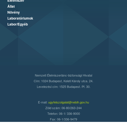
Élelmiszer
Állat
Növény
Laboratóriumok
Labor/Egyéb
Nemzeti Élelmiszerlánc-biztonsági Hivatal
Cím: 1024 Budapest, Keleti Károly utca. 24.
Levelezési cím: 1525 Budapest. Pf. 30.
E-mail:
ugyfelszolgalat@nebih.gov.hu
Zöld szám: 06-80/263-244
Telefon: 06-1/ 336-9000
Fax: 06-1/336-9479