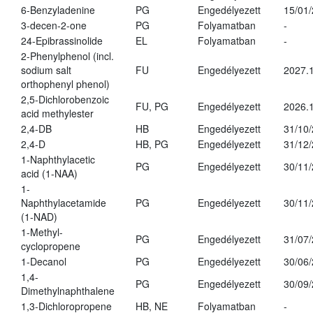
6-Benzyladenine
PG
Engedélyezett
15/01
3-decen-2-one
PG
Folyamatban
-
24-Epibrassinolide
EL
Folyamatban
-
2-Phenylphenol (incl.
sodium salt
FU
Engedélyezett
2027.1
orthophenyl phenol)
2,5-Dichlorobenzoic
FU, PG
Engedélyezett
2026.
acid methylester
2,4-DB
HB
Engedélyezett
31/10
2,4-D
HB, PG
Engedélyezett
31/12
1-Naphthylacetic
PG
Engedélyezett
30/11
acid (1-NAA)
1-
Naphthylacetamide
PG
Engedélyezett
30/11
(1-NAD)
1-Methyl-
PG
Engedélyezett
31/07
cyclopropene
1-Decanol
PG
Engedélyezett
30/06
1,4-
PG
Engedélyezett
30/09
Dimethylnaphthalene
1,3-Dichloropropene
HB, NE
Folyamatban
-