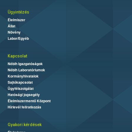
Ügyintézés
Élelmiszer
Állat
Növény
Labor/Egyéb
Kapcsolat
Nébih Igazgatóságok
Nébih Laboratóriumok
Kormányhivatalok
Sajtókapcsolat
Ügyfélszolgálat
Hatósági jogsegély
Élelmiszermentő Központ
Hírlevél feliratkozás
Gyakori kérdések