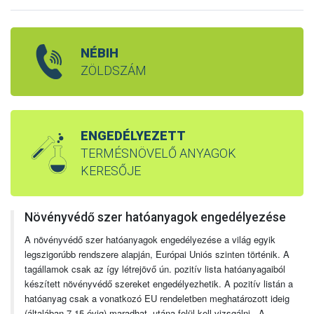
NÉBIH
ZÖLDSZÁM
ENGEDÉLYEZETT
TERMÉSNÖVELŐ ANYAGOK
KERESŐJE
Növényvédő szer hatóanyagok engedélyezése
A növényvédő szer hatóanyagok engedélyezése a világ egyik
legszigorúbb rendszere alapján, Európai Uniós szinten történik. A
tagállamok csak az így létrejövő ún. pozitív lista hatóanyagaiból
készített növényvédő szereket engedélyezhetik. A pozitív listán a
hatóanyag csak a vonatkozó EU rendeletben meghatározott ideig
(általában 7-15 évig) maradhat, utána felül kell vizsgálni. A