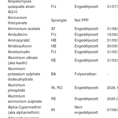
Ampelomyces
quisqualis strain
FU
Engedélyezett
31/07
AQ10
Ammonium
Synergist
Not PPP
thiocyanate
Ammonium acetate
AT
Engedélyezett
31/08
Amisulbrom
FU
Engedélyezett
15/09
Aminopyralid
HB
Engedélyezett
31/05
Amidosulfuron
HB
Engedélyezett
30/09
Ametoctradin
FU
Engedélyezett
31/05
Aluminium silicate
RE
Engedélyezett
31/03
(aka kaolin)
Aluminium
potassium sulphate
BA
Folyamatban
-
dodecahydrate
Aluminium
IN, RO
Engedélyezett
2026.1
phosphide
Aluminium
RE
Engedélyezett
2026.0
ammonium sulphate
Alpha-Cypermethrin
Nem
IN
07/06
(aka alphamethrin)
engedélyezett