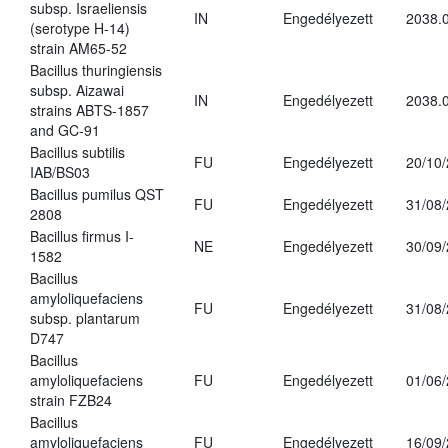
subsp. Israeliensis
IN
Engedélyezett
2038.
(serotype H-14)
strain AM65-52
Bacillus thuringiensis
subsp. Aizawai
IN
Engedélyezett
2038.
strains ABTS-1857
and GC-91
Bacillus subtilis
FU
Engedélyezett
20/10
IAB/BS03
Bacillus pumilus QST
FU
Engedélyezett
31/08
2808
Bacillus firmus I-
NE
Engedélyezett
30/09
1582
Bacillus
amyloliquefaciens
FU
Engedélyezett
31/08
subsp. plantarum
D747
Bacillus
amyloliquefaciens
FU
Engedélyezett
01/06
strain FZB24
Bacillus
amyloliquefaciens
FU
Engedélyezett
16/09