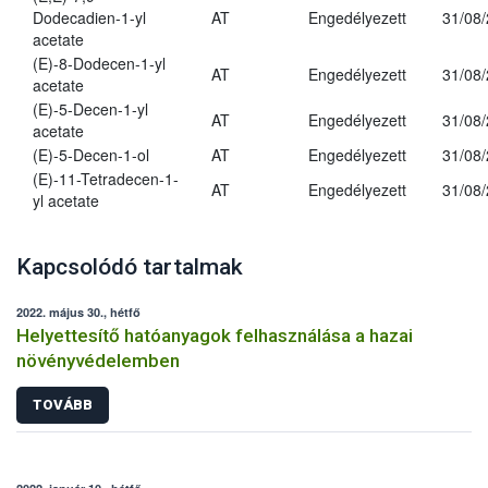
Dodecadien-1-yl
AT
Engedélyezett
31/08
acetate
(E)-8-Dodecen-1-yl
AT
Engedélyezett
31/08
acetate
(E)-5-Decen-1-yl
AT
Engedélyezett
31/08
acetate
(E)-5-Decen-1-ol
AT
Engedélyezett
31/08
(E)-11-Tetradecen-1-
AT
Engedélyezett
31/08
yl acetate
Kapcsolódó tartalmak
2022. május 30., hétfő
Helyettesítő hatóanyagok felhasználása a hazai
növényvédelemben
TOVÁBB