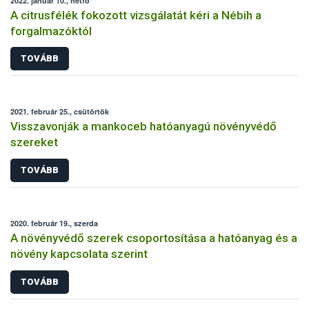
2022. január 10., hétfő
A citrusfélék fokozott vizsgálatát kéri a Nébih a
forgalmazóktól
TOVÁBB
2021. február 25., csütörtök
Visszavonják a mankoceb hatóanyagú növényvédő
szereket
TOVÁBB
2020. február 19., szerda
A növényvédő szerek csoportosítása a hatóanyag és a
növény kapcsolata szerint
TOVÁBB