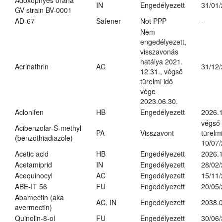
Adoxophyes orana
IN
Engedélyezett
31/01
GV strain BV-0001
AD-67
Safener
Not PPP
-
Nem
engedélyezett,
visszavonás
hatálya 2021.
Acrinathrin
AC
31/12
12.31., végső
türelmi idő
vége
2023.06.30.
Aclonifen
HB
Engedélyezett
2026.
végső
Acibenzolar-S-methyl
PA
Visszavont
türelmi
(benzothiadiazole)
10/07
Acetic acid
HB
Engedélyezett
2026.1
Acetamiprid
IN
Engedélyezett
28/02
Acequinocyl
AC
Engedélyezett
15/11
ABE-IT 56
FU
Engedélyezett
20/05
Abamectin (aka
AC, IN
Engedélyezett
2038.
avermectin)
Quinolin-8-ol
FU
Engedélyezett
30/06