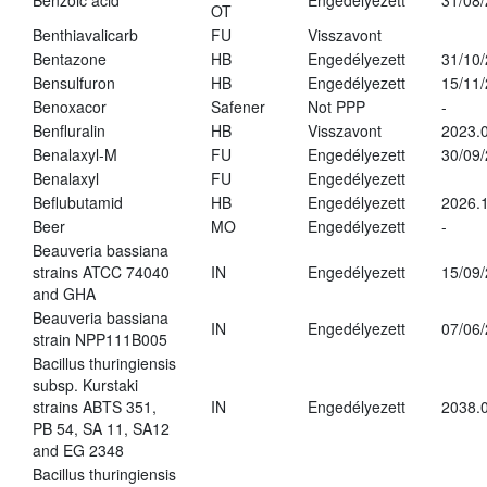
Benzoic acid
Engedélyezett
31/08
OT
Benthiavalicarb
FU
Visszavont
Bentazone
HB
Engedélyezett
31/10
Bensulfuron
HB
Engedélyezett
15/11
Benoxacor
Safener
Not PPP
-
Benfluralin
HB
Visszavont
2023.
Benalaxyl-M
FU
Engedélyezett
30/09
Benalaxyl
FU
Engedélyezett
Beflubutamid
HB
Engedélyezett
2026.
Beer
MO
Engedélyezett
-
Beauveria bassiana
strains ATCC 74040
IN
Engedélyezett
15/09
and GHA
Beauveria bassiana
IN
Engedélyezett
07/06
strain NPP111B005
Bacillus thuringiensis
subsp. Kurstaki
strains ABTS 351,
IN
Engedélyezett
2038.
PB 54, SA 11, SA12
and EG 2348
Bacillus thuringiensis