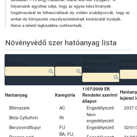
folyamatok együttes célja, hogy az egyes készítmények
forgalmazását és felhasználását oly módon szabályozzák, hogy az
ember és környezete veszélyeztetésének kockázatát kizárják,
illetve a lehető legkisebbre csökkentsék.
Növényvédő szer hatóanyag lista
1107/2009 EK
Hatóan
Hatóanyag
Kategória
Rendelet szerinti
lejárati 
állapot
1107/2009 EK
Hatóan
Hatóanyag
Kategória
Rendelet szerinti
lejárati 
állapot
Bifenazate
AC
Engedélyezett
2037.
Nem
Beta-Cyfluthrin
IN
engedélyezett
Benzovindiflupyr
FU
Engedélyezett
02/01
BA, FU,