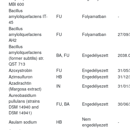
MBI 600
Bacillus
amyloliquefaciens IT-
FU
Folyamatban
-
45
Bacillus
amyloliquefaciens
FU
Folyamatban
27/09
AH2
Bacillus
amyloliquefaciens
BA, FU
Engedélyezett
2038.
(former subtilis) str.
QST 713
Azoxystrobin
FU
Engedélyezett
31/05
Azimsulfuron
HB
Engedélyezett
31/12
Azadirachtin
IN
Engedélyezett
31/01
(Margosa extract)
Aureobasidium
pullulans (strains
FU, BA
Engedélyezett
30/06
DSM 14940 and
DSM 14941)
Nem
Asulam sodium
HB
-
engedélyezett