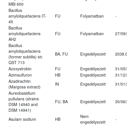
MBI 600
Bacillus
amyloliquefaciens IT-
FU
Folyamatban
-
45
Bacillus
amyloliquefaciens
FU
Folyamatban
27/09
AH2
Bacillus
amyloliquefaciens
BA, FU
Engedélyezett
2038.
(former subtilis) str.
QST 713
Azoxystrobin
FU
Engedélyezett
31/05
Azimsulfuron
HB
Engedélyezett
31/12
Azadirachtin
IN
Engedélyezett
31/01
(Margosa extract)
Aureobasidium
pullulans (strains
FU, BA
Engedélyezett
30/06
DSM 14940 and
DSM 14941)
Nem
Asulam sodium
HB
-
engedélyezett