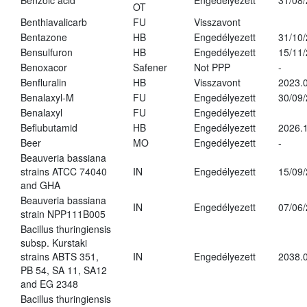
Benzoic acid
Engedélyezett
31/08
OT
Benthiavalicarb
FU
Visszavont
Bentazone
HB
Engedélyezett
31/10
Bensulfuron
HB
Engedélyezett
15/11
Benoxacor
Safener
Not PPP
-
Benfluralin
HB
Visszavont
2023.
Benalaxyl-M
FU
Engedélyezett
30/09
Benalaxyl
FU
Engedélyezett
Beflubutamid
HB
Engedélyezett
2026.
Beer
MO
Engedélyezett
-
Beauveria bassiana
strains ATCC 74040
IN
Engedélyezett
15/09
and GHA
Beauveria bassiana
IN
Engedélyezett
07/06
strain NPP111B005
Bacillus thuringiensis
subsp. Kurstaki
strains ABTS 351,
IN
Engedélyezett
2038.
PB 54, SA 11, SA12
and EG 2348
Bacillus thuringiensis