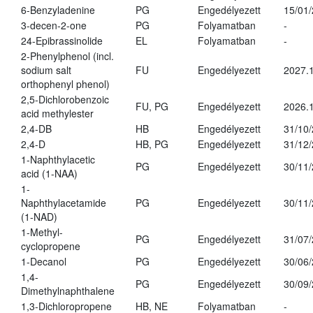
6-Benzyladenine
PG
Engedélyezett
15/01
3-decen-2-one
PG
Folyamatban
-
24-Epibrassinolide
EL
Folyamatban
-
2-Phenylphenol (incl.
sodium salt
FU
Engedélyezett
2027.1
orthophenyl phenol)
2,5-Dichlorobenzoic
FU, PG
Engedélyezett
2026.
acid methylester
2,4-DB
HB
Engedélyezett
31/10
2,4-D
HB, PG
Engedélyezett
31/12
1-Naphthylacetic
PG
Engedélyezett
30/11
acid (1-NAA)
1-
Naphthylacetamide
PG
Engedélyezett
30/11
(1-NAD)
1-Methyl-
PG
Engedélyezett
31/07
cyclopropene
1-Decanol
PG
Engedélyezett
30/06
1,4-
PG
Engedélyezett
30/09
Dimethylnaphthalene
1,3-Dichloropropene
HB, NE
Folyamatban
-