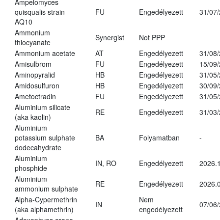
Ampelomyces
quisqualis strain
FU
Engedélyezett
31/07
AQ10
Ammonium
Synergist
Not PPP
thiocyanate
Ammonium acetate
AT
Engedélyezett
31/08
Amisulbrom
FU
Engedélyezett
15/09
Aminopyralid
HB
Engedélyezett
31/05
Amidosulfuron
HB
Engedélyezett
30/09
Ametoctradin
FU
Engedélyezett
31/05
Aluminium silicate
RE
Engedélyezett
31/03
(aka kaolin)
Aluminium
potassium sulphate
BA
Folyamatban
-
dodecahydrate
Aluminium
IN, RO
Engedélyezett
2026.1
phosphide
Aluminium
RE
Engedélyezett
2026.0
ammonium sulphate
Alpha-Cypermethrin
Nem
IN
07/06
(aka alphamethrin)
engedélyezett