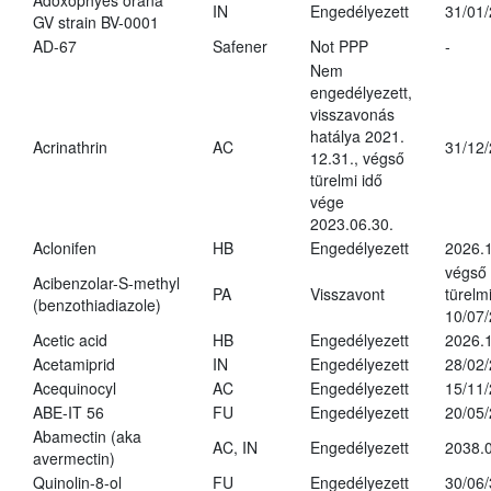
Adoxophyes orana
IN
Engedélyezett
31/01
GV strain BV-0001
AD-67
Safener
Not PPP
-
Nem
engedélyezett,
visszavonás
hatálya 2021.
Acrinathrin
AC
31/12
12.31., végső
türelmi idő
vége
2023.06.30.
Aclonifen
HB
Engedélyezett
2026.
végső
Acibenzolar-S-methyl
PA
Visszavont
türelmi
(benzothiadiazole)
10/07
Acetic acid
HB
Engedélyezett
2026.1
Acetamiprid
IN
Engedélyezett
28/02
Acequinocyl
AC
Engedélyezett
15/11
ABE-IT 56
FU
Engedélyezett
20/05
Abamectin (aka
AC, IN
Engedélyezett
2038.
avermectin)
Quinolin-8-ol
FU
Engedélyezett
30/06