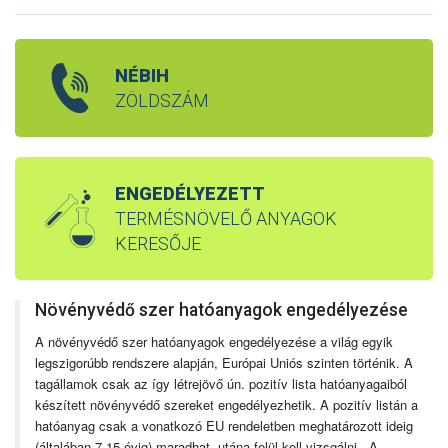
NÉBIH
ZÖLDSZÁM
ENGEDÉLYEZETT
TERMÉSNÖVELŐ ANYAGOK
KERESŐJE
Növényvédő szer hatóanyagok engedélyezése
A növényvédő szer hatóanyagok engedélyezése a világ egyik
legszigorúbb rendszere alapján, Európai Uniós szinten történik. A
tagállamok csak az így létrejövő ún. pozitív lista hatóanyagaiból
készített növényvédő szereket engedélyezhetik. A pozitív listán a
hatóanyag csak a vonatkozó EU rendeletben meghatározott ideig
(általában 7-15 évig) maradhat, utána felül kell vizsgálni. A