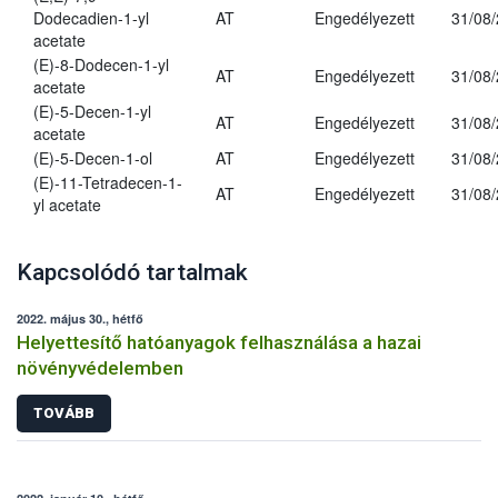
Dodecadien-1-yl
AT
Engedélyezett
31/08
acetate
(E)-8-Dodecen-1-yl
AT
Engedélyezett
31/08
acetate
(E)-5-Decen-1-yl
AT
Engedélyezett
31/08
acetate
(E)-5-Decen-1-ol
AT
Engedélyezett
31/08
(E)-11-Tetradecen-1-
AT
Engedélyezett
31/08
yl acetate
Kapcsolódó tartalmak
2022. május 30., hétfő
Helyettesítő hatóanyagok felhasználása a hazai
növényvédelemben
TOVÁBB