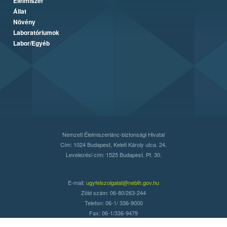
Élelmiszer
Állat
Növény
Laboratóriumok
Labor/Egyéb
Nemzeti Élelmiszerlánc-biztonsági Hivatal
Cím: 1024 Budapest, Keleti Károly utca. 24.
Levelezési cím: 1525 Budapest. Pf. 30.
E-mail:
ugyfelszolgalat@nebih.gov.hu
Zöld szám: 06-80/263-244
Telefon: 06-1/ 336-9000
Fax: 06-1/336-9479