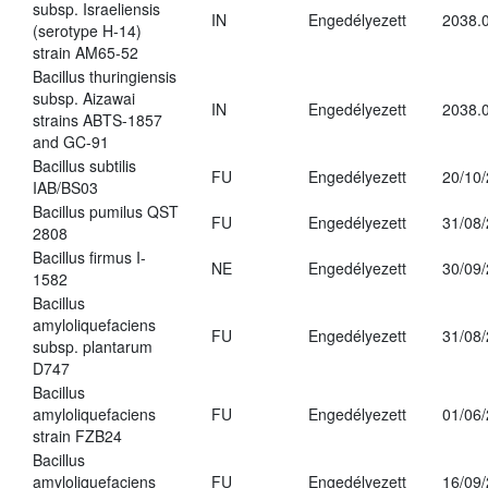
subsp. Israeliensis
IN
Engedélyezett
2038.
(serotype H-14)
strain AM65-52
Bacillus thuringiensis
subsp. Aizawai
IN
Engedélyezett
2038.
strains ABTS-1857
and GC-91
Bacillus subtilis
FU
Engedélyezett
20/10
IAB/BS03
Bacillus pumilus QST
FU
Engedélyezett
31/08
2808
Bacillus firmus I-
NE
Engedélyezett
30/09
1582
Bacillus
amyloliquefaciens
FU
Engedélyezett
31/08
subsp. plantarum
D747
Bacillus
amyloliquefaciens
FU
Engedélyezett
01/06
strain FZB24
Bacillus
amyloliquefaciens
FU
Engedélyezett
16/09