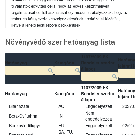
folyamatok együttes célja, hogy az egyes készítmények
forgalmazását és felhasználását oly módon szabályozzák, hogy az
ember és környezete veszélyeztetésének kockázatát kizárják,
illetve a lehető legkisebbre csökkentsék.
Növényvédő szer hatóanyag lista
1107/2009 EK
Hatóan
Hatóanyag
Kategória
Rendelet szerinti
lejárati 
állapot
1107/2009 EK
Hatóan
Hatóanyag
Kategória
Rendelet szerinti
lejárati 
állapot
Bifenazate
AC
Engedélyezett
2037.
Nem
Beta-Cyfluthrin
IN
engedélyezett
Benzovindiflupyr
FU
Engedélyezett
02/01
BA, FU,