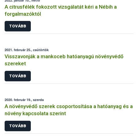
2022. január 10., hétfő
A citrusfélék fokozott vizsgálatát kéri a Nébih a
forgalmazóktól
TOVÁBB
2021. február 25., csütörtök
Visszavonják a mankoceb hatóanyagú növényvédő
szereket
TOVÁBB
2020. február 19., szerda
A növényvédő szerek csoportosítása a hatóanyag és a
növény kapcsolata szerint
TOVÁBB