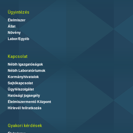
Ügyintézés
Élelmiszer
Állat
Növény
Labor/Egyéb
Kapcsolat
Nébih Igazgatóságok
Nébih Laboratóriumok
Kormányhivatalok
Sajtókapcsolat
Ügyfélszolgálat
Hatósági jogsegély
Élelmiszermentő Központ
Hírlevél feliratkozás
Gyakori kérdések