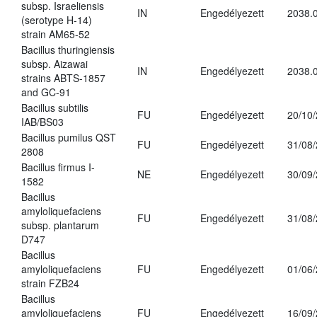
subsp. Israeliensis
IN
Engedélyezett
2038.
(serotype H-14)
strain AM65-52
Bacillus thuringiensis
subsp. Aizawai
IN
Engedélyezett
2038.
strains ABTS-1857
and GC-91
Bacillus subtilis
FU
Engedélyezett
20/10
IAB/BS03
Bacillus pumilus QST
FU
Engedélyezett
31/08
2808
Bacillus firmus I-
NE
Engedélyezett
30/09
1582
Bacillus
amyloliquefaciens
FU
Engedélyezett
31/08
subsp. plantarum
D747
Bacillus
amyloliquefaciens
FU
Engedélyezett
01/06
strain FZB24
Bacillus
amyloliquefaciens
FU
Engedélyezett
16/09