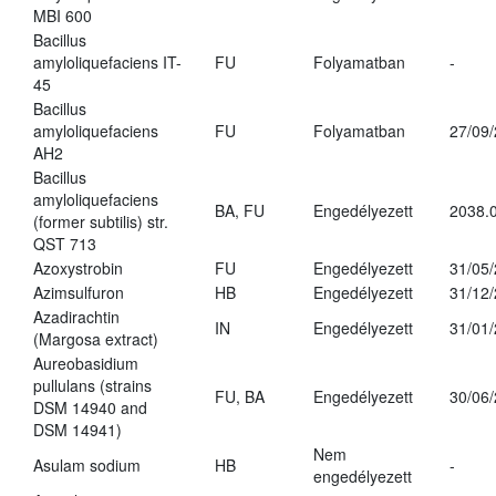
MBI 600
Bacillus
amyloliquefaciens IT-
FU
Folyamatban
-
45
Bacillus
amyloliquefaciens
FU
Folyamatban
27/09
AH2
Bacillus
amyloliquefaciens
BA, FU
Engedélyezett
2038.
(former subtilis) str.
QST 713
Azoxystrobin
FU
Engedélyezett
31/05
Azimsulfuron
HB
Engedélyezett
31/12
Azadirachtin
IN
Engedélyezett
31/01
(Margosa extract)
Aureobasidium
pullulans (strains
FU, BA
Engedélyezett
30/06
DSM 14940 and
DSM 14941)
Nem
Asulam sodium
HB
-
engedélyezett