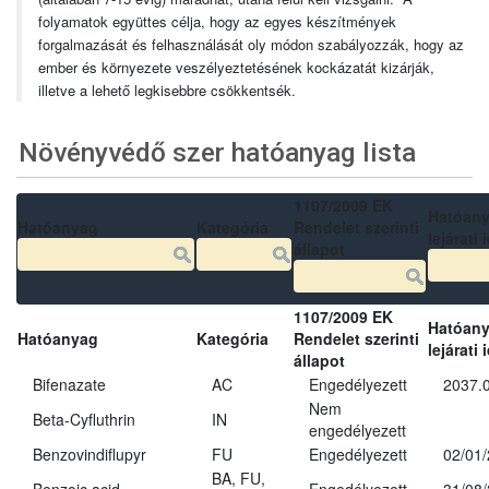
folyamatok együttes célja, hogy az egyes készítmények
forgalmazását és felhasználását oly módon szabályozzák, hogy az
ember és környezete veszélyeztetésének kockázatát kizárják,
illetve a lehető legkisebbre csökkentsék.
Növényvédő szer hatóanyag lista
1107/2009 EK
Hatóan
Hatóanyag
Kategória
Rendelet szerinti
lejárati 
állapot
1107/2009 EK
Hatóan
Hatóanyag
Kategória
Rendelet szerinti
lejárati 
állapot
Bifenazate
AC
Engedélyezett
2037.
Nem
Beta-Cyfluthrin
IN
engedélyezett
Benzovindiflupyr
FU
Engedélyezett
02/01
BA, FU,