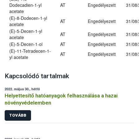
Dodecadien-1-yl
AT
Engedélyezett
31/08
acetate
(E)-8-Dodecen-1-yl
AT
Engedélyezett
31/08
acetate
(E)-5-Decen-1-yl
AT
Engedélyezett
31/08
acetate
(E)-5-Decen-1-ol
AT
Engedélyezett
31/08
(E)-11-Tetradecen-1-
AT
Engedélyezett
31/08
yl acetate
Kapcsolódó tartalmak
2022. május 30., hétfő
Helyettesítő hatóanyagok felhasználása a hazai
növényvédelemben
TOVÁBB