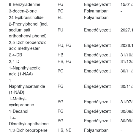
6-Benzyladenine
PG
Engedélyezett
15/01
3-decen-2-one
PG
Folyamatban
-
24-Epibrassinolide
EL
Folyamatban
-
2-Phenylphenol (incl.
sodium salt
FU
Engedélyezett
2027.1
orthophenyl phenol)
2,5-Dichlorobenzoic
FU, PG
Engedélyezett
2026.
acid methylester
2,4-DB
HB
Engedélyezett
31/10
2,4-D
HB, PG
Engedélyezett
31/12
1-Naphthylacetic
PG
Engedélyezett
30/11
acid (1-NAA)
1-
Naphthylacetamide
PG
Engedélyezett
30/11
(1-NAD)
1-Methyl-
PG
Engedélyezett
31/07
cyclopropene
1-Decanol
PG
Engedélyezett
30/06
1,4-
PG
Engedélyezett
30/09
Dimethylnaphthalene
1,3-Dichloropropene
HB, NE
Folyamatban
-