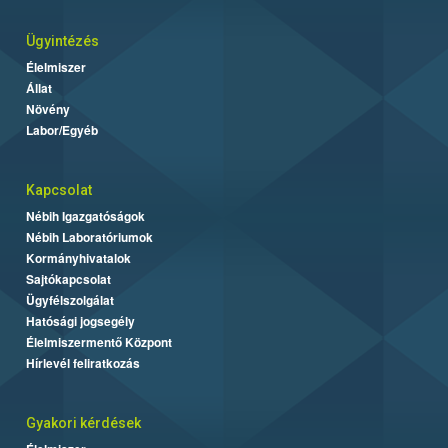
Ügyintézés
Élelmiszer
Állat
Növény
Labor/Egyéb
Kapcsolat
Nébih Igazgatóságok
Nébih Laboratóriumok
Kormányhivatalok
Sajtókapcsolat
Ügyfélszolgálat
Hatósági jogsegély
Élelmiszermentő Központ
Hírlevél feliratkozás
Gyakori kérdések