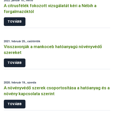
2022. január 10., hétfő
A citrusfélék fokozott vizsgálatát kéri a Nébih a
forgalmazóktól
TOVÁBB
2021. február 25., csütörtök
Visszavonják a mankoceb hatóanyagú növényvédő
szereket
TOVÁBB
2020. február 19., szerda
A növényvédő szerek csoportosítása a hatóanyag és a
növény kapcsolata szerint
TOVÁBB