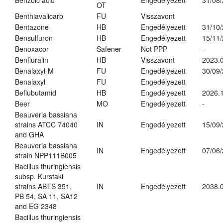
Benzoic acid
Engedélyezett
31/08
OT
Benthiavalicarb
FU
Visszavont
Bentazone
HB
Engedélyezett
31/10
Bensulfuron
HB
Engedélyezett
15/11
Benoxacor
Safener
Not PPP
-
Benfluralin
HB
Visszavont
2023.
Benalaxyl-M
FU
Engedélyezett
30/09
Benalaxyl
FU
Engedélyezett
Beflubutamid
HB
Engedélyezett
2026.
Beer
MO
Engedélyezett
-
Beauveria bassiana
strains ATCC 74040
IN
Engedélyezett
15/09
and GHA
Beauveria bassiana
IN
Engedélyezett
07/06
strain NPP111B005
Bacillus thuringiensis
subsp. Kurstaki
strains ABTS 351,
IN
Engedélyezett
2038.
PB 54, SA 11, SA12
and EG 2348
Bacillus thuringiensis