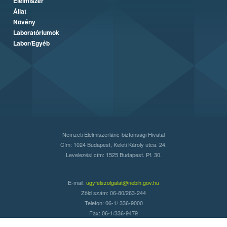
Élelmiszer
Állat
Növény
Laboratóriumok
Labor/Egyéb
Nemzeti Élelmiszerlánc-biztonsági Hivatal
Cím: 1024 Budapest, Keleti Károly utca. 24.
Levelezési cím: 1525 Budapest. Pf. 30.
E-mail:
ugyfelszolgalat@nebih.gov.hu
Zöld szám: 06-80/263-244
Telefon: 06-1/ 336-9000
Fax: 06-1/336-9479