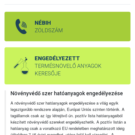
NÉBIH
ZÖLDSZÁM
ENGEDÉLYEZETT
TERMÉSNÖVELŐ ANYAGOK
KERESŐJE
Növényvédő szer hatóanyagok engedélyezése
A növényvédő szer hatóanyagok engedélyezése a világ egyik
legszigorúbb rendszere alapján, Európai Uniós szinten történik. A
tagállamok csak az így létrejövő ún. pozitív lista hatóanyagaiból
készített növényvédő szereket engedélyezhetik. A pozitív listán a
hatóanyag csak a vonatkozó EU rendeletben meghatározott ideig
(általában 7-15 évig) maradhat, utána felül kell vizsgálni. A