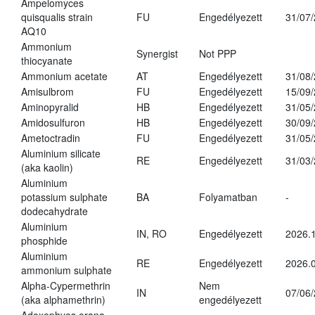
Ampelomyces
quisqualis strain
FU
Engedélyezett
31/07
AQ10
Ammonium
Synergist
Not PPP
thiocyanate
Ammonium acetate
AT
Engedélyezett
31/08
Amisulbrom
FU
Engedélyezett
15/09
Aminopyralid
HB
Engedélyezett
31/05
Amidosulfuron
HB
Engedélyezett
30/09
Ametoctradin
FU
Engedélyezett
31/05
Aluminium silicate
RE
Engedélyezett
31/03
(aka kaolin)
Aluminium
potassium sulphate
BA
Folyamatban
-
dodecahydrate
Aluminium
IN, RO
Engedélyezett
2026.1
phosphide
Aluminium
RE
Engedélyezett
2026.0
ammonium sulphate
Alpha-Cypermethrin
Nem
IN
07/06
(aka alphamethrin)
engedélyezett