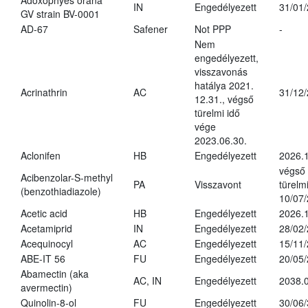
Adoxophyes orana
IN
Engedélyezett
31/01
GV strain BV-0001
AD-67
Safener
Not PPP
-
Nem
engedélyezett,
visszavonás
hatálya 2021.
Acrinathrin
AC
31/12
12.31., végső
türelmi idő
vége
2023.06.30.
Aclonifen
HB
Engedélyezett
2026.
végső
Acibenzolar-S-methyl
PA
Visszavont
türelmi
(benzothiadiazole)
10/07
Acetic acid
HB
Engedélyezett
2026.1
Acetamiprid
IN
Engedélyezett
28/02
Acequinocyl
AC
Engedélyezett
15/11
ABE-IT 56
FU
Engedélyezett
20/05
Abamectin (aka
AC, IN
Engedélyezett
2038.
avermectin)
Quinolin-8-ol
FU
Engedélyezett
30/06