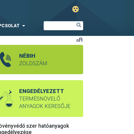
PCSOLAT
NÉBIH
ZÖLDSZÁM
ENGEDÉLYEZETT
TERMÉSNÖVELŐ
ANYAGOK KERESŐJE
övényvédő szer hatóanyagok
ngedélyezése