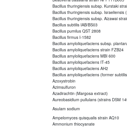
Bacillus thuringiensis subsp. Kurstaki s
Bacillus thuringiensis subsp. Israeliensi
Bacillus thuringiensis subsp. Aizawai st
Bacillus subtilis IAB/BS03
Bacillus pumilus QST 2808
Bacillus firmus I-1582
Bacillus amyloliquefaciens subsp. plant
Bacillus amyloliquefaciens strain FZB24
Bacillus amyloliquefaciens MBI 600
Bacillus amyloliquefaciens IT-45
Bacillus amyloliquefaciens AH2
Bacillus amyloliquefaciens (former subtili
Azoxystrobin
Azimsulfuron
Azadirachtin (Margosa extract)
Aureobasidium pullulans (strains DSM 
Asulam sodium
Ampelomyces quisqualis strain AQ10
Ammonium thiocyanate