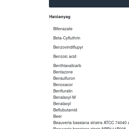
Hatóanyag
Bifenazate
Beta-Cyfluthrin
Benzovindiflupyr
Benzoic acid
Benthiavalicarb
Bentazone
Bensulfuron
Benoxacor
Benfluralin
Benalaxyl-M
Benalaxyl
Beflubutamid
Beer
Beauveria bassiana strains ATCC 74040
Beauveria bassiana strain NPP111B005