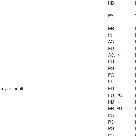
HB
PA
HB
IN
AC
FU
AC, IN
FU
PG
PG
EL
enyl phenol)
FU
FU, PG
HB
HB, PG
PG
PG
PG
PG