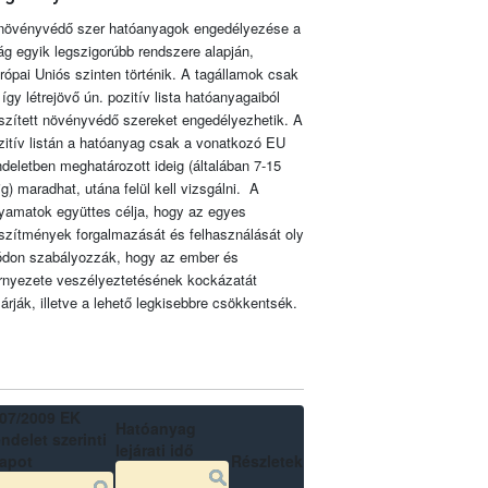
növényvédő szer hatóanyagok engedélyezése a
lág egyik legszigorúbb rendszere alapján,
rópai Uniós szinten történik. A tagállamok csak
 így létrejövő ún. pozitív lista hatóanyagaiból
szített növényvédő szereket engedélyezhetik. A
zitív listán a hatóanyag csak a vonatkozó EU
ndeletben meghatározott ideig (általában 7-15
ig) maradhat, utána felül kell vizsgálni. A
lyamatok együttes célja, hogy az egyes
szítmények forgalmazását és felhasználását oly
don szabályozzák, hogy az ember és
rnyezete veszélyeztetésének kockázatát
zárják, illetve a lehető legkisebbre csökkentsék.
07/2009 EK
Hatóanyag
ndelet szerinti
lejárati idő
lapot
Részletek