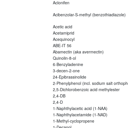
Aclonifen
Acibenzolar-S-methyl (benzothiadiazole)
Acetic acid
Acetamiprid
Acequinocyl
ABE-IT 56
Abamectin (aka avermectin)
Quinolin-8-ol
6-Benzyladenine
3-decen-2-one
24-Epibrassinolide
2-Phenylphenol (incl. sodium salt orthoph
2,5-Dichlorobenzoic acid methylester
2,4-DB
2,4-D
1-Naphthylacetic acid (1-NAA)
1-Naphthylacetamide (1-NAD)
1-Methyl-cyclopropene
1-Decanol