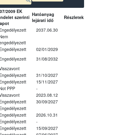
07/2009 EK
Hatóanyag
ndelet szerinti
Részletek
lejárati idő
lapot
Engedélyezett
2037.06.30
Nem
engedélyezett
Engedélyezett
02/01/2029
Engedélyezett
31/08/2032
Visszavont
Engedélyezett
31/10/2027
Engedélyezett
15/11/2027
Not PPP
-
Visszavont
2023.08.12
Engedélyezett
30/09/2027
Engedélyezett
Engedélyezett
2026.10.31
Engedélyezett
-
Engedélyezett
15/09/2027
Engedélyezett
07/06/2027