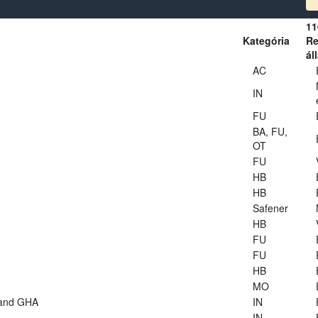
11
Kategória
Re
ál
AC
IN
FU
BA, FU,
OT
FU
HB
HB
Safener
HB
FU
FU
HB
MO
 and GHA
IN
IN