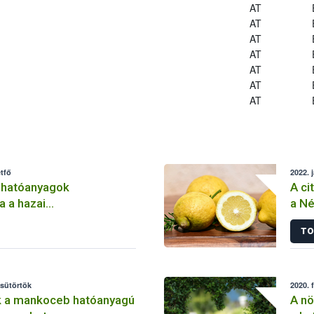
AT
AT
AT
AT
AT
AT
AT
tfő
2022. 
 hatóanyagok
A ci
a a hazai
a Né
lemben
TO
csütörtök
2020. 
k a mankoceb hatóanyagú
A nö