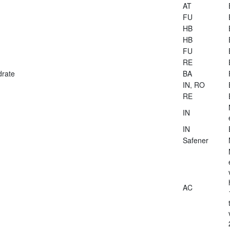
AT
FU
HB
HB
FU
RE
drate
BA
IN, RO
RE
IN
IN
Safener
AC