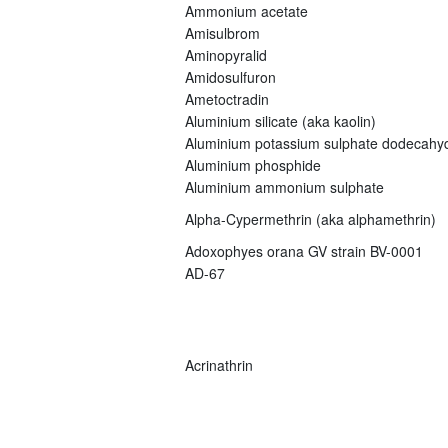
Ammonium acetate
Amisulbrom
Aminopyralid
Amidosulfuron
Ametoctradin
Aluminium silicate (aka kaolin)
Aluminium potassium sulphate dodecahy
Aluminium phosphide
Aluminium ammonium sulphate
Alpha-Cypermethrin (aka alphamethrin)
Adoxophyes orana GV strain BV-0001
AD-67
Acrinathrin