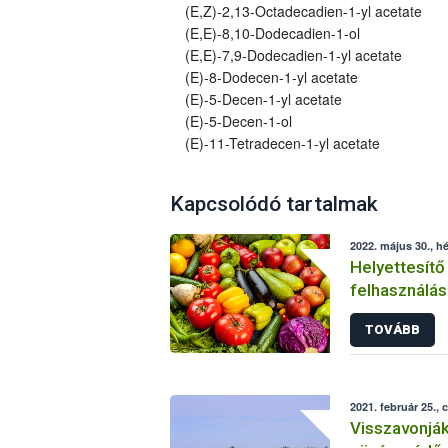
(E,Z)-2,13-Octadecadien-1-yl acetate
(E,E)-8,10-Dodecadien-1-ol
(E,E)-7,9-Dodecadien-1-yl acetate
(E)-8-Dodecen-1-yl acetate
(E)-5-Decen-1-yl acetate
(E)-5-Decen-1-ol
(E)-11-Tetradecen-1-yl acetate
Kapcsolódó tartalmak
2022. május 30., hé
Helyettesítő
felhasználás
növényvéde
TOVÁBB
2021. február 25., 
Visszavonjá