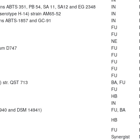
trains ABTS 351, PB 54, SA 11, SA12 and EG 2348
IN
s (serotype H-14) strain AM65-52
IN
rains ABTS-1857 and GC-91
IN
FU
FU
NE
arum D747
FU
FU
FU
FU
FU
s) str. QST 713
BA, FU
FU
HB
IN
14940 and DSM 14941)
FU, BA
HB
FU
Synergist