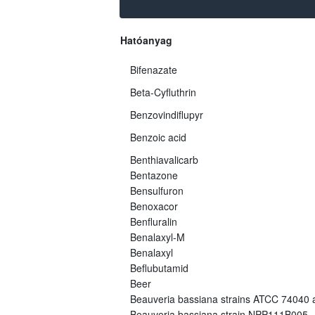
Hatóanyag
Bifenazate
Beta-Cyfluthrin
Benzovindiflupyr
Benzoic acid
Benthiavalicarb
Bentazone
Bensulfuron
Benoxacor
Benfluralin
Benalaxyl-M
Benalaxyl
Beflubutamid
Beer
Beauveria bassiana strains ATCC 74040
Beauveria bassiana strain NPP111B005