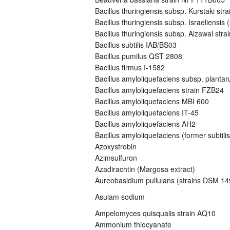
Bacillus thuringiensis subsp. Kurstaki s
Bacillus thuringiensis subsp. Israeliensi
Bacillus thuringiensis subsp. Aizawai st
Bacillus subtilis IAB/BS03
Bacillus pumilus QST 2808
Bacillus firmus I-1582
Bacillus amyloliquefaciens subsp. plant
Bacillus amyloliquefaciens strain FZB24
Bacillus amyloliquefaciens MBI 600
Bacillus amyloliquefaciens IT-45
Bacillus amyloliquefaciens AH2
Bacillus amyloliquefaciens (former subtili
Azoxystrobin
Azimsulfuron
Azadirachtin (Margosa extract)
Aureobasidium pullulans (strains DSM 
Asulam sodium
Ampelomyces quisqualis strain AQ10
Ammonium thiocyanate