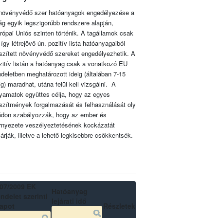
növényvédő szer hatóanyagok engedélyezése a
lág egyik legszigorúbb rendszere alapján,
rópai Uniós szinten történik. A tagállamok csak
 így létrejövő ún. pozitív lista hatóanyagaiból
szített növényvédő szereket engedélyezhetik. A
zitív listán a hatóanyag csak a vonatkozó EU
ndeletben meghatározott ideig (általában 7-15
ig) maradhat, utána felül kell vizsgálni. A
lyamatok együttes célja, hogy az egyes
szítmények forgalmazását és felhasználását oly
don szabályozzák, hogy az ember és
rnyezete veszélyeztetésének kockázatát
zárják, illetve a lehető legkisebbre csökkentsék.
07/2009 EK
Hatóanyag
ndelet szerinti
lejárati idő
lapot
Részletek