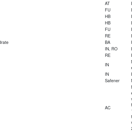
AT
FU
HB
HB
FU
RE
drate
BA
IN, RO
RE
IN
IN
Safener
AC