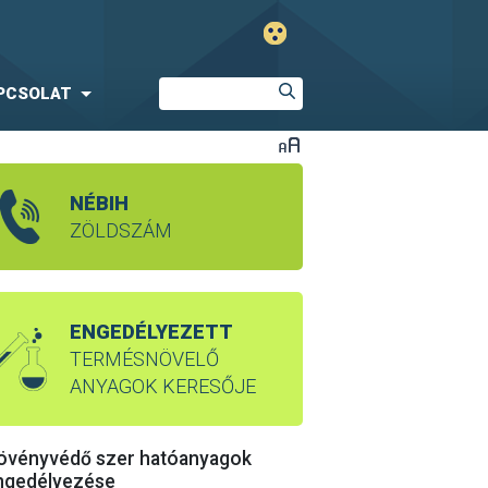
PCSOLAT
NÉBIH
ZÖLDSZÁM
ENGEDÉLYEZETT
TERMÉSNÖVELŐ
ANYAGOK KERESŐJE
övényvédő szer hatóanyagok
ngedélyezése