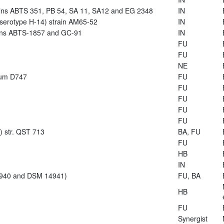
trains ABTS 351, PB 54, SA 11, SA12 and EG 2348
IN
s (serotype H-14) strain AM65-52
IN
rains ABTS-1857 and GC-91
IN
FU
FU
NE
arum D747
FU
FU
FU
FU
FU
s) str. QST 713
BA, FU
FU
HB
IN
14940 and DSM 14941)
FU, BA
HB
FU
Synergist