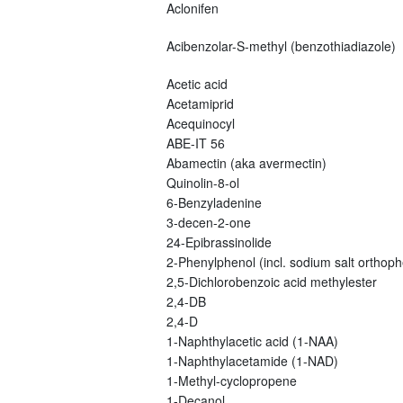
Aclonifen
Acibenzolar-S-methyl (benzothiadiazole)
Acetic acid
Acetamiprid
Acequinocyl
ABE-IT 56
Abamectin (aka avermectin)
Quinolin-8-ol
6-Benzyladenine
3-decen-2-one
24-Epibrassinolide
2-Phenylphenol (incl. sodium salt orthoph
2,5-Dichlorobenzoic acid methylester
2,4-DB
2,4-D
1-Naphthylacetic acid (1-NAA)
1-Naphthylacetamide (1-NAD)
1-Methyl-cyclopropene
1-Decanol