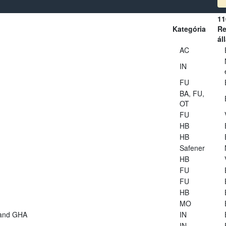
11
Kategória
Re
ál
AC
IN
FU
BA, FU,
OT
FU
HB
HB
Safener
HB
FU
FU
HB
MO
 and GHA
IN
IN