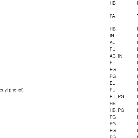
HB
PA
HB
IN
AC
FU
AC, IN
FU
PG
PG
EL
enyl phenol)
FU
FU, PG
HB
HB, PG
PG
PG
PG
PG