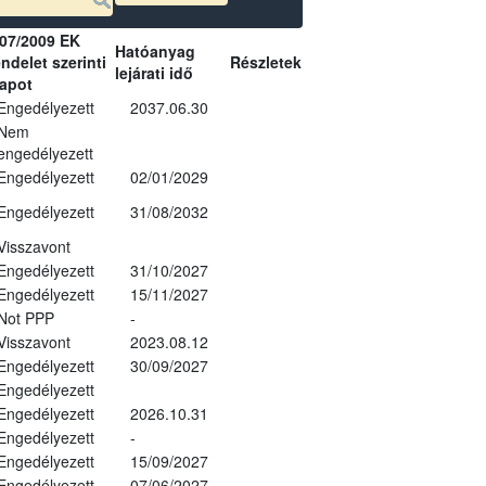
07/2009 EK
Hatóanyag
ndelet szerinti
Részletek
lejárati idő
lapot
Engedélyezett
2037.06.30
Nem
engedélyezett
Engedélyezett
02/01/2029
Engedélyezett
31/08/2032
Visszavont
Engedélyezett
31/10/2027
Engedélyezett
15/11/2027
Not PPP
-
Visszavont
2023.08.12
Engedélyezett
30/09/2027
Engedélyezett
Engedélyezett
2026.10.31
Engedélyezett
-
Engedélyezett
15/09/2027
Engedélyezett
07/06/2027