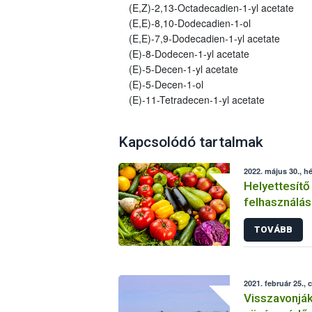
(E,Z)-2,13-Octadecadien-1-yl acetate
(E,E)-8,10-Dodecadien-1-ol
(E,E)-7,9-Dodecadien-1-yl acetate
(E)-8-Dodecen-1-yl acetate
(E)-5-Decen-1-yl acetate
(E)-5-Decen-1-ol
(E)-11-Tetradecen-1-yl acetate
Kapcsolódó tartalmak
2022. május 30., hé
Helyettesítő
felhasználás
növényvéde
TOVÁBB
2021. február 25., 
Visszavonjá