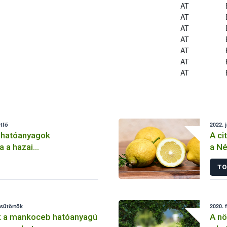
AT
AT
AT
AT
AT
AT
AT
tfő
2022. 
 hatóanyagok
A ci
a a hazai
a Né
lemben
TO
csütörtök
2020. 
k a mankoceb hatóanyagú
A nö