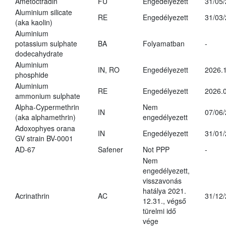
Ametoctradin
FU
Engedélyezett
31/05
Aluminium silicate
RE
Engedélyezett
31/03
(aka kaolin)
Aluminium
potassium sulphate
BA
Folyamatban
-
dodecahydrate
Aluminium
IN, RO
Engedélyezett
2026.1
phosphide
Aluminium
RE
Engedélyezett
2026.0
ammonium sulphate
Alpha-Cypermethrin
Nem
IN
07/06
(aka alphamethrin)
engedélyezett
Adoxophyes orana
IN
Engedélyezett
31/01
GV strain BV-0001
AD-67
Safener
Not PPP
-
Nem
engedélyezett,
visszavonás
hatálya 2021.
Acrinathrin
AC
31/12
12.31., végső
türelmi idő
vége