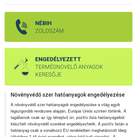
NÉBIH
ZÖLDSZÁM
ENGEDÉLYEZETT
TERMÉSNÖVELŐ ANYAGOK
KERESŐJE
Növényvédő szer hatóanyagok engedélyezése
A növényvédő szer hatóanyagok engedélyezése a világ egyik
legszigorúbb rendszere alapján, Európai Uniós szinten történik. A
tagállamok csak az így létrejövő ún. pozitív lista hatóanyagaiból
készített növényvédő szereket engedélyezhetik. A pozitív listán a
hatóanyag csak a vonatkozó EU rendeletben meghatározott ideig
(általában 7-15 évig) maradhat, utána felül kell vizsgálni. A