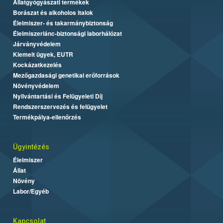
Állatgyógyászati termékek
Borászat és alkoholos italok
Élelmiszer- és takarmánybiztonság
Élelmiszerlánc-biztonsági laborhálózat
Járványvédelem
Kiemelt ügyek, EUTR
Kockázatkezelés
Mezőgazdasági genetikai erőforrások
Növényvédelem
Nyilvántartási és Felügyeleti Díj
Rendszerszervezés és felügyelet
Termékpálya-ellenőrzés
Ügyintézés
Élelmiszer
Állat
Növény
Labor/Egyéb
Kapcsolat