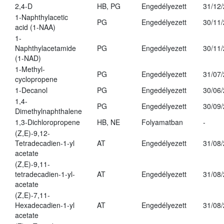
2,4-D
HB, PG
Engedélyezett
31/12
1-Naphthylacetic
PG
Engedélyezett
30/11
acid (1-NAA)
1-
Naphthylacetamide
PG
Engedélyezett
30/11
(1-NAD)
1-Methyl-
PG
Engedélyezett
31/07
cyclopropene
1-Decanol
PG
Engedélyezett
30/06
1,4-
PG
Engedélyezett
30/09
Dimethylnaphthalene
1,3-Dichloropropene
HB, NE
Folyamatban
-
(Z,E)-9,12-
Tetradecadien-1-yl
AT
Engedélyezett
31/08
acetate
(Z,E)-9,11-
tetradecadien-1-yl-
AT
Engedélyezett
31/08
acetate
(Z,E)-7,11-
Hexadecadien-1-yl
AT
Engedélyezett
31/08
acetate