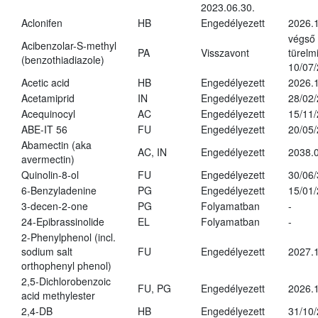
2023.06.30.
Aclonifen
HB
Engedélyezett
2026.
végső
Acibenzolar-S-methyl
PA
Visszavont
türelmi
(benzothiadiazole)
10/07
Acetic acid
HB
Engedélyezett
2026.1
Acetamiprid
IN
Engedélyezett
28/02
Acequinocyl
AC
Engedélyezett
15/11
ABE-IT 56
FU
Engedélyezett
20/05
Abamectin (aka
AC, IN
Engedélyezett
2038.
avermectin)
Quinolin-8-ol
FU
Engedélyezett
30/06
6-Benzyladenine
PG
Engedélyezett
15/01
3-decen-2-one
PG
Folyamatban
-
24-Epibrassinolide
EL
Folyamatban
-
2-Phenylphenol (incl.
sodium salt
FU
Engedélyezett
2027.1
orthophenyl phenol)
2,5-Dichlorobenzoic
FU, PG
Engedélyezett
2026.
acid methylester
2,4-DB
HB
Engedélyezett
31/10