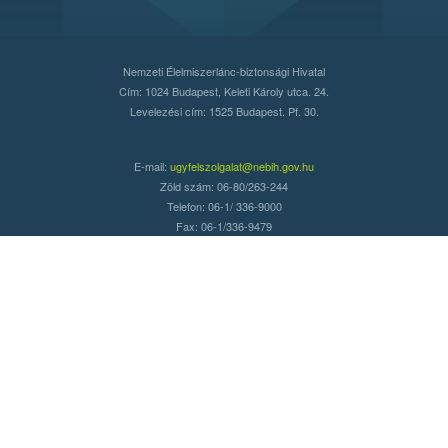
Nemzeti Élelmiszerlánc-biztonsági Hivatal
Cím: 1024 Budapest, Keleti Károly utca. 24.
Levelezési cím: 1525 Budapest. Pf. 30.
E-mail:
ugyfelszolgalat@nebih.gov.hu
Zöld szám: 06-80/263-244
Telefon: 06-1/ 336-9000
Fax: 06-1/336-9479