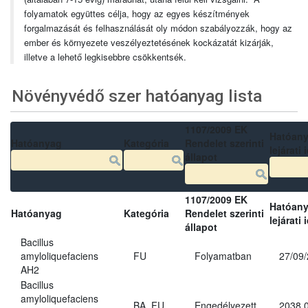
folyamatok együttes célja, hogy az egyes készítmények
forgalmazását és felhasználását oly módon szabályozzák, hogy az
ember és környezete veszélyeztetésének kockázatát kizárják,
illetve a lehető legkisebbre csökkentsék.
Növényvédő szer hatóanyag lista
1107/2009 EK
Hatóan
Hatóanyag
Kategória
Rendelet szerinti
lejárati 
állapot
1107/2009 EK
Hatóan
Hatóanyag
Kategória
Rendelet szerinti
lejárati 
állapot
Bacillus
amyloliquefaciens
FU
Folyamatban
27/09
AH2
Bacillus
amyloliquefaciens
BA, FU
Engedélyezett
2038.