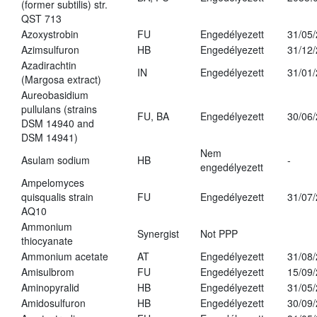
(former subtilis) str.
QST 713
Azoxystrobin
FU
Engedélyezett
31/05
Azimsulfuron
HB
Engedélyezett
31/12
Azadirachtin
IN
Engedélyezett
31/01
(Margosa extract)
Aureobasidium
pullulans (strains
FU, BA
Engedélyezett
30/06
DSM 14940 and
DSM 14941)
Nem
Asulam sodium
HB
-
engedélyezett
Ampelomyces
quisqualis strain
FU
Engedélyezett
31/07
AQ10
Ammonium
Synergist
Not PPP
thiocyanate
Ammonium acetate
AT
Engedélyezett
31/08
Amisulbrom
FU
Engedélyezett
15/09
Aminopyralid
HB
Engedélyezett
31/05
Amidosulfuron
HB
Engedélyezett
30/09