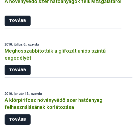
A növényvédő szer hatóanyagok felülvizsgálatáról
TOVÁBB
2016. július 6., szerda
Meghosszabbították a glifozát uniós szintű
engedélyét
TOVÁBB
2016. január 13., szerda
A klórpirifosz növényvédő szer hatóanyag
felhasználásának korlátozása
TOVÁBB