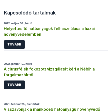
Kapcsolódó tartalmak
2022. május 30., hétfő
Helyettesítő hatóanyagok felhasználása a hazai
növényvédelemben
TOVÁBB
2022. január 10., hétfő
A citrusfélék fokozott vizsgálatát kéri a Nébih a
forgalmazóktól
TOVÁBB
2021. február 25., csütörtök
Visszavonják a mankoceb hatóanyagú növényvédő