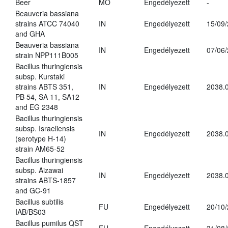
Beer
MO
Engedélyezett
-
Beauveria bassiana
strains ATCC 74040
IN
Engedélyezett
15/09
and GHA
Beauveria bassiana
IN
Engedélyezett
07/06
strain NPP111B005
Bacillus thuringiensis
subsp. Kurstaki
strains ABTS 351,
IN
Engedélyezett
2038.
PB 54, SA 11, SA12
and EG 2348
Bacillus thuringiensis
subsp. Israeliensis
IN
Engedélyezett
2038.
(serotype H-14)
strain AM65-52
Bacillus thuringiensis
subsp. Aizawai
IN
Engedélyezett
2038.
strains ABTS-1857
and GC-91
Bacillus subtilis
FU
Engedélyezett
20/10
IAB/BS03
Bacillus pumilus QST