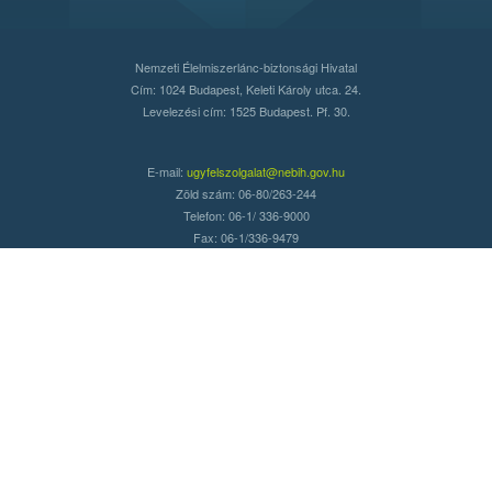
Nemzeti Élelmiszerlánc-biztonsági Hivatal
Cím: 1024 Budapest, Keleti Károly utca. 24.
Levelezési cím: 1525 Budapest. Pf. 30.
E-mail:
ugyfelszolgalat@nebih.gov.hu
Zöld szám: 06-80/263-244
Telefon: 06-1/ 336-9000
Fax: 06-1/336-9479