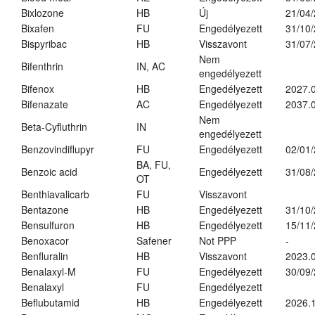
Bixlozone
HB
Új
21/04
Bixafen
FU
Engedélyezett
31/10
Bispyribac
HB
Visszavont
31/07
Nem
Bifenthrin
IN, AC
engedélyezett
Bifenox
HB
Engedélyezett
2027.0
Bifenazate
AC
Engedélyezett
2037.
Nem
Beta-Cyfluthrin
IN
engedélyezett
Benzovindiflupyr
FU
Engedélyezett
02/01
BA, FU,
Benzoic acid
Engedélyezett
31/08
OT
Benthiavalicarb
FU
Visszavont
Bentazone
HB
Engedélyezett
31/10
Bensulfuron
HB
Engedélyezett
15/11
Benoxacor
Safener
Not PPP
-
Benfluralin
HB
Visszavont
2023.
Benalaxyl-M
FU
Engedélyezett
30/09
Benalaxyl
FU
Engedélyezett
Beflubutamid
HB
Engedélyezett
2026.