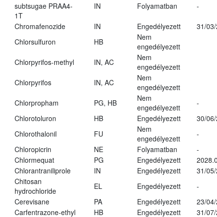
subtsugae PRAA4-
IN
Folyamatban
-
1T
Chromafenozide
IN
Engedélyezett
31/03
Nem
Chlorsulfuron
HB
engedélyezett
Nem
Chlorpyrifos-methyl
IN, AC
engedélyezett
Nem
Chlorpyrifos
IN, AC
engedélyezett
Nem
Chlorpropham
PG, HB
-
engedélyezett
Chlorotoluron
HB
Engedélyezett
30/06
Nem
Chlorothalonil
FU
-
engedélyezett
Chloropicrin
NE
Folyamatban
-
Chlormequat
PG
Engedélyezett
2028.0
Chlorantraniliprole
IN
Engedélyezett
31/05
Chitosan
EL
Engedélyezett
-
hydrochloride
Cerevisane
PA
Engedélyezett
23/04
Carfentrazone-ethyl
HB
Engedélyezett
31/07