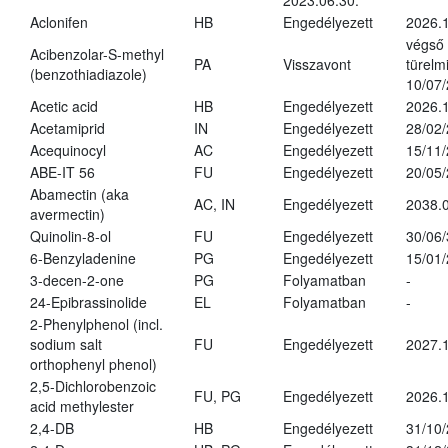
2023.06.30.
Aclonifen
HB
Engedélyezett
2026.
végső
Acibenzolar-S-methyl
PA
Visszavont
türelmi
(benzothiadiazole)
10/07
Acetic acid
HB
Engedélyezett
2026.1
Acetamiprid
IN
Engedélyezett
28/02
Acequinocyl
AC
Engedélyezett
15/11
ABE-IT 56
FU
Engedélyezett
20/05
Abamectin (aka
AC, IN
Engedélyezett
2038.
avermectin)
Quinolin-8-ol
FU
Engedélyezett
30/06
6-Benzyladenine
PG
Engedélyezett
15/01
3-decen-2-one
PG
Folyamatban
-
24-Epibrassinolide
EL
Folyamatban
-
2-Phenylphenol (incl.
sodium salt
FU
Engedélyezett
2027.1
orthophenyl phenol)
2,5-Dichlorobenzoic
FU, PG
Engedélyezett
2026.
acid methylester
2,4-DB
HB
Engedélyezett
31/10