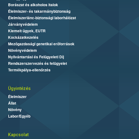
Borászat és alkoholos italok
Élelmiszer- és takarmánybiztonság
Élelmiszerlánc-biztonsági laborhálózat
Járványvédelem
Kiemelt ügyek, EUTR
Kockázatkezelés
Mezőgazdasági genetikai erőforrások
Növényvédelem
Nyilvántartási és Felügyeleti Díj
Rendszerszervezés és felügyelet
Termékpálya-ellenőrzés
Ügyintézés
Élelmiszer
Állat
Növény
Labor/Egyéb
Kapcsolat