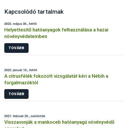
Kapcsolódó tartalmak
2022. május 30., hétfő
Helyettesítő hatóanyagok felhasználása a hazai
növényvédelemben
TOVÁBB
2022. január 10., hétfő
A citrusfélék fokozott vizsgálatát kéri a Nébih a
forgalmazóktól
TOVÁBB
2021. február 25., csütörtök
Visszavonják a mankoceb hatóanyagú növényvédő