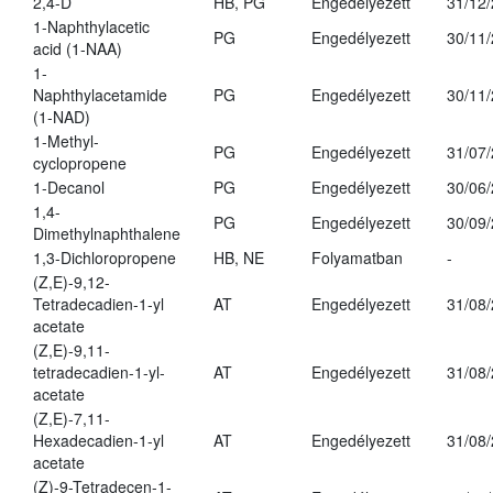
2,4-D
HB, PG
Engedélyezett
31/12
1-Naphthylacetic
PG
Engedélyezett
30/11
acid (1-NAA)
1-
Naphthylacetamide
PG
Engedélyezett
30/11
(1-NAD)
1-Methyl-
PG
Engedélyezett
31/07
cyclopropene
1-Decanol
PG
Engedélyezett
30/06
1,4-
PG
Engedélyezett
30/09
Dimethylnaphthalene
1,3-Dichloropropene
HB, NE
Folyamatban
-
(Z,E)-9,12-
Tetradecadien-1-yl
AT
Engedélyezett
31/08
acetate
(Z,E)-9,11-
tetradecadien-1-yl-
AT
Engedélyezett
31/08
acetate
(Z,E)-7,11-
Hexadecadien-1-yl
AT
Engedélyezett
31/08
acetate
(Z)-9-Tetradecen-1-