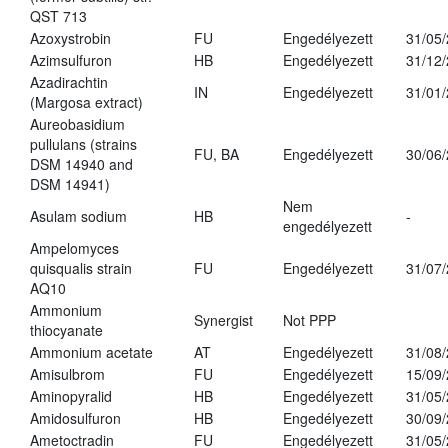
QST 713
Azoxystrobin
FU
Engedélyezett
31/05
Azimsulfuron
HB
Engedélyezett
31/12
Azadirachtin
IN
Engedélyezett
31/01
(Margosa extract)
Aureobasidium
pullulans (strains
FU, BA
Engedélyezett
30/06
DSM 14940 and
DSM 14941)
Nem
Asulam sodium
HB
-
engedélyezett
Ampelomyces
quisqualis strain
FU
Engedélyezett
31/07
AQ10
Ammonium
Synergist
Not PPP
thiocyanate
Ammonium acetate
AT
Engedélyezett
31/08
Amisulbrom
FU
Engedélyezett
15/09
Aminopyralid
HB
Engedélyezett
31/05
Amidosulfuron
HB
Engedélyezett
30/09
Ametoctradin
FU
Engedélyezett
31/05