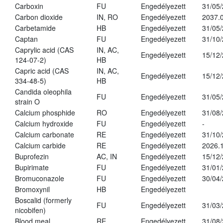
Carboxin
FU
Engedélyezett
31/05
Carbon dioxide
IN, RO
Engedélyezett
2037.
Carbetamide
HB
Engedélyezett
31/05
Captan
FU
Engedélyezett
31/10
Caprylic acid (CAS
IN, AC,
Engedélyezett
15/12
124-07-2)
HB
Capric acid (CAS
IN, AC,
Engedélyezett
15/12
334-48-5)
HB
Candida oleophila
FU
Engedélyezett
31/05
strain O
Calcium phosphide
RO
Engedélyezett
31/08
Calcium hydroxide
FU
Engedélyezett
-
Calcium carbonate
RE
Engedélyezett
31/10
Calcium carbide
RE
Engedélyezett
2026.1
Buprofezin
AC, IN
Engedélyezett
15/12
Bupirimate
FU
Engedélyezett
31/01
Bromuconazole
FU
Engedélyezett
30/04
Bromoxynil
HB
Engedélyezett
Boscalid (formerly
FU
Engedélyezett
31/03
nicobifen)
Blood meal
RE
Engedélyezett
31/08