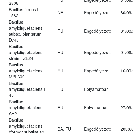
FU
Engedélyezett
31/08
2808
Bacillus firmus I-
NE
Engedélyezett
30/09
1582
Bacillus
amyloliquefaciens
FU
Engedélyezett
31/08
subsp. plantarum
D747
Bacillus
amyloliquefaciens
FU
Engedélyezett
01/06
strain FZB24
Bacillus
amyloliquefaciens
FU
Engedélyezett
16/09
MBI 600
Bacillus
amyloliquefaciens IT-
FU
Folyamatban
-
45
Bacillus
amyloliquefaciens
FU
Folyamatban
27/09
AH2
Bacillus
amyloliquefaciens
BA, FU
Engedélyezett
2038.
(former subtilis) str.