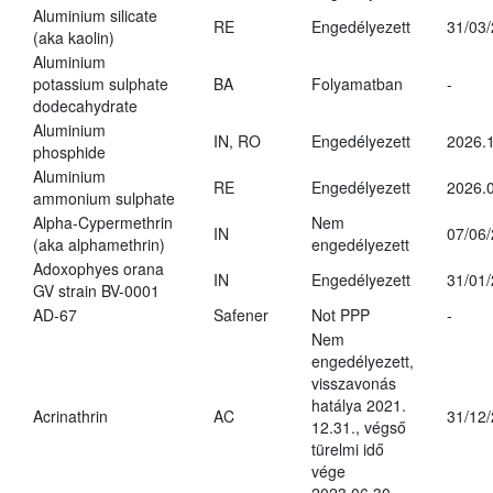
Aluminium silicate
RE
Engedélyezett
31/03
(aka kaolin)
Aluminium
potassium sulphate
BA
Folyamatban
-
dodecahydrate
Aluminium
IN, RO
Engedélyezett
2026.1
phosphide
Aluminium
RE
Engedélyezett
2026.0
ammonium sulphate
Alpha-Cypermethrin
Nem
IN
07/06
(aka alphamethrin)
engedélyezett
Adoxophyes orana
IN
Engedélyezett
31/01
GV strain BV-0001
AD-67
Safener
Not PPP
-
Nem
engedélyezett,
visszavonás
hatálya 2021.
Acrinathrin
AC
31/12
12.31., végső
türelmi idő
vége