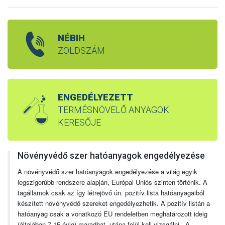
NÉBIH
ZÖLDSZÁM
ENGEDÉLYEZETT
TERMÉSNÖVELŐ ANYAGOK
KERESŐJE
Növényvédő szer hatóanyagok engedélyezése
A növényvédő szer hatóanyagok engedélyezése a világ egyik
legszigorúbb rendszere alapján, Európai Uniós szinten történik. A
tagállamok csak az így létrejövő ún. pozitív lista hatóanyagaiból
készített növényvédő szereket engedélyezhetik. A pozitív listán a
hatóanyag csak a vonatkozó EU rendeletben meghatározott ideig
(általában 7-15 évig) maradhat, utána felül kell vizsgálni. A