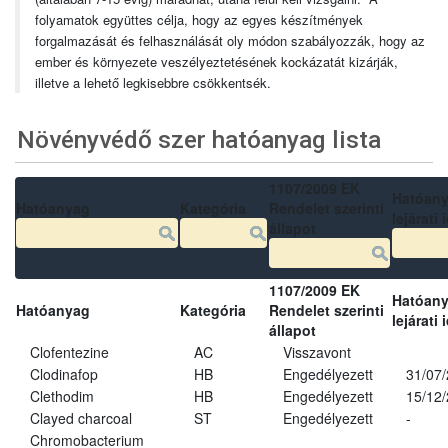
folyamatok együttes célja, hogy az egyes készítmények
forgalmazását és felhasználását oly módon szabályozzák, hogy az
ember és környezete veszélyeztetésének kockázatát kizárják,
illetve a lehető legkisebbre csökkentsék.
Növényvédő szer hatóanyag lista
1107/2009 EK
Hatóan
Hatóanyag
Kategória
Rendelet szerinti
lejárati 
állapot
1107/2009 EK
Hatóan
Hatóanyag
Kategória
Rendelet szerinti
lejárati 
állapot
Clofentezine
AC
Visszavont
Clodinafop
HB
Engedélyezett
31/07
Clethodim
HB
Engedélyezett
15/12
Clayed charcoal
ST
Engedélyezett
-
Chromobacterium