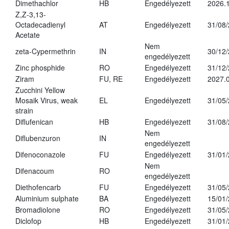
Dimethachlor
HB
Engedélyezett
2026.1
Z,Z-3,13-
Octadecadienyl
AT
Engedélyezett
31/08
Acetate
Nem
zeta-Cypermethrin
IN
30/12
engedélyezett
Zinc phosphide
RO
Engedélyezett
31/12
Ziram
FU, RE
Engedélyezett
2027.
Zucchini Yellow
Mosaik Virus, weak
EL
Engedélyezett
31/05
strain
Diflufenican
HB
Engedélyezett
31/08
Nem
Diflubenzuron
IN
engedélyezett
Difenoconazole
FU
Engedélyezett
31/01
Nem
Difenacoum
RO
engedélyezett
Diethofencarb
FU
Engedélyezett
31/05
Aluminium sulphate
BA
Engedélyezett
15/01
Bromadiolone
RO
Engedélyezett
31/05
Diclofop
HB
Engedélyezett
31/01