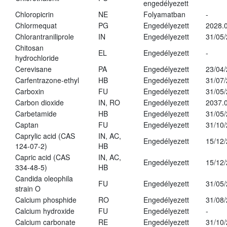
engedélyezett
Chloropicrin
NE
Folyamatban
-
Chlormequat
PG
Engedélyezett
2028.0
Chlorantraniliprole
IN
Engedélyezett
31/05
Chitosan
EL
Engedélyezett
-
hydrochloride
Cerevisane
PA
Engedélyezett
23/04
Carfentrazone-ethyl
HB
Engedélyezett
31/07
Carboxin
FU
Engedélyezett
31/05
Carbon dioxide
IN, RO
Engedélyezett
2037.
Carbetamide
HB
Engedélyezett
31/05
Captan
FU
Engedélyezett
31/10
Caprylic acid (CAS
IN, AC,
Engedélyezett
15/12
124-07-2)
HB
Capric acid (CAS
IN, AC,
Engedélyezett
15/12
334-48-5)
HB
Candida oleophila
FU
Engedélyezett
31/05
strain O
Calcium phosphide
RO
Engedélyezett
31/08
Calcium hydroxide
FU
Engedélyezett
-
Calcium carbonate
RE
Engedélyezett
31/10