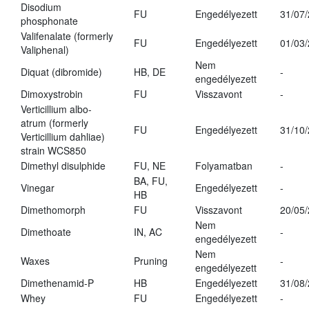
Disodium
FU
Engedélyezett
31/07
phosphonate
Valifenalate (formerly
FU
Engedélyezett
01/03
Valiphenal)
Nem
Diquat (dibromide)
HB, DE
-
engedélyezett
Dimoxystrobin
FU
Visszavont
-
Verticillium albo-
atrum (formerly
FU
Engedélyezett
31/10
Verticillium dahliae)
strain WCS850
Dimethyl disulphide
FU, NE
Folyamatban
-
BA, FU,
Vinegar
Engedélyezett
-
HB
Dimethomorph
FU
Visszavont
20/05
Nem
Dimethoate
IN, AC
-
engedélyezett
Nem
Waxes
Pruning
-
engedélyezett
Dimethenamid-P
HB
Engedélyezett
31/08
Whey
FU
Engedélyezett
-