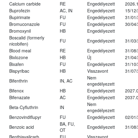
Calcium carbide
RE
Engedélyezett
2026.1
Buprofezin
AC, IN
Engedélyezett
15/12
Bupirimate
FU
Engedélyezett
31/01
Bromuconazole
FU
Engedélyezett
30/04
Bromoxynil
HB
Engedélyezett
Boscalid (formerly
FU
Engedélyezett
31/03
nicobifen)
Blood meal
RE
Engedélyezett
31/08
Bixlozone
HB
Új
21/04
Bixafen
FU
Engedélyezett
31/10
Bispyribac
HB
Visszavont
31/07
Nem
Bifenthrin
IN, AC
engedélyezett
Bifenox
HB
Engedélyezett
2027.0
Bifenazate
AC
Engedélyezett
2037.
Nem
Beta-Cyfluthrin
IN
engedélyezett
Benzovindiflupyr
FU
Engedélyezett
02/01
BA, FU,
Benzoic acid
Engedélyezett
31/08
OT
Benthiavalicarb
FU
Visszavont