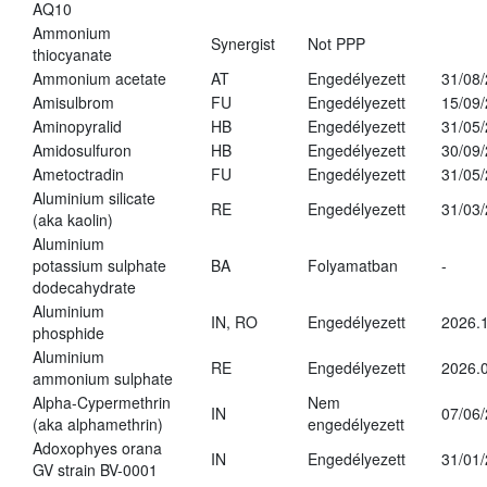
AQ10
Ammonium
Synergist
Not PPP
thiocyanate
Ammonium acetate
AT
Engedélyezett
31/08
Amisulbrom
FU
Engedélyezett
15/09
Aminopyralid
HB
Engedélyezett
31/05
Amidosulfuron
HB
Engedélyezett
30/09
Ametoctradin
FU
Engedélyezett
31/05
Aluminium silicate
RE
Engedélyezett
31/03
(aka kaolin)
Aluminium
potassium sulphate
BA
Folyamatban
-
dodecahydrate
Aluminium
IN, RO
Engedélyezett
2026.1
phosphide
Aluminium
RE
Engedélyezett
2026.0
ammonium sulphate
Alpha-Cypermethrin
Nem
IN
07/06
(aka alphamethrin)
engedélyezett
Adoxophyes orana
IN
Engedélyezett
31/01
GV strain BV-0001