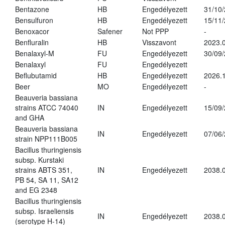
Bentazone
HB
Engedélyezett
31/10
Bensulfuron
HB
Engedélyezett
15/11
Benoxacor
Safener
Not PPP
-
Benfluralin
HB
Visszavont
2023.
Benalaxyl-M
FU
Engedélyezett
30/09
Benalaxyl
FU
Engedélyezett
Beflubutamid
HB
Engedélyezett
2026.
Beer
MO
Engedélyezett
-
Beauveria bassiana
strains ATCC 74040
IN
Engedélyezett
15/09
and GHA
Beauveria bassiana
IN
Engedélyezett
07/06
strain NPP111B005
Bacillus thuringiensis
subsp. Kurstaki
strains ABTS 351,
IN
Engedélyezett
2038.
PB 54, SA 11, SA12
and EG 2348
Bacillus thuringiensis
subsp. Israeliensis
IN
Engedélyezett
2038.
(serotype H-14)