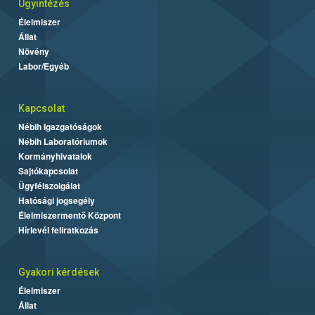
Ügyintézés
Élelmiszer
Állat
Növény
Labor/Egyéb
Kapcsolat
Nébih Igazgatóságok
Nébih Laboratóriumok
Kormányhivatalok
Sajtókapcsolat
Ügyfélszolgálat
Hatósági jogsegély
Élelmiszermentő Központ
Hírlevél feliratkozás
Gyakori kérdések
Élelmiszer
Állat