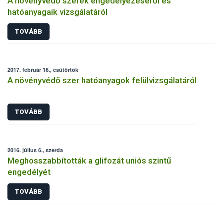
A növényvédő szerek engedélyezéséről és
hatóanyagaik vizsgálatáról
TOVÁBB
2017. február 16., csütörtök
A növényvédő szer hatóanyagok felülvizsgálatáról
TOVÁBB
2016. július 6., szerda
Meghosszabbították a glifozát uniós szintű
engedélyét
TOVÁBB