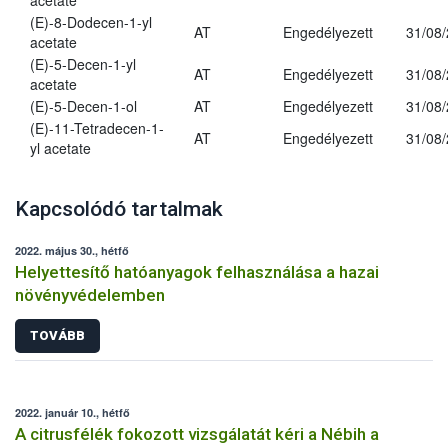
acetate
(E)-8-Dodecen-1-yl
AT
Engedélyezett
31/08
acetate
(E)-5-Decen-1-yl
AT
Engedélyezett
31/08
acetate
(E)-5-Decen-1-ol
AT
Engedélyezett
31/08
(E)-11-Tetradecen-1-
AT
Engedélyezett
31/08
yl acetate
Kapcsolódó tartalmak
2022. május 30., hétfő
Helyettesítő hatóanyagok felhasználása a hazai
növényvédelemben
TOVÁBB
2022. január 10., hétfő
A citrusfélék fokozott vizsgálatát kéri a Nébih a