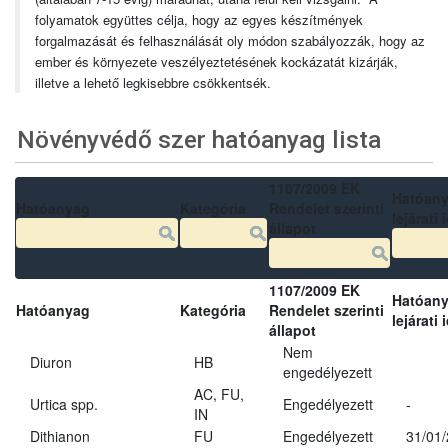
folyamatok együttes célja, hogy az egyes készítmények
forgalmazását és felhasználását oly módon szabályozzák, hogy az
ember és környezete veszélyeztetésének kockázatát kizárják,
illetve a lehető legkisebbre csökkentsék.
Növényvédő szer hatóanyag lista
1107/2009 EK
Hatóan
Hatóanyag
Kategória
Rendelet szerinti
lejárati 
állapot
1107/2009 EK
Hatóan
Hatóanyag
Kategória
Rendelet szerinti
lejárati 
állapot
Nem
Diuron
HB
engedélyezett
AC, FU,
Urtica spp.
Engedélyezett
-
IN
Dithianon
FU
Engedélyezett
31/01