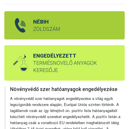
NÉBIH
ZÖLDSZÁM
ENGEDÉLYEZETT
TERMÉSNÖVELŐ ANYAGOK
KERESŐJE
Növényvédő szer hatóanyagok engedélyezése
A növényvédő szer hatóanyagok engedélyezése a világ egyik
legszigorúbb rendszere alapján, Európai Uniós szinten történik. A
tagállamok csak az így létrejövő ún. pozitív lista hatóanyagaiból
készített növényvédő szereket engedélyezhetik. A pozitív listán a
hatóanyag csak a vonatkozó EU rendeletben meghatározott ideig
(általában 7-15 évig) maradhat, utána felül kell vizsgálni. A