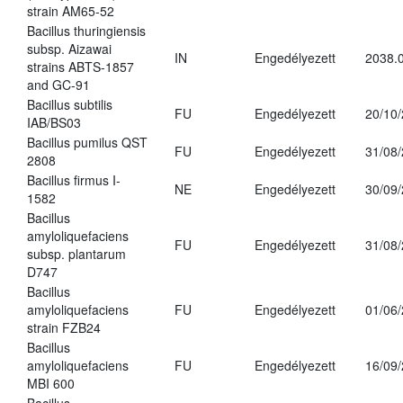
strain AM65-52
Bacillus thuringiensis
subsp. Aizawai
IN
Engedélyezett
2038.
strains ABTS-1857
and GC-91
Bacillus subtilis
FU
Engedélyezett
20/10
IAB/BS03
Bacillus pumilus QST
FU
Engedélyezett
31/08
2808
Bacillus firmus I-
NE
Engedélyezett
30/09
1582
Bacillus
amyloliquefaciens
FU
Engedélyezett
31/08
subsp. plantarum
D747
Bacillus
amyloliquefaciens
FU
Engedélyezett
01/06
strain FZB24
Bacillus
amyloliquefaciens
FU
Engedélyezett
16/09
MBI 600