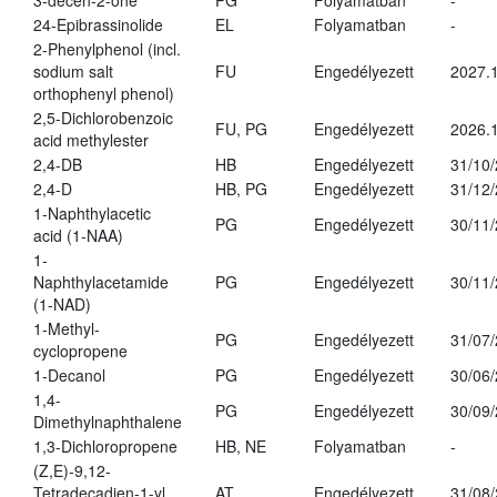
3-decen-2-one
PG
Folyamatban
-
24-Epibrassinolide
EL
Folyamatban
-
2-Phenylphenol (incl.
sodium salt
FU
Engedélyezett
2027.1
orthophenyl phenol)
2,5-Dichlorobenzoic
FU, PG
Engedélyezett
2026.
acid methylester
2,4-DB
HB
Engedélyezett
31/10
2,4-D
HB, PG
Engedélyezett
31/12
1-Naphthylacetic
PG
Engedélyezett
30/11
acid (1-NAA)
1-
Naphthylacetamide
PG
Engedélyezett
30/11
(1-NAD)
1-Methyl-
PG
Engedélyezett
31/07
cyclopropene
1-Decanol
PG
Engedélyezett
30/06
1,4-
PG
Engedélyezett
30/09
Dimethylnaphthalene
1,3-Dichloropropene
HB, NE
Folyamatban
-
(Z,E)-9,12-
Tetradecadien-1-yl
AT
Engedélyezett
31/08