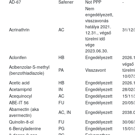
AD-67
Safener
Not PPP
-
Nem
engedélyezett,
visszavonás
hatálya 2021.
Acrinathrin
AC
31/12
12.31., végső
türelmi idő
vége
2023.06.30.
Aclonifen
HB
Engedélyezett
2026.
végső
Acibenzolar-S-methyl
PA
Visszavont
türelmi
(benzothiadiazole)
10/07
Acetic acid
HB
Engedélyezett
2026.1
Acetamiprid
IN
Engedélyezett
28/02
Acequinocyl
AC
Engedélyezett
15/11
ABE-IT 56
FU
Engedélyezett
20/05
Abamectin (aka
AC, IN
Engedélyezett
2038.
avermectin)
Quinolin-8-ol
FU
Engedélyezett
30/06
6-Benzyladenine
PG
Engedélyezett
15/01