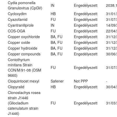
Cydia pomonella
IN
Engedélyezett
2038.
Granulovirus (CpGV)
Cycloxydim
HB
Engedélyezett
31/01
Cyazofamid
FU
Engedélyezett
31/07
Cyantraniliprole
IN
Engedélyezett
14/09
COS-OGA
FU
Engedélyezett
22/04
Copper oxychloride
BA, FU
Engedélyezett
31/12
Copper oxide
BA, FU
Engedélyezett
31/12
Copper hydroxide
BA, FU
Engedélyezett
31/12
Copper compounds
BA, FU
Engedélyezett
30/06
Coniothyrium
minitans Strain
FU
Engedélyezett
31/07
CON/M/91-08 (DSM
9660)
Cloquintocet mexyl
Safener
Not PPP
-
Clopyralid
HB
Engedélyezett
30/04
Clonostachys rosea
strain J1446
(Gliocladium
FU
Engedélyezett
31/03
catenulatum strain
J1446)