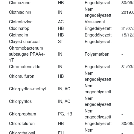
Clomazone
HB
Engedélyezett
30/09
Nem
Clothiadinin
IN
2019.0
engedélyezett
Clofentezine
AC
Visszavont
Clodinafop
HB
Engedélyezett
31/07
Clethodim
HB
Engedélyezett
15/12
Clayed charcoal
ST
Engedélyezett
-
Chromobacterium
subtsugae PRAA4-
IN
Folyamatban
-
1T
Chromafenozide
IN
Engedélyezett
31/03
Nem
Chlorsulfuron
HB
engedélyezett
Nem
Chlorpyrifos-methyl
IN, AC
engedélyezett
Nem
Chlorpyrifos
IN, AC
engedélyezett
Nem
Chlorpropham
PG, HB
-
engedélyezett
Chlorotoluron
HB
Engedélyezett
30/06
Nem
Chlorothalonil
FU
-