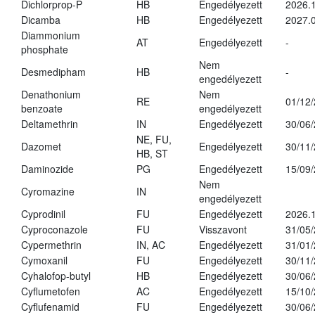
Dichlorprop-P
HB
Engedélyezett
2026.
Dicamba
HB
Engedélyezett
2027.0
Diammonium
AT
Engedélyezett
-
phosphate
Nem
Desmedipham
HB
-
engedélyezett
Denathonium
Nem
RE
01/12
benzoate
engedélyezett
Deltamethrin
IN
Engedélyezett
30/06
NE, FU,
Dazomet
Engedélyezett
30/11
HB, ST
Daminozide
PG
Engedélyezett
15/09
Nem
Cyromazine
IN
engedélyezett
Cyprodinil
FU
Engedélyezett
2026.
Cyproconazole
FU
Visszavont
31/05
Cypermethrin
IN, AC
Engedélyezett
31/01
Cymoxanil
FU
Engedélyezett
30/11
Cyhalofop-butyl
HB
Engedélyezett
30/06
Cyflumetofen
AC
Engedélyezett
15/10
Cyflufenamid
FU
Engedélyezett
30/06