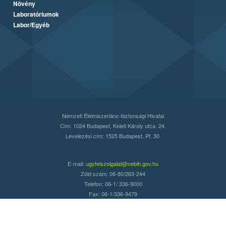
Növény
Laboratóriumok
Labor/Egyéb
Nemzeti Élelmiszerlánc-biztonsági Hivatal
Cím: 1024 Budapest, Keleti Károly utca. 24.
Levelezési cím: 1525 Budapest. Pf. 30.
E-mail:
ugyfelszolgalat@nebih.gov.hu
Zöld szám: 06-80/263-244
Telefon: 06-1/ 336-9000
Fax: 06-1/336-9479