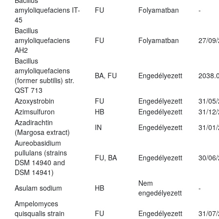
Bacillus
amyloliquefaciens IT-
FU
Folyamatban
-
45
Bacillus
amyloliquefaciens
FU
Folyamatban
27/09
AH2
Bacillus
amyloliquefaciens
BA, FU
Engedélyezett
2038.
(former subtilis) str.
QST 713
Azoxystrobin
FU
Engedélyezett
31/05
Azimsulfuron
HB
Engedélyezett
31/12
Azadirachtin
IN
Engedélyezett
31/01
(Margosa extract)
Aureobasidium
pullulans (strains
FU, BA
Engedélyezett
30/06
DSM 14940 and
DSM 14941)
Nem
Asulam sodium
HB
-
engedélyezett
Ampelomyces
quisqualis strain
FU
Engedélyezett
31/07