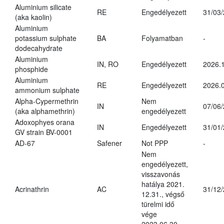
Aluminium silicate
RE
Engedélyezett
31/03
(aka kaolin)
Aluminium
potassium sulphate
BA
Folyamatban
-
dodecahydrate
Aluminium
IN, RO
Engedélyezett
2026.1
phosphide
Aluminium
RE
Engedélyezett
2026.0
ammonium sulphate
Alpha-Cypermethrin
Nem
IN
07/06
(aka alphamethrin)
engedélyezett
Adoxophyes orana
IN
Engedélyezett
31/01
GV strain BV-0001
AD-67
Safener
Not PPP
-
Nem
engedélyezett,
visszavonás
hatálya 2021.
Acrinathrin
AC
31/12
12.31., végső
türelmi idő
vége