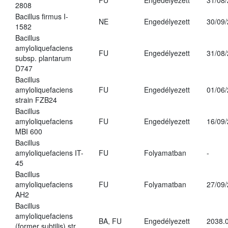
FU
Engedélyezett
31/08
2808
Bacillus firmus I-
NE
Engedélyezett
30/09
1582
Bacillus
amyloliquefaciens
FU
Engedélyezett
31/08
subsp. plantarum
D747
Bacillus
amyloliquefaciens
FU
Engedélyezett
01/06
strain FZB24
Bacillus
amyloliquefaciens
FU
Engedélyezett
16/09
MBI 600
Bacillus
amyloliquefaciens IT-
FU
Folyamatban
-
45
Bacillus
amyloliquefaciens
FU
Folyamatban
27/09
AH2
Bacillus
amyloliquefaciens
BA, FU
Engedélyezett
2038.
(former subtilis) str.