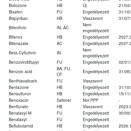
Bixlozone
HB
Új
21/04
Bixafen
FU
Engedélyezett
31/10
Bispyribac
HB
Visszavont
31/07
Nem
Bifenthrin
IN, AC
engedélyezett
Bifenox
HB
Engedélyezett
2027.0
Bifenazate
AC
Engedélyezett
2037.
Nem
Beta-Cyfluthrin
IN
engedélyezett
Benzovindiflupyr
FU
Engedélyezett
02/01
BA, FU,
Benzoic acid
Engedélyezett
31/08
OT
Benthiavalicarb
FU
Visszavont
Bentazone
HB
Engedélyezett
31/10
Bensulfuron
HB
Engedélyezett
15/11
Benoxacor
Safener
Not PPP
-
Benfluralin
HB
Visszavont
2023.
Benalaxyl-M
FU
Engedélyezett
30/09
Benalaxyl
FU
Engedélyezett
Beflubutamid
HB
Engedélyezett
2026.