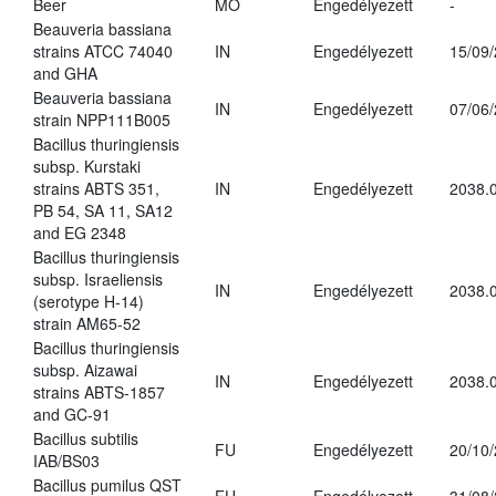
Beer
MO
Engedélyezett
-
Beauveria bassiana
strains ATCC 74040
IN
Engedélyezett
15/09
and GHA
Beauveria bassiana
IN
Engedélyezett
07/06
strain NPP111B005
Bacillus thuringiensis
subsp. Kurstaki
strains ABTS 351,
IN
Engedélyezett
2038.
PB 54, SA 11, SA12
and EG 2348
Bacillus thuringiensis
subsp. Israeliensis
IN
Engedélyezett
2038.
(serotype H-14)
strain AM65-52
Bacillus thuringiensis
subsp. Aizawai
IN
Engedélyezett
2038.
strains ABTS-1857
and GC-91
Bacillus subtilis
FU
Engedélyezett
20/10
IAB/BS03
Bacillus pumilus QST