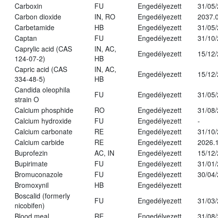
Carboxin
FU
Engedélyezett
31/05
Carbon dioxide
IN, RO
Engedélyezett
2037.
Carbetamide
HB
Engedélyezett
31/05
Captan
FU
Engedélyezett
31/10
Caprylic acid (CAS
IN, AC,
Engedélyezett
15/12
124-07-2)
HB
Capric acid (CAS
IN, AC,
Engedélyezett
15/12
334-48-5)
HB
Candida oleophila
FU
Engedélyezett
31/05
strain O
Calcium phosphide
RO
Engedélyezett
31/08
Calcium hydroxide
FU
Engedélyezett
-
Calcium carbonate
RE
Engedélyezett
31/10
Calcium carbide
RE
Engedélyezett
2026.1
Buprofezin
AC, IN
Engedélyezett
15/12
Bupirimate
FU
Engedélyezett
31/01
Bromuconazole
FU
Engedélyezett
30/04
Bromoxynil
HB
Engedélyezett
Boscalid (formerly
FU
Engedélyezett
31/03
nicobifen)
Blood meal
RE
Engedélyezett
31/08