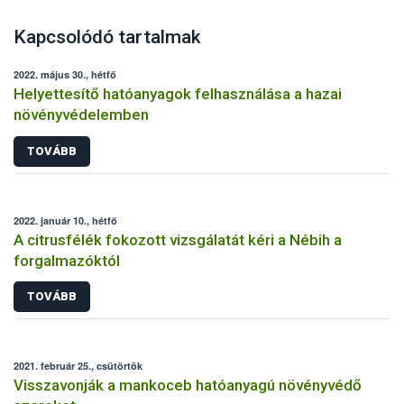
Kapcsolódó tartalmak
2022. május 30., hétfő
Helyettesítő hatóanyagok felhasználása a hazai
növényvédelemben
TOVÁBB
2022. január 10., hétfő
A citrusfélék fokozott vizsgálatát kéri a Nébih a
forgalmazóktól
TOVÁBB
2021. február 25., csütörtök
Visszavonják a mankoceb hatóanyagú növényvédő