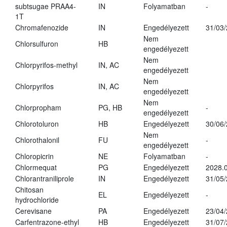
subtsugae PRAA4-
IN
Folyamatban
-
1T
Chromafenozide
IN
Engedélyezett
31/03
Nem
Chlorsulfuron
HB
engedélyezett
Nem
Chlorpyrifos-methyl
IN, AC
engedélyezett
Nem
Chlorpyrifos
IN, AC
engedélyezett
Nem
Chlorpropham
PG, HB
-
engedélyezett
Chlorotoluron
HB
Engedélyezett
30/06
Nem
Chlorothalonil
FU
-
engedélyezett
Chloropicrin
NE
Folyamatban
-
Chlormequat
PG
Engedélyezett
2028.0
Chlorantraniliprole
IN
Engedélyezett
31/05
Chitosan
EL
Engedélyezett
-
hydrochloride
Cerevisane
PA
Engedélyezett
23/04
Carfentrazone-ethyl
HB
Engedélyezett
31/07