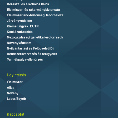
Borászat és alkoholos italok
Élelmiszer- és takarmánybiztonság
Élelmiszerlánc-biztonsági laborhálózat
Járványvédelem
Kiemelt ügyek, EUTR
Kockázatkezelés
Mezőgazdasági genetikai erőforrások
Növényvédelem
Nyilvántartási és Felügyeleti Díj
Rendszerszervezés és felügyelet
Termékpálya-ellenőrzés
Ügyintézés
Élelmiszer
Állat
Növény
Labor/Egyéb
Kapcsolat