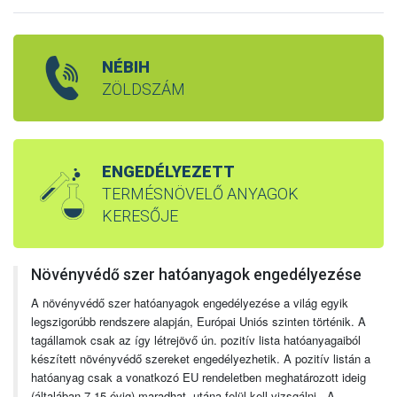
NÉBIH
ZÖLDSZÁM
ENGEDÉLYEZETT
TERMÉSNÖVELŐ ANYAGOK
KERESŐJE
Növényvédő szer hatóanyagok engedélyezése
A növényvédő szer hatóanyagok engedélyezése a világ egyik
legszigorúbb rendszere alapján, Európai Uniós szinten történik. A
tagállamok csak az így létrejövő ún. pozitív lista hatóanyagaiból
készített növényvédő szereket engedélyezhetik. A pozitív listán a
hatóanyag csak a vonatkozó EU rendeletben meghatározott ideig
(általában 7-15 évig) maradhat, utána felül kell vizsgálni. A