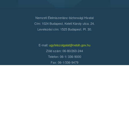
Nemzeti Élelmiszerlánc-biztonsági Hivatal
Cím: 1024 Budapest, Keleti Károly utca. 24.
Levelezési cím: 1525 Budapest. Pf. 30.
E-mail:
ugyfelszolgalat@nebih.gov.hu
Zöld szám: 06-80/263-244
Telefon: 06-1/ 336-9000
Fax: 06-1/336-9479