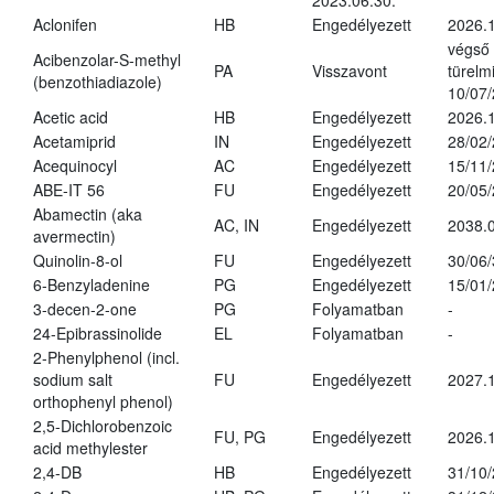
2023.06.30.
Aclonifen
HB
Engedélyezett
2026.
végső
Acibenzolar-S-methyl
PA
Visszavont
türelmi
(benzothiadiazole)
10/07
Acetic acid
HB
Engedélyezett
2026.1
Acetamiprid
IN
Engedélyezett
28/02
Acequinocyl
AC
Engedélyezett
15/11
ABE-IT 56
FU
Engedélyezett
20/05
Abamectin (aka
AC, IN
Engedélyezett
2038.
avermectin)
Quinolin-8-ol
FU
Engedélyezett
30/06
6-Benzyladenine
PG
Engedélyezett
15/01
3-decen-2-one
PG
Folyamatban
-
24-Epibrassinolide
EL
Folyamatban
-
2-Phenylphenol (incl.
sodium salt
FU
Engedélyezett
2027.1
orthophenyl phenol)
2,5-Dichlorobenzoic
FU, PG
Engedélyezett
2026.
acid methylester
2,4-DB
HB
Engedélyezett
31/10