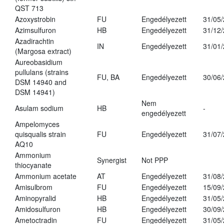
QST 713
Azoxystrobin
FU
Engedélyezett
31/05
Azimsulfuron
HB
Engedélyezett
31/12
Azadirachtin
IN
Engedélyezett
31/01
(Margosa extract)
Aureobasidium
pullulans (strains
FU, BA
Engedélyezett
30/06
DSM 14940 and
DSM 14941)
Nem
Asulam sodium
HB
-
engedélyezett
Ampelomyces
quisqualis strain
FU
Engedélyezett
31/07
AQ10
Ammonium
Synergist
Not PPP
thiocyanate
Ammonium acetate
AT
Engedélyezett
31/08
Amisulbrom
FU
Engedélyezett
15/09
Aminopyralid
HB
Engedélyezett
31/05
Amidosulfuron
HB
Engedélyezett
30/09
Ametoctradin
FU
Engedélyezett
31/05