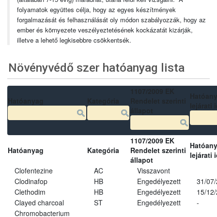
folyamatok együttes célja, hogy az egyes készítmények
forgalmazását és felhasználását oly módon szabályozzák, hogy az
ember és környezete veszélyeztetésének kockázatát kizárják,
illetve a lehető legkisebbre csökkentsék.
Növényvédő szer hatóanyag lista
1107/2009 EK
Hatóan
Hatóanyag
Kategória
Rendelet szerinti
lejárati 
állapot
1107/2009 EK
Hatóan
Hatóanyag
Kategória
Rendelet szerinti
lejárati 
állapot
Clofentezine
AC
Visszavont
Clodinafop
HB
Engedélyezett
31/07
Clethodim
HB
Engedélyezett
15/12
Clayed charcoal
ST
Engedélyezett
-
Chromobacterium