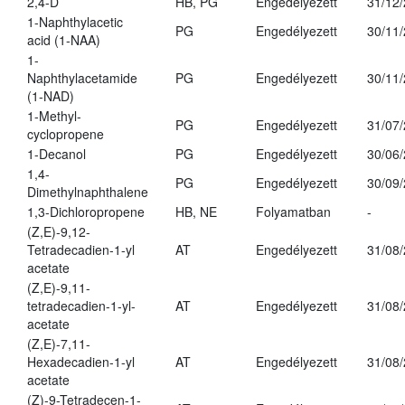
2,4-D
HB, PG
Engedélyezett
31/12
1-Naphthylacetic
PG
Engedélyezett
30/11
acid (1-NAA)
1-
Naphthylacetamide
PG
Engedélyezett
30/11
(1-NAD)
1-Methyl-
PG
Engedélyezett
31/07
cyclopropene
1-Decanol
PG
Engedélyezett
30/06
1,4-
PG
Engedélyezett
30/09
Dimethylnaphthalene
1,3-Dichloropropene
HB, NE
Folyamatban
-
(Z,E)-9,12-
Tetradecadien-1-yl
AT
Engedélyezett
31/08
acetate
(Z,E)-9,11-
tetradecadien-1-yl-
AT
Engedélyezett
31/08
acetate
(Z,E)-7,11-
Hexadecadien-1-yl
AT
Engedélyezett
31/08
acetate
(Z)-9-Tetradecen-1-