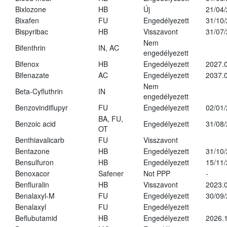
Bixlozone
HB
Új
21/04
Bixafen
FU
Engedélyezett
31/10
Bispyribac
HB
Visszavont
31/07
Nem
Bifenthrin
IN, AC
engedélyezett
Bifenox
HB
Engedélyezett
2027.0
Bifenazate
AC
Engedélyezett
2037.
Nem
Beta-Cyfluthrin
IN
engedélyezett
Benzovindiflupyr
FU
Engedélyezett
02/01
BA, FU,
Benzoic acid
Engedélyezett
31/08
OT
Benthiavalicarb
FU
Visszavont
Bentazone
HB
Engedélyezett
31/10
Bensulfuron
HB
Engedélyezett
15/11
Benoxacor
Safener
Not PPP
-
Benfluralin
HB
Visszavont
2023.
Benalaxyl-M
FU
Engedélyezett
30/09
Benalaxyl
FU
Engedélyezett
Beflubutamid
HB
Engedélyezett
2026.