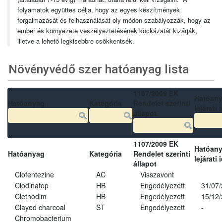
folyamatok együttes célja, hogy az egyes készítmények
forgalmazását és felhasználását oly módon szabályozzák, hogy az
ember és környezete veszélyeztetésének kockázatát kizárják,
illetve a lehető legkisebbre csökkentsék.
Növényvédő szer hatóanyag lista
1107/2009 EK
Hatóan
Hatóanyag
Kategória
Rendelet szerinti
lejárati 
állapot
1107/2009 EK
Hatóan
Hatóanyag
Kategória
Rendelet szerinti
lejárati 
állapot
Clofentezine
AC
Visszavont
Clodinafop
HB
Engedélyezett
31/07
Clethodim
HB
Engedélyezett
15/12
Clayed charcoal
ST
Engedélyezett
-
Chromobacterium