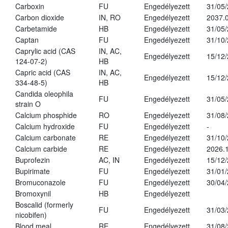
Carboxin
FU
Engedélyezett
31/05
Carbon dioxide
IN, RO
Engedélyezett
2037.
Carbetamide
HB
Engedélyezett
31/05
Captan
FU
Engedélyezett
31/10
Caprylic acid (CAS
IN, AC,
Engedélyezett
15/12
124-07-2)
HB
Capric acid (CAS
IN, AC,
Engedélyezett
15/12
334-48-5)
HB
Candida oleophila
FU
Engedélyezett
31/05
strain O
Calcium phosphide
RO
Engedélyezett
31/08
Calcium hydroxide
FU
Engedélyezett
-
Calcium carbonate
RE
Engedélyezett
31/10
Calcium carbide
RE
Engedélyezett
2026.1
Buprofezin
AC, IN
Engedélyezett
15/12
Bupirimate
FU
Engedélyezett
31/01
Bromuconazole
FU
Engedélyezett
30/04
Bromoxynil
HB
Engedélyezett
Boscalid (formerly
FU
Engedélyezett
31/03
nicobifen)
Blood meal
RE
Engedélyezett
31/08