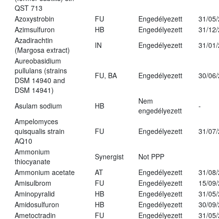
QST 713
Azoxystrobin
FU
Engedélyezett
31/05
Azimsulfuron
HB
Engedélyezett
31/12
Azadirachtin
IN
Engedélyezett
31/01
(Margosa extract)
Aureobasidium
pullulans (strains
FU, BA
Engedélyezett
30/06
DSM 14940 and
DSM 14941)
Nem
Asulam sodium
HB
-
engedélyezett
Ampelomyces
quisqualis strain
FU
Engedélyezett
31/07
AQ10
Ammonium
Synergist
Not PPP
thiocyanate
Ammonium acetate
AT
Engedélyezett
31/08
Amisulbrom
FU
Engedélyezett
15/09
Aminopyralid
HB
Engedélyezett
31/05
Amidosulfuron
HB
Engedélyezett
30/09
Ametoctradin
FU
Engedélyezett
31/05