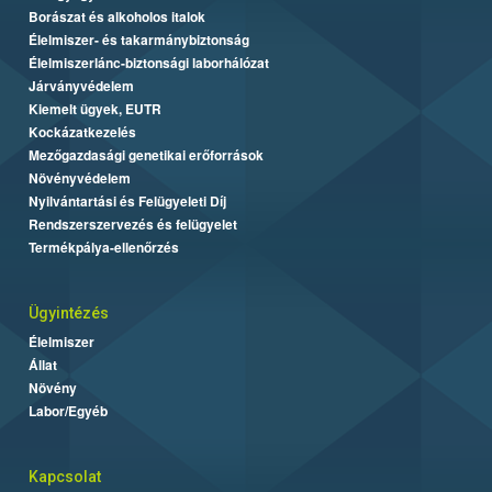
Borászat és alkoholos italok
Élelmiszer- és takarmánybiztonság
Élelmiszerlánc-biztonsági laborhálózat
Járványvédelem
Kiemelt ügyek, EUTR
Kockázatkezelés
Mezőgazdasági genetikai erőforrások
Növényvédelem
Nyilvántartási és Felügyeleti Díj
Rendszerszervezés és felügyelet
Termékpálya-ellenőrzés
Ügyintézés
Élelmiszer
Állat
Növény
Labor/Egyéb
Kapcsolat