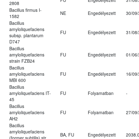
FU
Engedélyezett
31/08
2808
Bacillus firmus I-
NE
Engedélyezett
30/09
1582
Bacillus
amyloliquefaciens
FU
Engedélyezett
31/08
subsp. plantarum
D747
Bacillus
amyloliquefaciens
FU
Engedélyezett
01/06
strain FZB24
Bacillus
amyloliquefaciens
FU
Engedélyezett
16/09
MBI 600
Bacillus
amyloliquefaciens IT-
FU
Folyamatban
-
45
Bacillus
amyloliquefaciens
FU
Folyamatban
27/09
AH2
Bacillus
amyloliquefaciens
BA, FU
Engedélyezett
2038.
(former subtilis) str.