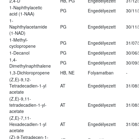
2,4-D
HB, PG
Engedélyezett
31/12
1-Naphthylacetic
PG
Engedélyezett
30/11
acid (1-NAA)
1-
Naphthylacetamide
PG
Engedélyezett
30/11
(1-NAD)
1-Methyl-
PG
Engedélyezett
31/07
cyclopropene
1-Decanol
PG
Engedélyezett
30/06
1,4-
PG
Engedélyezett
30/09
Dimethylnaphthalene
1,3-Dichloropropene
HB, NE
Folyamatban
-
(Z,E)-9,12-
Tetradecadien-1-yl
AT
Engedélyezett
31/08
acetate
(Z,E)-9,11-
tetradecadien-1-yl-
AT
Engedélyezett
31/08
acetate
(Z,E)-7,11-
Hexadecadien-1-yl
AT
Engedélyezett
31/08
acetate
(Z)-9-Tetradecen-1-