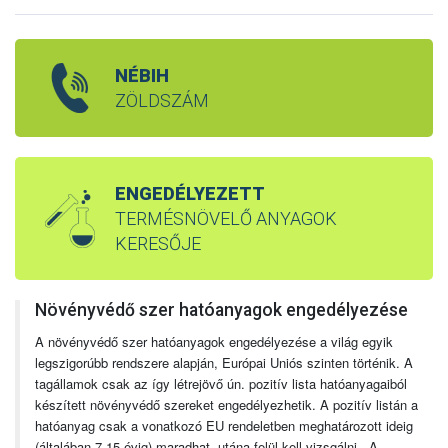
NÉBIH
ZÖLDSZÁM
ENGEDÉLYEZETT
TERMÉSNÖVELŐ ANYAGOK
KERESŐJE
Növényvédő szer hatóanyagok engedélyezése
A növényvédő szer hatóanyagok engedélyezése a világ egyik
legszigorúbb rendszere alapján, Európai Uniós szinten történik. A
tagállamok csak az így létrejövő ún. pozitív lista hatóanyagaiból
készített növényvédő szereket engedélyezhetik. A pozitív listán a
hatóanyag csak a vonatkozó EU rendeletben meghatározott ideig
(általában 7-15 évig) maradhat, utána felül kell vizsgálni. A