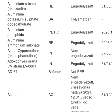
Aluminium silicate
RE
Engedélyezett
31/03
(aka kaolin)
Aluminium
potassium sulphate
BA
Folyamatban
-
dodecahydrate
Aluminium
IN, RO
Engedélyezett
2026.1
phosphide
Aluminium
RE
Engedélyezett
2026.0
ammonium sulphate
Alpha-Cypermethrin
Nem
IN
07/06
(aka alphamethrin)
engedélyezett
Adoxophyes orana
IN
Engedélyezett
31/01
GV strain BV-0001
AD-67
Safener
Not PPP
-
Nem
engedélyezett,
visszavonás
hatálya 2021.
Acrinathrin
AC
31/12
12.31., végső
türelmi idő
vége