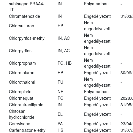
subtsugae PRAA4-
IN
Folyamatban
-
1T
Chromafenozide
IN
Engedélyezett
31/03
Nem
Chlorsulfuron
HB
engedélyezett
Nem
Chlorpyrifos-methyl
IN, AC
engedélyezett
Nem
Chlorpyrifos
IN, AC
engedélyezett
Nem
Chlorpropham
PG, HB
-
engedélyezett
Chlorotoluron
HB
Engedélyezett
30/06
Nem
Chlorothalonil
FU
-
engedélyezett
Chloropicrin
NE
Folyamatban
-
Chlormequat
PG
Engedélyezett
2028.0
Chlorantraniliprole
IN
Engedélyezett
31/05
Chitosan
EL
Engedélyezett
-
hydrochloride
Cerevisane
PA
Engedélyezett
23/04
Carfentrazone-ethyl
HB
Engedélyezett
31/07