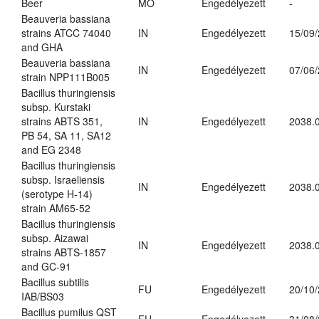
Beer
MO
Engedélyezett
-
Beauveria bassiana
strains ATCC 74040
IN
Engedélyezett
15/09
and GHA
Beauveria bassiana
IN
Engedélyezett
07/06
strain NPP111B005
Bacillus thuringiensis
subsp. Kurstaki
strains ABTS 351,
IN
Engedélyezett
2038.
PB 54, SA 11, SA12
and EG 2348
Bacillus thuringiensis
subsp. Israeliensis
IN
Engedélyezett
2038.
(serotype H-14)
strain AM65-52
Bacillus thuringiensis
subsp. Aizawai
IN
Engedélyezett
2038.
strains ABTS-1857
and GC-91
Bacillus subtilis
FU
Engedélyezett
20/10
IAB/BS03
Bacillus pumilus QST