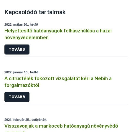
Kapcsolódó tartalmak
2022. május 30., hétfő
Helyettesítő hatóanyagok felhasználása a hazai
növényvédelemben
TOVÁBB
2022. január 10., hétfő
A citrusfélék fokozott vizsgálatát kéri a Nébih a
forgalmazóktól
TOVÁBB
2021. február 25., csütörtök
Visszavonják a mankoceb hatóanyagú növényvédő