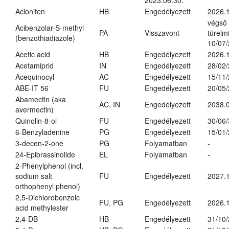
2023.06.30.
Aclonifen
HB
Engedélyezett
2026.
végső
Acibenzolar-S-methyl
PA
Visszavont
türelmi
(benzothiadiazole)
10/07
Acetic acid
HB
Engedélyezett
2026.1
Acetamiprid
IN
Engedélyezett
28/02
Acequinocyl
AC
Engedélyezett
15/11
ABE-IT 56
FU
Engedélyezett
20/05
Abamectin (aka
AC, IN
Engedélyezett
2038.
avermectin)
Quinolin-8-ol
FU
Engedélyezett
30/06
6-Benzyladenine
PG
Engedélyezett
15/01
3-decen-2-one
PG
Folyamatban
-
24-Epibrassinolide
EL
Folyamatban
-
2-Phenylphenol (incl.
sodium salt
FU
Engedélyezett
2027.1
orthophenyl phenol)
2,5-Dichlorobenzoic
FU, PG
Engedélyezett
2026.
acid methylester
2,4-DB
HB
Engedélyezett
31/10