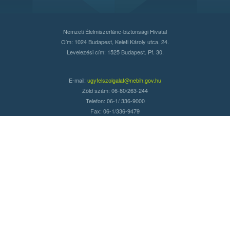
Nemzeti Élelmiszerlánc-biztonsági Hivatal
Cím: 1024 Budapest, Keleti Károly utca. 24.
Levelezési cím: 1525 Budapest. Pf. 30.
E-mail:
ugyfelszolgalat@nebih.gov.hu
Zöld szám: 06-80/263-244
Telefon: 06-1/ 336-9000
Fax: 06-1/336-9479