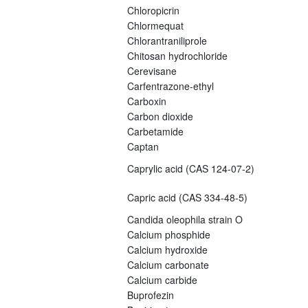
Chloropicrin
Chlormequat
Chlorantraniliprole
Chitosan hydrochloride
Cerevisane
Carfentrazone-ethyl
Carboxin
Carbon dioxide
Carbetamide
Captan
Caprylic acid (CAS 124-07-2)
Capric acid (CAS 334-48-5)
Candida oleophila strain O
Calcium phosphide
Calcium hydroxide
Calcium carbonate
Calcium carbide
Buprofezin