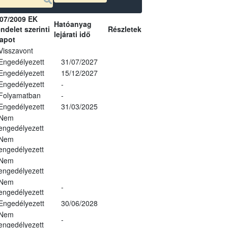
07/2009 EK
Hatóanyag
ndelet szerinti
Részletek
lejárati idő
lapot
Visszavont
Engedélyezett
31/07/2027
Engedélyezett
15/12/2027
Engedélyezett
-
Folyamatban
-
Engedélyezett
31/03/2025
Nem
engedélyezett
Nem
engedélyezett
Nem
engedélyezett
Nem
-
engedélyezett
Engedélyezett
30/06/2028
Nem
-
engedélyezett