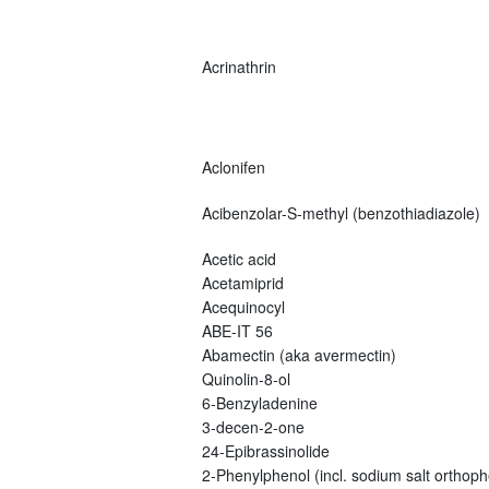
Acrinathrin
Aclonifen
Acibenzolar-S-methyl (benzothiadiazole)
Acetic acid
Acetamiprid
Acequinocyl
ABE-IT 56
Abamectin (aka avermectin)
Quinolin-8-ol
6-Benzyladenine
3-decen-2-one
24-Epibrassinolide
2-Phenylphenol (incl. sodium salt orthoph