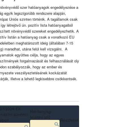
növényvédő szer hatóanyagok engedélyezése a
lág egyik legszigorúbb rendszere alapján,
rópai Uniós szinten történik. A tagállamok csak
 így létrejövő ún. pozitív lista hatóanyagaiból
szített növényvédő szereket engedélyezhetik. A
zitív listán a hatóanyag csak a vonatkozó EU
ndeletben meghatározott ideig (általában 7-15
ig) maradhat, utána felül kell vizsgálni. A
lyamatok együttes célja, hogy az egyes
szítmények forgalmazását és felhasználását oly
don szabályozzák, hogy az ember és
rnyezete veszélyeztetésének kockázatát
zárják, illetve a lehető legkisebbre csökkentsék.
07/2009 EK
Hatóanyag
ndelet szerinti
lejárati idő
lapot
Részletek