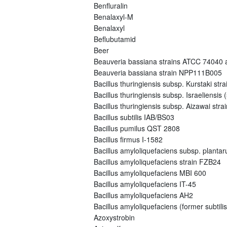
Benfluralin
Benalaxyl-M
Benalaxyl
Beflubutamid
Beer
Beauveria bassiana strains ATCC 74040
Beauveria bassiana strain NPP111B005
Bacillus thuringiensis subsp. Kurstaki s
Bacillus thuringiensis subsp. Israeliensi
Bacillus thuringiensis subsp. Aizawai st
Bacillus subtilis IAB/BS03
Bacillus pumilus QST 2808
Bacillus firmus I-1582
Bacillus amyloliquefaciens subsp. plant
Bacillus amyloliquefaciens strain FZB24
Bacillus amyloliquefaciens MBI 600
Bacillus amyloliquefaciens IT-45
Bacillus amyloliquefaciens AH2
Bacillus amyloliquefaciens (former subtili
Azoxystrobin