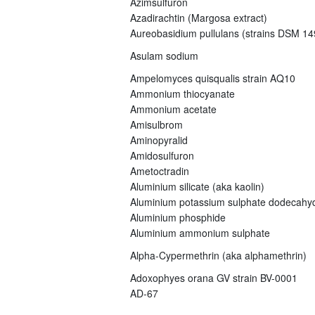
Azimsulfuron
Azadirachtin (Margosa extract)
Aureobasidium pullulans (strains DSM 
Asulam sodium
Ampelomyces quisqualis strain AQ10
Ammonium thiocyanate
Ammonium acetate
Amisulbrom
Aminopyralid
Amidosulfuron
Ametoctradin
Aluminium silicate (aka kaolin)
Aluminium potassium sulphate dodecahy
Aluminium phosphide
Aluminium ammonium sulphate
Alpha-Cypermethrin (aka alphamethrin)
Adoxophyes orana GV strain BV-0001
AD-67