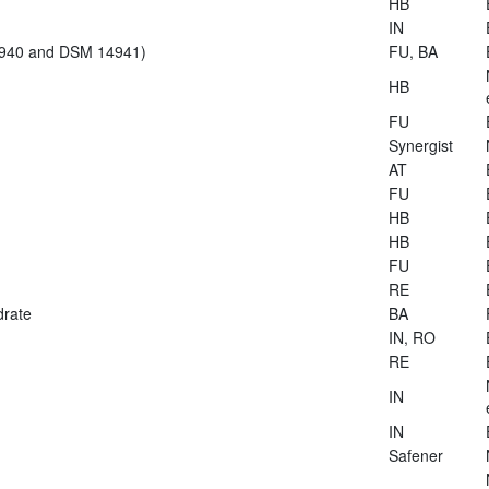
HB
IN
14940 and DSM 14941)
FU, BA
HB
FU
Synergist
AT
FU
HB
HB
FU
RE
drate
BA
IN, RO
RE
IN
IN
Safener