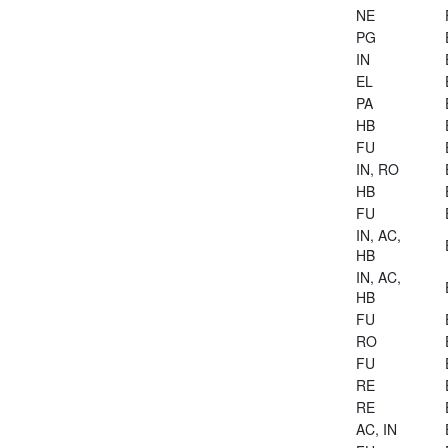
NE
PG
IN
EL
PA
HB
FU
IN, RO
HB
FU
IN, AC,
HB
IN, AC,
HB
FU
RO
FU
RE
RE
AC, IN