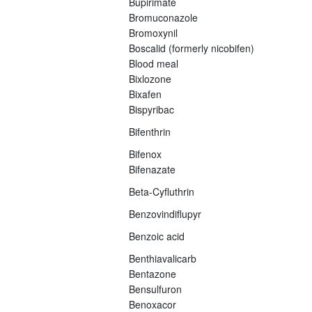
Bupirimate
Bromuconazole
Bromoxynil
Boscalid (formerly nicobifen)
Blood meal
Bixlozone
Bixafen
Bispyribac
Bifenthrin
Bifenox
Bifenazate
Beta-Cyfluthrin
Benzovindiflupyr
Benzoic acid
Benthiavalicarb
Bentazone
Bensulfuron
Benoxacor