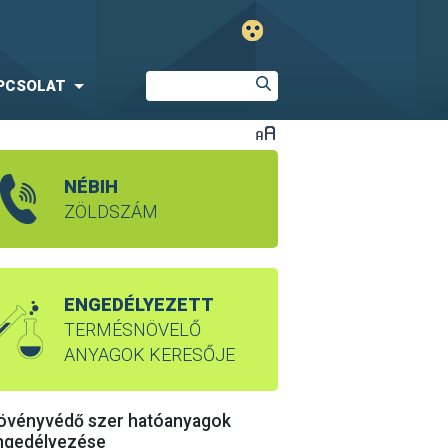
PCSOLAT
NÉBIH
ZÖLDSZÁM
ENGEDÉLYEZETT
TERMÉSNÖVELŐ
ANYAGOK KERESŐJE
övényvédő szer hatóanyagok
ngedélyezése