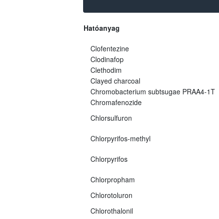
Hatóanyag
Clofentezine
Clodinafop
Clethodim
Clayed charcoal
Chromobacterium subtsugae PRAA4-1T
Chromafenozide
Chlorsulfuron
Chlorpyrifos-methyl
Chlorpyrifos
Chlorpropham
Chlorotoluron
Chlorothalonil