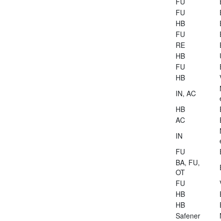
FU
FU
HB
FU
RE
HB
FU
HB
IN, AC
HB
AC
IN
FU
BA, FU,
OT
FU
HB
HB
Safener