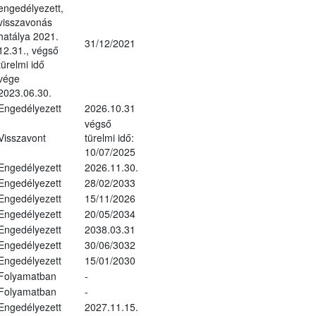
engedélyezett,
visszavonás
hatálya 2021.
31/12/2021
12.31., végső
türelmi idő
vége
2023.06.30.
Engedélyezett
2026.10.31
végső
Visszavont
türelmi idő:
10/07/2025
Engedélyezett
2026.11.30.
Engedélyezett
28/02/2033
Engedélyezett
15/11/2026
Engedélyezett
20/05/2034
Engedélyezett
2038.03.31
Engedélyezett
30/06/3032
Engedélyezett
15/01/2030
Folyamatban
-
Folyamatban
-
Engedélyezett
2027.11.15.