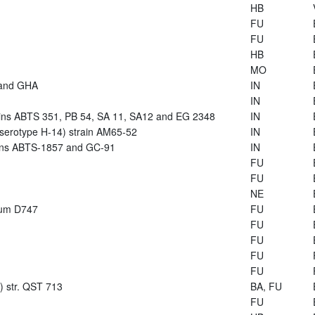
HB
FU
FU
HB
MO
 and GHA
IN
IN
trains ABTS 351, PB 54, SA 11, SA12 and EG 2348
IN
s (serotype H-14) strain AM65-52
IN
rains ABTS-1857 and GC-91
IN
FU
FU
NE
arum D747
FU
FU
FU
FU
FU
s) str. QST 713
BA, FU
FU