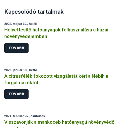
Kapcsolódó tartalmak
2022. május 30., hétfő
Helyettesítő hatóanyagok felhasználása a hazai
növényvédelemben
TOVÁBB
2022. január 10., hétfő
A citrusfélék fokozott vizsgálatát kéri a Nébih a
forgalmazóktól
TOVÁBB
2021. február 25., csütörtök
Visszavonják a mankoceb hatóanyagú növényvédő