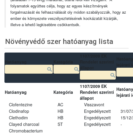
folyamatok együttes célja, hogy az egyes készítmények
forgalmazását és felhasználását oly módon szabályozzák, hogy az
ember és környezete veszélyeztetésének kockázatát kizárják,
illetve a lehető legkisebbre csökkentsék.
Növényvédő szer hatóanyag lista
1107/2009 EK
Hatóan
Hatóanyag
Kategória
Rendelet szerinti
lejárati 
állapot
1107/2009 EK
Hatóan
Hatóanyag
Kategória
Rendelet szerinti
lejárati 
állapot
Clofentezine
AC
Visszavont
Clodinafop
HB
Engedélyezett
31/07
Clethodim
HB
Engedélyezett
15/12
Clayed charcoal
ST
Engedélyezett
-
Chromobacterium