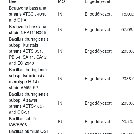
Beer
MO
Engedélyezett
-
Beauveria bassiana
strains ATCC 74040
IN
Engedélyezett
15/09
and GHA
Beauveria bassiana
IN
Engedélyezett
07/06
strain NPP111B005
Bacillus thuringiensis
subsp. Kurstaki
strains ABTS 351,
IN
Engedélyezett
2038.
PB 54, SA 11, SA12
and EG 2348
Bacillus thuringiensis
subsp. Israeliensis
IN
Engedélyezett
2038.
(serotype H-14)
strain AM65-52
Bacillus thuringiensis
subsp. Aizawai
IN
Engedélyezett
2038.
strains ABTS-1857
and GC-91
Bacillus subtilis
FU
Engedélyezett
20/10
IAB/BS03
Bacillus pumilus QST