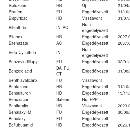
Bixlozone
HB
Új
21/04
Bixafen
FU
Engedélyezett
31/10
Bispyribac
HB
Visszavont
31/07
Nem
Bifenthrin
IN, AC
engedélyezett
Bifenox
HB
Engedélyezett
2027.0
Bifenazate
AC
Engedélyezett
2037.
Nem
Beta-Cyfluthrin
IN
engedélyezett
Benzovindiflupyr
FU
Engedélyezett
02/01
BA, FU,
Benzoic acid
Engedélyezett
31/08
OT
Benthiavalicarb
FU
Visszavont
Bentazone
HB
Engedélyezett
31/10
Bensulfuron
HB
Engedélyezett
15/11
Benoxacor
Safener
Not PPP
-
Benfluralin
HB
Visszavont
2023.
Benalaxyl-M
FU
Engedélyezett
30/09
Benalaxyl
FU
Engedélyezett
Beflubutamid
HB
Engedélyezett
2026.