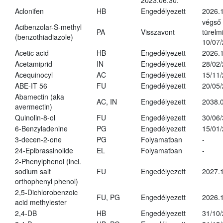
2023.06.30.
Aclonifen
HB
Engedélyezett
2026.
végső
Acibenzolar-S-methyl
PA
Visszavont
türelmi
(benzothiadiazole)
10/07
Acetic acid
HB
Engedélyezett
2026.1
Acetamiprid
IN
Engedélyezett
28/02
Acequinocyl
AC
Engedélyezett
15/11
ABE-IT 56
FU
Engedélyezett
20/05
Abamectin (aka
AC, IN
Engedélyezett
2038.
avermectin)
Quinolin-8-ol
FU
Engedélyezett
30/06
6-Benzyladenine
PG
Engedélyezett
15/01
3-decen-2-one
PG
Folyamatban
-
24-Epibrassinolide
EL
Folyamatban
-
2-Phenylphenol (incl.
sodium salt
FU
Engedélyezett
2027.1
orthophenyl phenol)
2,5-Dichlorobenzoic
FU, PG
Engedélyezett
2026.
acid methylester
2,4-DB
HB
Engedélyezett
31/10