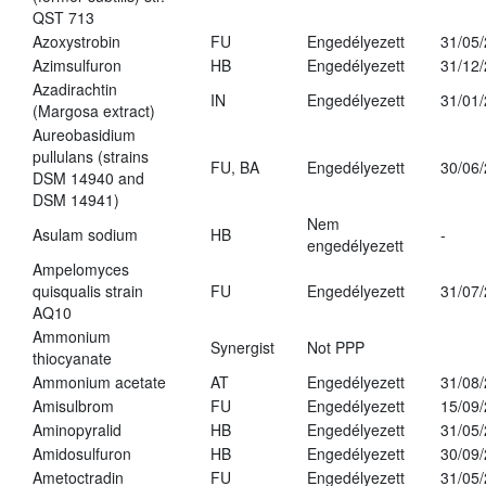
QST 713
Azoxystrobin
FU
Engedélyezett
31/05
Azimsulfuron
HB
Engedélyezett
31/12
Azadirachtin
IN
Engedélyezett
31/01
(Margosa extract)
Aureobasidium
pullulans (strains
FU, BA
Engedélyezett
30/06
DSM 14940 and
DSM 14941)
Nem
Asulam sodium
HB
-
engedélyezett
Ampelomyces
quisqualis strain
FU
Engedélyezett
31/07
AQ10
Ammonium
Synergist
Not PPP
thiocyanate
Ammonium acetate
AT
Engedélyezett
31/08
Amisulbrom
FU
Engedélyezett
15/09
Aminopyralid
HB
Engedélyezett
31/05
Amidosulfuron
HB
Engedélyezett
30/09
Ametoctradin
FU
Engedélyezett
31/05