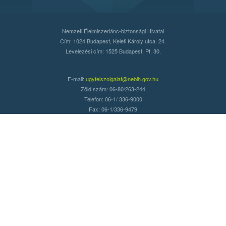
Nemzeti Élelmiszerlánc-biztonsági Hivatal
Cím: 1024 Budapest, Keleti Károly utca. 24.
Levelezési cím: 1525 Budapest. Pf. 30.
E-mail:
ugyfelszolgalat@nebih.gov.hu
Zöld szám: 06-80/263-244
Telefon: 06-1/ 336-9000
Fax: 06-1/336-9479