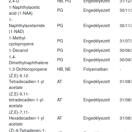
2,4-D
HB, PG
Engedélyezett
31/12
1-Naphthylacetic
PG
Engedélyezett
30/11
acid (1-NAA)
1-
Naphthylacetamide
PG
Engedélyezett
30/11
(1-NAD)
1-Methyl-
PG
Engedélyezett
31/07
cyclopropene
1-Decanol
PG
Engedélyezett
30/06
1,4-
PG
Engedélyezett
30/09
Dimethylnaphthalene
1,3-Dichloropropene
HB, NE
Folyamatban
-
(Z,E)-9,12-
Tetradecadien-1-yl
AT
Engedélyezett
31/08
acetate
(Z,E)-9,11-
tetradecadien-1-yl-
AT
Engedélyezett
31/08
acetate
(Z,E)-7,11-
Hexadecadien-1-yl
AT
Engedélyezett
31/08
acetate
(Z)-9-Tetradecen-1-