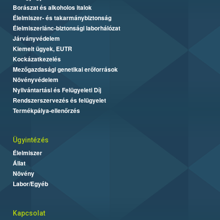
Borászat és alkoholos italok
Élelmiszer- és takarmánybiztonság
Élelmiszerlánc-biztonsági laborhálózat
Járványvédelem
Kiemelt ügyek, EUTR
Kockázatkezelés
Mezőgazdasági genetikai erőforrások
Növényvédelem
Nyilvántartási és Felügyeleti Díj
Rendszerszervezés és felügyelet
Termékpálya-ellenőrzés
Ügyintézés
Élelmiszer
Állat
Növény
Labor/Egyéb
Kapcsolat