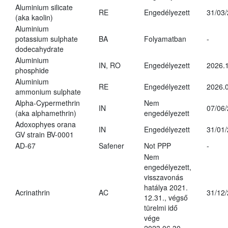
Aluminium silicate
RE
Engedélyezett
31/03
(aka kaolin)
Aluminium
potassium sulphate
BA
Folyamatban
-
dodecahydrate
Aluminium
IN, RO
Engedélyezett
2026.1
phosphide
Aluminium
RE
Engedélyezett
2026.0
ammonium sulphate
Alpha-Cypermethrin
Nem
IN
07/06
(aka alphamethrin)
engedélyezett
Adoxophyes orana
IN
Engedélyezett
31/01
GV strain BV-0001
AD-67
Safener
Not PPP
-
Nem
engedélyezett,
visszavonás
hatálya 2021.
Acrinathrin
AC
31/12
12.31., végső
türelmi idő
vége