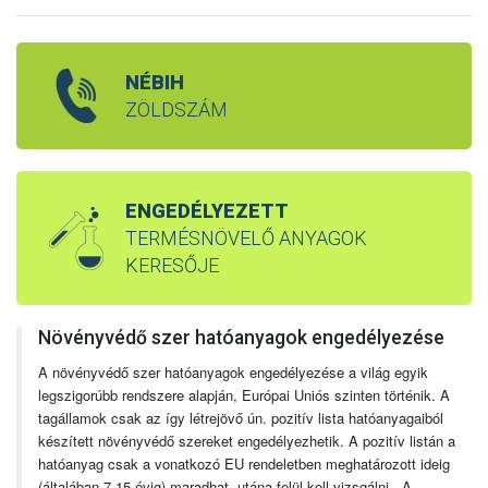
NÉBIH
ZÖLDSZÁM
ENGEDÉLYEZETT
TERMÉSNÖVELŐ ANYAGOK
KERESŐJE
Növényvédő szer hatóanyagok engedélyezése
A növényvédő szer hatóanyagok engedélyezése a világ egyik
legszigorúbb rendszere alapján, Európai Uniós szinten történik. A
tagállamok csak az így létrejövő ún. pozitív lista hatóanyagaiból
készített növényvédő szereket engedélyezhetik. A pozitív listán a
hatóanyag csak a vonatkozó EU rendeletben meghatározott ideig
(általában 7-15 évig) maradhat, utána felül kell vizsgálni. A