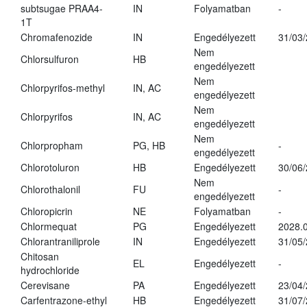
subtsugae PRAA4-
IN
Folyamatban
-
1T
Chromafenozide
IN
Engedélyezett
31/03
Nem
Chlorsulfuron
HB
engedélyezett
Nem
Chlorpyrifos-methyl
IN, AC
engedélyezett
Nem
Chlorpyrifos
IN, AC
engedélyezett
Nem
Chlorpropham
PG, HB
-
engedélyezett
Chlorotoluron
HB
Engedélyezett
30/06
Nem
Chlorothalonil
FU
-
engedélyezett
Chloropicrin
NE
Folyamatban
-
Chlormequat
PG
Engedélyezett
2028.0
Chlorantraniliprole
IN
Engedélyezett
31/05
Chitosan
EL
Engedélyezett
-
hydrochloride
Cerevisane
PA
Engedélyezett
23/04
Carfentrazone-ethyl
HB
Engedélyezett
31/07