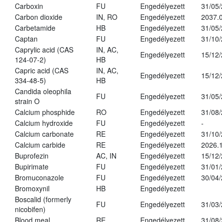
Carboxin
FU
Engedélyezett
31/05
Carbon dioxide
IN, RO
Engedélyezett
2037.
Carbetamide
HB
Engedélyezett
31/05
Captan
FU
Engedélyezett
31/10
Caprylic acid (CAS
IN, AC,
Engedélyezett
15/12
124-07-2)
HB
Capric acid (CAS
IN, AC,
Engedélyezett
15/12
334-48-5)
HB
Candida oleophila
FU
Engedélyezett
31/05
strain O
Calcium phosphide
RO
Engedélyezett
31/08
Calcium hydroxide
FU
Engedélyezett
-
Calcium carbonate
RE
Engedélyezett
31/10
Calcium carbide
RE
Engedélyezett
2026.1
Buprofezin
AC, IN
Engedélyezett
15/12
Bupirimate
FU
Engedélyezett
31/01
Bromuconazole
FU
Engedélyezett
30/04
Bromoxynil
HB
Engedélyezett
Boscalid (formerly
FU
Engedélyezett
31/03
nicobifen)
Blood meal
RE
Engedélyezett
31/08