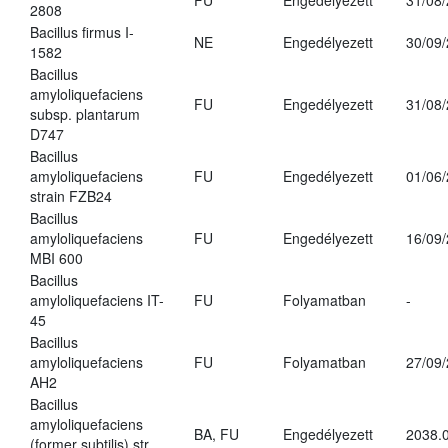
FU
Engedélyezett
31/08
2808
Bacillus firmus I-
NE
Engedélyezett
30/09
1582
Bacillus
amyloliquefaciens
FU
Engedélyezett
31/08
subsp. plantarum
D747
Bacillus
amyloliquefaciens
FU
Engedélyezett
01/06
strain FZB24
Bacillus
amyloliquefaciens
FU
Engedélyezett
16/09
MBI 600
Bacillus
amyloliquefaciens IT-
FU
Folyamatban
-
45
Bacillus
amyloliquefaciens
FU
Folyamatban
27/09
AH2
Bacillus
amyloliquefaciens
BA, FU
Engedélyezett
2038.
(former subtilis) str.