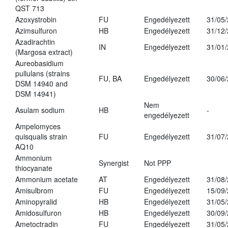
QST 713
Azoxystrobin
FU
Engedélyezett
31/05
Azimsulfuron
HB
Engedélyezett
31/12
Azadirachtin
IN
Engedélyezett
31/01
(Margosa extract)
Aureobasidium
pullulans (strains
FU, BA
Engedélyezett
30/06
DSM 14940 and
DSM 14941)
Nem
Asulam sodium
HB
-
engedélyezett
Ampelomyces
quisqualis strain
FU
Engedélyezett
31/07
AQ10
Ammonium
Synergist
Not PPP
thiocyanate
Ammonium acetate
AT
Engedélyezett
31/08
Amisulbrom
FU
Engedélyezett
15/09
Aminopyralid
HB
Engedélyezett
31/05
Amidosulfuron
HB
Engedélyezett
30/09
Ametoctradin
FU
Engedélyezett
31/05