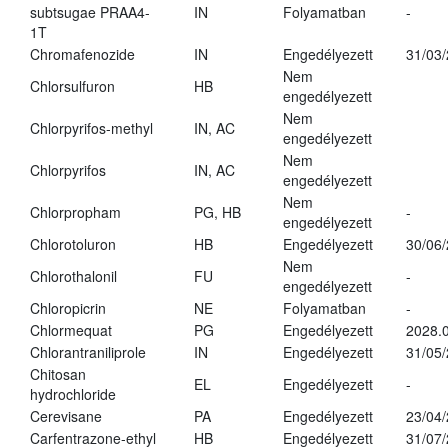
subtsugae PRAA4-
IN
Folyamatban
-
1T
Chromafenozide
IN
Engedélyezett
31/03
Nem
Chlorsulfuron
HB
engedélyezett
Nem
Chlorpyrifos-methyl
IN, AC
engedélyezett
Nem
Chlorpyrifos
IN, AC
engedélyezett
Nem
Chlorpropham
PG, HB
-
engedélyezett
Chlorotoluron
HB
Engedélyezett
30/06
Nem
Chlorothalonil
FU
-
engedélyezett
Chloropicrin
NE
Folyamatban
-
Chlormequat
PG
Engedélyezett
2028.0
Chlorantraniliprole
IN
Engedélyezett
31/05
Chitosan
EL
Engedélyezett
-
hydrochloride
Cerevisane
PA
Engedélyezett
23/04
Carfentrazone-ethyl
HB
Engedélyezett
31/07