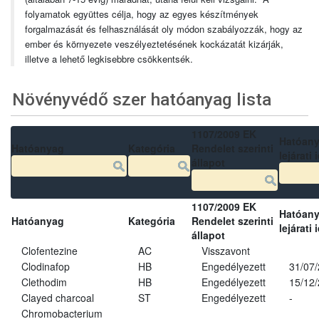
folyamatok együttes célja, hogy az egyes készítmények
forgalmazását és felhasználását oly módon szabályozzák, hogy az
ember és környezete veszélyeztetésének kockázatát kizárják,
illetve a lehető legkisebbre csökkentsék.
Növényvédő szer hatóanyag lista
1107/2009 EK
Hatóan
Hatóanyag
Kategória
Rendelet szerinti
lejárati 
állapot
1107/2009 EK
Hatóan
Hatóanyag
Kategória
Rendelet szerinti
lejárati 
állapot
Clofentezine
AC
Visszavont
Clodinafop
HB
Engedélyezett
31/07
Clethodim
HB
Engedélyezett
15/12
Clayed charcoal
ST
Engedélyezett
-
Chromobacterium