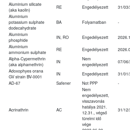
Aluminium silicate
RE
Engedélyezett
31/03
(aka kaolin)
Aluminium
potassium sulphate
BA
Folyamatban
-
dodecahydrate
Aluminium
IN, RO
Engedélyezett
2026.1
phosphide
Aluminium
RE
Engedélyezett
2026.0
ammonium sulphate
Alpha-Cypermethrin
Nem
IN
07/06
(aka alphamethrin)
engedélyezett
Adoxophyes orana
IN
Engedélyezett
31/01
GV strain BV-0001
AD-67
Safener
Not PPP
-
Nem
engedélyezett,
visszavonás
hatálya 2021.
Acrinathrin
AC
31/12
12.31., végső
türelmi idő
vége