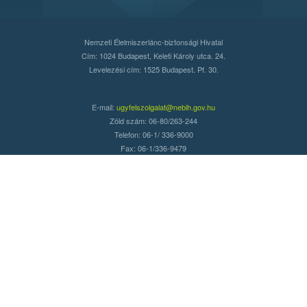
Nemzeti Élelmiszerlánc-biztonsági Hivatal
Cím: 1024 Budapest, Keleti Károly utca. 24.
Levelezési cím: 1525 Budapest. Pf. 30.
E-mail:
ugyfelszolgalat@nebih.gov.hu
Zöld szám: 06-80/263-244
Telefon: 06-1/ 336-9000
Fax: 06-1/336-9479