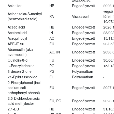
2023.06.30.
Aclonifen
HB
Engedélyezett
2026.
végső
Acibenzolar-S-methyl
PA
Visszavont
türelmi
(benzothiadiazole)
10/07
Acetic acid
HB
Engedélyezett
2026.1
Acetamiprid
IN
Engedélyezett
28/02
Acequinocyl
AC
Engedélyezett
15/11
ABE-IT 56
FU
Engedélyezett
20/05
Abamectin (aka
AC, IN
Engedélyezett
2038.
avermectin)
Quinolin-8-ol
FU
Engedélyezett
30/06
6-Benzyladenine
PG
Engedélyezett
15/01
3-decen-2-one
PG
Folyamatban
-
24-Epibrassinolide
EL
Folyamatban
-
2-Phenylphenol (incl.
sodium salt
FU
Engedélyezett
2027.1
orthophenyl phenol)
2,5-Dichlorobenzoic
FU, PG
Engedélyezett
2026.
acid methylester
2,4-DB
HB
Engedélyezett
31/10