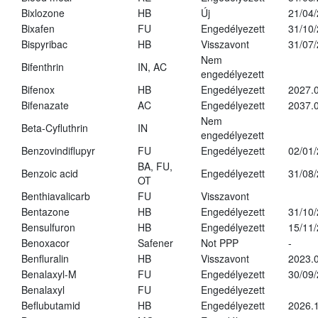
Bixlozone
HB
Új
21/04
Bixafen
FU
Engedélyezett
31/10
Bispyribac
HB
Visszavont
31/07
Nem
Bifenthrin
IN, AC
engedélyezett
Bifenox
HB
Engedélyezett
2027.0
Bifenazate
AC
Engedélyezett
2037.
Nem
Beta-Cyfluthrin
IN
engedélyezett
Benzovindiflupyr
FU
Engedélyezett
02/01
BA, FU,
Benzoic acid
Engedélyezett
31/08
OT
Benthiavalicarb
FU
Visszavont
Bentazone
HB
Engedélyezett
31/10
Bensulfuron
HB
Engedélyezett
15/11
Benoxacor
Safener
Not PPP
-
Benfluralin
HB
Visszavont
2023.
Benalaxyl-M
FU
Engedélyezett
30/09
Benalaxyl
FU
Engedélyezett
Beflubutamid
HB
Engedélyezett
2026.