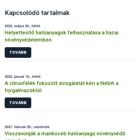
Kapcsolódó tartalmak
2022. május 30., hétfő
Helyettesítő hatóanyagok felhasználása a hazai
növényvédelemben
TOVÁBB
2022. január 10., hétfő
A citrusfélék fokozott vizsgálatát kéri a Nébih a
forgalmazóktól
TOVÁBB
2021. február 25., csütörtök
Visszavonják a mankoceb hatóanyagú növényvédő