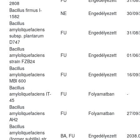
FU
Engedélyezett
31/08
2808
Bacillus firmus I-
NE
Engedélyezett
30/09
1582
Bacillus
amyloliquefaciens
FU
Engedélyezett
31/08
subsp. plantarum
D747
Bacillus
amyloliquefaciens
FU
Engedélyezett
01/06
strain FZB24
Bacillus
amyloliquefaciens
FU
Engedélyezett
16/09
MBI 600
Bacillus
amyloliquefaciens IT-
FU
Folyamatban
-
45
Bacillus
amyloliquefaciens
FU
Folyamatban
27/09
AH2
Bacillus
amyloliquefaciens
BA, FU
Engedélyezett
2038.
(former subtilis) str.