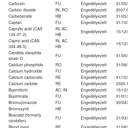
Carboxin
FU
Engedélyezett
31/05
Carbon dioxide
IN, RO
Engedélyezett
2037.
Carbetamide
HB
Engedélyezett
31/05
Captan
FU
Engedélyezett
31/10
Caprylic acid (CAS
IN, AC,
Engedélyezett
15/12
124-07-2)
HB
Capric acid (CAS
IN, AC,
Engedélyezett
15/12
334-48-5)
HB
Candida oleophila
FU
Engedélyezett
31/05
strain O
Calcium phosphide
RO
Engedélyezett
31/08
Calcium hydroxide
FU
Engedélyezett
-
Calcium carbonate
RE
Engedélyezett
31/10
Calcium carbide
RE
Engedélyezett
2026.1
Buprofezin
AC, IN
Engedélyezett
15/12
Bupirimate
FU
Engedélyezett
31/01
Bromuconazole
FU
Engedélyezett
30/04
Bromoxynil
HB
Engedélyezett
Boscalid (formerly
FU
Engedélyezett
31/03
nicobifen)
Blood meal
RE
Engedélyezett
31/08