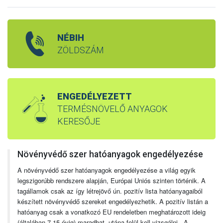
NÉBIH
ZÖLDSZÁM
ENGEDÉLYEZETT
TERMÉSNÖVELŐ ANYAGOK
KERESŐJE
Növényvédő szer hatóanyagok engedélyezése
A növényvédő szer hatóanyagok engedélyezése a világ egyik
legszigorúbb rendszere alapján, Európai Uniós szinten történik. A
tagállamok csak az így létrejövő ún. pozitív lista hatóanyagaiból
készített növényvédő szereket engedélyezhetik. A pozitív listán a
hatóanyag csak a vonatkozó EU rendeletben meghatározott ideig
(általában 7-15 évig) maradhat, utána felül kell vizsgálni. A