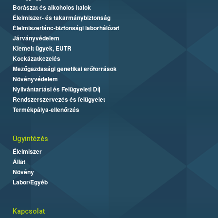
Borászat és alkoholos italok
Élelmiszer- és takarmánybiztonság
Élelmiszerlánc-biztonsági laborhálózat
Járványvédelem
Kiemelt ügyek, EUTR
Kockázatkezelés
Mezőgazdasági genetikai erőforrások
Növényvédelem
Nyilvántartási és Felügyeleti Díj
Rendszerszervezés és felügyelet
Termékpálya-ellenőrzés
Ügyintézés
Élelmiszer
Állat
Növény
Labor/Egyéb
Kapcsolat