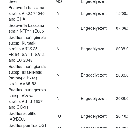
Beer
MO
Engedélyezett
-
Beauveria bassiana
strains ATCC 74040
IN
Engedélyezett
15/09
and GHA
Beauveria bassiana
IN
Engedélyezett
07/06
strain NPP111B005
Bacillus thuringiensis
subsp. Kurstaki
strains ABTS 351,
IN
Engedélyezett
2038.
PB 54, SA 11, SA12
and EG 2348
Bacillus thuringiensis
subsp. Israeliensis
IN
Engedélyezett
2038.
(serotype H-14)
strain AM65-52
Bacillus thuringiensis
subsp. Aizawai
IN
Engedélyezett
2038.
strains ABTS-1857
and GC-91
Bacillus subtilis
FU
Engedélyezett
20/10
IAB/BS03
Bacillus pumilus QST