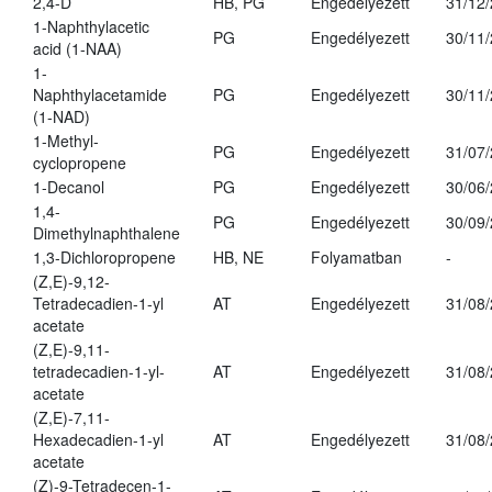
2,4-D
HB, PG
Engedélyezett
31/12
1-Naphthylacetic
PG
Engedélyezett
30/11
acid (1-NAA)
1-
Naphthylacetamide
PG
Engedélyezett
30/11
(1-NAD)
1-Methyl-
PG
Engedélyezett
31/07
cyclopropene
1-Decanol
PG
Engedélyezett
30/06
1,4-
PG
Engedélyezett
30/09
Dimethylnaphthalene
1,3-Dichloropropene
HB, NE
Folyamatban
-
(Z,E)-9,12-
Tetradecadien-1-yl
AT
Engedélyezett
31/08
acetate
(Z,E)-9,11-
tetradecadien-1-yl-
AT
Engedélyezett
31/08
acetate
(Z,E)-7,11-
Hexadecadien-1-yl
AT
Engedélyezett
31/08
acetate
(Z)-9-Tetradecen-1-