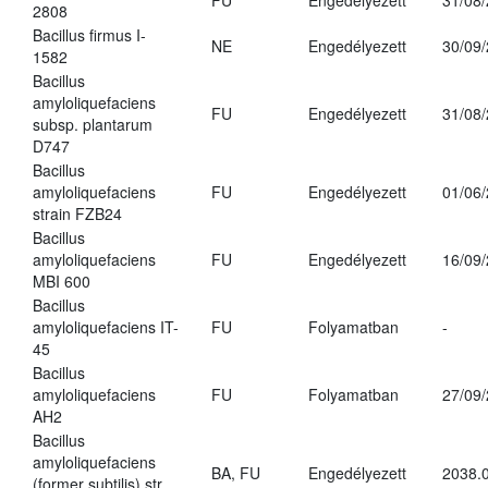
FU
Engedélyezett
31/08
2808
Bacillus firmus I-
NE
Engedélyezett
30/09
1582
Bacillus
amyloliquefaciens
FU
Engedélyezett
31/08
subsp. plantarum
D747
Bacillus
amyloliquefaciens
FU
Engedélyezett
01/06
strain FZB24
Bacillus
amyloliquefaciens
FU
Engedélyezett
16/09
MBI 600
Bacillus
amyloliquefaciens IT-
FU
Folyamatban
-
45
Bacillus
amyloliquefaciens
FU
Folyamatban
27/09
AH2
Bacillus
amyloliquefaciens
BA, FU
Engedélyezett
2038.
(former subtilis) str.