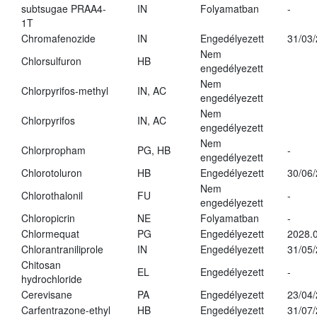
subtsugae PRAA4-
IN
Folyamatban
-
1T
Chromafenozide
IN
Engedélyezett
31/03
Nem
Chlorsulfuron
HB
engedélyezett
Nem
Chlorpyrifos-methyl
IN, AC
engedélyezett
Nem
Chlorpyrifos
IN, AC
engedélyezett
Nem
Chlorpropham
PG, HB
-
engedélyezett
Chlorotoluron
HB
Engedélyezett
30/06
Nem
Chlorothalonil
FU
-
engedélyezett
Chloropicrin
NE
Folyamatban
-
Chlormequat
PG
Engedélyezett
2028.0
Chlorantraniliprole
IN
Engedélyezett
31/05
Chitosan
EL
Engedélyezett
-
hydrochloride
Cerevisane
PA
Engedélyezett
23/04
Carfentrazone-ethyl
HB
Engedélyezett
31/07