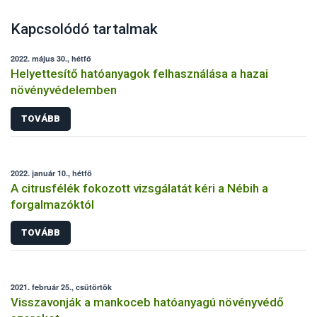
Kapcsolódó tartalmak
2022. május 30., hétfő
Helyettesítő hatóanyagok felhasználása a hazai
növényvédelemben
TOVÁBB
2022. január 10., hétfő
A citrusfélék fokozott vizsgálatát kéri a Nébih a
forgalmazóktól
TOVÁBB
2021. február 25., csütörtök
Visszavonják a mankoceb hatóanyagú növényvédő