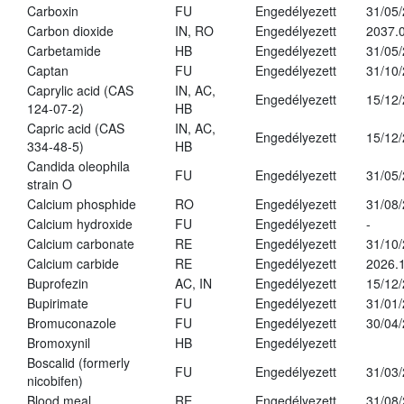
Carboxin
FU
Engedélyezett
31/05
Carbon dioxide
IN, RO
Engedélyezett
2037.
Carbetamide
HB
Engedélyezett
31/05
Captan
FU
Engedélyezett
31/10
Caprylic acid (CAS
IN, AC,
Engedélyezett
15/12
124-07-2)
HB
Capric acid (CAS
IN, AC,
Engedélyezett
15/12
334-48-5)
HB
Candida oleophila
FU
Engedélyezett
31/05
strain O
Calcium phosphide
RO
Engedélyezett
31/08
Calcium hydroxide
FU
Engedélyezett
-
Calcium carbonate
RE
Engedélyezett
31/10
Calcium carbide
RE
Engedélyezett
2026.1
Buprofezin
AC, IN
Engedélyezett
15/12
Bupirimate
FU
Engedélyezett
31/01
Bromuconazole
FU
Engedélyezett
30/04
Bromoxynil
HB
Engedélyezett
Boscalid (formerly
FU
Engedélyezett
31/03
nicobifen)
Blood meal
RE
Engedélyezett
31/08