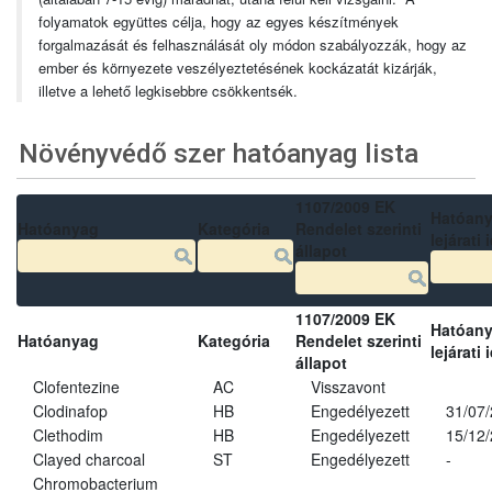
folyamatok együttes célja, hogy az egyes készítmények
forgalmazását és felhasználását oly módon szabályozzák, hogy az
ember és környezete veszélyeztetésének kockázatát kizárják,
illetve a lehető legkisebbre csökkentsék.
Növényvédő szer hatóanyag lista
1107/2009 EK
Hatóan
Hatóanyag
Kategória
Rendelet szerinti
lejárati 
állapot
1107/2009 EK
Hatóan
Hatóanyag
Kategória
Rendelet szerinti
lejárati 
állapot
Clofentezine
AC
Visszavont
Clodinafop
HB
Engedélyezett
31/07
Clethodim
HB
Engedélyezett
15/12
Clayed charcoal
ST
Engedélyezett
-
Chromobacterium