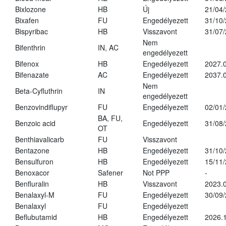
Bixlozone
HB
Új
21/04
Bixafen
FU
Engedélyezett
31/10
Bispyribac
HB
Visszavont
31/07
Nem
Bifenthrin
IN, AC
engedélyezett
Bifenox
HB
Engedélyezett
2027.0
Bifenazate
AC
Engedélyezett
2037.
Nem
Beta-Cyfluthrin
IN
engedélyezett
Benzovindiflupyr
FU
Engedélyezett
02/01
BA, FU,
Benzoic acid
Engedélyezett
31/08
OT
Benthiavalicarb
FU
Visszavont
Bentazone
HB
Engedélyezett
31/10
Bensulfuron
HB
Engedélyezett
15/11
Benoxacor
Safener
Not PPP
-
Benfluralin
HB
Visszavont
2023.
Benalaxyl-M
FU
Engedélyezett
30/09
Benalaxyl
FU
Engedélyezett
Beflubutamid
HB
Engedélyezett
2026.