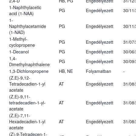
2,4-D
HB, PG
Engedélyezett
31/12
1-Naphthylacetic
PG
Engedélyezett
30/11
acid (1-NAA)
1-
Naphthylacetamide
PG
Engedélyezett
30/11
(1-NAD)
1-Methyl-
PG
Engedélyezett
31/07
cyclopropene
1-Decanol
PG
Engedélyezett
30/06
1,4-
PG
Engedélyezett
30/09
Dimethylnaphthalene
1,3-Dichloropropene
HB, NE
Folyamatban
-
(Z,E)-9,12-
Tetradecadien-1-yl
AT
Engedélyezett
31/08
acetate
(Z,E)-9,11-
tetradecadien-1-yl-
AT
Engedélyezett
31/08
acetate
(Z,E)-7,11-
Hexadecadien-1-yl
AT
Engedélyezett
31/08
acetate
(Z)-9-Tetradecen-1-