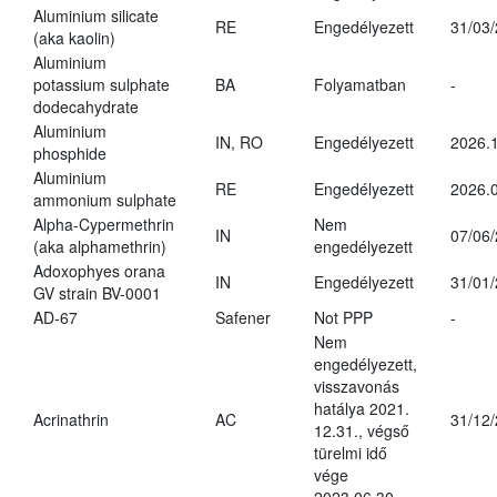
Aluminium silicate
RE
Engedélyezett
31/03
(aka kaolin)
Aluminium
potassium sulphate
BA
Folyamatban
-
dodecahydrate
Aluminium
IN, RO
Engedélyezett
2026.1
phosphide
Aluminium
RE
Engedélyezett
2026.0
ammonium sulphate
Alpha-Cypermethrin
Nem
IN
07/06
(aka alphamethrin)
engedélyezett
Adoxophyes orana
IN
Engedélyezett
31/01
GV strain BV-0001
AD-67
Safener
Not PPP
-
Nem
engedélyezett,
visszavonás
hatálya 2021.
Acrinathrin
AC
31/12
12.31., végső
türelmi idő
vége