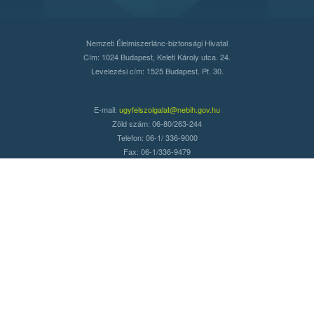
Nemzeti Élelmiszerlánc-biztonsági Hivatal
Cím: 1024 Budapest, Keleti Károly utca. 24.
Levelezési cím: 1525 Budapest. Pf. 30.
E-mail:
ugyfelszolgalat@nebih.gov.hu
Zöld szám: 06-80/263-244
Telefon: 06-1/ 336-9000
Fax: 06-1/336-9479