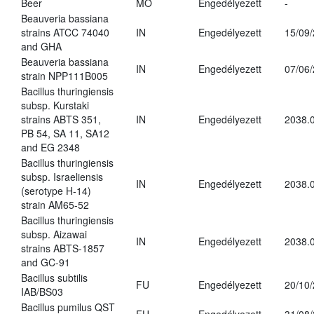
Beer
MO
Engedélyezett
-
Beauveria bassiana
strains ATCC 74040
IN
Engedélyezett
15/09
and GHA
Beauveria bassiana
IN
Engedélyezett
07/06
strain NPP111B005
Bacillus thuringiensis
subsp. Kurstaki
strains ABTS 351,
IN
Engedélyezett
2038.
PB 54, SA 11, SA12
and EG 2348
Bacillus thuringiensis
subsp. Israeliensis
IN
Engedélyezett
2038.
(serotype H-14)
strain AM65-52
Bacillus thuringiensis
subsp. Aizawai
IN
Engedélyezett
2038.
strains ABTS-1857
and GC-91
Bacillus subtilis
FU
Engedélyezett
20/10
IAB/BS03
Bacillus pumilus QST