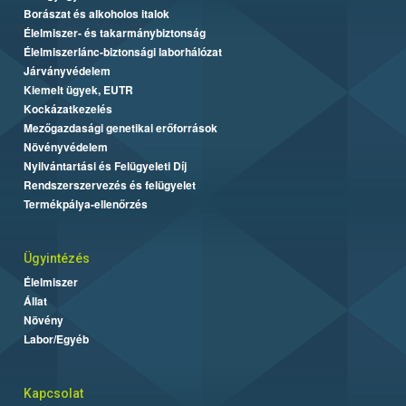
Borászat és alkoholos italok
Élelmiszer- és takarmánybiztonság
Élelmiszerlánc-biztonsági laborhálózat
Járványvédelem
Kiemelt ügyek, EUTR
Kockázatkezelés
Mezőgazdasági genetikai erőforrások
Növényvédelem
Nyilvántartási és Felügyeleti Díj
Rendszerszervezés és felügyelet
Termékpálya-ellenőrzés
Ügyintézés
Élelmiszer
Állat
Növény
Labor/Egyéb
Kapcsolat