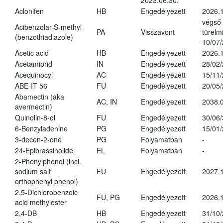
2023.06.30.
Aclonifen
HB
Engedélyezett
2026.
végső
Acibenzolar-S-methyl
PA
Visszavont
türelmi
(benzothiadiazole)
10/07
Acetic acid
HB
Engedélyezett
2026.1
Acetamiprid
IN
Engedélyezett
28/02
Acequinocyl
AC
Engedélyezett
15/11
ABE-IT 56
FU
Engedélyezett
20/05
Abamectin (aka
AC, IN
Engedélyezett
2038.
avermectin)
Quinolin-8-ol
FU
Engedélyezett
30/06
6-Benzyladenine
PG
Engedélyezett
15/01
3-decen-2-one
PG
Folyamatban
-
24-Epibrassinolide
EL
Folyamatban
-
2-Phenylphenol (incl.
sodium salt
FU
Engedélyezett
2027.1
orthophenyl phenol)
2,5-Dichlorobenzoic
FU, PG
Engedélyezett
2026.
acid methylester
2,4-DB
HB
Engedélyezett
31/10