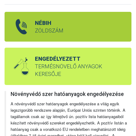
NÉBIH
ZÖLDSZÁM
ENGEDÉLYEZETT
TERMÉSNÖVELŐ ANYAGOK
KERESŐJE
Növényvédő szer hatóanyagok engedélyezése
A növényvédő szer hatóanyagok engedélyezése a világ egyik
legszigorúbb rendszere alapján, Európai Uniós szinten történik. A
tagállamok csak az így létrejövő ún. pozitív lista hatóanyagaiból
készített növényvédő szereket engedélyezhetik. A pozitív listán a
hatóanyag csak a vonatkozó EU rendeletben meghatározott ideig
(általában 7-15 évig) maradhat, utána felül kell vizsgálni. A