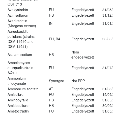
QST 713
Azoxystrobin
FU
Engedélyezett
31/05
Azimsulfuron
HB
Engedélyezett
31/12
Azadirachtin
IN
Engedélyezett
31/01
(Margosa extract)
Aureobasidium
pullulans (strains
FU, BA
Engedélyezett
30/06
DSM 14940 and
DSM 14941)
Nem
Asulam sodium
HB
-
engedélyezett
Ampelomyces
quisqualis strain
FU
Engedélyezett
31/07
AQ10
Ammonium
Synergist
Not PPP
thiocyanate
Ammonium acetate
AT
Engedélyezett
31/08
Amisulbrom
FU
Engedélyezett
15/09
Aminopyralid
HB
Engedélyezett
31/05
Amidosulfuron
HB
Engedélyezett
30/09
Ametoctradin
FU
Engedélyezett
31/05