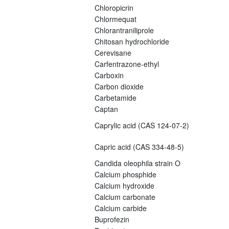
Chloropicrin
Chlormequat
Chlorantraniliprole
Chitosan hydrochloride
Cerevisane
Carfentrazone-ethyl
Carboxin
Carbon dioxide
Carbetamide
Captan
Caprylic acid (CAS 124-07-2)
Capric acid (CAS 334-48-5)
Candida oleophila strain O
Calcium phosphide
Calcium hydroxide
Calcium carbonate
Calcium carbide
Buprofezin