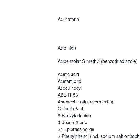
Acrinathrin
Aclonifen
Acibenzolar-S-methyl (benzothiadiazole)
Acetic acid
Acetamiprid
Acequinocyl
ABE-IT 56
Abamectin (aka avermectin)
Quinolin-8-ol
6-Benzyladenine
3-decen-2-one
24-Epibrassinolide
2-Phenylphenol (incl. sodium salt orthoph