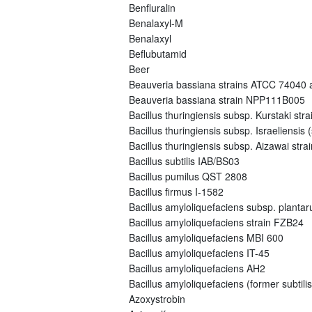
Benfluralin
Benalaxyl-M
Benalaxyl
Beflubutamid
Beer
Beauveria bassiana strains ATCC 74040
Beauveria bassiana strain NPP111B005
Bacillus thuringiensis subsp. Kurstaki s
Bacillus thuringiensis subsp. Israeliensi
Bacillus thuringiensis subsp. Aizawai st
Bacillus subtilis IAB/BS03
Bacillus pumilus QST 2808
Bacillus firmus I-1582
Bacillus amyloliquefaciens subsp. plant
Bacillus amyloliquefaciens strain FZB24
Bacillus amyloliquefaciens MBI 600
Bacillus amyloliquefaciens IT-45
Bacillus amyloliquefaciens AH2
Bacillus amyloliquefaciens (former subtili
Azoxystrobin