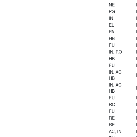
NE
PG
IN
EL
PA
HB
FU
IN, RO
HB
FU
IN, AC,
HB
IN, AC,
HB
FU
RO
FU
RE
RE
AC, IN