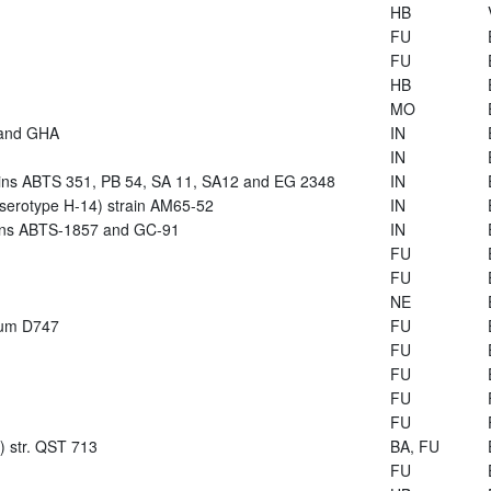
HB
FU
FU
HB
MO
 and GHA
IN
IN
trains ABTS 351, PB 54, SA 11, SA12 and EG 2348
IN
s (serotype H-14) strain AM65-52
IN
rains ABTS-1857 and GC-91
IN
FU
FU
NE
arum D747
FU
FU
FU
FU
FU
s) str. QST 713
BA, FU
FU