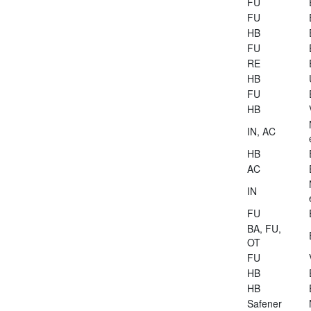
FU
FU
HB
FU
RE
HB
FU
HB
IN, AC
HB
AC
IN
FU
BA, FU,
OT
FU
HB
HB
Safener