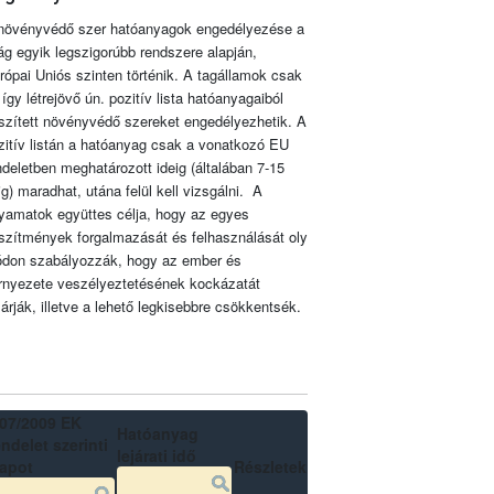
növényvédő szer hatóanyagok engedélyezése a
lág egyik legszigorúbb rendszere alapján,
rópai Uniós szinten történik. A tagállamok csak
 így létrejövő ún. pozitív lista hatóanyagaiból
szített növényvédő szereket engedélyezhetik. A
zitív listán a hatóanyag csak a vonatkozó EU
ndeletben meghatározott ideig (általában 7-15
ig) maradhat, utána felül kell vizsgálni. A
lyamatok együttes célja, hogy az egyes
szítmények forgalmazását és felhasználását oly
don szabályozzák, hogy az ember és
rnyezete veszélyeztetésének kockázatát
zárják, illetve a lehető legkisebbre csökkentsék.
07/2009 EK
Hatóanyag
ndelet szerinti
lejárati idő
lapot
Részletek