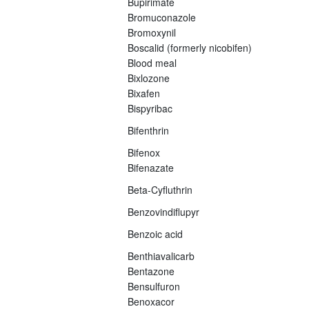
Bupirimate
Bromuconazole
Bromoxynil
Boscalid (formerly nicobifen)
Blood meal
Bixlozone
Bixafen
Bispyribac
Bifenthrin
Bifenox
Bifenazate
Beta-Cyfluthrin
Benzovindiflupyr
Benzoic acid
Benthiavalicarb
Bentazone
Bensulfuron
Benoxacor