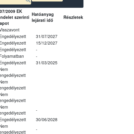
07/2009 EK
Hatóanyag
ndelet szerinti
Részletek
lejárati idő
lapot
Visszavont
Engedélyezett
31/07/2027
Engedélyezett
15/12/2027
Engedélyezett
-
Folyamatban
-
Engedélyezett
31/03/2025
Nem
engedélyezett
Nem
engedélyezett
Nem
engedélyezett
Nem
-
engedélyezett
Engedélyezett
30/06/2028
Nem
-
engedélyezett