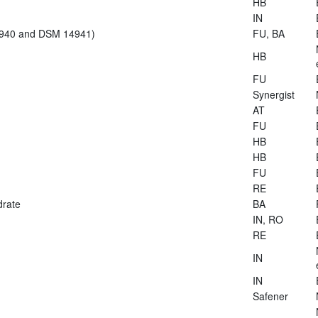
HB
IN
14940 and DSM 14941)
FU, BA
HB
FU
Synergist
AT
FU
HB
HB
FU
RE
drate
BA
IN, RO
RE
IN
IN
Safener