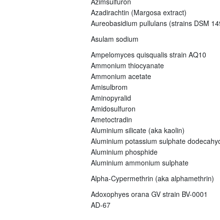
Azimsulfuron
Azadirachtin (Margosa extract)
Aureobasidium pullulans (strains DSM 
Asulam sodium
Ampelomyces quisqualis strain AQ10
Ammonium thiocyanate
Ammonium acetate
Amisulbrom
Aminopyralid
Amidosulfuron
Ametoctradin
Aluminium silicate (aka kaolin)
Aluminium potassium sulphate dodecahy
Aluminium phosphide
Aluminium ammonium sulphate
Alpha-Cypermethrin (aka alphamethrin)
Adoxophyes orana GV strain BV-0001
AD-67