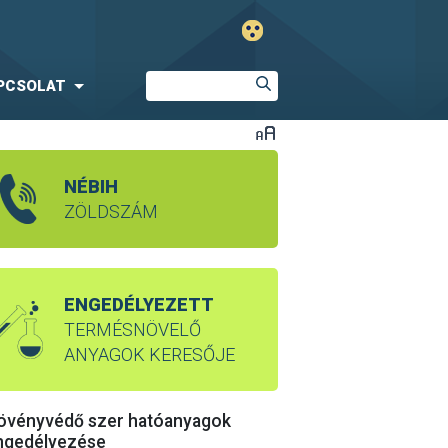
PCSOLAT
NÉBIH
ZÖLDSZÁM
ENGEDÉLYEZETT
TERMÉSNÖVELŐ
ANYAGOK KERESŐJE
övényvédő szer hatóanyagok
ngedélyezése