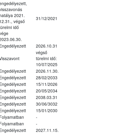
engedélyezett,
visszavonás
hatálya 2021.
31/12/2021
12.31., végső
türelmi idő
vége
2023.06.30.
Engedélyezett
2026.10.31
végső
Visszavont
türelmi idő:
10/07/2025
Engedélyezett
2026.11.30.
Engedélyezett
28/02/2033
Engedélyezett
15/11/2026
Engedélyezett
20/05/2034
Engedélyezett
2038.03.31
Engedélyezett
30/06/3032
Engedélyezett
15/01/2030
Folyamatban
-
Folyamatban
-
Engedélyezett
2027.11.15.