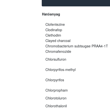
Hatóanyag
Clofentezine
Clodinafop
Clethodim
Clayed charcoal
Chromobacterium subtsugae PRAA4-1T
Chromafenozide
Chlorsulfuron
Chlorpyrifos-methyl
Chlorpyrifos
Chlorpropham
Chlorotoluron
Chlorothalonil