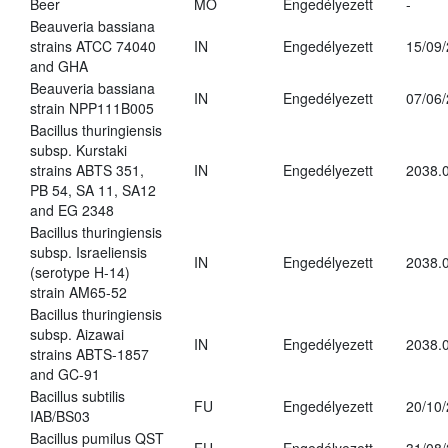
Beer
MO
Engedélyezett
-
Beauveria bassiana
strains ATCC 74040
IN
Engedélyezett
15/09
and GHA
Beauveria bassiana
IN
Engedélyezett
07/06
strain NPP111B005
Bacillus thuringiensis
subsp. Kurstaki
strains ABTS 351,
IN
Engedélyezett
2038.
PB 54, SA 11, SA12
and EG 2348
Bacillus thuringiensis
subsp. Israeliensis
IN
Engedélyezett
2038.
(serotype H-14)
strain AM65-52
Bacillus thuringiensis
subsp. Aizawai
IN
Engedélyezett
2038.
strains ABTS-1857
and GC-91
Bacillus subtilis
FU
Engedélyezett
20/10
IAB/BS03
Bacillus pumilus QST