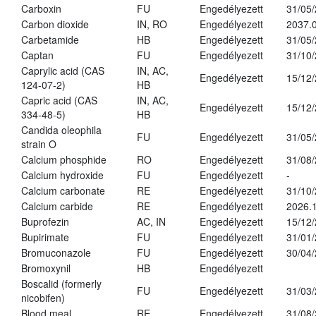
Carboxin
FU
Engedélyezett
31/05
Carbon dioxide
IN, RO
Engedélyezett
2037.
Carbetamide
HB
Engedélyezett
31/05
Captan
FU
Engedélyezett
31/10
Caprylic acid (CAS
IN, AC,
Engedélyezett
15/12
124-07-2)
HB
Capric acid (CAS
IN, AC,
Engedélyezett
15/12
334-48-5)
HB
Candida oleophila
FU
Engedélyezett
31/05
strain O
Calcium phosphide
RO
Engedélyezett
31/08
Calcium hydroxide
FU
Engedélyezett
-
Calcium carbonate
RE
Engedélyezett
31/10
Calcium carbide
RE
Engedélyezett
2026.1
Buprofezin
AC, IN
Engedélyezett
15/12
Bupirimate
FU
Engedélyezett
31/01
Bromuconazole
FU
Engedélyezett
30/04
Bromoxynil
HB
Engedélyezett
Boscalid (formerly
FU
Engedélyezett
31/03
nicobifen)
Blood meal
RE
Engedélyezett
31/08