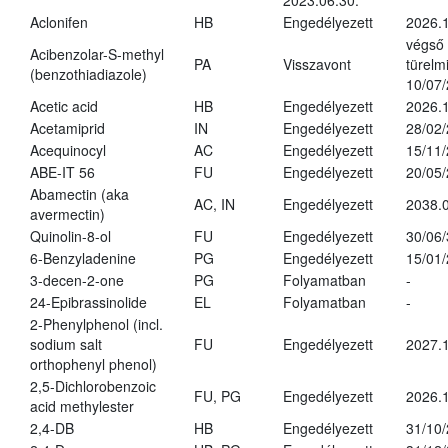
2023.06.30.
Aclonifen
HB
Engedélyezett
2026.
végső
Acibenzolar-S-methyl
PA
Visszavont
türelmi
(benzothiadiazole)
10/07
Acetic acid
HB
Engedélyezett
2026.1
Acetamiprid
IN
Engedélyezett
28/02
Acequinocyl
AC
Engedélyezett
15/11
ABE-IT 56
FU
Engedélyezett
20/05
Abamectin (aka
AC, IN
Engedélyezett
2038.
avermectin)
Quinolin-8-ol
FU
Engedélyezett
30/06
6-Benzyladenine
PG
Engedélyezett
15/01
3-decen-2-one
PG
Folyamatban
-
24-Epibrassinolide
EL
Folyamatban
-
2-Phenylphenol (incl.
sodium salt
FU
Engedélyezett
2027.1
orthophenyl phenol)
2,5-Dichlorobenzoic
FU, PG
Engedélyezett
2026.
acid methylester
2,4-DB
HB
Engedélyezett
31/10