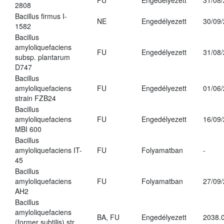
FU
Engedélyezett
31/08
2808
Bacillus firmus I-
NE
Engedélyezett
30/09
1582
Bacillus
amyloliquefaciens
FU
Engedélyezett
31/08
subsp. plantarum
D747
Bacillus
amyloliquefaciens
FU
Engedélyezett
01/06
strain FZB24
Bacillus
amyloliquefaciens
FU
Engedélyezett
16/09
MBI 600
Bacillus
amyloliquefaciens IT-
FU
Folyamatban
-
45
Bacillus
amyloliquefaciens
FU
Folyamatban
27/09
AH2
Bacillus
amyloliquefaciens
BA, FU
Engedélyezett
2038.
(former subtilis) str.