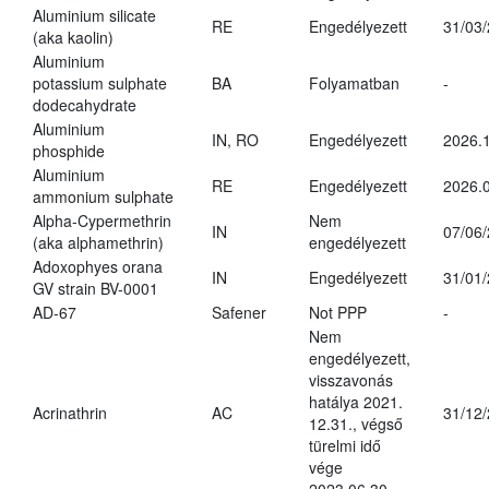
Aluminium silicate
RE
Engedélyezett
31/03
(aka kaolin)
Aluminium
potassium sulphate
BA
Folyamatban
-
dodecahydrate
Aluminium
IN, RO
Engedélyezett
2026.1
phosphide
Aluminium
RE
Engedélyezett
2026.0
ammonium sulphate
Alpha-Cypermethrin
Nem
IN
07/06
(aka alphamethrin)
engedélyezett
Adoxophyes orana
IN
Engedélyezett
31/01
GV strain BV-0001
AD-67
Safener
Not PPP
-
Nem
engedélyezett,
visszavonás
hatálya 2021.
Acrinathrin
AC
31/12
12.31., végső
türelmi idő
vége