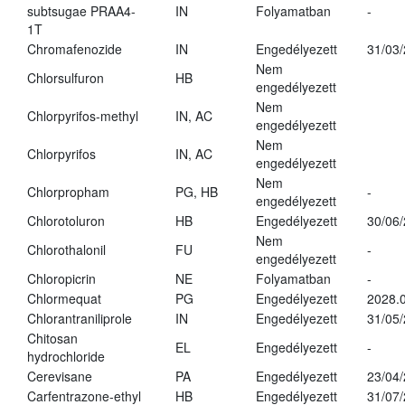
subtsugae PRAA4-
IN
Folyamatban
-
1T
Chromafenozide
IN
Engedélyezett
31/03
Nem
Chlorsulfuron
HB
engedélyezett
Nem
Chlorpyrifos-methyl
IN, AC
engedélyezett
Nem
Chlorpyrifos
IN, AC
engedélyezett
Nem
Chlorpropham
PG, HB
-
engedélyezett
Chlorotoluron
HB
Engedélyezett
30/06
Nem
Chlorothalonil
FU
-
engedélyezett
Chloropicrin
NE
Folyamatban
-
Chlormequat
PG
Engedélyezett
2028.0
Chlorantraniliprole
IN
Engedélyezett
31/05
Chitosan
EL
Engedélyezett
-
hydrochloride
Cerevisane
PA
Engedélyezett
23/04
Carfentrazone-ethyl
HB
Engedélyezett
31/07