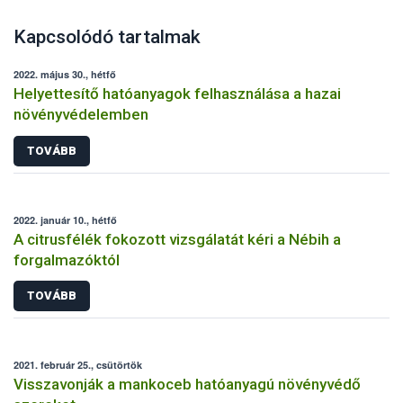
Kapcsolódó tartalmak
2022. május 30., hétfő
Helyettesítő hatóanyagok felhasználása a hazai
növényvédelemben
TOVÁBB
2022. január 10., hétfő
A citrusfélék fokozott vizsgálatát kéri a Nébih a
forgalmazóktól
TOVÁBB
2021. február 25., csütörtök
Visszavonják a mankoceb hatóanyagú növényvédő