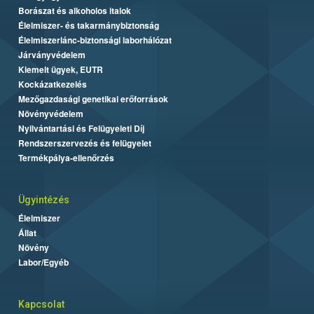
Borászat és alkoholos italok
Élelmiszer- és takarmánybiztonság
Élelmiszerlánc-biztonsági laborhálózat
Járványvédelem
Kiemelt ügyek, EUTR
Kockázatkezelés
Mezőgazdasági genetikai erőforrások
Növényvédelem
Nyilvántartási és Felügyeleti Díj
Rendszerszervezés és felügyelet
Termékpálya-ellenőrzés
Ügyintézés
Élelmiszer
Állat
Növény
Labor/Egyéb
Kapcsolat