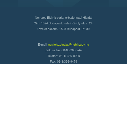
Nemzeti Élelmiszerlánc-biztonsági Hivatal
Cím: 1024 Budapest, Keleti Károly utca. 24.
Levelezési cím: 1525 Budapest. Pf. 30.
E-mail:
ugyfelszolgalat@nebih.gov.hu
Zöld szám: 06-80/263-244
Telefon: 06-1/ 336-9000
Fax: 06-1/336-9479