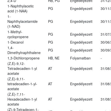
2,4-D
HB, PG
Engedélyezett
31/12
1-Naphthylacetic
PG
Engedélyezett
30/11
acid (1-NAA)
1-
Naphthylacetamide
PG
Engedélyezett
30/11
(1-NAD)
1-Methyl-
PG
Engedélyezett
31/07
cyclopropene
1-Decanol
PG
Engedélyezett
30/06
1,4-
PG
Engedélyezett
30/09
Dimethylnaphthalene
1,3-Dichloropropene
HB, NE
Folyamatban
-
(Z,E)-9,12-
Tetradecadien-1-yl
AT
Engedélyezett
31/08
acetate
(Z,E)-9,11-
tetradecadien-1-yl-
AT
Engedélyezett
31/08
acetate
(Z,E)-7,11-
Hexadecadien-1-yl
AT
Engedélyezett
31/08
acetate
(Z)-9-Tetradecen-1-