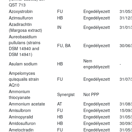
QST 713
Azoxystrobin
FU
Engedélyezett
31/05
Azimsulfuron
HB
Engedélyezett
31/12
Azadirachtin
IN
Engedélyezett
31/01
(Margosa extract)
Aureobasidium
pullulans (strains
FU, BA
Engedélyezett
30/06
DSM 14940 and
DSM 14941)
Nem
Asulam sodium
HB
-
engedélyezett
Ampelomyces
quisqualis strain
FU
Engedélyezett
31/07
AQ10
Ammonium
Synergist
Not PPP
thiocyanate
Ammonium acetate
AT
Engedélyezett
31/08
Amisulbrom
FU
Engedélyezett
15/09
Aminopyralid
HB
Engedélyezett
31/05
Amidosulfuron
HB
Engedélyezett
30/09
Ametoctradin
FU
Engedélyezett
31/05