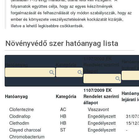
folyamatok együttes célja, hogy az egyes készítmények
forgalmazását és felhasználását oly módon szabályozzák, hogy az
ember és környezete veszélyeztetésének kockázatát kizárják,
illetve a lehető legkisebbre csökkentsék.
Növényvédő szer hatóanyag lista
1107/2009 EK
Hatóan
Hatóanyag
Kategória
Rendelet szerinti
lejárati 
állapot
1107/2009 EK
Hatóan
Hatóanyag
Kategória
Rendelet szerinti
lejárati 
állapot
Clofentezine
AC
Visszavont
Clodinafop
HB
Engedélyezett
31/07
Clethodim
HB
Engedélyezett
15/12
Clayed charcoal
ST
Engedélyezett
-
Chromobacterium