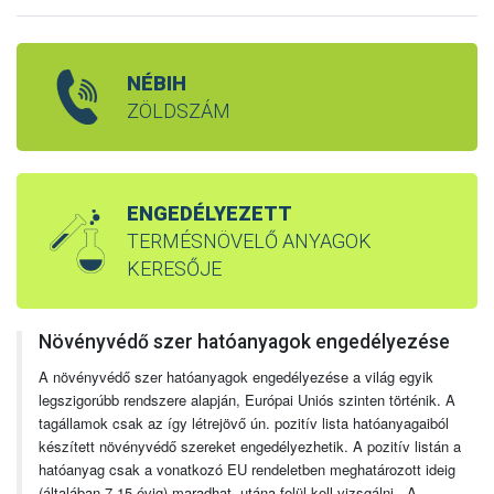
NÉBIH
ZÖLDSZÁM
ENGEDÉLYEZETT
TERMÉSNÖVELŐ ANYAGOK
KERESŐJE
Növényvédő szer hatóanyagok engedélyezése
A növényvédő szer hatóanyagok engedélyezése a világ egyik
legszigorúbb rendszere alapján, Európai Uniós szinten történik. A
tagállamok csak az így létrejövő ún. pozitív lista hatóanyagaiból
készített növényvédő szereket engedélyezhetik. A pozitív listán a
hatóanyag csak a vonatkozó EU rendeletben meghatározott ideig
(általában 7-15 évig) maradhat, utána felül kell vizsgálni. A