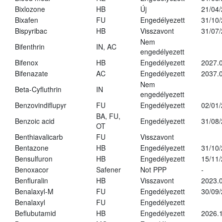
Bixlozone
HB
Új
21/04
Bixafen
FU
Engedélyezett
31/10
Bispyribac
HB
Visszavont
31/07
Nem
Bifenthrin
IN, AC
engedélyezett
Bifenox
HB
Engedélyezett
2027.0
Bifenazate
AC
Engedélyezett
2037.
Nem
Beta-Cyfluthrin
IN
engedélyezett
Benzovindiflupyr
FU
Engedélyezett
02/01
BA, FU,
Benzoic acid
Engedélyezett
31/08
OT
Benthiavalicarb
FU
Visszavont
Bentazone
HB
Engedélyezett
31/10
Bensulfuron
HB
Engedélyezett
15/11
Benoxacor
Safener
Not PPP
-
Benfluralin
HB
Visszavont
2023.
Benalaxyl-M
FU
Engedélyezett
30/09
Benalaxyl
FU
Engedélyezett
Beflubutamid
HB
Engedélyezett
2026.