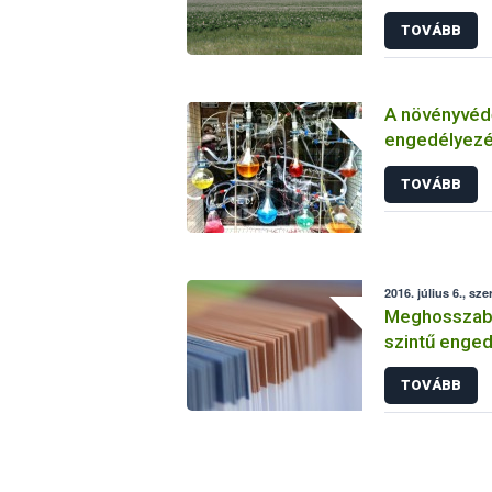
TOVÁBB
A növényvéd
engedélyezé
vizsgálatáról
TOVÁBB
2016. július 6., sze
Meghosszabbí
szintű enged
TOVÁBB