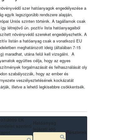
növényvédő szer hatóanyagok engedélyezése a
lág egyik legszigorúbb rendszere alapján,
rópai Uniós szinten történik. A tagállamok csak
 így létrejövő ún. pozitív lista hatóanyagaiból
szített növényvédő szereket engedélyezhetik. A
zitív listán a hatóanyag csak a vonatkozó EU
ndeletben meghatározott ideig (általában 7-15
ig) maradhat, utána felül kell vizsgálni. A
lyamatok együttes célja, hogy az egyes
szítmények forgalmazását és felhasználását oly
don szabályozzák, hogy az ember és
rnyezete veszélyeztetésének kockázatát
zárják, illetve a lehető legkisebbre csökkentsék.
107/2009 EK
Hatóanyag
ndelet szerinti
lejárati idő
lapot
Részletek