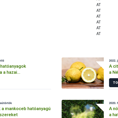
AT
AT
AT
AT
AT
AT
tfő
2022. 
 hatóanyagok
A ci
a a hazai
a Né
lemben
TO
csütörtök
2020. 
k a mankoceb hatóanyagú
A nö
szereket
a ha