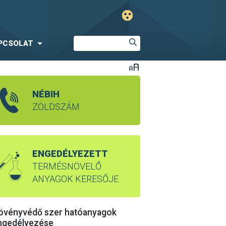
PCSOLAT
NÉBIH
ZÖLDSZÁM
ENGEDÉLYEZETT
TERMÉSNÖVELŐ
ANYAGOK KERESŐJE
övényvédő szer hatóanyagok
ngedélyezése