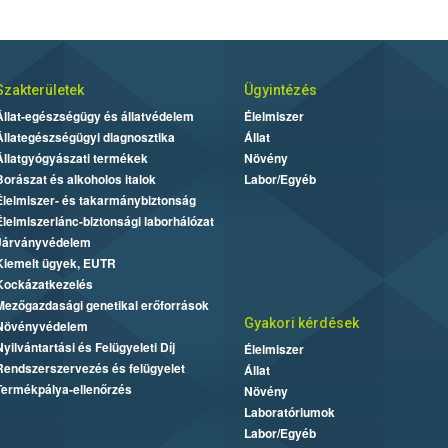
Szakterületek
Ügyintézés
Állat-egészségügy és állatvédelem
Élelmiszer
Állategészségügyi diagnosztika
Állat
Állatgyógyászati termékek
Növény
Borászat és alkoholos italok
Labor/Egyéb
Élelmiszer- és takarmánybiztonság
Élelmiszerlánc-biztonsági laborhálózat
Járványvédelem
Kiemelt ügyek, EUTR
Kockázatkezelés
Mezőgazdasági genetikai erőforrások
Gyakori kérdések
Növényvédelem
Nyilvántartási és Felügyeleti Díj
Élelmiszer
Rendszerszervezés és felügyelet
Állat
Termékpálya-ellenőrzés
Növény
Laboratóriumok
Labor/Egyéb