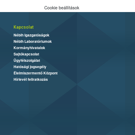
Cookie beállítások
Kapcsolat
Nébih Igazgatóságok
Nébih Laboratóriumok
Kormányhivatalok
Sajtókapcsolat
Ügyfélszolgálat
Hatósági jogsegély
Élelmiszermentő Központ
Hírlevél feliratkozás