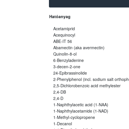
Hatóanyag
Acetamiprid
Acequinocyl
ABE-IT 56
Abamectin (aka avermectin)
Quinolin-8-ol
6-Benzyladenine
3-decen-2-one
24-Epibrassinolide
2-Phenylphenol (incl. sodium salt orthoph
2,5-Dichlorobenzoic acid methylester
2,4-DB
2,4-D
1-Naphthylacetic acid (1-NAA)
1-Naphthylacetamide (1-NAD)
1-Methyl-cyclopropene
1-Decanol