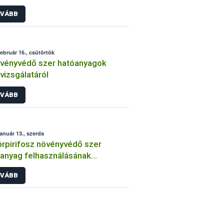
int
VÁBB
február 16., csütörtök
vényvédő szer hatóanyagok
lvizsgálatáról
VÁBB
január 13., szerda
órpirifosz növényvédő szer
anyag felhasználásának
átozása
VÁBB