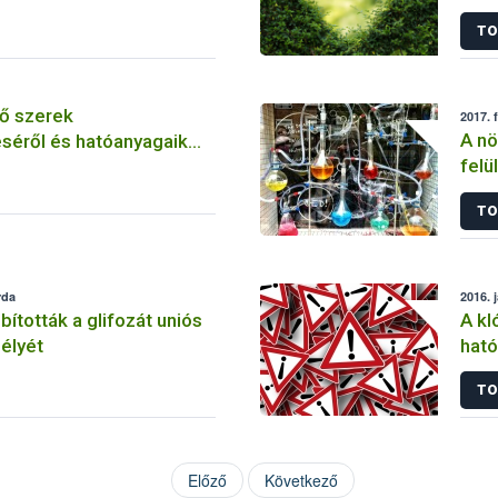
szer
TO
ő szerek
2017. 
A nö
séről és hatóanyagaik
felü
TO
rda
2016. 
tották a glifozát uniós
A kl
élyét
ható
korl
TO
Előző
Következő