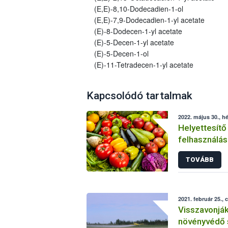
(E,E)-8,10-Dodecadien-1-ol
(E,E)-7,9-Dodecadien-1-yl acetate
(E)-8-Dodecen-1-yl acetate
(E)-5-Decen-1-yl acetate
(E)-5-Decen-1-ol
(E)-11-Tetradecen-1-yl acetate
Kapcsolódó tartalmak
2022. május 30., hé
Helyettesítő
felhasználás
növényvéde
TOVÁBB
2021. február 25., 
Visszavonjá
növényvédő 