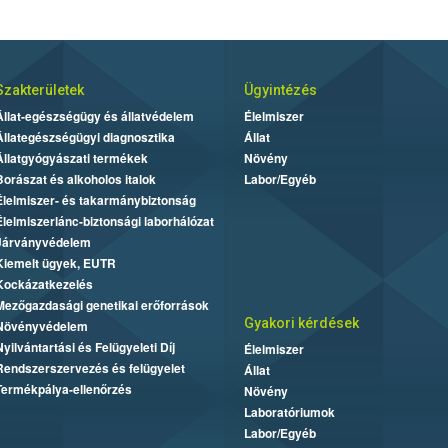
Szakterületek
Ügyintézés
Állat-egészségügy és állatvédelem
Élelmiszer
Állategészségügyi diagnosztika
Állat
Állatgyógyászati termékek
Növény
Borászat és alkoholos italok
Labor/Egyéb
Élelmiszer- és takarmánybiztonság
Élelmiszerlánc-biztonsági laborhálózat
Járványvédelem
Kiemelt ügyek, EUTR
Kockázatkezelés
Mezőgazdasági genetikai erőforrások
Gyakori kérdések
Növényvédelem
Nyilvántartási és Felügyeleti Díj
Élelmiszer
Rendszerszervezés és felügyelet
Állat
Termékpálya-ellenőrzés
Növény
Laboratóriumok
Labor/Egyéb