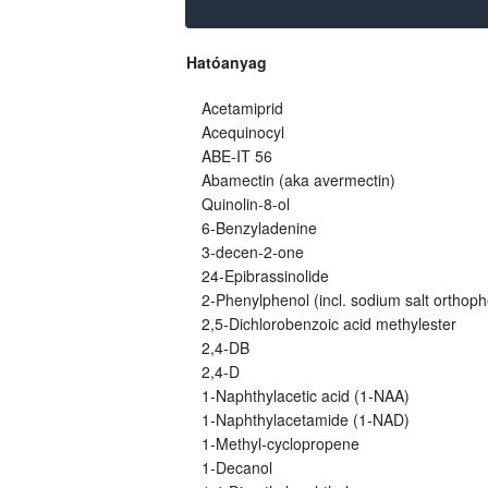
Hatóanyag
Acetamiprid
Acequinocyl
ABE-IT 56
Abamectin (aka avermectin)
Quinolin-8-ol
6-Benzyladenine
3-decen-2-one
24-Epibrassinolide
2-Phenylphenol (incl. sodium salt orthoph
2,5-Dichlorobenzoic acid methylester
2,4-DB
2,4-D
1-Naphthylacetic acid (1-NAA)
1-Naphthylacetamide (1-NAD)
1-Methyl-cyclopropene
1-Decanol