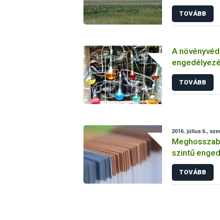
TOVÁBB
A növényvéd
engedélyezé
vizsgálatáról
TOVÁBB
2016. július 6., sze
Meghosszabbí
szintű enged
TOVÁBB