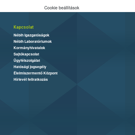
Cookie beállítások
Kapcsolat
Nébih Igazgatóságok
Nébih Laboratóriumok
Kormányhivatalok
Sajtókapcsolat
Ügyfélszolgálat
Hatósági jogsegély
Élelmiszermentő Központ
Hírlevél feliratkozás