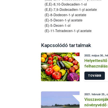
(E,E)-8,10-Dodecadien-1-ol
(E,E)-7,9-Dodecadien-1-yl acetate
(E)-8-Dodecen-1-yl acetate
(E)-5-Decen-1-yl acetate
(E)-5-Decen-1-ol
(E)-11-Tetradecen-1-yl acetate
Kapcsolódó tartalmak
2022. május 30., hé
Helyettesítő
felhasználás
növényvéde
TOVÁBB
2021. február 25., 
Visszavonjá
növényvédő 