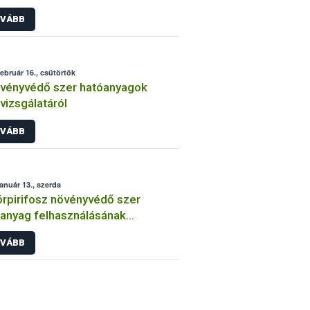
int
VÁBB
február 16., csütörtök
vényvédő szer hatóanyagok
lvizsgálatáról
VÁBB
január 13., szerda
órpirifosz növényvédő szer
anyag felhasználásának
átozása
VÁBB