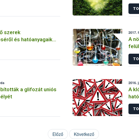
szer
TO
ő szerek
2017. 
A nö
séről és hatóanyagaik
felü
TO
rda
2016. 
tották a glifozát uniós
A kl
élyét
ható
korl
TO
Előző
Következő