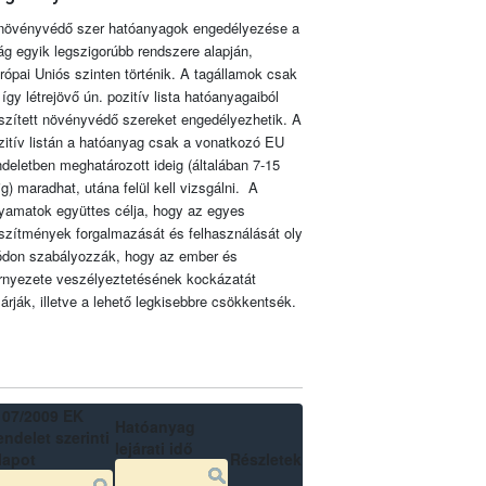
növényvédő szer hatóanyagok engedélyezése a
lág egyik legszigorúbb rendszere alapján,
rópai Uniós szinten történik. A tagállamok csak
 így létrejövő ún. pozitív lista hatóanyagaiból
szített növényvédő szereket engedélyezhetik. A
zitív listán a hatóanyag csak a vonatkozó EU
ndeletben meghatározott ideig (általában 7-15
ig) maradhat, utána felül kell vizsgálni. A
lyamatok együttes célja, hogy az egyes
szítmények forgalmazását és felhasználását oly
don szabályozzák, hogy az ember és
rnyezete veszélyeztetésének kockázatát
zárják, illetve a lehető legkisebbre csökkentsék.
107/2009 EK
Hatóanyag
ndelet szerinti
lejárati idő
lapot
Részletek