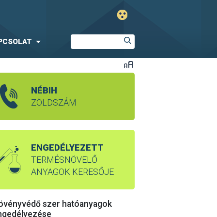
PCSOLAT
NÉBIH
ZÖLDSZÁM
ENGEDÉLYEZETT
TERMÉSNÖVELŐ
ANYAGOK KERESŐJE
övényvédő szer hatóanyagok
ngedélyezése