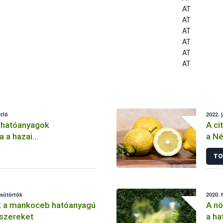
AT
AT
AT
AT
AT
AT
tfő
2022. 
 hatóanyagok
A ci
a a hazai
a Né
lemben
TO
csütörtök
2020. 
k a mankoceb hatóanyagú
A nö
szereket
a ha