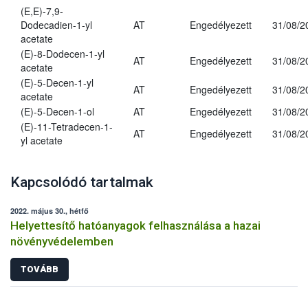
(E,E)-7,9-
Dodecadien-1-yl
AT
Engedélyezett
31/08/2
acetate
(E)-8-Dodecen-1-yl
AT
Engedélyezett
31/08/2
acetate
(E)-5-Decen-1-yl
AT
Engedélyezett
31/08/2
acetate
(E)-5-Decen-1-ol
AT
Engedélyezett
31/08/2
(E)-11-Tetradecen-1-
AT
Engedélyezett
31/08/2
yl acetate
Kapcsolódó tartalmak
2022. május 30., hétfő
Helyettesítő hatóanyagok felhasználása a hazai
növényvédelemben
TOVÁBB