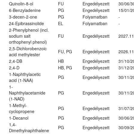
Quinolin-8-ol
FU
Engedélyezett
30/06/3
6-Benzyladenine
PG
Engedélyezett
15/01/2
3-decen-2-one
PG
Folyamatban
-
24-Epibrassinolide
EL
Folyamatban
-
2-Phenylphenol (incl.
sodium salt
FU
Engedélyezett
2027.11
orthophenyl phenol)
2,5-Dichlorobenzoic
FU, PG
Engedélyezett
2026.11
acid methylester
2,4-DB
HB
Engedélyezett
31/10/2
2,4-D
HB, PG
Engedélyezett
31/12/2
1-Naphthylacetic
PG
Engedélyezett
30/11/2
acid (1-NAA)
1-
Naphthylacetamide
PG
Engedélyezett
30/11/2
(1-NAD)
1-Methyl-
PG
Engedélyezett
31/07/2
cyclopropene
1-Decanol
PG
Engedélyezett
30/06/2
1,4-
PG
Engedélyezett
30/09/2
Dimethylnaphthalene