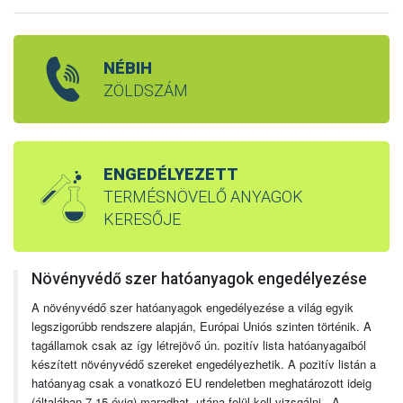
NÉBIH
ZÖLDSZÁM
ENGEDÉLYEZETT
TERMÉSNÖVELŐ ANYAGOK
KERESŐJE
Növényvédő szer hatóanyagok engedélyezése
A növényvédő szer hatóanyagok engedélyezése a világ egyik
legszigorúbb rendszere alapján, Európai Uniós szinten történik. A
tagállamok csak az így létrejövő ún. pozitív lista hatóanyagaiból
készített növényvédő szereket engedélyezhetik. A pozitív listán a
hatóanyag csak a vonatkozó EU rendeletben meghatározott ideig
(általában 7-15 évig) maradhat, utána felül kell vizsgálni. A