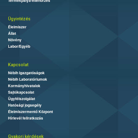
Termékpálya-ellenőrzés
Ügyintézés
Élelmiszer
Állat
Növény
Labor/Egyéb
Kapcsolat
Nébih Igazgatóságok
Nébih Laboratóriumok
Kormányhivatalok
Sajtókapcsolat
Ügyfélszolgálat
Hatósági jogsegély
Élelmiszermentő Központ
Hírlevél feliratkozás
Gyakori kérdések