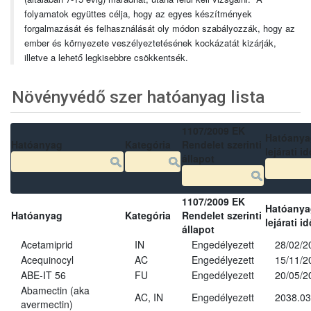
folyamatok együttes célja, hogy az egyes készítmények
forgalmazását és felhasználását oly módon szabályozzák, hogy az
ember és környezete veszélyeztetésének kockázatát kizárják,
illetve a lehető legkisebbre csökkentsék.
Növényvédő szer hatóanyag lista
1107/2009 EK
Hatóanya
Hatóanyag
Kategória
Rendelet szerinti
lejárati id
állapot
1107/2009 EK
Hatóanya
Hatóanyag
Kategória
Rendelet szerinti
lejárati id
állapot
Acetamiprid
IN
Engedélyezett
28/02/2
Acequinocyl
AC
Engedélyezett
15/11/2
ABE-IT 56
FU
Engedélyezett
20/05/2
Abamectin (aka
AC, IN
Engedélyezett
2038.03
avermectin)