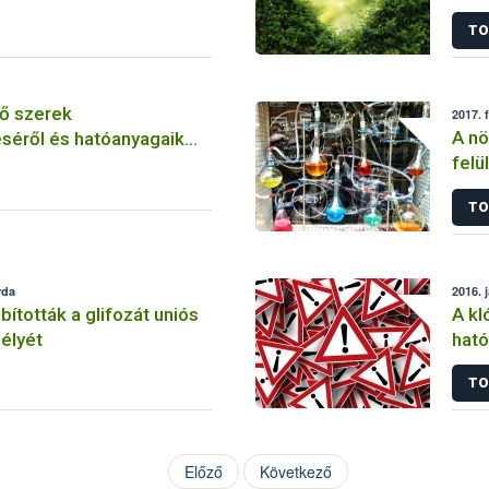
szer
TO
ő szerek
2017. 
A nö
séről és hatóanyagaik
felü
TO
rda
2016. 
tották a glifozát uniós
A kl
élyét
ható
korl
TO
Előző
Következő