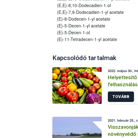
(E,E)-8,10-Dodecadien-1-ol
(E,E)-7,9-Dodecadien-1-yl acetate
(E)-8-Dodecen-1-yl acetate
(E)-5-Decen-1-yl acetate
(E)-5-Decen-1-ol
(E)-11-Tetradecen-1-yl acetate
Kapcsolódó tartalmak
2022. május 30., hé
Helyettesítő
felhasználás
növényvéde
TOVÁBB
2021. február 25., 
Visszavonjá
növényvédő 