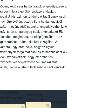
növényvédő szer hatóanyagok engedélyezése a
lág egyik legszigorúbb rendszere alapján,
rópai Uniós szinten történik. A tagállamok csak
 így létrejövő ún. pozitív lista hatóanyagaiból
szített növényvédő szereket engedélyezhetik. A
zitív listán a hatóanyag csak a vonatkozó EU
ndeletben meghatározott ideig (általában 7-15
ig) maradhat, utána felül kell vizsgálni. A
lyamatok együttes célja, hogy az egyes
szítmények forgalmazását és felhasználását oly
don szabályozzák, hogy az ember és
rnyezete veszélyeztetésének kockázatát
zárják, illetve a lehető legkisebbre csökkentsék.
107/2009 EK
Hatóanyag
ndelet szerinti
lejárati idő
lapot
Részletek