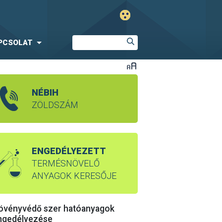
PCSOLAT
NÉBIH
ZÖLDSZÁM
ENGEDÉLYEZETT
TERMÉSNÖVELŐ
ANYAGOK KERESŐJE
övényvédő szer hatóanyagok
ngedélyezése