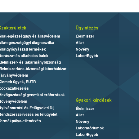
Szakterületek
Ügyintézés
Állat-egészségügy és állatvédelem
Élelmiszer
Állategészségügyi diagnosztika
Állat
Állatgyógyászati termékek
Növény
Borászat és alkoholos italok
Labor/Egyéb
Élelmiszer- és takarmánybiztonság
Élelmiszerlánc-biztonsági laborhálózat
Járványvédelem
Kiemelt ügyek, EUTR
Kockázatkezelés
Mezőgazdasági genetikai erőforrások
Gyakori kérdések
Növényvédelem
Nyilvántartási és Felügyeleti Díj
Élelmiszer
Rendszerszervezés és felügyelet
Állat
Termékpálya-ellenőrzés
Növény
Laboratóriumok
Labor/Egyéb