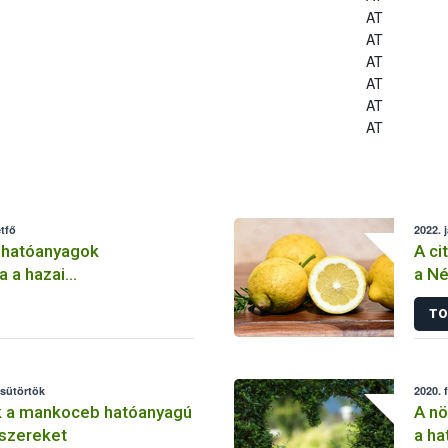
AT
AT
AT
AT
AT
AT
tfő
2022. 
 hatóanyagok
A ci
a a hazai
a Né
lemben
TO
csütörtök
2020. 
k a mankoceb hatóanyagú
A nö
szereket
a ha