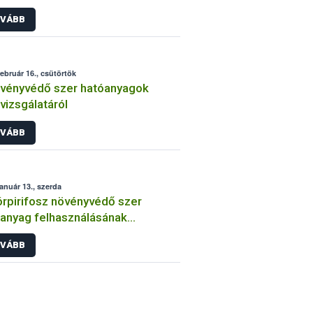
int
VÁBB
február 16., csütörtök
vényvédő szer hatóanyagok
lvizsgálatáról
VÁBB
január 13., szerda
órpirifosz növényvédő szer
anyag felhasználásának
átozása
VÁBB