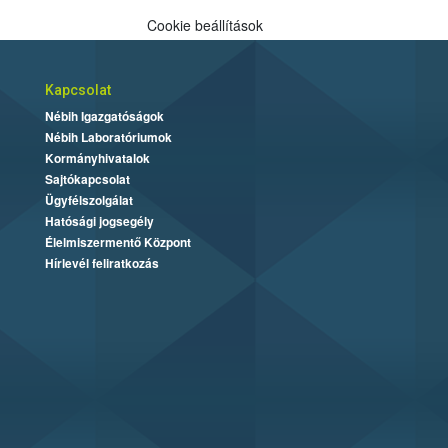
Cookie beállítások
Kapcsolat
Nébih Igazgatóságok
Nébih Laboratóriumok
Kormányhivatalok
Sajtókapcsolat
Ügyfélszolgálat
Hatósági jogsegély
Élelmiszermentő Központ
Hírlevél feliratkozás