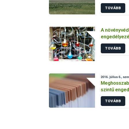
TOVÁBB
A növényvéd
engedélyezé
vizsgálatáról
TOVÁBB
2016. július 6., sze
Meghosszabbí
szintű enged
TOVÁBB