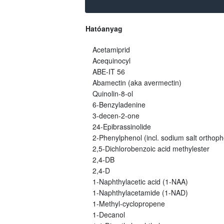
Hatóanyag
Acetamiprid
Acequinocyl
ABE-IT 56
Abamectin (aka avermectin)
Quinolin-8-ol
6-Benzyladenine
3-decen-2-one
24-Epibrassinolide
2-Phenylphenol (incl. sodium salt orthoph
2,5-Dichlorobenzoic acid methylester
2,4-DB
2,4-D
1-Naphthylacetic acid (1-NAA)
1-Naphthylacetamide (1-NAD)
1-Methyl-cyclopropene
1-Decanol