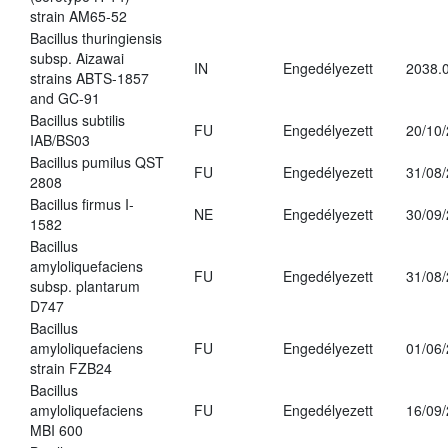
strain AM65-52
Bacillus thuringiensis
subsp. Aizawai
IN
Engedélyezett
2038.
strains ABTS-1857
and GC-91
Bacillus subtilis
FU
Engedélyezett
20/10
IAB/BS03
Bacillus pumilus QST
FU
Engedélyezett
31/08
2808
Bacillus firmus I-
NE
Engedélyezett
30/09
1582
Bacillus
amyloliquefaciens
FU
Engedélyezett
31/08
subsp. plantarum
D747
Bacillus
amyloliquefaciens
FU
Engedélyezett
01/06
strain FZB24
Bacillus
amyloliquefaciens
FU
Engedélyezett
16/09
MBI 600