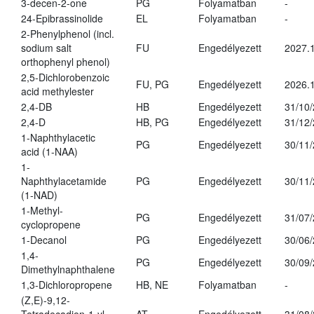
3-decen-2-one
PG
Folyamatban
-
24-Epibrassinolide
EL
Folyamatban
-
2-Phenylphenol (incl.
sodium salt
FU
Engedélyezett
2027.1
orthophenyl phenol)
2,5-Dichlorobenzoic
FU, PG
Engedélyezett
2026.
acid methylester
2,4-DB
HB
Engedélyezett
31/10
2,4-D
HB, PG
Engedélyezett
31/12
1-Naphthylacetic
PG
Engedélyezett
30/11
acid (1-NAA)
1-
Naphthylacetamide
PG
Engedélyezett
30/11
(1-NAD)
1-Methyl-
PG
Engedélyezett
31/07
cyclopropene
1-Decanol
PG
Engedélyezett
30/06
1,4-
PG
Engedélyezett
30/09
Dimethylnaphthalene
1,3-Dichloropropene
HB, NE
Folyamatban
-
(Z,E)-9,12-