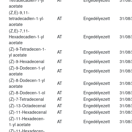
Tetradecadien-1-yl
AT
Engedélyezett
31/08
acetate
(Z,E)-9,11-
tetradecadien-1-yl-
AT
Engedélyezett
31/08
acetate
(Z,E)-7,11-
Hexadecadien-1-yl
AT
Engedélyezett
31/08
acetate
(Z)-9-Tetradecen-1-
AT
Engedélyezett
31/08
yl acetate
(Z)-9-Hexadecenal
AT
Engedélyezett
31/08
(Z)-9-Dodecen-1-yl
AT
Engedélyezett
31/08
acetate
(Z)-8-Dodecen-1-yl
AT
Engedélyezett
31/08
acetate
(Z)-8-Dodecen-1-ol
AT
Engedélyezett
31/08
(Z)-7-Tetradecenal
AT
Engedélyezett
31/08
(Z)-13-Octadecenal
AT
Engedélyezett
31/08
(Z)-11-Hexadecenal
AT
Engedélyezett
31/08
(Z)-11-Hexadecen-
AT
Engedélyezett
31/08
1-yl acetate
(Z)-11-Hexadecen-