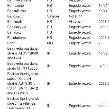
Benthiavalicarb
FU
Visszavont
Bentazone
HB
Engedélyezett
31/10
Bensulfuron
HB
Engedélyezett
15/11
Benoxacor
Safener
Not PPP
-
Benfluralin
HB
Visszavont
2023.
Benalaxyl-M
FU
Engedélyezett
30/09
Benalaxyl
FU
Engedélyezett
Beflubutamid
HB
Engedélyezett
2026.
Beer
MO
Engedélyezett
-
Beauveria bassiana
strains ATCC 74040
IN
Engedélyezett
15/09
and GHA
Beauveria bassiana
IN
Engedélyezett
07/06
strain NPP111B005
Bacillus thuringiensis
subsp. Kurstaki
strains ABTS 351,
IN
Engedélyezett
2038.
PB 54, SA 11, SA12
and EG 2348
Bacillus thuringiensis
subsp. Israeliensis
IN
Engedélyezett
2038.
(serotype H-14)