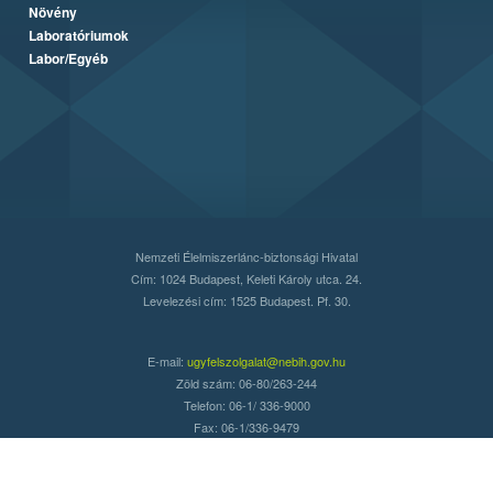
Növény
Laboratóriumok
Labor/Egyéb
Nemzeti Élelmiszerlánc-biztonsági Hivatal
Cím: 1024 Budapest, Keleti Károly utca. 24.
Levelezési cím: 1525 Budapest. Pf. 30.
E-mail:
ugyfelszolgalat@nebih.gov.hu
Zöld szám: 06-80/263-244
Telefon: 06-1/ 336-9000
Fax: 06-1/336-9479