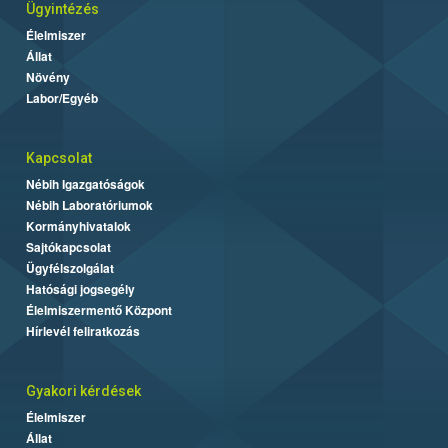
Ügyintézés
Élelmiszer
Állat
Növény
Labor/Egyéb
Kapcsolat
Nébih Igazgatóságok
Nébih Laboratóriumok
Kormányhivatalok
Sajtókapcsolat
Ügyfélszolgálat
Hatósági jogsegély
Élelmiszermentő Központ
Hírlevél feliratkozás
Gyakori kérdések
Élelmiszer
Állat