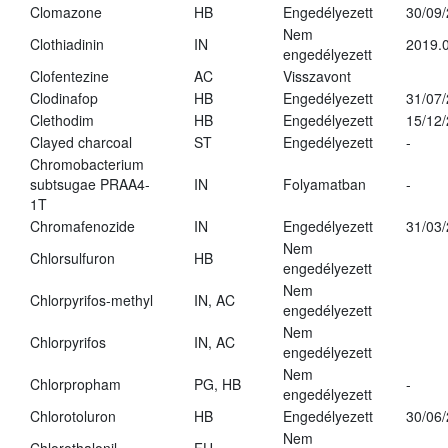
Clomazone
HB
Engedélyezett
30/09
Nem
Clothiadinin
IN
2019.0
engedélyezett
Clofentezine
AC
Visszavont
Clodinafop
HB
Engedélyezett
31/07
Clethodim
HB
Engedélyezett
15/12
Clayed charcoal
ST
Engedélyezett
-
Chromobacterium
subtsugae PRAA4-
IN
Folyamatban
-
1T
Chromafenozide
IN
Engedélyezett
31/03
Nem
Chlorsulfuron
HB
engedélyezett
Nem
Chlorpyrifos-methyl
IN, AC
engedélyezett
Nem
Chlorpyrifos
IN, AC
engedélyezett
Nem
Chlorpropham
PG, HB
-
engedélyezett
Chlorotoluron
HB
Engedélyezett
30/06
Nem