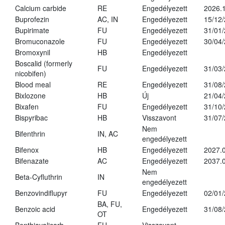
Calcium carbide
RE
Engedélyezett
2026.1
Buprofezin
AC, IN
Engedélyezett
15/12
Bupirimate
FU
Engedélyezett
31/01
Bromuconazole
FU
Engedélyezett
30/04
Bromoxynil
HB
Engedélyezett
Boscalid (formerly
FU
Engedélyezett
31/03
nicobifen)
Blood meal
RE
Engedélyezett
31/08
Bixlozone
HB
Új
21/04
Bixafen
FU
Engedélyezett
31/10
Bispyribac
HB
Visszavont
31/07
Nem
Bifenthrin
IN, AC
engedélyezett
Bifenox
HB
Engedélyezett
2027.0
Bifenazate
AC
Engedélyezett
2037.
Nem
Beta-Cyfluthrin
IN
engedélyezett
Benzovindiflupyr
FU
Engedélyezett
02/01
BA, FU,
Benzoic acid
Engedélyezett
31/08
OT