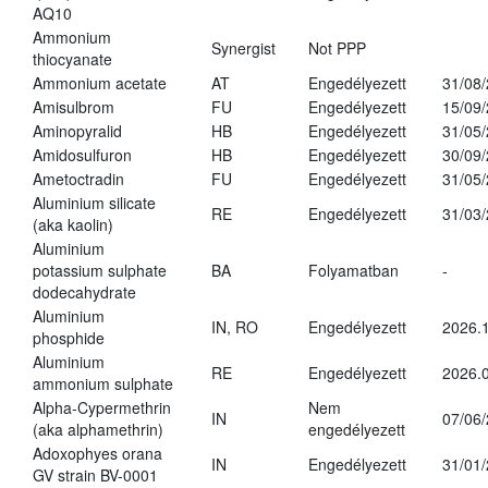
AQ10
Ammonium
Synergist
Not PPP
thiocyanate
Ammonium acetate
AT
Engedélyezett
31/08
Amisulbrom
FU
Engedélyezett
15/09
Aminopyralid
HB
Engedélyezett
31/05
Amidosulfuron
HB
Engedélyezett
30/09
Ametoctradin
FU
Engedélyezett
31/05
Aluminium silicate
RE
Engedélyezett
31/03
(aka kaolin)
Aluminium
potassium sulphate
BA
Folyamatban
-
dodecahydrate
Aluminium
IN, RO
Engedélyezett
2026.1
phosphide
Aluminium
RE
Engedélyezett
2026.0
ammonium sulphate
Alpha-Cypermethrin
Nem
IN
07/06
(aka alphamethrin)
engedélyezett
Adoxophyes orana
IN
Engedélyezett
31/01
GV strain BV-0001