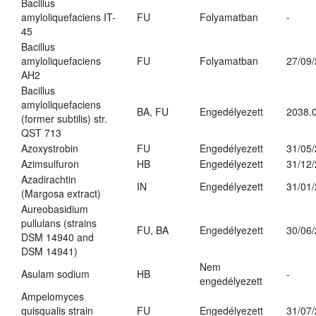
Bacillus
amyloliquefaciens IT-
FU
Folyamatban
-
45
Bacillus
amyloliquefaciens
FU
Folyamatban
27/09
AH2
Bacillus
amyloliquefaciens
BA, FU
Engedélyezett
2038.
(former subtilis) str.
QST 713
Azoxystrobin
FU
Engedélyezett
31/05
Azimsulfuron
HB
Engedélyezett
31/12
Azadirachtin
IN
Engedélyezett
31/01
(Margosa extract)
Aureobasidium
pullulans (strains
FU, BA
Engedélyezett
30/06
DSM 14940 and
DSM 14941)
Nem
Asulam sodium
HB
-
engedélyezett
Ampelomyces
quisqualis strain
FU
Engedélyezett
31/07