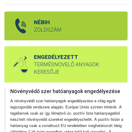
NÉBIH
ZÖLDSZÁM
ENGEDÉLYEZETT
TERMÉSNÖVELŐ ANYAGOK
KERESŐJE
Növényvédő szer hatóanyagok engedélyezése
A növényvédő szer hatóanyagok engedélyezése a világ egyik
legszigorúbb rendszere alapján, Európai Uniós szinten történik. A
tagállamok csak az így létrejövő ún. pozitív lista hatóanyagaiból
készített növényvédő szereket engedélyezhetik. A pozitív listán a
hatóanyag csak a vonatkozó EU rendeletben meghatározott ideig
(általában 7-15 évig) maradhat, utána felül kell vizsgálni. A