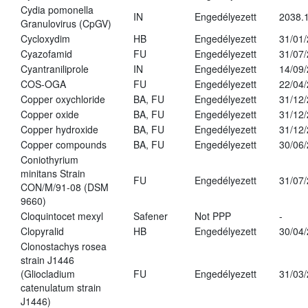
Cydia pomonella
IN
Engedélyezett
2038.
Granulovirus (CpGV)
Cycloxydim
HB
Engedélyezett
31/01
Cyazofamid
FU
Engedélyezett
31/07
Cyantraniliprole
IN
Engedélyezett
14/09
COS-OGA
FU
Engedélyezett
22/04
Copper oxychloride
BA, FU
Engedélyezett
31/12
Copper oxide
BA, FU
Engedélyezett
31/12
Copper hydroxide
BA, FU
Engedélyezett
31/12
Copper compounds
BA, FU
Engedélyezett
30/06
Coniothyrium
minitans Strain
FU
Engedélyezett
31/07
CON/M/91-08 (DSM
9660)
Cloquintocet mexyl
Safener
Not PPP
-
Clopyralid
HB
Engedélyezett
30/04
Clonostachys rosea
strain J1446
(Gliocladium
FU
Engedélyezett
31/03
catenulatum strain
J1446)