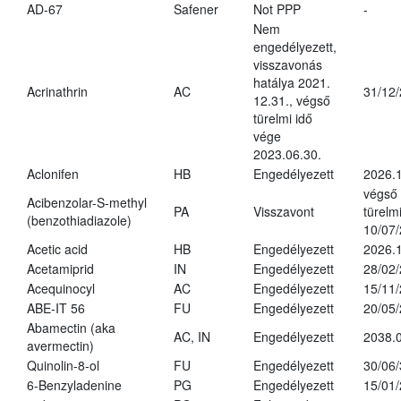
AD-67
Safener
Not PPP
-
Nem
engedélyezett,
visszavonás
hatálya 2021.
Acrinathrin
AC
31/12
12.31., végső
türelmi idő
vége
2023.06.30.
Aclonifen
HB
Engedélyezett
2026.
végső
Acibenzolar-S-methyl
PA
Visszavont
türelmi
(benzothiadiazole)
10/07
Acetic acid
HB
Engedélyezett
2026.1
Acetamiprid
IN
Engedélyezett
28/02
Acequinocyl
AC
Engedélyezett
15/11
ABE-IT 56
FU
Engedélyezett
20/05
Abamectin (aka
AC, IN
Engedélyezett
2038.
avermectin)
Quinolin-8-ol
FU
Engedélyezett
30/06
6-Benzyladenine
PG
Engedélyezett
15/01