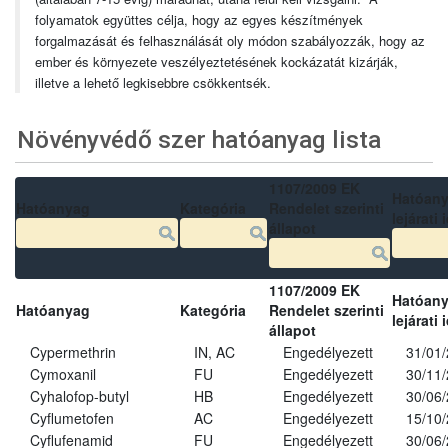
folyamatok együttes célja, hogy az egyes készítmények
forgalmazását és felhasználását oly módon szabályozzák, hogy az
ember és környezete veszélyeztetésének kockázatát kizárják,
illetve a lehető legkisebbre csökkentsék.
Növényvédő szer hatóanyag lista
1107/2009 EK
Hatóan
Hatóanyag
Kategória
Rendelet szerinti
lejárati 
állapot
1107/2009 EK
Hatóan
Hatóanyag
Kategória
Rendelet szerinti
lejárati 
állapot
Cypermethrin
IN, AC
Engedélyezett
31/01
Cymoxanil
FU
Engedélyezett
30/11
Cyhalofop-butyl
HB
Engedélyezett
30/06
Cyflumetofen
AC
Engedélyezett
15/10
Cyflufenamid
FU
Engedélyezett
30/06