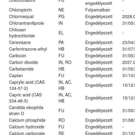
Chlorothalonil
FU
-
engedélyezett
Chloropicrin
NE
Folyamatban
-
Chlormequat
PG
Engedélyezett
2028.0
Chlorantraniliprole
IN
Engedélyezett
31/05
Chitosan
EL
Engedélyezett
-
hydrochloride
Cerevisane
PA
Engedélyezett
23/04
Carfentrazone-ethyl
HB
Engedélyezett
31/07
Carboxin
FU
Engedélyezett
31/05
Carbon dioxide
IN, RO
Engedélyezett
2037.
Carbetamide
HB
Engedélyezett
31/05
Captan
FU
Engedélyezett
31/10
Caprylic acid (CAS
IN, AC,
Engedélyezett
15/12
124-07-2)
HB
Capric acid (CAS
IN, AC,
Engedélyezett
15/12
334-48-5)
HB
Candida oleophila
FU
Engedélyezett
31/05
strain O
Calcium phosphide
RO
Engedélyezett
31/08
Calcium hydroxide
FU
Engedélyezett
-
Calcium carbonate
RE
Engedélyezett
31/10