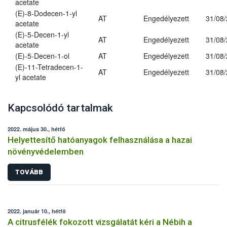
acetate
(E)-8-Dodecen-1-yl
AT
Engedélyezett
31/08
acetate
(E)-5-Decen-1-yl
AT
Engedélyezett
31/08
acetate
(E)-5-Decen-1-ol
AT
Engedélyezett
31/08
(E)-11-Tetradecen-1-
AT
Engedélyezett
31/08
yl acetate
Kapcsolódó tartalmak
2022. május 30., hétfő
Helyettesítő hatóanyagok felhasználása a hazai
növényvédelemben
TOVÁBB
2022. január 10., hétfő
A citrusfélék fokozott vizsgálatát kéri a Nébih a