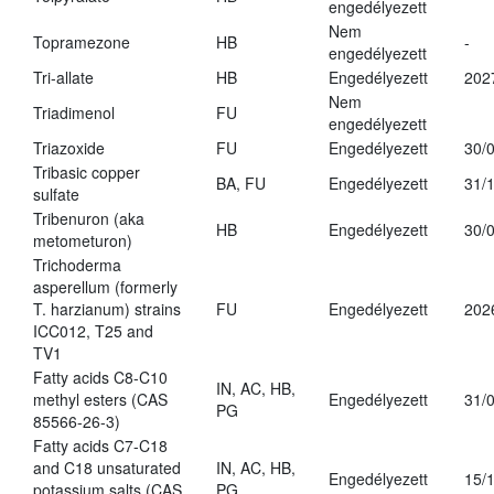
engedélyezett
Nem
Topramezone
HB
-
engedélyezett
Tri-allate
HB
Engedélyezett
202
Nem
Triadimenol
FU
engedélyezett
Triazoxide
FU
Engedélyezett
30/
Tribasic copper
BA, FU
Engedélyezett
31/
sulfate
Tribenuron (aka
HB
Engedélyezett
30/
metometuron)
Trichoderma
asperellum (formerly
T. harzianum) strains
FU
Engedélyezett
202
ICC012, T25 and
TV1
Fatty acids C8-C10
IN, AC, HB,
methyl esters (CAS
Engedélyezett
31/
PG
85566-26-3)
Fatty acids C7-C18
and C18 unsaturated
IN, AC, HB,
Engedélyezett
15/
potassium salts (CAS
PG