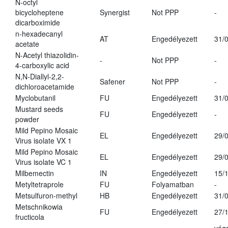
N-octyl
bicycloheptene
Synergist
Not PPP
-
dicarboximide
n-hexadecanyl
AT
Engedélyezett
31/
acetate
N-Acetyl thiazolidin-
-
Not PPP
-
4-carboxylic acid
N,N-Diallyl-2,2-
Safener
Not PPP
-
dichloroacetamide
Myclobutanil
FU
Engedélyezett
31/
Mustard seeds
FU
Engedélyezett
-
powder
Mild Pepino Mosaic
EL
Engedélyezett
29/
Virus isolate VX 1
Mild Pepino Mosaic
EL
Engedélyezett
29/
Virus isolate VC 1
Milbemectin
IN
Engedélyezett
15/
Metyltetraprole
FU
Folyamatban
-
Metsulfuron-methyl
HB
Engedélyezett
31/
Metschnikowia
FU
Engedélyezett
27/
fructicola