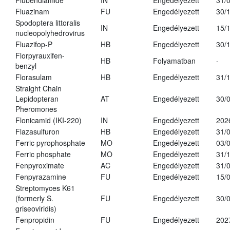
Flubendiamide
IN
Engedélyezett
31/
Fluazinam
FU
Engedélyezett
30/
Spodoptera littoralis
IN
Engedélyezett
15/
nucleopolyhedrovirus
Fluazifop-P
HB
Engedélyezett
30/
Florpyrauxifen-
HB
Folyamatban
-
benzyl
Florasulam
HB
Engedélyezett
31/
Straight Chain
Lepidopteran
AT
Engedélyezett
30/
Pheromones
Flonicamid (IKI-220)
IN
Engedélyezett
202
Flazasulfuron
HB
Engedélyezett
31/
Ferric pyrophosphate
MO
Engedélyezett
03/
Ferric phosphate
MO
Engedélyezett
31/
Fenpyroximate
AC
Engedélyezett
31/
Fenpyrazamine
FU
Engedélyezett
15/
Streptomyces K61
(formerly S.
FU
Engedélyezett
30/
griseoviridis)
Fenpropidin
FU
Engedélyezett
202