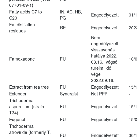
67701-09-1)
Fatty acids C7 to
IN, AC, HB,
Engedélyezett
01/
C20
PG
Fat distilation
RE
Engedélyezett
202
residues
Nem
engedélyezett,
visszavonás
hatálya 2022.
Famoxadone
FU
16/
03.16., végső
türelmi idő
vége
2022.09.16.
Extract from tea tree
FU
Engedélyezett
15/
Extender
Synergist
Not PPP
-
Trichoderma
asperellum (strain
FU
Engedélyezett
15/
T34)
Eugenol
FU
Engedélyezett
15/
Trichoderma
atroviride (formerly T.
FU
Engedélyezett
30/