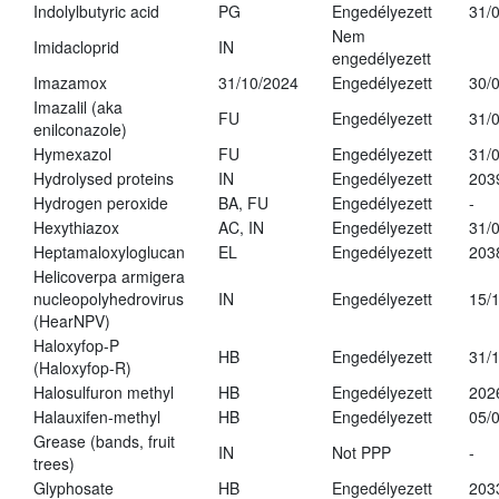
Indolylbutyric acid
PG
Engedélyezett
31/
Nem
Imidacloprid
IN
engedélyezett
Imazamox
31/10/2024
Engedélyezett
30/
Imazalil (aka
FU
Engedélyezett
31/
enilconazole)
Hymexazol
FU
Engedélyezett
31/
Hydrolysed proteins
IN
Engedélyezett
203
Hydrogen peroxide
BA, FU
Engedélyezett
-
Hexythiazox
AC, IN
Engedélyezett
31/
Heptamaloxyloglucan
EL
Engedélyezett
203
Helicoverpa armigera
nucleopolyhedrovirus
IN
Engedélyezett
15/
(HearNPV)
Haloxyfop-P
HB
Engedélyezett
31/
(Haloxyfop-R)
Halosulfuron methyl
HB
Engedélyezett
202
Halauxifen-methyl
HB
Engedélyezett
05/
Grease (bands, fruit
IN
Not PPP
-
trees)
Glyphosate
HB
Engedélyezett
203