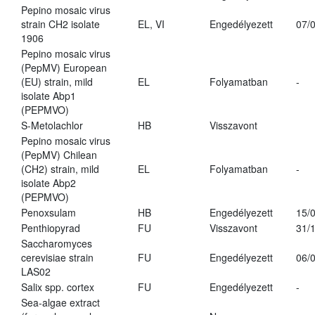
Pepino mosaic virus
strain CH2 isolate
EL, VI
Engedélyezett
07/
1906
Pepino mosaic virus
(PepMV) European
(EU) strain, mild
EL
Folyamatban
-
isolate Abp1
(PEPMVO)
S-Metolachlor
HB
Visszavont
Pepino mosaic virus
(PepMV) Chilean
(CH2) strain, mild
EL
Folyamatban
-
isolate Abp2
(PEPMVO)
Penoxsulam
HB
Engedélyezett
15/
Penthiopyrad
FU
Visszavont
31/
Saccharomyces
cerevisiae strain
FU
Engedélyezett
06/
LAS02
Salix spp. cortex
FU
Engedélyezett
-
Sea-algae extract