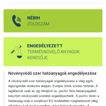
NÉBIH
ZÖLDSZÁM
ENGEDÉLYEZETT
TERMÉSNÖVELŐ ANYAGOK
KERESŐJE
Növényvédő szer hatóanyagok engedélyezése
A növényvédő szer hatóanyagok engedélyezése a világ egyik
legszigorúbb rendszere alapján, Európai Uniós szinten történik. A
tagállamok csak az így létrejövő ún. pozitív lista hatóanyagaiból
készített növényvédő szereket engedélyezhetik. A pozitív listán a
hatóanyag csak a vonatkozó EU rendeletben meghatározott ideig
(általában 7-15 évig) maradhat, utána felül kell vizsgálni. A