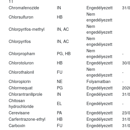
1T
Chromafenozide
IN
Engedélyezett
31/
Nem
Chlorsulfuron
HB
engedélyezett
Nem
Chlorpyrifos-methyl
IN, AC
engedélyezett
Nem
Chlorpyrifos
IN, AC
engedélyezett
Nem
Chlorpropham
PG, HB
-
engedélyezett
Chlorotoluron
HB
Engedélyezett
30/
Nem
Chlorothalonil
FU
-
engedélyezett
Chloropicrin
NE
Folyamatban
-
Chlormequat
PG
Engedélyezett
202
Chlorantraniliprole
IN
Engedélyezett
31/
Chitosan
EL
Engedélyezett
-
hydrochloride
Cerevisane
PA
Engedélyezett
23/
Carfentrazone-ethyl
HB
Engedélyezett
31/
Carboxin
FU
Engedélyezett
31/