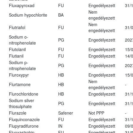
Fluxapyroxad
FU
Engedélyezett
31/
Nem
Sodium hypochlorite
BA
engedélyezett
Nem
Flutriafol
FU
31/
engedélyezett
Sodium o-
PG
Engedélyezett
202
nitrophenolate
Flutolanil
FU
Engedélyezett
15/
Flutianil
FU
Engedélyezett
14/
Sodium p-
PG
Engedélyezett
202
nitrophenolate
Fluroxypyr
HB
Engedélyezett
15/
Nem
Flurtamone
HB
-
engedélyezett
Flurochloridone
HB
Engedélyezett
31/
Sodium silver
PG
Engedélyezett
31/
thiosulphate
Flurazole
Safener
Not PPP
-
Fluquinconazole
FU
Engedélyezett
31/
Flupyradifurone
IN
Engedélyezett
09/
Fluoxastrobin
FU
Engedélyezett
31/