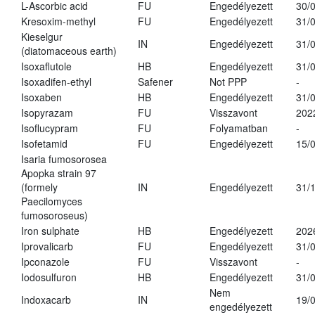
L-Ascorbic acid
FU
Engedélyezett
30/
Kresoxim-methyl
FU
Engedélyezett
31/
Kieselgur
IN
Engedélyezett
31/
(diatomaceous earth)
Isoxaflutole
HB
Engedélyezett
31/
Isoxadifen-ethyl
Safener
Not PPP
-
Isoxaben
HB
Engedélyezett
31/
Isopyrazam
FU
Visszavont
202
Isoflucypram
FU
Folyamatban
-
Isofetamid
FU
Engedélyezett
15/
Isaria fumosorosea
Apopka strain 97
(formely
IN
Engedélyezett
31/
Paecilomyces
fumosoroseus)
Iron sulphate
HB
Engedélyezett
202
Iprovalicarb
FU
Engedélyezett
31/
Ipconazole
FU
Visszavont
-
Iodosulfuron
HB
Engedélyezett
31/
Nem
Indoxacarb
IN
19/
engedélyezett