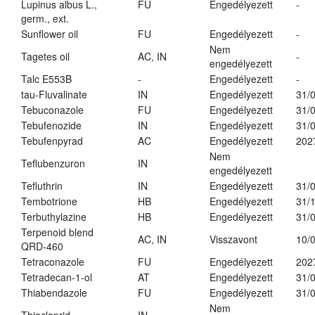
Lupinus albus L.,
FU
Engedélyezett
-
germ., ext.
Sunflower oil
FU
Engedélyezett
-
Nem
Tagetes oil
AC, IN
-
engedélyezett
Talc E553B
-
Engedélyezett
-
tau-Fluvalinate
IN
Engedélyezett
31/
Tebuconazole
FU
Engedélyezett
31/
Tebufenozide
IN
Engedélyezett
31/
Tebufenpyrad
AC
Engedélyezett
202
Nem
Teflubenzuron
IN
engedélyezett
Tefluthrin
IN
Engedélyezett
31/
Tembotrione
HB
Engedélyezett
31/
Terbuthylazine
HB
Engedélyezett
31/
Terpenoid blend
AC, IN
Visszavont
10/
QRD-460
Tetraconazole
FU
Engedélyezett
202
Tetradecan-1-ol
AT
Engedélyezett
31/
Thiabendazole
FU
Engedélyezett
31/
Nem