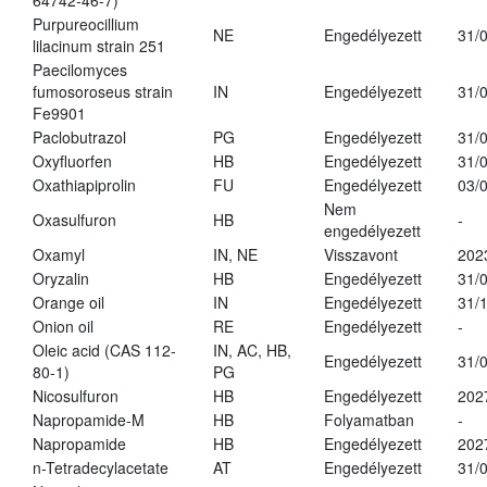
64742-46-7)
Purpureocillium
NE
Engedélyezett
31/
lilacinum strain 251
Paecilomyces
fumosoroseus strain
IN
Engedélyezett
31/
Fe9901
Paclobutrazol
PG
Engedélyezett
31/
Oxyfluorfen
HB
Engedélyezett
31/
Oxathiapiprolin
FU
Engedélyezett
03/
Nem
Oxasulfuron
HB
-
engedélyezett
Oxamyl
IN, NE
Visszavont
202
Oryzalin
HB
Engedélyezett
31/
Orange oil
IN
Engedélyezett
31/
Onion oil
RE
Engedélyezett
-
Oleic acid (CAS 112-
IN, AC, HB,
Engedélyezett
31/
80-1)
PG
Nicosulfuron
HB
Engedélyezett
202
Napropamide-M
HB
Folyamatban
-
Napropamide
HB
Engedélyezett
202
n-Tetradecylacetate
AT
Engedélyezett
31/