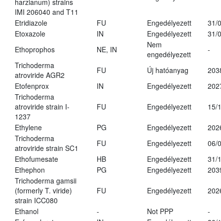
harzianum) strains
IMI 206040 and T11
Etridiazole
FU
Engedélyezett
31/
Etoxazole
IN
Engedélyezett
31/
Nem
Ethoprophos
NE, IN
-
engedélyezett
Trichoderma
FU
Új hatóanyag
203
atroviride AGR2
Etofenprox
IN
Engedélyezett
202
Trichoderma
atroviride strain I-
FU
Engedélyezett
15/
1237
Ethylene
PG
Engedélyezett
202
Trichoderma
FU
Engedélyezett
06/
atroviride strain SC1
Ethofumesate
HB
Engedélyezett
31/
Ethephon
PG
Engedélyezett
203
Trichoderma gamsii
(formerly T. viride)
FU
Engedélyezett
202
strain ICC080
Ethanol
-
Not PPP
-