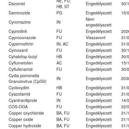
NE, FU,
Dazomet
Engedélyezett
30/
HB, ST
Daminozide
PG
Engedélyezett
15/
Nem
Cyromazine
IN
engedélyezett
Cyprodinil
FU
Engedélyezett
202
Cyproconazole
FU
Visszavont
31/
Cypermethrin
IN, AC
Engedélyezett
31/
Cymoxanil
FU
Engedélyezett
30/
Cyhalofop-butyl
HB
Engedélyezett
30/
Cyflumetofen
AC
Engedélyezett
15/
Cyflufenamid
FU
Engedélyezett
30/
Cydia pomonella
IN
Engedélyezett
203
Granulovirus (CpGV)
Cycloxydim
HB
Engedélyezett
31/
Cyazofamid
FU
Engedélyezett
31/
Cyantraniliprole
IN
Engedélyezett
14/
COS-OGA
FU
Engedélyezett
22/
Copper oxychloride
BA, FU
Engedélyezett
31/
Copper oxide
BA, FU
Engedélyezett
31/
Copper hydroxide
BA, FU
Engedélyezett
31/