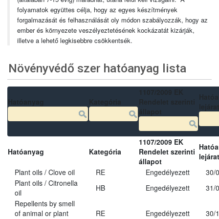
folyamatok együttes célja, hogy az egyes készítmények
forgalmazását és felhasználását oly módon szabályozzák, hogy az
ember és környezete veszélyeztetésének kockázatát kizárják,
illetve a lehető legkisebbre csökkentsék.
Növényvédő szer hatóanyag lista
1107/2009 EK
Ható
Hatóanyag
Kategória
Rendelet szerinti
lejára
állapot
1107/2009 EK
Ható
Hatóanyag
Kategória
Rendelet szerinti
lejára
állapot
Plant oils / Clove oil
RE
Engedélyezett
30/
Plant oils / Citronella
HB
Engedélyezett
31/
oil
Repellents by smell
of animal or plant
RE
Engedélyezett
30/