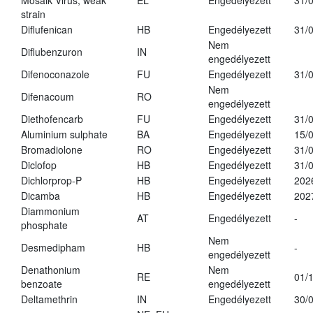
Mosaik Virus, weak
EL
Engedélyezett
31/
strain
Diflufenican
HB
Engedélyezett
31/
Nem
Diflubenzuron
IN
engedélyezett
Difenoconazole
FU
Engedélyezett
31/
Nem
Difenacoum
RO
engedélyezett
Diethofencarb
FU
Engedélyezett
31/
Aluminium sulphate
BA
Engedélyezett
15/
Bromadiolone
RO
Engedélyezett
31/
Diclofop
HB
Engedélyezett
31/
Dichlorprop-P
HB
Engedélyezett
202
Dicamba
HB
Engedélyezett
202
Diammonium
AT
Engedélyezett
-
phosphate
Nem
Desmedipham
HB
-
engedélyezett
Denathonium
Nem
RE
01/
benzoate
engedélyezett
Deltamethrin
IN
Engedélyezett
30/