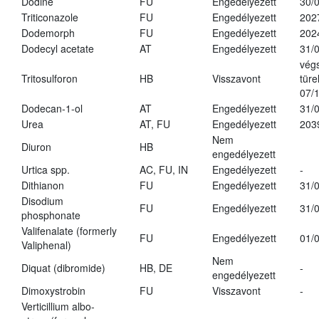
Dodine
FU
Engedélyezett
30/
Triticonazole
FU
Engedélyezett
202
Dodemorph
FU
Engedélyezett
202
Dodecyl acetate
AT
Engedélyezett
31/
vég
Tritosulforon
HB
Visszavont
türe
07/
Dodecan-1-ol
AT
Engedélyezett
31/
Urea
AT, FU
Engedélyezett
203
Nem
Diuron
HB
engedélyezett
Urtica spp.
AC, FU, IN
Engedélyezett
-
Dithianon
FU
Engedélyezett
31/
Disodium
FU
Engedélyezett
31/
phosphonate
Valifenalate (formerly
FU
Engedélyezett
01/
Valiphenal)
Nem
Diquat (dibromide)
HB, DE
-
engedélyezett
Dimoxystrobin
FU
Visszavont
-
Verticillium albo-