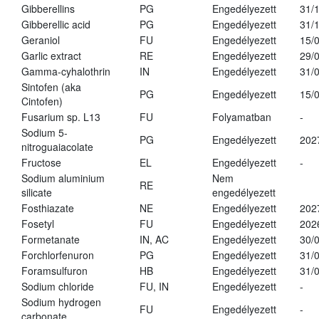
Gibberellins
PG
Engedélyezett
31/
Gibberellic acid
PG
Engedélyezett
31/
Geraniol
FU
Engedélyezett
15/
Garlic extract
RE
Engedélyezett
29/
Gamma-cyhalothrin
IN
Engedélyezett
31/
Sintofen (aka
PG
Engedélyezett
15/
Cintofen)
Fusarium sp. L13
FU
Folyamatban
-
Sodium 5-
PG
Engedélyezett
202
nitroguaiacolate
Fructose
EL
Engedélyezett
-
Sodium aluminium
Nem
RE
silicate
engedélyezett
Fosthiazate
NE
Engedélyezett
202
Fosetyl
FU
Engedélyezett
202
Formetanate
IN, AC
Engedélyezett
30/
Forchlorfenuron
PG
Engedélyezett
31/
Foramsulfuron
HB
Engedélyezett
31/
Sodium chloride
FU, IN
Engedélyezett
-
Sodium hydrogen
FU
Engedélyezett
-
carbonate