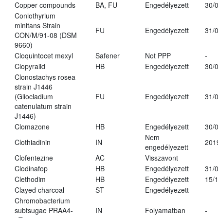
Copper compounds
BA, FU
Engedélyezett
30/
Coniothyrium
minitans Strain
FU
Engedélyezett
31/
CON/M/91-08 (DSM
9660)
Cloquintocet mexyl
Safener
Not PPP
-
Clopyralid
HB
Engedélyezett
30/
Clonostachys rosea
strain J1446
(Gliocladium
FU
Engedélyezett
31/
catenulatum strain
J1446)
Clomazone
HB
Engedélyezett
30/
Nem
Clothiadinin
IN
201
engedélyezett
Clofentezine
AC
Visszavont
Clodinafop
HB
Engedélyezett
31/
Clethodim
HB
Engedélyezett
15/
Clayed charcoal
ST
Engedélyezett
-
Chromobacterium
subtsugae PRAA4-
IN
Folyamatban
-