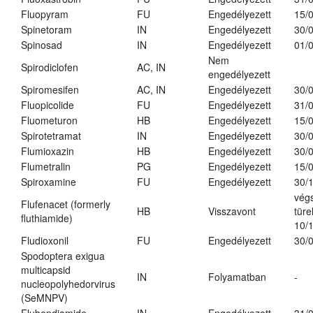
Fluopyram
FU
Engedélyezett
15/
Spinetoram
IN
Engedélyezett
30/
Spinosad
IN
Engedélyezett
01/
Nem
Spirodiclofen
AC, IN
engedélyezett
Spiromesifen
AC, IN
Engedélyezett
30/
Fluopicolide
FU
Engedélyezett
31/
Fluometuron
HB
Engedélyezett
15/
Spirotetramat
IN
Engedélyezett
30/
Flumioxazin
HB
Engedélyezett
30/
Flumetralin
PG
Engedélyezett
15/
Spiroxamine
FU
Engedélyezett
30/
vég
Flufenacet (formerly
HB
Visszavont
türe
fluthiamide)
10/
Fludioxonil
FU
Engedélyezett
30/
Spodoptera exigua
multicapsid
IN
Folyamatban
-
nucleopolyhedorvirus
(SeMNPV)