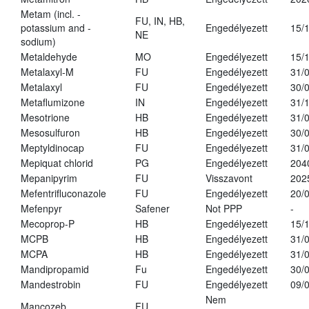
Metam (incl. -
FU, IN, HB,
potassium and -
Engedélyezett
15/
NE
sodium)
Metaldehyde
MO
Engedélyezett
15/
Metalaxyl-M
FU
Engedélyezett
31/
Metalaxyl
FU
Engedélyezett
30/
Metaflumizone
IN
Engedélyezett
31/
Mesotrione
HB
Engedélyezett
31/
Mesosulfuron
HB
Engedélyezett
30/
Meptyldinocap
FU
Engedélyezett
31/
Mepiquat chlorid
PG
Engedélyezett
204
Mepanipyrim
FU
Visszavont
202
Mefentrifluconazole
FU
Engedélyezett
20/
Mefenpyr
Safener
Not PPP
-
Mecoprop-P
HB
Engedélyezett
15/
MCPB
HB
Engedélyezett
31/
MCPA
HB
Engedélyezett
31/
Mandipropamid
Fu
Engedélyezett
30/
Mandestrobin
FU
Engedélyezett
09/
Nem
Mancozeb
FU