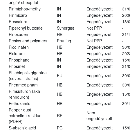
origin/ sheep fat
Pirimiphos-methyl
IN
Engedélyezett
31/
Pirimicarb
IN
Engedélyezett
202
Rescalure
IN
Engedélyezett
18/
Piperonyl butoxide
Synergist
Not PPP
-
Pinoxaden
HB
Engedélyezett
31/
Resins and polymers
Pruning
Not PPP
-
Picolinafen
HB
Engedélyezett
30/
Picloram
HB
Engedélyezett
202
Phosphane
IN
Engedélyezett
15/
Phosmet
IN
Engedélyezett
31/
Phlebiopsis gigantea
FU
Engedélyezett
30/
(several strains)
Phenmedipham
HB
Engedélyezett
30/
Rimsulfuron (aka
HB
Engedélyezett
15/
renriduron)
Pethoxamid
HB
Engedélyezett
30/
Pepper dust
Nem
extraction residue
RE
engedélyezett
(PDER)
S-abscisic acid
PG
Engedélyezett
15/