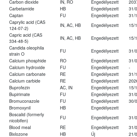
Carbon dioxide
IN, RO
Engedélyezett
203
Carbetamide
HB
Engedélyezett
31/
Captan
FU
Engedélyezett
31/
Caprylic acid (CAS
IN, AC, HB
Engedélyezett
15/
124-07-2)
Capric acid (CAS
IN, AC, HB
Engedélyezett
15/
334-48-5)
Candida oleophila
FU
Engedélyezett
31/
strain O
Calcium phosphide
RO
Engedélyezett
31/
Calcium hydroxide
FU
Engedélyezett
-
Calcium carbonate
RE
Engedélyezett
31/
Calcium carbide
RE
Engedélyezett
202
Buprofezin
AC, IN
Engedélyezett
15/
Bupirimate
FU
Engedélyezett
31/
Bromuconazole
FU
Engedélyezett
30/
Bromoxynil
HB
Engedélyezett
Boscalid (formerly
FU
Engedélyezett
31/
nicobifen)
Blood meal
RE
Engedélyezett
31/
Bixlozone
HB
Új
21/