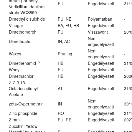
atrum (formerly
FU
Engedélyezett
31/
Verticillium dahliae)
strain WCS850
Dimethyl disulphide
FU, NE
Folyamatban
-
Vinegar
BA, FU, HB
Engedélyezett
-
Dimethomorph
FU
Visszavont
20/
Nem
Dimethoate
IN, AC
-
engedélyezett
Nem
Waxes
Pruning
-
engedélyezett
Dimethenamid-P
HB
Engedélyezett
31/
Whey
FU
Engedélyezett
-
Dimethachlor
HB
Engedélyezett
202
Z,Z-3,13-
Octadecadienyl
AT
Engedélyezett
31/
Acetate
Nem
zeta-Cypermethrin
IN
30/
engedélyezett
Zinc phosphide
RO
Engedélyezett
31/
Ziram
FU, RE
Engedélyezett
202
Zucchini Yellow