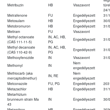
vég
Metribuzin
HB
Visszavont
türe
24/
Metrafenone
FU
Engedélyezett
31/
Metosulam
HB
Engedélyezett
30/
Metobromuron
HB
Engedélyezett
31/
Metiram
FU
Visszavont
Methyl octanoate
IN, AC, HB,
Engedélyezett
31/
(CAS 111-11-5)
PG
Methyl decanoate
IN, AC, HB,
Engedélyezett
31/
(CAS 110-42-9)
PG
Methoxyfenozide
IN
Visszavont
31/
Nem
Methomyl
IN
engedélyezett
Methiocarb (aka
Nem
IN, RE
mercaptodimethur)
engedélyezett
Metconazole
FU, PG
Engedélyezett
203
Metazachlor
HB
Engedélyezett
31/
Metarhizium
brunneum strain Ma
IN
Engedélyezett
30/
43
Metamitron
HB
Engedélyezett
202