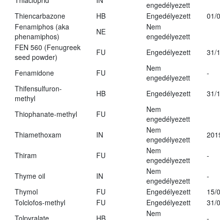
Thiacloprid
IN
engedélyezett
Thiencarbazone
HB
Engedélyezett
01/
Fenamiphos (aka
Nem
NE
phenamiphos)
engedélyezett
FEN 560 (Fenugreek
FU
Engedélyezett
31/
seed powder)
Nem
Fenamidone
FU
-
engedélyezett
Thifensulfuron-
HB
Engedélyezett
31/
methyl
Nem
Thiophanate-methyl
FU
engedélyezett
Nem
Thiamethoxam
IN
201
engedélyezett
Nem
Thiram
FU
-
engedélyezett
Nem
Thyme oil
IN
-
engedélyezett
Thymol
FU
Engedélyezett
15/
Tolclofos-methyl
FU
Engedélyezett
31/
Nem
Tolpyralate
HB
-