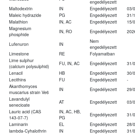
engedélyezett
Maltodextrin
IN
Engedélyezett
03/
Maleic hydrazide
PG
Engedélyezett
31/
Malathion
IN, AC
Engedélyezett
15/
Magnesium
IN, RO
Engedélyezett
202
phosphide
Nem
Lufenuron
IN
engedélyezett
Limestone
RE
Folyamatban
Lime sulphur
FU, IN, AC
Engedélyezett
31/
(calcium polysulphid)
Lenacil
HB
Engedélyezett
30/
Lecithins
FU
Engedélyezett
-
Akanthomyces
IN
Engedélyezett
29/
muscarius strain Ve6
Lavandulyl
AT
Engedélyezett
03/
senecioate
Lauric acid (CAS
IN, AC, HB,
Engedélyezett
31/
143-07-7)
PG
Laminarin
EL
Engedélyezett
28/
lambda-Cyhalothrin
IN
Engedélyezett
31/