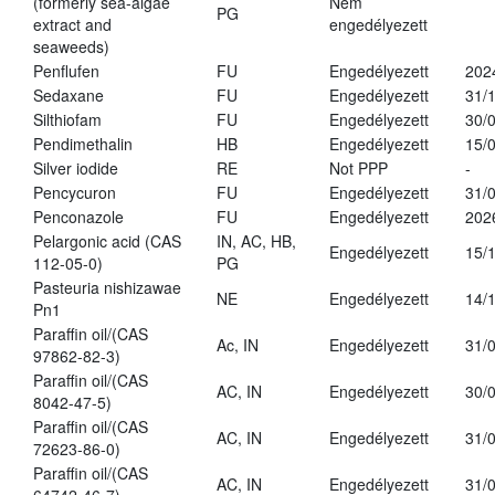
(formerly sea-algae
Nem
PG
extract and
engedélyezett
seaweeds)
Penflufen
FU
Engedélyezett
202
Sedaxane
FU
Engedélyezett
31/
Silthiofam
FU
Engedélyezett
30/
Pendimethalin
HB
Engedélyezett
15/
Silver iodide
RE
Not PPP
-
Pencycuron
FU
Engedélyezett
31/
Penconazole
FU
Engedélyezett
202
Pelargonic acid (CAS
IN, AC, HB,
Engedélyezett
15/
112-05-0)
PG
Pasteuria nishizawae
NE
Engedélyezett
14/
Pn1
Paraffin oil/(CAS
Ac, IN
Engedélyezett
31/
97862-82-3)
Paraffin oil/(CAS
AC, IN
Engedélyezett
30/
8042-47-5)
Paraffin oil/(CAS
AC, IN
Engedélyezett
31/
72623-86-0)
Paraffin oil/(CAS
AC, IN
Engedélyezett
31/