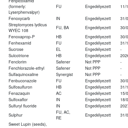
Fenpicoxamid
(formerly:
FU
Engedélyezett
11/
Lyserphenvalpyr)
Fenoxycarb
IN
Engedélyezett
31/
Streptomyces lydicus
FU, BA
Engedélyezett
30/
WYEC 108
Fenoxaprop-P
HB
Engedélyezett
30/
Fenhexamid
FU
Engedélyezett
31/
Sucrose
EL
Engedélyezett
-
Sulcotrione
HB
Engedélyezett
202
Fenclorim
Safener
Not PPP
-
Fenchlorazole-ethyl
Safener
Not PPP
-
Sulfaquinoxaline
Synergist
Not PPP
-
Fenbuconazole
FU
Engedélyezett
30/
Sulfosulfuron
HB
Engedélyezett
31/
Fenazaquin
AC
Engedélyezett
15/
Sulfoxaflor
IN
Engedélyezett
18/
Sulfuryl fluoride
IN
Engedélyezett
202
FU, AC,
Sulphur
Engedélyezett
31/
RE
Sweet Lupin (seeds),