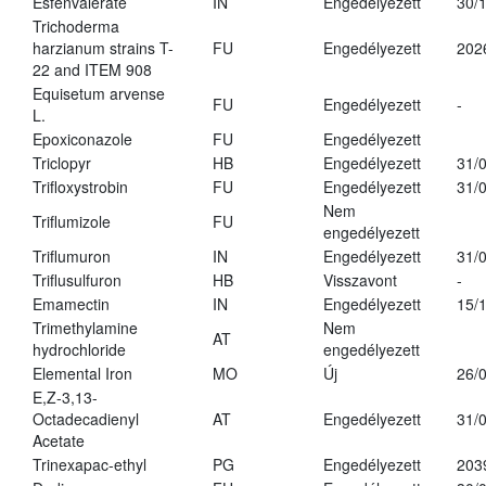
Esfenvalerate
IN
Engedélyezett
30/
Trichoderma
harzianum strains T-
FU
Engedélyezett
202
22 and ITEM 908
Equisetum arvense
FU
Engedélyezett
-
L.
Epoxiconazole
FU
Engedélyezett
Triclopyr
HB
Engedélyezett
31/
Trifloxystrobin
FU
Engedélyezett
31/
Nem
Triflumizole
FU
engedélyezett
Triflumuron
IN
Engedélyezett
31/
Triflusulfuron
HB
Visszavont
-
Emamectin
IN
Engedélyezett
15/
Trimethylamine
Nem
AT
hydrochloride
engedélyezett
Elemental Iron
MO
Új
26/
E,Z-3,13-
Octadecadienyl
AT
Engedélyezett
31/
Acetate
Trinexapac-ethyl
PG
Engedélyezett
203