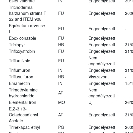
Esfenvalerate
IN
Engedélyezett
30/
Trichoderma
harzianum strains T-
FU
Engedélyezett
202
22 and ITEM 908
Equisetum arvense
FU
Engedélyezett
-
L.
Epoxiconazole
FU
Engedélyezett
Triclopyr
HB
Engedélyezett
31/
Trifloxystrobin
FU
Engedélyezett
31/
Nem
Triflumizole
FU
engedélyezett
Triflumuron
IN
Engedélyezett
31/
Triflusulfuron
HB
Visszavont
-
Emamectin
IN
Engedélyezett
15/
Trimethylamine
Nem
AT
hydrochloride
engedélyezett
Elemental Iron
MO
Új
26/
E,Z-3,13-
Octadecadienyl
AT
Engedélyezett
31/
Acetate
Trinexapac-ethyl
PG
Engedélyezett
203