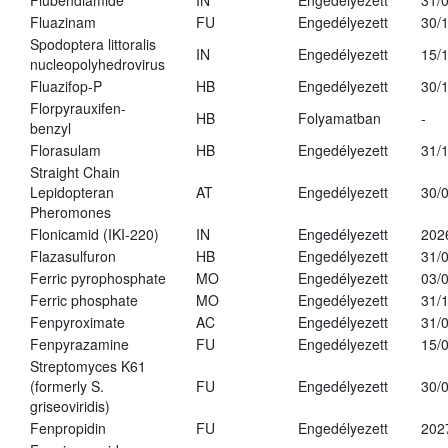
Flubendiamide
IN
Engedélyezett
31/
Fluazinam
FU
Engedélyezett
30/
Spodoptera littoralis
IN
Engedélyezett
15/
nucleopolyhedrovirus
Fluazifop-P
HB
Engedélyezett
30/
Florpyrauxifen-
HB
Folyamatban
-
benzyl
Florasulam
HB
Engedélyezett
31/
Straight Chain
Lepidopteran
AT
Engedélyezett
30/
Pheromones
Flonicamid (IKI-220)
IN
Engedélyezett
202
Flazasulfuron
HB
Engedélyezett
31/
Ferric pyrophosphate
MO
Engedélyezett
03/
Ferric phosphate
MO
Engedélyezett
31/
Fenpyroximate
AC
Engedélyezett
31/
Fenpyrazamine
FU
Engedélyezett
15/
Streptomyces K61
(formerly S.
FU
Engedélyezett
30/
griseoviridis)
Fenpropidin
FU
Engedélyezett
202