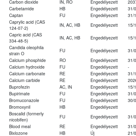
Carbon dioxide
IN, RO
Engedélyezett
203
Carbetamide
HB
Engedélyezett
31/
Captan
FU
Engedélyezett
31/
Caprylic acid (CAS
IN, AC, HB
Engedélyezett
15/
124-07-2)
Capric acid (CAS
IN, AC, HB
Engedélyezett
15/
334-48-5)
Candida oleophila
FU
Engedélyezett
31/
strain O
Calcium phosphide
RO
Engedélyezett
31/
Calcium hydroxide
FU
Engedélyezett
-
Calcium carbonate
RE
Engedélyezett
31/
Calcium carbide
RE
Engedélyezett
202
Buprofezin
AC, IN
Engedélyezett
15/
Bupirimate
FU
Engedélyezett
31/
Bromuconazole
FU
Engedélyezett
30/
Bromoxynil
HB
Engedélyezett
Boscalid (formerly
FU
Engedélyezett
31/
nicobifen)
Blood meal
RE
Engedélyezett
31/
Bixlozone
HB
Új
21/