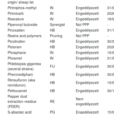
origin/ sheep fat
Pirimiphos-methyl
IN
Engedélyezett
31/
Pirimicarb
IN
Engedélyezett
202
Rescalure
IN
Engedélyezett
18/
Piperonyl butoxide
Synergist
Not PPP
-
Pinoxaden
HB
Engedélyezett
31/
Resins and polymers
Pruning
Not PPP
-
Picolinafen
HB
Engedélyezett
30/
Picloram
HB
Engedélyezett
202
Phosphane
IN
Engedélyezett
15/
Phosmet
IN
Engedélyezett
31/
Phlebiopsis gigantea
FU
Engedélyezett
30/
(several strains)
Phenmedipham
HB
Engedélyezett
30/
Rimsulfuron (aka
HB
Engedélyezett
15/
renriduron)
Pethoxamid
HB
Engedélyezett
30/
Pepper dust
Nem
extraction residue
RE
engedélyezett
(PDER)
S-abscisic acid
PG
Engedélyezett
15/