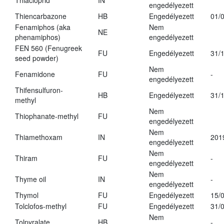
Thiacloprid
IN
engedélyezett
Thiencarbazone
HB
Engedélyezett
01/
Fenamiphos (aka
Nem
NE
phenamiphos)
engedélyezett
FEN 560 (Fenugreek
FU
Engedélyezett
31/
seed powder)
Nem
Fenamidone
FU
-
engedélyezett
Thifensulfuron-
HB
Engedélyezett
31/
methyl
Nem
Thiophanate-methyl
FU
engedélyezett
Nem
Thiamethoxam
IN
201
engedélyezett
Nem
Thiram
FU
-
engedélyezett
Nem
Thyme oil
IN
-
engedélyezett
Thymol
FU
Engedélyezett
15/
Tolclofos-methyl
FU
Engedélyezett
31/
Nem
Tolpyralate
HB
-