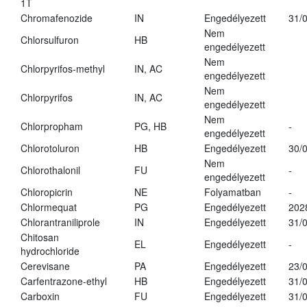
1T
Chromafenozide
IN
Engedélyezett
31/
Nem
Chlorsulfuron
HB
engedélyezett
Nem
Chlorpyrifos-methyl
IN, AC
engedélyezett
Nem
Chlorpyrifos
IN, AC
engedélyezett
Nem
Chlorpropham
PG, HB
-
engedélyezett
Chlorotoluron
HB
Engedélyezett
30/
Nem
Chlorothalonil
FU
-
engedélyezett
Chloropicrin
NE
Folyamatban
-
Chlormequat
PG
Engedélyezett
202
Chlorantraniliprole
IN
Engedélyezett
31/
Chitosan
EL
Engedélyezett
-
hydrochloride
Cerevisane
PA
Engedélyezett
23/
Carfentrazone-ethyl
HB
Engedélyezett
31/
Carboxin
FU
Engedélyezett
31/