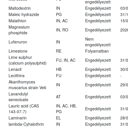
engedélyezett
Maltodextrin
IN
Engedélyezett
03/
Maleic hydrazide
PG
Engedélyezett
31/
Malathion
IN, AC
Engedélyezett
15/
Magnesium
IN, RO
Engedélyezett
202
phosphide
Nem
Lufenuron
IN
engedélyezett
Limestone
RE
Folyamatban
Lime sulphur
FU, IN, AC
Engedélyezett
31/
(calcium polysulphid)
Lenacil
HB
Engedélyezett
30/
Lecithins
FU
Engedélyezett
-
Akanthomyces
IN
Engedélyezett
29/
muscarius strain Ve6
Lavandulyl
AT
Engedélyezett
03/
senecioate
Lauric acid (CAS
IN, AC, HB,
Engedélyezett
31/
143-07-7)
PG
Laminarin
EL
Engedélyezett
28/
lambda-Cyhalothrin
IN
Engedélyezett
31/