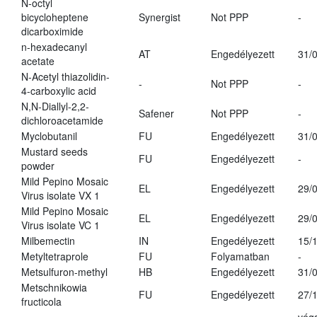
N-octyl
bicycloheptene
Synergist
Not PPP
-
dicarboximide
n-hexadecanyl
AT
Engedélyezett
31/
acetate
N-Acetyl thiazolidin-
-
Not PPP
-
4-carboxylic acid
N,N-Diallyl-2,2-
Safener
Not PPP
-
dichloroacetamide
Myclobutanil
FU
Engedélyezett
31/
Mustard seeds
FU
Engedélyezett
-
powder
Mild Pepino Mosaic
EL
Engedélyezett
29/
Virus isolate VX 1
Mild Pepino Mosaic
EL
Engedélyezett
29/
Virus isolate VC 1
Milbemectin
IN
Engedélyezett
15/
Metyltetraprole
FU
Folyamatban
-
Metsulfuron-methyl
HB
Engedélyezett
31/
Metschnikowia
FU
Engedélyezett
27/
fructicola