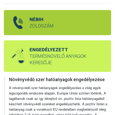
NÉBIH
ZÖLDSZÁM
ENGEDÉLYEZETT
TERMÉSNÖVELŐ ANYAGOK
KERESŐJE
Növényvédő szer hatóanyagok engedélyezése
A növényvédő szer hatóanyagok engedélyezése a világ egyik
legszigorúbb rendszere alapján, Európai Uniós szinten történik. A
tagállamok csak az így létrejövő ún. pozitív lista hatóanyagaiból
készített növényvédő szereket engedélyezhetik. A pozitív listán a
hatóanyag csak a vonatkozó EU rendeletben meghatározott ideig
(általában 7-15 évig) maradhat, utána felül kell vizsgálni. A