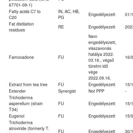
67701-09-1)
Fatty acids C7 to
IN, AC, HB,
Engedélyezett
01/
C20
PG
Fat distilation
RE
Engedélyezett
202
residues
Nem
engedélyezett,
visszavonás
hatálya 2022.
Famoxadone
FU
16/
03.16., végső
türelmi idő
vége
2022.09.16.
Extract from tea tree
FU
Engedélyezett
15/
Extender
Synergist
Not PPP
-
Trichoderma
asperellum (strain
FU
Engedélyezett
15/
T34)
Eugenol
FU
Engedélyezett
15/
Trichoderma
atroviride (formerly T.
FU
Engedélyezett
30/