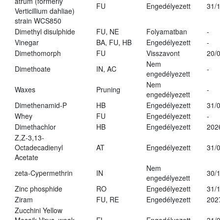
atrum (formerly
FU
Engedélyezett
31/
Verticillium dahliae)
strain WCS850
Dimethyl disulphide
FU, NE
Folyamatban
-
Vinegar
BA, FU, HB
Engedélyezett
-
Dimethomorph
FU
Visszavont
20/
Nem
Dimethoate
IN, AC
-
engedélyezett
Nem
Waxes
Pruning
-
engedélyezett
Dimethenamid-P
HB
Engedélyezett
31/
Whey
FU
Engedélyezett
-
Dimethachlor
HB
Engedélyezett
202
Z,Z-3,13-
Octadecadienyl
AT
Engedélyezett
31/
Acetate
Nem
zeta-Cypermethrin
IN
30/
engedélyezett
Zinc phosphide
RO
Engedélyezett
31/
Ziram
FU, RE
Engedélyezett
202
Zucchini Yellow