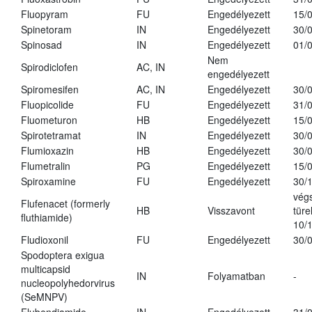
Fluopyram
FU
Engedélyezett
15/
Spinetoram
IN
Engedélyezett
30/
Spinosad
IN
Engedélyezett
01/
Nem
Spirodiclofen
AC, IN
engedélyezett
Spiromesifen
AC, IN
Engedélyezett
30/
Fluopicolide
FU
Engedélyezett
31/
Fluometuron
HB
Engedélyezett
15/
Spirotetramat
IN
Engedélyezett
30/
Flumioxazin
HB
Engedélyezett
30/
Flumetralin
PG
Engedélyezett
15/
Spiroxamine
FU
Engedélyezett
30/
vég
Flufenacet (formerly
HB
Visszavont
türe
fluthiamide)
10/
Fludioxonil
FU
Engedélyezett
30/
Spodoptera exigua
multicapsid
IN
Folyamatban
-
nucleopolyhedorvirus
(SeMNPV)