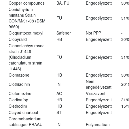
Copper compounds
BA, FU
Engedélyezett
30/
Coniothyrium
minitans Strain
FU
Engedélyezett
31/
CON/M/91-08 (DSM
9660)
Cloquintocet mexyl
Safener
Not PPP
-
Clopyralid
HB
Engedélyezett
30/
Clonostachys rosea
strain J1446
(Gliocladium
FU
Engedélyezett
31/
catenulatum strain
J1446)
Clomazone
HB
Engedélyezett
30/
Nem
Clothiadinin
IN
201
engedélyezett
Clofentezine
AC
Visszavont
Clodinafop
HB
Engedélyezett
31/
Clethodim
HB
Engedélyezett
15/
Clayed charcoal
ST
Engedélyezett
-
Chromobacterium
subtsugae PRAA4-
IN
Folyamatban
-