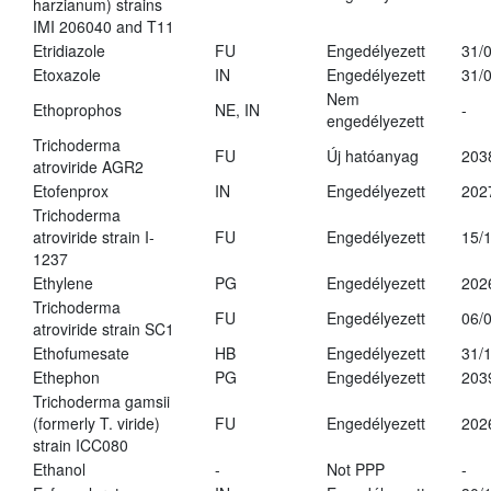
harzianum) strains
IMI 206040 and T11
Etridiazole
FU
Engedélyezett
31/
Etoxazole
IN
Engedélyezett
31/
Nem
Ethoprophos
NE, IN
-
engedélyezett
Trichoderma
FU
Új hatóanyag
203
atroviride AGR2
Etofenprox
IN
Engedélyezett
202
Trichoderma
atroviride strain I-
FU
Engedélyezett
15/
1237
Ethylene
PG
Engedélyezett
202
Trichoderma
FU
Engedélyezett
06/
atroviride strain SC1
Ethofumesate
HB
Engedélyezett
31/
Ethephon
PG
Engedélyezett
203
Trichoderma gamsii
(formerly T. viride)
FU
Engedélyezett
202
strain ICC080
Ethanol
-
Not PPP
-