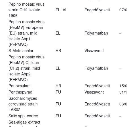
Pepino mosaic virus
strain CH2 isolate
EL, VI
Engedélyezett
07/
1906
Pepino mosaic virus
(PepMV) European
(EU) strain, mild
EL
Folyamatban
-
isolate Abp1
(PEPMVO)
S-Metolachlor
HB
Visszavont
Pepino mosaic virus
(PepMV) Chilean
(CH2) strain, mild
EL
Folyamatban
-
isolate Abp2
(PEPMVO)
Penoxsulam
HB
Engedélyezett
15/
Penthiopyrad
FU
Visszavont
31/
Saccharomyces
cerevisiae strain
FU
Engedélyezett
06/
LAS02
Salix spp. cortex
FU
Engedélyezett
-
Sea-algae extract