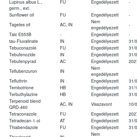
Lupinus albus L.,
FU
Engedélyezett
-
germ., ext.
Sunflower oil
FU
Engedélyezett
-
Nem
Tagetes oil
AC, IN
-
engedélyezett
Talc E553B
-
Engedélyezett
-
tau-Fluvalinate
IN
Engedélyezett
31/
Tebuconazole
FU
Engedélyezett
31/
Tebufenozide
IN
Engedélyezett
31/
Tebufenpyrad
AC
Engedélyezett
202
Nem
Teflubenzuron
IN
engedélyezett
Tefluthrin
IN
Engedélyezett
31/
Tembotrione
HB
Engedélyezett
31/
Terbuthylazine
HB
Engedélyezett
31/
Terpenoid blend
AC, IN
Visszavont
10/
QRD-460
Tetraconazole
FU
Engedélyezett
202
Tetradecan-1-ol
AT
Engedélyezett
31/
Thiabendazole
FU
Engedélyezett
31/
Nem