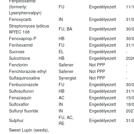
Fenpicoxamid
(formerly:
FU
Engedélyezett
11/
Lyserphenvalpyr)
Fenoxycarb
IN
Engedélyezett
31/
Streptomyces lydicus
FU, BA
Engedélyezett
30/
WYEC 108
Fenoxaprop-P
HB
Engedélyezett
30/
Fenhexamid
FU
Engedélyezett
31/
Sucrose
EL
Engedélyezett
-
Sulcotrione
HB
Engedélyezett
202
Fenclorim
Safener
Not PPP
-
Fenchlorazole-ethyl
Safener
Not PPP
-
Sulfaquinoxaline
Synergist
Not PPP
-
Fenbuconazole
FU
Engedélyezett
30/
Sulfosulfuron
HB
Engedélyezett
31/
Fenazaquin
AC
Engedélyezett
15/
Sulfoxaflor
IN
Engedélyezett
18/
Sulfuryl fluoride
IN
Engedélyezett
202
FU, AC,
Sulphur
Engedélyezett
31/
RE
Sweet Lupin (seeds),