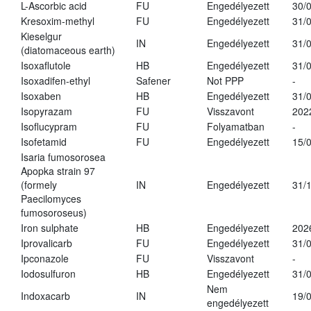
L-Ascorbic acid
FU
Engedélyezett
30/
Kresoxim-methyl
FU
Engedélyezett
31/
Kieselgur
IN
Engedélyezett
31/
(diatomaceous earth)
Isoxaflutole
HB
Engedélyezett
31/
Isoxadifen-ethyl
Safener
Not PPP
-
Isoxaben
HB
Engedélyezett
31/
Isopyrazam
FU
Visszavont
202
Isoflucypram
FU
Folyamatban
-
Isofetamid
FU
Engedélyezett
15/
Isaria fumosorosea
Apopka strain 97
(formely
IN
Engedélyezett
31/
Paecilomyces
fumosoroseus)
Iron sulphate
HB
Engedélyezett
202
Iprovalicarb
FU
Engedélyezett
31/
Ipconazole
FU
Visszavont
-
Iodosulfuron
HB
Engedélyezett
31/
Nem
Indoxacarb
IN
19/
engedélyezett