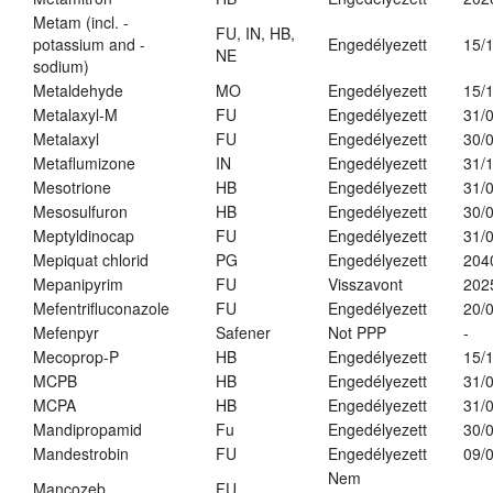
Metam (incl. -
FU, IN, HB,
potassium and -
Engedélyezett
15/
NE
sodium)
Metaldehyde
MO
Engedélyezett
15/
Metalaxyl-M
FU
Engedélyezett
31/
Metalaxyl
FU
Engedélyezett
30/
Metaflumizone
IN
Engedélyezett
31/
Mesotrione
HB
Engedélyezett
31/
Mesosulfuron
HB
Engedélyezett
30/
Meptyldinocap
FU
Engedélyezett
31/
Mepiquat chlorid
PG
Engedélyezett
204
Mepanipyrim
FU
Visszavont
202
Mefentrifluconazole
FU
Engedélyezett
20/
Mefenpyr
Safener
Not PPP
-
Mecoprop-P
HB
Engedélyezett
15/
MCPB
HB
Engedélyezett
31/
MCPA
HB
Engedélyezett
31/
Mandipropamid
Fu
Engedélyezett
30/
Mandestrobin
FU
Engedélyezett
09/
Nem
Mancozeb
FU