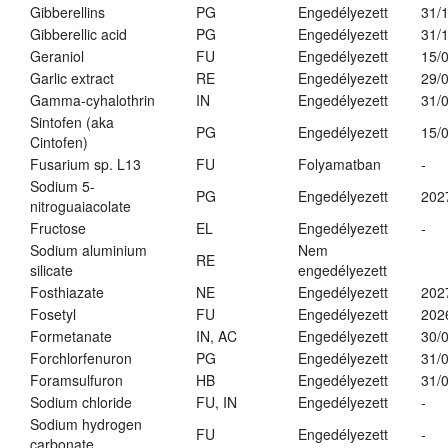
Gibberellins
PG
Engedélyezett
31/
Gibberellic acid
PG
Engedélyezett
31/
Geraniol
FU
Engedélyezett
15/
Garlic extract
RE
Engedélyezett
29/
Gamma-cyhalothrin
IN
Engedélyezett
31/
Sintofen (aka
PG
Engedélyezett
15/
Cintofen)
Fusarium sp. L13
FU
Folyamatban
-
Sodium 5-
PG
Engedélyezett
202
nitroguaiacolate
Fructose
EL
Engedélyezett
-
Sodium aluminium
Nem
RE
silicate
engedélyezett
Fosthiazate
NE
Engedélyezett
202
Fosetyl
FU
Engedélyezett
202
Formetanate
IN, AC
Engedélyezett
30/
Forchlorfenuron
PG
Engedélyezett
31/
Foramsulfuron
HB
Engedélyezett
31/
Sodium chloride
FU, IN
Engedélyezett
-
Sodium hydrogen
FU
Engedélyezett
-
carbonate