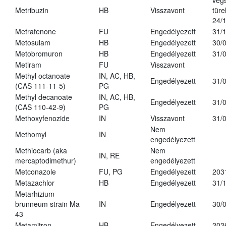
vég
Metribuzin
HB
Visszavont
türe
24/
Metrafenone
FU
Engedélyezett
31/
Metosulam
HB
Engedélyezett
30/
Metobromuron
HB
Engedélyezett
31/
Metiram
FU
Visszavont
Methyl octanoate
IN, AC, HB,
Engedélyezett
31/
(CAS 111-11-5)
PG
Methyl decanoate
IN, AC, HB,
Engedélyezett
31/
(CAS 110-42-9)
PG
Methoxyfenozide
IN
Visszavont
31/
Nem
Methomyl
IN
engedélyezett
Methiocarb (aka
Nem
IN, RE
mercaptodimethur)
engedélyezett
Metconazole
FU, PG
Engedélyezett
203
Metazachlor
HB
Engedélyezett
31/
Metarhizium
brunneum strain Ma
IN
Engedélyezett
30/
43
Metamitron
HB
Engedélyezett
202