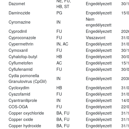
NE, FU,
Dazomet
Engedélyezett
30/
HB, ST
Daminozide
PG
Engedélyezett
15/
Nem
Cyromazine
IN
engedélyezett
Cyprodinil
FU
Engedélyezett
202
Cyproconazole
FU
Visszavont
31/
Cypermethrin
IN, AC
Engedélyezett
31/
Cymoxanil
FU
Engedélyezett
30/
Cyhalofop-butyl
HB
Engedélyezett
30/
Cyflumetofen
AC
Engedélyezett
15/
Cyflufenamid
FU
Engedélyezett
30/
Cydia pomonella
IN
Engedélyezett
203
Granulovirus (CpGV)
Cycloxydim
HB
Engedélyezett
31/
Cyazofamid
FU
Engedélyezett
31/
Cyantraniliprole
IN
Engedélyezett
14/
COS-OGA
FU
Engedélyezett
22/
Copper oxychloride
BA, FU
Engedélyezett
31/
Copper oxide
BA, FU
Engedélyezett
31/
Copper hydroxide
BA, FU
Engedélyezett
31/