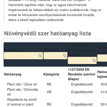
folyamatok együttes célja, hogy az egyes készítmények
forgalmazását és felhasználását oly módon szabályozzák, hogy az
ember és környezete veszélyeztetésének kockázatát kizárják,
illetve a lehető legkisebbre csökkentsék.
Növényvédő szer hatóanyag lista
1107/2009 EK
Ható
Hatóanyag
Kategória
Rendelet szerinti
lejára
állapot
1107/2009 EK
Ható
Hatóanyag
Kategória
Rendelet szerinti
lejára
állapot
Plant oils / Clove oil
RE
Engedélyezett
30/
Plant oils / Citronella
HB
Engedélyezett
31/
oil
Repellents by smell
of animal or plant
RE
Engedélyezett
30/