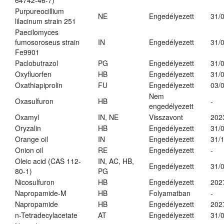
64742-46-7)
Purpureocillium
NE
Engedélyezett
31/
lilacinum strain 251
Paecilomyces
fumosoroseus strain
IN
Engedélyezett
31/
Fe9901
Paclobutrazol
PG
Engedélyezett
31/
Oxyfluorfen
HB
Engedélyezett
31/
Oxathiapiprolin
FU
Engedélyezett
03/
Nem
Oxasulfuron
HB
-
engedélyezett
Oxamyl
IN, NE
Visszavont
202
Oryzalin
HB
Engedélyezett
31/
Orange oil
IN
Engedélyezett
31/
Onion oil
RE
Engedélyezett
-
Oleic acid (CAS 112-
IN, AC, HB,
Engedélyezett
31/
80-1)
PG
Nicosulfuron
HB
Engedélyezett
202
Napropamide-M
HB
Folyamatban
-
Napropamide
HB
Engedélyezett
202
n-Tetradecylacetate
AT
Engedélyezett
31/