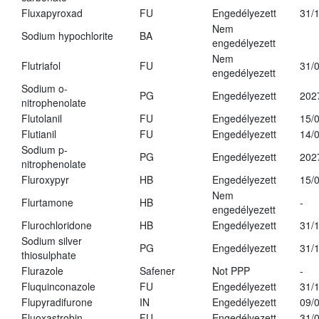
Fluxapyroxad
FU
Engedélyezett
31/
Nem
Sodium hypochlorite
BA
engedélyezett
Nem
Flutriafol
FU
31/
engedélyezett
Sodium o-
PG
Engedélyezett
202
nitrophenolate
Flutolanil
FU
Engedélyezett
15/
Flutianil
FU
Engedélyezett
14/
Sodium p-
PG
Engedélyezett
202
nitrophenolate
Fluroxypyr
HB
Engedélyezett
15/
Nem
Flurtamone
HB
-
engedélyezett
Flurochloridone
HB
Engedélyezett
31/
Sodium silver
PG
Engedélyezett
31/
thiosulphate
Flurazole
Safener
Not PPP
-
Fluquinconazole
FU
Engedélyezett
31/
Flupyradifurone
IN
Engedélyezett
09/
Fluoxastrobin
FU
Engedélyezett
31/