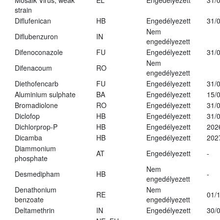
Mosaik Virus, weak
EL
Engedélyezett
31/
strain
Diflufenican
HB
Engedélyezett
31/
Nem
Diflubenzuron
IN
engedélyezett
Difenoconazole
FU
Engedélyezett
31/
Nem
Difenacoum
RO
engedélyezett
Diethofencarb
FU
Engedélyezett
31/
Aluminium sulphate
BA
Engedélyezett
15/
Bromadiolone
RO
Engedélyezett
31/
Diclofop
HB
Engedélyezett
31/
Dichlorprop-P
HB
Engedélyezett
202
Dicamba
HB
Engedélyezett
202
Diammonium
AT
Engedélyezett
-
phosphate
Nem
Desmedipham
HB
-
engedélyezett
Denathonium
Nem
RE
01/
benzoate
engedélyezett
Deltamethrin
IN
Engedélyezett
30/