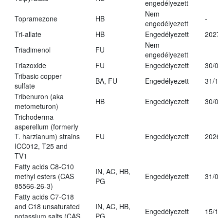
engedélyezett
Nem
Topramezone
HB
-
engedélyezett
Tri-allate
HB
Engedélyezett
202
Nem
Triadimenol
FU
engedélyezett
Triazoxide
FU
Engedélyezett
30/
Tribasic copper
BA, FU
Engedélyezett
31/
sulfate
Tribenuron (aka
HB
Engedélyezett
30/
metometuron)
Trichoderma
asperellum (formerly
T. harzianum) strains
FU
Engedélyezett
202
ICC012, T25 and
TV1
Fatty acids C8-C10
IN, AC, HB,
methyl esters (CAS
Engedélyezett
31/
PG
85566-26-3)
Fatty acids C7-C18
and C18 unsaturated
IN, AC, HB,
Engedélyezett
15/
potassium salts (CAS
PG