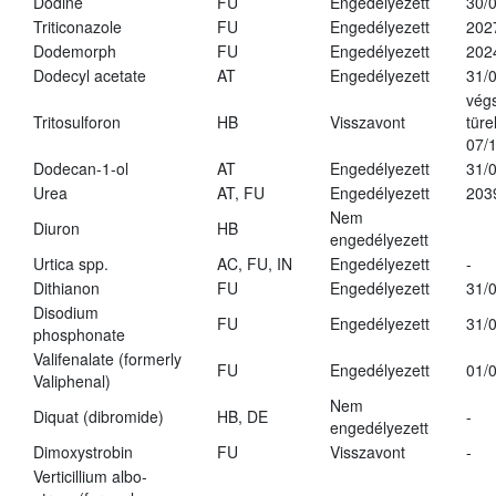
Dodine
FU
Engedélyezett
30/
Triticonazole
FU
Engedélyezett
202
Dodemorph
FU
Engedélyezett
202
Dodecyl acetate
AT
Engedélyezett
31/
vég
Tritosulforon
HB
Visszavont
türe
07/
Dodecan-1-ol
AT
Engedélyezett
31/
Urea
AT, FU
Engedélyezett
203
Nem
Diuron
HB
engedélyezett
Urtica spp.
AC, FU, IN
Engedélyezett
-
Dithianon
FU
Engedélyezett
31/
Disodium
FU
Engedélyezett
31/
phosphonate
Valifenalate (formerly
FU
Engedélyezett
01/
Valiphenal)
Nem
Diquat (dibromide)
HB, DE
-
engedélyezett
Dimoxystrobin
FU
Visszavont
-
Verticillium albo-