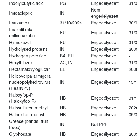
Indolylbutyric acid
PG
Engedélyezett
31/
Nem
Imidacloprid
IN
engedélyezett
Imazamox
31/10/2024
Engedélyezett
30/
Imazalil (aka
FU
Engedélyezett
31/
enilconazole)
Hymexazol
FU
Engedélyezett
31/
Hydrolysed proteins
IN
Engedélyezett
203
Hydrogen peroxide
BA, FU
Engedélyezett
-
Hexythiazox
AC, IN
Engedélyezett
31/
Heptamaloxyloglucan
EL
Engedélyezett
203
Helicoverpa armigera
nucleopolyhedrovirus
IN
Engedélyezett
15/
(HearNPV)
Haloxyfop-P
HB
Engedélyezett
31/
(Haloxyfop-R)
Halosulfuron methyl
HB
Engedélyezett
202
Halauxifen-methyl
HB
Engedélyezett
05/
Grease (bands, fruit
IN
Not PPP
-
trees)
Glyphosate
HB
Engedélyezett
203