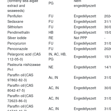
(formerly sea-algae
Nem
PG
extract and
engedélyezett
seaweeds)
Penflufen
FU
Engedélyezett
202
Sedaxane
FU
Engedélyezett
31/
Silthiofam
FU
Engedélyezett
30/
Pendimethalin
HB
Engedélyezett
15/
Silver iodide
RE
Not PPP
-
Pencycuron
FU
Engedélyezett
31/
Penconazole
FU
Engedélyezett
202
Pelargonic acid (CAS
IN, AC, HB,
Engedélyezett
15/
112-05-0)
PG
Pasteuria nishizawae
NE
Engedélyezett
14/
Pn1
Paraffin oil/(CAS
Ac, IN
Engedélyezett
31/
97862-82-3)
Paraffin oil/(CAS
AC, IN
Engedélyezett
30/
8042-47-5)
Paraffin oil/(CAS
AC, IN
Engedélyezett
31/
72623-86-0)
Paraffin oil/(CAS
AC, IN
Engedélyezett
31/