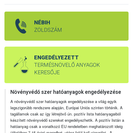
NÉBIH
ZÖLDSZÁM
ENGEDÉLYEZETT
TERMÉSNÖVELŐ ANYAGOK
KERESŐJE
Növényvédő szer hatóanyagok engedélyezése
A növényvédő szer hatóanyagok engedélyezése a világ egyik
legszigorúbb rendszere alapján, Európai Uniós szinten történik. A
tagállamok csak az így létrejövő ún. pozitív lista hatóanyagaiból
készített növényvédő szereket engedélyezhetik. A pozitív listán a
hatóanyag csak a vonatkozó EU rendeletben meghatározott ideig
(általában 7-15 évig) maradhat, utána felül kell vizsgálni. A