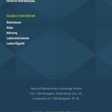
Hírlevél feliratkozás
Gyakori kérdések
Élelmiszer
Állat
Növény
Laboratóriumok
Labor/Egyéb
Nemzeti Élelmiszerlánc-biztonsági Hivatal
Cím: 1024 Budapest, Keleti Károly utca. 24.
Levelezési cím: 1525 Budapest. Pf. 30.
E-mail:
ugyfelszolgalat@nebih.gov.hu