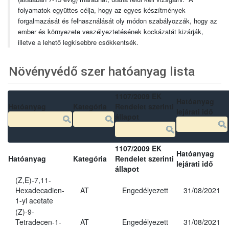
folyamatok együttes célja, hogy az egyes készítmények
forgalmazását és felhasználását oly módon szabályozzák, hogy az
ember és környezete veszélyeztetésének kockázatát kizárják,
illetve a lehető legkisebbre csökkentsék.
Növényvédő szer hatóanyag lista
1107/2009 EK
Hatóanyag
Hatóanyag
Kategória
Rendelet szerinti
lejárati idő
állapot
1107/2009 EK
Hatóanyag
Hatóanyag
Kategória
Rendelet szerinti
lejárati idő
állapot
(Z,E)-7,11-
Hexadecadien-
AT
Engedélyezett
31/08/2021
1-yl acetate
(Z)-9-
Tetradecen-1-
AT
Engedélyezett
31/08/2021