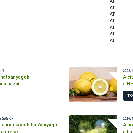
AT
AT
AT
AT
AT
AT
AT
tfő
2022. 
 hatóanyagok
A ci
a a hazai
a Né
lemben
TO
csütörtök
2020. 
k a mankoceb hatóanyagú
A nö
szereket
a ha