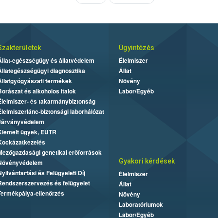
Szakterületek
Ügyintézés
Állat-egészségügy és állatvédelem
Élelmiszer
Állategészségügyi diagnosztika
Állat
Állatgyógyászati termékek
Növény
Borászat és alkoholos italok
Labor/Egyéb
Élelmiszer- és takarmánybiztonság
Élelmiszerlánc-biztonsági laborhálózat
Járványvédelem
Kiemelt ügyek, EUTR
Kockázatkezelés
Mezőgazdasági genetikai erőforrások
Gyakori kérdések
Növényvédelem
Nyilvántartási és Felügyeleti Díj
Élelmiszer
Rendszerszervezés és felügyelet
Állat
Termékpálya-ellenőrzés
Növény
Laboratóriumok
Labor/Egyéb