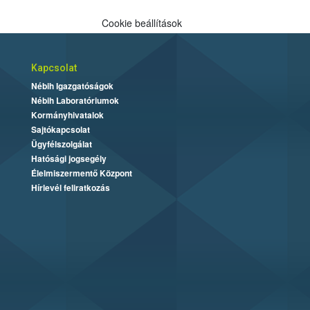
Cookie beállítások
Kapcsolat
Nébih Igazgatóságok
Nébih Laboratóriumok
Kormányhivatalok
Sajtókapcsolat
Ügyfélszolgálat
Hatósági jogsegély
Élelmiszermentő Központ
Hírlevél feliratkozás