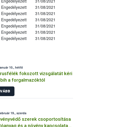
Engedélyezett
31/08/2021
Engedélyezett
31/08/2021
Engedélyezett
31/08/2021
Engedélyezett
31/08/2021
Engedélyezett
31/08/2021
Engedélyezett
31/08/2021
Engedélyezett
31/08/2021
január 10., hétfő
trusfélék fokozott vizsgálatát kéri
bih a forgalmazóktól
VÁBB
február 19., szerda
vényvédő szerek csoportosítása
tóanyag és a növény kapcsolata