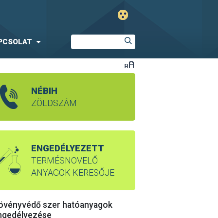
PCSOLAT
NÉBIH
ZÖLDSZÁM
ENGEDÉLYEZETT
TERMÉSNÖVELŐ
ANYAGOK KERESŐJE
övényvédő szer hatóanyagok
ngedélyezése