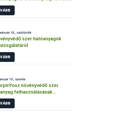
int
VÁBB
február 16., csütörtök
vényvédő szer hatóanyagok
lvizsgálatáról
VÁBB
január 13., szerda
órpirifosz növényvédő szer
anyag felhasználásának
átozása
VÁBB