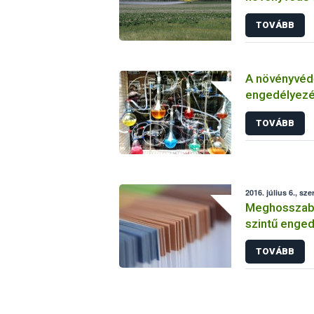
TOVÁBB
A növényvéd
engedélyezé
vizsgálatáról
TOVÁBB
2016. július 6., sze
Meghosszabbí
szintű enged
TOVÁBB