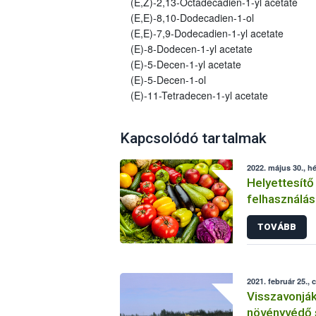
(E,Z)-2,13-Octadecadien-1-yl acetate
(E,E)-8,10-Dodecadien-1-ol
(E,E)-7,9-Dodecadien-1-yl acetate
(E)-8-Dodecen-1-yl acetate
(E)-5-Decen-1-yl acetate
(E)-5-Decen-1-ol
(E)-11-Tetradecen-1-yl acetate
Kapcsolódó tartalmak
2022. május 30., hé
Helyettesítő
felhasználás
növényvéde
TOVÁBB
2021. február 25., 
Visszavonjá
növényvédő 