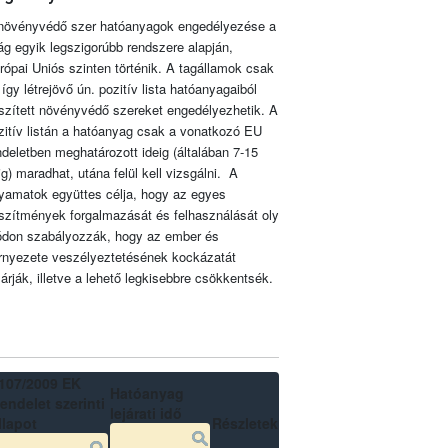
növényvédő szer hatóanyagok engedélyezése a
lág egyik legszigorúbb rendszere alapján,
rópai Uniós szinten történik. A tagállamok csak
 így létrejövő ún. pozitív lista hatóanyagaiból
szített növényvédő szereket engedélyezhetik. A
zitív listán a hatóanyag csak a vonatkozó EU
ndeletben meghatározott ideig (általában 7-15
ig) maradhat, utána felül kell vizsgálni. A
lyamatok együttes célja, hogy az egyes
szítmények forgalmazását és felhasználását oly
don szabályozzák, hogy az ember és
rnyezete veszélyeztetésének kockázatát
zárják, illetve a lehető legkisebbre csökkentsék.
107/2009 EK
Hatóanyag
endelet szerinti
lejárati idő
llapot
Részletek