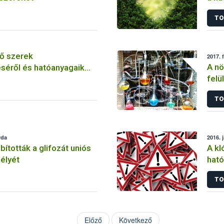
szer
TO
ő szerek
2017. 
A nö
séről és hatóanyagaik
felü
TO
rda
2016. 
tották a glifozát uniós
A kl
élyét
ható
korl
TO
Előző
Következő