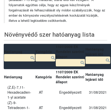
folyamatok együttes célja, hogy az egyes készítmények
forgalmazását és felhasználását oly módon szabályozzák, hogy az
ember és környezete veszélyeztetésének kockázatát kizárják,
illetve a lehető legkisebbre csökkentsék.
Növényvédő szer hatóanyag lista
1107/2009 EK
Hatóanyag
Hatóanyag
Kategória
Rendelet szerinti
lejárati idő
állapot
1107/2009 EK
Hatóanyag
Hatóanyag
Kategória
Rendelet szerinti
lejárati idő
állapot
(Z,E)-7,11-
Hexadecadien-
AT
Engedélyezett
31/08/2021
1-yl acetate
(Z)-9-
Tetradecen-1-
AT
Engedélyezett
31/08/2021