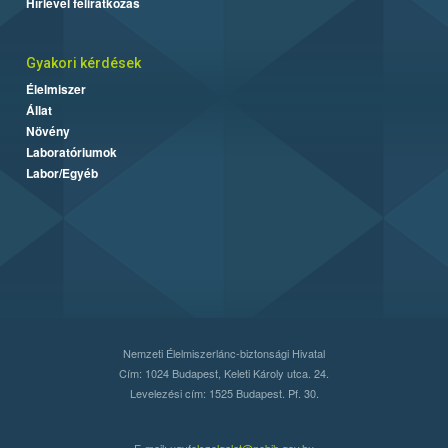
Hírlevél feliratkozás
Gyakori kérdések
Élelmiszer
Állat
Növény
Laboratóriumok
Labor/Egyéb
Nemzeti Élelmiszerlánc-biztonsági Hivatal
Cím: 1024 Budapest, Keleti Károly utca. 24.
Levelezési cím: 1525 Budapest. Pf. 30.
E-mail:
ugyfelszolgalat@nebih.gov.hu