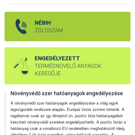
NÉBIH
ZÖLDSZÁM
ENGEDÉLYEZETT
TERMÉSNÖVELŐ ANYAGOK
KERESŐJE
Növényvédő szer hatóanyagok engedélyezése
A növényvédő szer hatóanyagok engedélyezése a világ egyik
legszigorúbb rendszere alapján, Európai Uniós szinten történik. A
tagállamok csak az így létrejövő ún. pozitív lista hatóanyagaiból
készített növényvédő szereket engedélyezhetik. A pozitív listán a
hatóanyag csak a vonatkozó EU rendeletben meghatározott ideig
(általában 7-15 évig) maradhat, utána felül kell vizsgálni. A