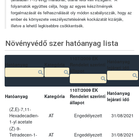
folyamatok együttes célja, hogy az egyes készítmények
forgalmazását és felhasználását oly módon szabályozzák, hogy az
ember és környezete veszélyeztetésének kockázatát kizárják,
illetve a lehető legkisebbre csökkentsék.
Növényvédő szer hatóanyag lista
1107/2009 EK
Hatóanyag
Hatóanyag
Kategória
Rendelet szerinti
lejárati idő
állapot
1107/2009 EK
Hatóanyag
Hatóanyag
Kategória
Rendelet szerinti
lejárati idő
állapot
(Z,E)-7,11-
Hexadecadien-
AT
Engedélyezett
31/08/2021
1-yl acetate
(Z)-9-
Tetradecen-1-
AT
Engedélyezett
31/08/2021