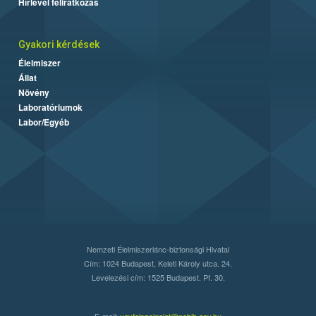
Hírlevél feliratkozás
Gyakori kérdések
Élelmiszer
Állat
Növény
Laboratóriumok
Labor/Egyéb
Nemzeti Élelmiszerlánc-biztonsági Hivatal
Cím: 1024 Budapest, Keleti Károly utca. 24.
Levelezési cím: 1525 Budapest. Pf. 30.
E-mail:
ugyfelszolgalat@nebih.gov.hu