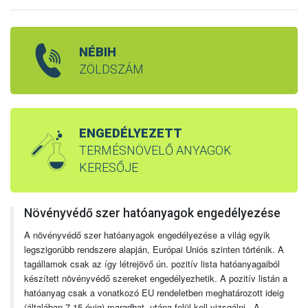
NÉBIH
ZÖLDSZÁM
ENGEDÉLYEZETT
TERMÉSNÖVELŐ ANYAGOK
KERESŐJE
Növényvédő szer hatóanyagok engedélyezése
A növényvédő szer hatóanyagok engedélyezése a világ egyik
legszigorúbb rendszere alapján, Európai Uniós szinten történik. A
tagállamok csak az így létrejövő ún. pozitív lista hatóanyagaiból
készített növényvédő szereket engedélyezhetik. A pozitív listán a
hatóanyag csak a vonatkozó EU rendeletben meghatározott ideig
(általában 7-15 évig) maradhat, utána felül kell vizsgálni. A