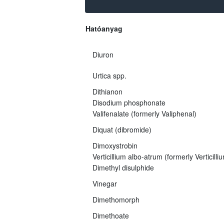
Hatóanyag
Diuron
Urtica spp.
Dithianon
Disodium phosphonate
Valifenalate (formerly Valiphenal)
Diquat (dibromide)
Dimoxystrobin
Verticillium albo-atrum (formerly Verticil
Dimethyl disulphide
Vinegar
Dimethomorph
Dimethoate