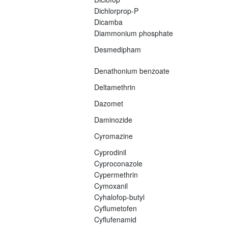
Dichlorprop-P
Dicamba
Diammonium phosphate
Desmedipham
Denathonium benzoate
Deltamethrin
Dazomet
Daminozide
Cyromazine
Cyprodinil
Cyproconazole
Cypermethrin
Cymoxanil
Cyhalofop-butyl
Cyflumetofen
Cyflufenamid