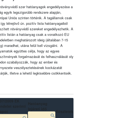
növényvédő szer hatóanyagok engedélyezése a
lág egyik legszigorúbb rendszere alapján,
rópai Uniós szinten történik. A tagállamok csak
 így létrejövő ún. pozitív lista hatóanyagaiból
szített növényvédő szereket engedélyezhetik. A
zitív listán a hatóanyag csak a vonatkozó EU
ndeletben meghatározott ideig (általában 7-15
ig) maradhat, utána felül kell vizsgálni. A
lyamatok együttes célja, hogy az egyes
szítmények forgalmazását és felhasználását oly
don szabályozzák, hogy az ember és
rnyezete veszélyeztetésének kockázatát
zárják, illetve a lehető legkisebbre csökkentsék.
07/2009 EK
Hatóanyag
ndelet szerinti
lejárati idő
lapot
Részletek