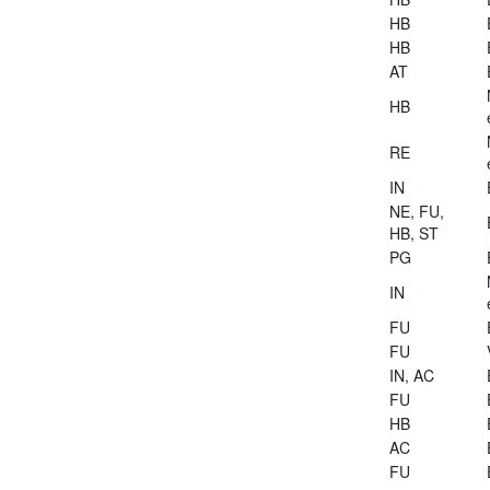
HB
HB
AT
HB
RE
IN
NE, FU,
HB, ST
PG
IN
FU
FU
IN, AC
FU
HB
AC
FU