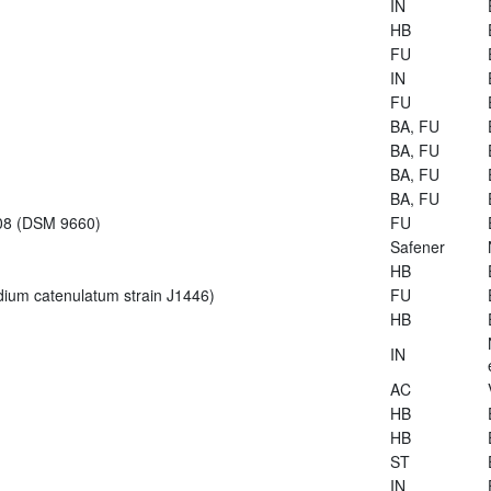
IN
HB
FU
IN
FU
BA, FU
BA, FU
BA, FU
BA, FU
-08 (DSM 9660)
FU
Safener
HB
dium catenulatum strain J1446)
FU
HB
IN
AC
HB
HB
ST
IN