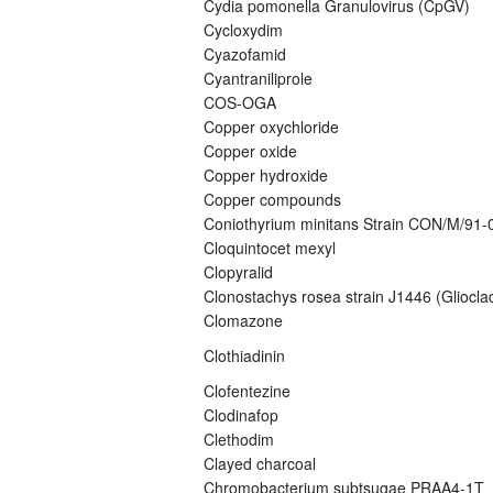
Cydia pomonella Granulovirus (CpGV)
Cycloxydim
Cyazofamid
Cyantraniliprole
COS-OGA
Copper oxychloride
Copper oxide
Copper hydroxide
Copper compounds
Coniothyrium minitans Strain CON/M/91
Cloquintocet mexyl
Clopyralid
Clonostachys rosea strain J1446 (Gliocla
Clomazone
Clothiadinin
Clofentezine
Clodinafop
Clethodim
Clayed charcoal
Chromobacterium subtsugae PRAA4-1T