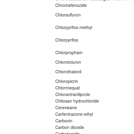
Chromafenozide
Chlorsulfuron
Chlorpyrifos-methyl
Chlorpyrifos
Chlorpropham
Chlorotoluron
Chlorothalonil
Chloropicrin
Chlormequat
Chlorantraniliprole
Chitosan hydrochloride
Cerevisane
Carfentrazone-ethyl
Carboxin
Carbon dioxide
Carbetamide