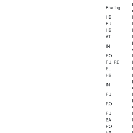
Pruning
HB
FU
HB
AT
IN
RO
FU, RE
EL
HB
IN
FU
RO
FU
BA
RO
HB