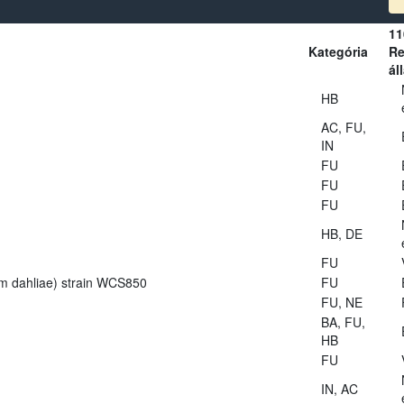
11
Kategória
Re
ál
HB
AC, FU,
IN
FU
FU
FU
HB, DE
FU
lium dahliae) strain WCS850
FU
FU, NE
BA, FU,
HB
FU
IN, AC