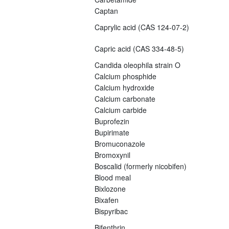
Captan
Caprylic acid (CAS 124-07-2)
Capric acid (CAS 334-48-5)
Candida oleophila strain O
Calcium phosphide
Calcium hydroxide
Calcium carbonate
Calcium carbide
Buprofezin
Bupirimate
Bromuconazole
Bromoxynil
Boscalid (formerly nicobifen)
Blood meal
Bixlozone
Bixafen
Bispyribac
Bifenthrin