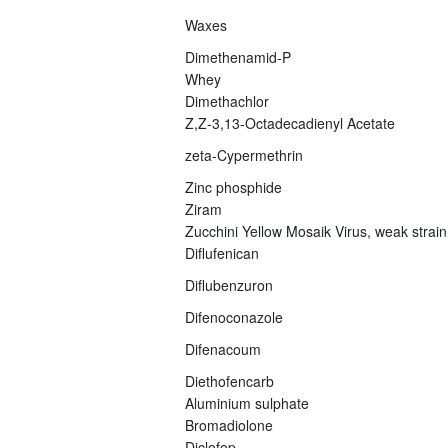
Waxes
Dimethenamid-P
Whey
Dimethachlor
Z,Z-3,13-Octadecadienyl Acetate
zeta-Cypermethrin
Zinc phosphide
Ziram
Zucchini Yellow Mosaik Virus, weak strain
Diflufenican
Diflubenzuron
Difenoconazole
Difenacoum
Diethofencarb
Aluminium sulphate
Bromadiolone
Diclofop