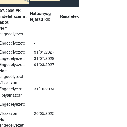
07/2009 EK
Hatóanyag
ndelet szerinti
Részletek
lejárati idő
lapot
Nem
engedélyezett
Engedélyezett
-
Engedélyezett
31/01/2027
Engedélyezett
31/07/2029
Engedélyezett
01/03/2027
Nem
-
engedélyezett
Visszavont
-
Engedélyezett
31/10/2034
Folyamatban
-
Engedélyezett
-
Visszavont
20/05/2025
Nem
-
engedélyezett