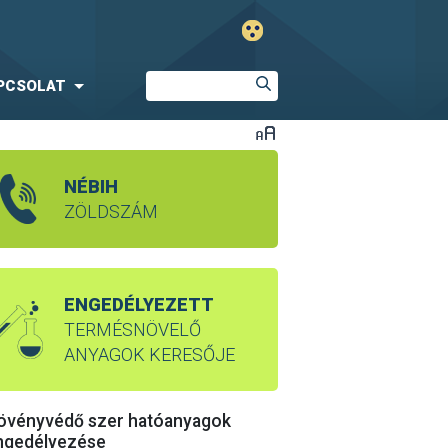
PCSOLAT
NÉBIH
ZÖLDSZÁM
ENGEDÉLYEZETT
TERMÉSNÖVELŐ
ANYAGOK KERESŐJE
övényvédő szer hatóanyagok
ngedélyezése