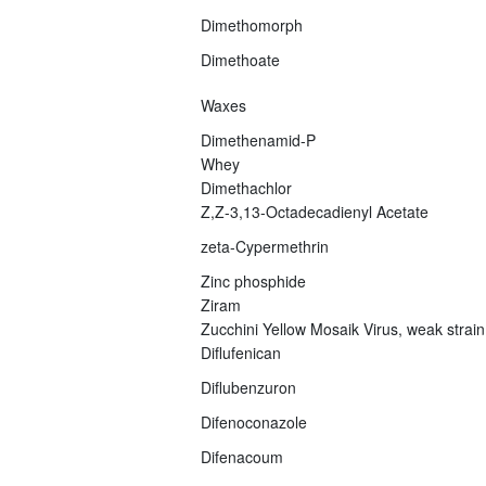
Dimethomorph
Dimethoate
Waxes
Dimethenamid-P
Whey
Dimethachlor
Z,Z-3,13-Octadecadienyl Acetate
zeta-Cypermethrin
Zinc phosphide
Ziram
Zucchini Yellow Mosaik Virus, weak strain
Diflufenican
Diflubenzuron
Difenoconazole
Difenacoum