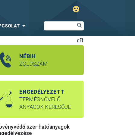
PCSOLAT
NÉBIH
ZÖLDSZÁM
ENGEDÉLYEZETT
TERMÉSNÖVELŐ
ANYAGOK KERESŐJE
övényvédő szer hatóanyagok
ngedélyezése