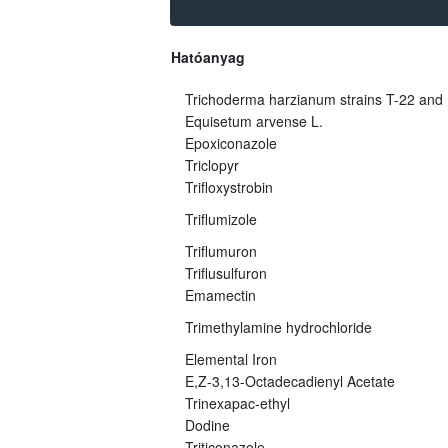
Hatóanyag
Trichoderma harzianum strains T-22 and
Equisetum arvense L.
Epoxiconazole
Triclopyr
Trifloxystrobin
Triflumizole
Triflumuron
Triflusulfuron
Emamectin
Trimethylamine hydrochloride
Elemental Iron
E,Z-3,13-Octadecadienyl Acetate
Trinexapac-ethyl
Dodine
Triticonazole