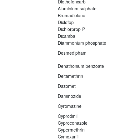
Diethofencarb
Aluminium sulphate
Bromadiolone
Diclofop
Dichlorprop-P
Dicamba
Diammonium phosphate
Desmedipham
Denathonium benzoate
Deltamethrin
Dazomet
Daminozide
Cyromazine
Cyprodinil
Cyproconazole
Cypermethrin
Cymoxanil