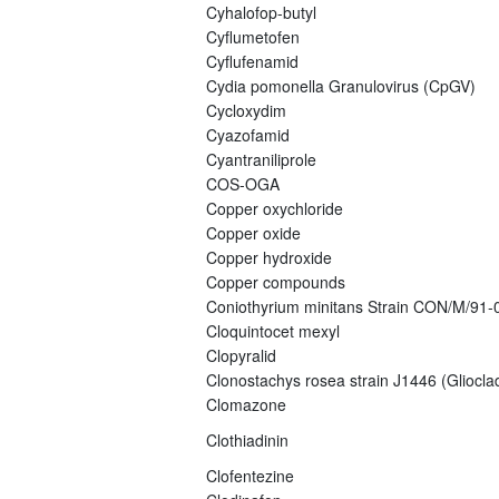
Cyhalofop-butyl
Cyflumetofen
Cyflufenamid
Cydia pomonella Granulovirus (CpGV)
Cycloxydim
Cyazofamid
Cyantraniliprole
COS-OGA
Copper oxychloride
Copper oxide
Copper hydroxide
Copper compounds
Coniothyrium minitans Strain CON/M/91
Cloquintocet mexyl
Clopyralid
Clonostachys rosea strain J1446 (Gliocla
Clomazone
Clothiadinin
Clofentezine