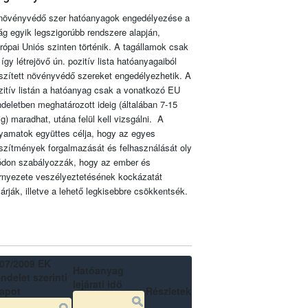
növényvédő szer hatóanyagok engedélyezése a
lág egyik legszigorúbb rendszere alapján,
rópai Uniós szinten történik. A tagállamok csak
 így létrejövő ún. pozitív lista hatóanyagaiból
szített növényvédő szereket engedélyezhetik. A
zitív listán a hatóanyag csak a vonatkozó EU
ndeletben meghatározott ideig (általában 7-15
ig) maradhat, utána felül kell vizsgálni. A
lyamatok együttes célja, hogy az egyes
szítmények forgalmazását és felhasználását oly
don szabályozzák, hogy az ember és
rnyezete veszélyeztetésének kockázatát
zárják, illetve a lehető legkisebbre csökkentsék.
07/2009 EK
Hatóanyag
ndelet szerinti
lejárati idő
lapot
Részletek