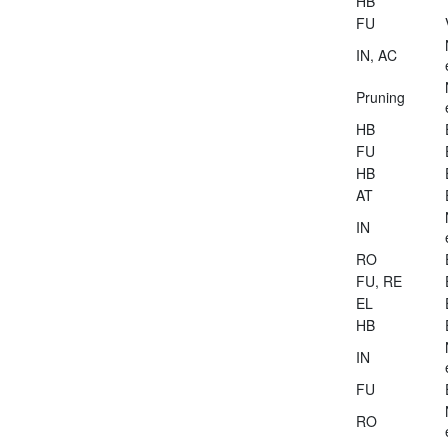
HB
FU
IN, AC
Pruning
HB
FU
HB
AT
IN
RO
FU, RE
EL
HB
IN
FU
RO