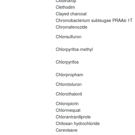
Clodinafop
Clethodim
Clayed charcoal
Chromobacterium subtsugae PRAA4-1T
Chromafenozide
Chlorsulfuron
Chlorpyrifos-methyl
Chlorpyrifos
Chlorpropham
Chlorotoluron
Chlorothalonil
Chloropicrin
Chlormequat
Chlorantraniliprole
Chitosan hydrochloride
Cerevisane