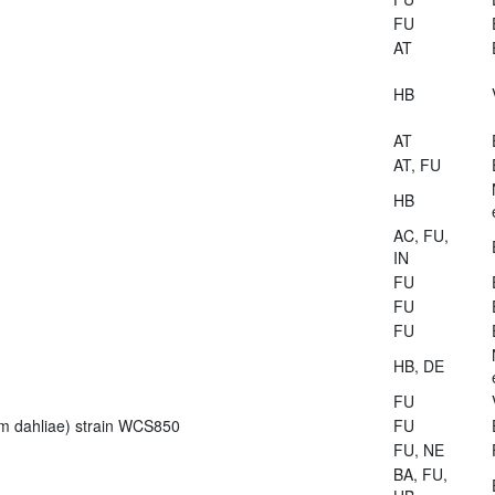
FU
AT
HB
AT
AT, FU
HB
AC, FU,
IN
FU
FU
FU
HB, DE
FU
lium dahliae) strain WCS850
FU
FU, NE
BA, FU,