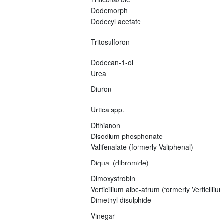
Dodemorph
Dodecyl acetate
Tritosulforon
Dodecan-1-ol
Urea
Diuron
Urtica spp.
Dithianon
Disodium phosphonate
Valifenalate (formerly Valiphenal)
Diquat (dibromide)
Dimoxystrobin
Verticillium albo-atrum (formerly Verticil
Dimethyl disulphide
Vinegar