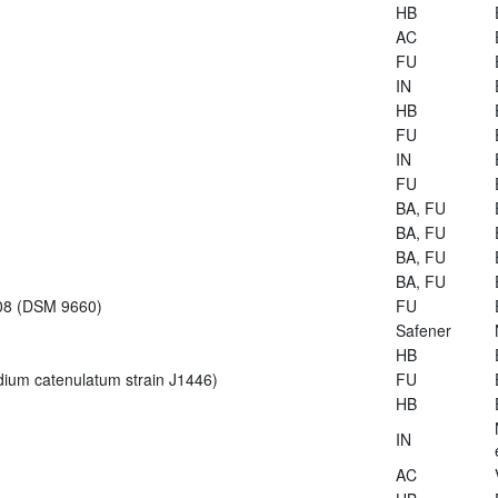
HB
AC
FU
IN
HB
FU
IN
FU
BA, FU
BA, FU
BA, FU
BA, FU
-08 (DSM 9660)
FU
Safener
HB
dium catenulatum strain J1446)
FU
HB
IN
AC