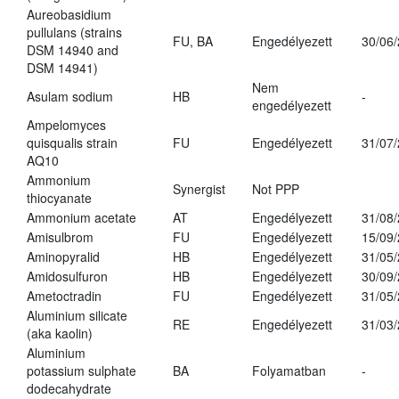
Aureobasidium
pullulans (strains
FU, BA
Engedélyezett
30/06
DSM 14940 and
DSM 14941)
Nem
Asulam sodium
HB
-
engedélyezett
Ampelomyces
quisqualis strain
FU
Engedélyezett
31/07
AQ10
Ammonium
Synergist
Not PPP
thiocyanate
Ammonium acetate
AT
Engedélyezett
31/08
Amisulbrom
FU
Engedélyezett
15/09
Aminopyralid
HB
Engedélyezett
31/05
Amidosulfuron
HB
Engedélyezett
30/09
Ametoctradin
FU
Engedélyezett
31/05
Aluminium silicate
RE
Engedélyezett
31/03
(aka kaolin)
Aluminium
potassium sulphate
BA
Folyamatban
-
dodecahydrate