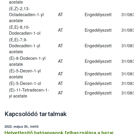
acetate
(E,Z)-2,13-
Octadecadien-1-yl
AT
Engedélyezett
31/08
acetate
(E,E)-8,10-
AT
Engedélyezett
31/08
Dodecadien-1-ol
(E,E)-7,9-
Dodecadien-1-yl
AT
Engedélyezett
31/08
acetate
(E)-8-Dodecen-1-yl
AT
Engedélyezett
31/08
acetate
(E)-5-Decen-1-yl
AT
Engedélyezett
31/08
acetate
(E)-5-Decen-1-ol
AT
Engedélyezett
31/08
(E)-11-Tetradecen-1-
AT
Engedélyezett
31/08
yl acetate
Kapcsolódó tartalmak
2022. május 30., hétfő
Helyettesítő hatóanyagok felhasználása a hazai