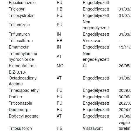
Epoxiconazole
FU
Engedélyezett
Triclopyr
HB
Engedélyezett
31/03
Trifloxystrobin
FU
Engedélyezett
31/07
Nem
Triflumizole
FU
engedélyezett
Triflumuron
IN
Engedélyezett
31/03
Triflusulfuron
HB
Visszavont
-
Emamectin
IN
Engedélyezett
15/11
Trimethylamine
Nem
AT
hydrochloride
engedélyezett
Elemental Iron
MO
Új
26/05
E,Z-3,13-
Octadecadienyl
AT
Engedélyezett
31/08
Acetate
Trinexapac-ethyl
PG
Engedélyezett
2039.
Dodine
FU
Engedélyezett
30/06
Triticonazole
FU
Engedélyezett
2027.
Dodemorph
FU
Engedélyezett
2024.0
Dodecyl acetate
AT
Engedélyezett
31/08
végső
Tritosulforon
HB
Visszavont
türelmi