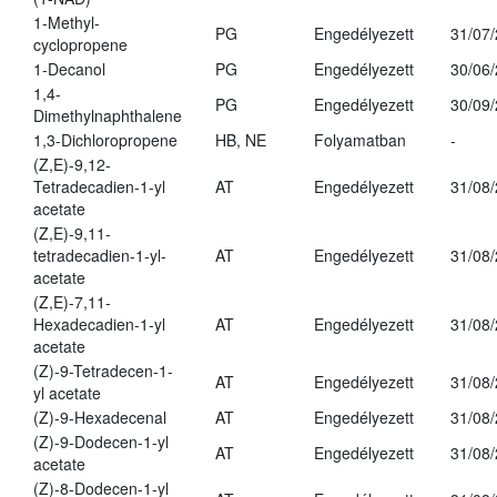
1-Methyl-
PG
Engedélyezett
31/07
cyclopropene
1-Decanol
PG
Engedélyezett
30/06
1,4-
PG
Engedélyezett
30/09
Dimethylnaphthalene
1,3-Dichloropropene
HB, NE
Folyamatban
-
(Z,E)-9,12-
Tetradecadien-1-yl
AT
Engedélyezett
31/08
acetate
(Z,E)-9,11-
tetradecadien-1-yl-
AT
Engedélyezett
31/08
acetate
(Z,E)-7,11-
Hexadecadien-1-yl
AT
Engedélyezett
31/08
acetate
(Z)-9-Tetradecen-1-
AT
Engedélyezett
31/08
yl acetate
(Z)-9-Hexadecenal
AT
Engedélyezett
31/08
(Z)-9-Dodecen-1-yl
AT
Engedélyezett
31/08
acetate
(Z)-8-Dodecen-1-yl