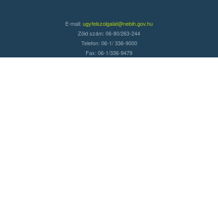
E-mail:
ugyfelszolgalat@nebih.gov.hu
Zöld szám: 06-80/263-244
Telefon: 06-1/ 336-9000
Fax: 06-1/336-9479