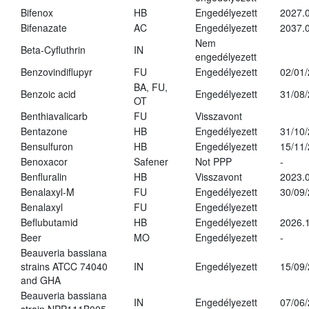
Bifenox
HB
Engedélyezett
2027.0
Bifenazate
AC
Engedélyezett
2037.
Nem
Beta-Cyfluthrin
IN
engedélyezett
Benzovindiflupyr
FU
Engedélyezett
02/01
BA, FU,
Benzoic acid
Engedélyezett
31/08
OT
Benthiavalicarb
FU
Visszavont
Bentazone
HB
Engedélyezett
31/10
Bensulfuron
HB
Engedélyezett
15/11
Benoxacor
Safener
Not PPP
-
Benfluralin
HB
Visszavont
2023.
Benalaxyl-M
FU
Engedélyezett
30/09
Benalaxyl
FU
Engedélyezett
Beflubutamid
HB
Engedélyezett
2026.
Beer
MO
Engedélyezett
-
Beauveria bassiana
strains ATCC 74040
IN
Engedélyezett
15/09
and GHA
Beauveria bassiana
IN
Engedélyezett
07/06