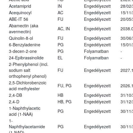
Acetamiprid
IN
Engedélyezett
28/02
Acequinocyl
AC
Engedélyezett
15/11
ABE-IT 56
FU
Engedélyezett
20/05
Abamectin (aka
AC, IN
Engedélyezett
2038.
avermectin)
Quinolin-8-ol
FU
Engedélyezett
30/06
6-Benzyladenine
PG
Engedélyezett
15/01
3-decen-2-one
PG
Folyamatban
-
24-Epibrassinolide
EL
Folyamatban
-
2-Phenylphenol (incl.
sodium salt
FU
Engedélyezett
2027.1
orthophenyl phenol)
2,5-Dichlorobenzoic
FU, PG
Engedélyezett
2026.
acid methylester
2,4-DB
HB
Engedélyezett
31/10
2,4-D
HB, PG
Engedélyezett
31/12
1-Naphthylacetic
PG
Engedélyezett
30/11
acid (1-NAA)
1-
Naphthylacetamide
PG
Engedélyezett
30/11
(1-NAD)