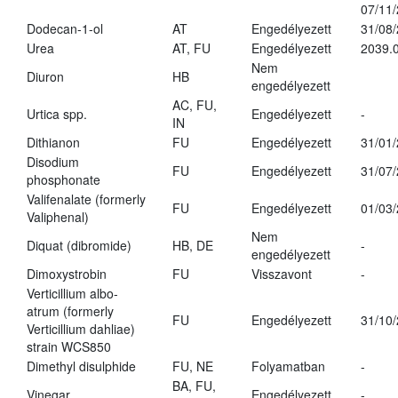
07/11
Dodecan-1-ol
AT
Engedélyezett
31/08
Urea
AT, FU
Engedélyezett
2039.0
Nem
Diuron
HB
engedélyezett
AC, FU,
Urtica spp.
Engedélyezett
-
IN
Dithianon
FU
Engedélyezett
31/01
Disodium
FU
Engedélyezett
31/07
phosphonate
Valifenalate (formerly
FU
Engedélyezett
01/03
Valiphenal)
Nem
Diquat (dibromide)
HB, DE
-
engedélyezett
Dimoxystrobin
FU
Visszavont
-
Verticillium albo-
atrum (formerly
FU
Engedélyezett
31/10
Verticillium dahliae)
strain WCS850
Dimethyl disulphide
FU, NE
Folyamatban
-
BA, FU,
Vinegar
Engedélyezett
-