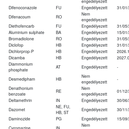
engedélyezett
Difenoconazole
FU
Engedélyezett
31/01
Nem
Difenacoum
RO
engedélyezett
Diethofencarb
FU
Engedélyezett
31/05
Aluminium sulphate
BA
Engedélyezett
15/01
Bromadiolone
RO
Engedélyezett
31/05
Diclofop
HB
Engedélyezett
31/01
Dichlorprop-P
HB
Engedélyezett
2026.
Dicamba
HB
Engedélyezett
2027.0
Diammonium
AT
Engedélyezett
-
phosphate
Nem
Desmedipham
HB
-
engedélyezett
Denathonium
Nem
RE
01/12
benzoate
engedélyezett
Deltamethrin
IN
Engedélyezett
30/06
NE, FU,
Dazomet
Engedélyezett
30/11
HB, ST
Daminozide
PG
Engedélyezett
15/09
Nem
Cyromazine
IN