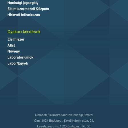
Hatósági jogsegély
Élelmiszermentő Központ
Hírlevél feliratkozás
Gyakori kérdések
Élelmiszer
Állat
Növény
Laboratóriumok
Labor/Egyéb
Nemzeti Élelmiszerlánc-biztonsági Hivatal
Cím: 1024 Budapest, Keleti Károly utca. 24.
Levelezési cím: 1525 Budapest. Pf. 30.