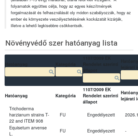
folyamatok együttes célja, hogy az egyes készítmények
forgalmazását és felhasználását oly módon szabályozzák, hogy az
ember és környezete veszélyeztetésének kockázatát kizárják,
illetve a lehető legkisebbre csökkentsék.
Növényvédő szer hatóanyag lista
1107/2009 EK
Hatóan
Hatóanyag
Kategória
Rendelet szerinti
lejárati 
állapot
1107/2009 EK
Hatóan
Hatóanyag
Kategória
Rendelet szerinti
lejárati 
állapot
Trichoderma
harzianum strains T-
FU
Engedélyezett
2026.
22 and ITEM 908
Equisetum arvense
FU
Engedélyezett
-
L.