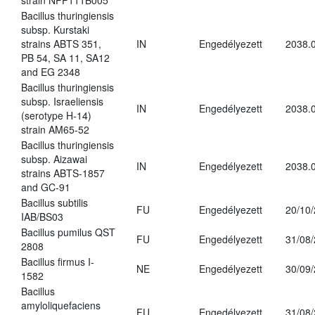
strain NPP111B005
Bacillus thuringiensis
subsp. Kurstaki
strains ABTS 351,
IN
Engedélyezett
2038.
PB 54, SA 11, SA12
and EG 2348
Bacillus thuringiensis
subsp. Israeliensis
IN
Engedélyezett
2038.
(serotype H-14)
strain AM65-52
Bacillus thuringiensis
subsp. Aizawai
IN
Engedélyezett
2038.
strains ABTS-1857
and GC-91
Bacillus subtilis
FU
Engedélyezett
20/10
IAB/BS03
Bacillus pumilus QST
FU
Engedélyezett
31/08
2808
Bacillus firmus I-
NE
Engedélyezett
30/09
1582
Bacillus
amyloliquefaciens
FU
Engedélyezett
31/08