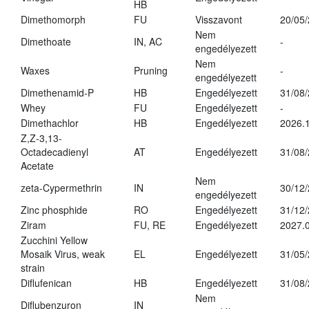
HB
Dimethomorph
FU
Visszavont
20/05
Nem
Dimethoate
IN, AC
-
engedélyezett
Nem
Waxes
Pruning
-
engedélyezett
Dimethenamid-P
HB
Engedélyezett
31/08
Whey
FU
Engedélyezett
-
Dimethachlor
HB
Engedélyezett
2026.1
Z,Z-3,13-
Octadecadienyl
AT
Engedélyezett
31/08
Acetate
Nem
zeta-Cypermethrin
IN
30/12
engedélyezett
Zinc phosphide
RO
Engedélyezett
31/12
Ziram
FU, RE
Engedélyezett
2027.
Zucchini Yellow
Mosaik Virus, weak
EL
Engedélyezett
31/05
strain
Diflufenican
HB
Engedélyezett
31/08
Nem
Diflubenzuron
IN