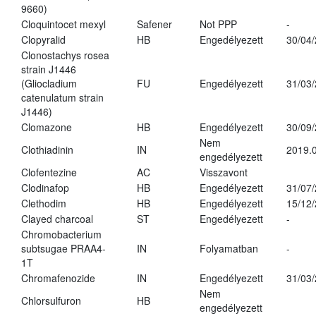
9660)
Cloquintocet mexyl
Safener
Not PPP
-
Clopyralid
HB
Engedélyezett
30/04
Clonostachys rosea
strain J1446
(Gliocladium
FU
Engedélyezett
31/03
catenulatum strain
J1446)
Clomazone
HB
Engedélyezett
30/09
Nem
Clothiadinin
IN
2019.0
engedélyezett
Clofentezine
AC
Visszavont
Clodinafop
HB
Engedélyezett
31/07
Clethodim
HB
Engedélyezett
15/12
Clayed charcoal
ST
Engedélyezett
-
Chromobacterium
subtsugae PRAA4-
IN
Folyamatban
-
1T
Chromafenozide
IN
Engedélyezett
31/03
Nem
Chlorsulfuron
HB
engedélyezett