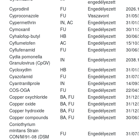
engedélyezett
Cyprodinil
FU
Engedélyezett
2026.
Cyproconazole
FU
Visszavont
31/05
Cypermethrin
IN, AC
Engedélyezett
31/01
Cymoxanil
FU
Engedélyezett
30/11
Cyhalofop-butyl
HB
Engedélyezett
30/06
Cyflumetofen
AC
Engedélyezett
15/10
Cyflufenamid
FU
Engedélyezett
30/06
Cydia pomonella
IN
Engedélyezett
2038.
Granulovirus (CpGV)
Cycloxydim
HB
Engedélyezett
31/01
Cyazofamid
FU
Engedélyezett
31/07
Cyantraniliprole
IN
Engedélyezett
14/09
COS-OGA
FU
Engedélyezett
22/04
Copper oxychloride
BA, FU
Engedélyezett
31/12
Copper oxide
BA, FU
Engedélyezett
31/12
Copper hydroxide
BA, FU
Engedélyezett
31/12
Copper compounds
BA, FU
Engedélyezett
30/06
Coniothyrium
minitans Strain
FU
Engedélyezett
31/07
CON/M/91-08 (DSM