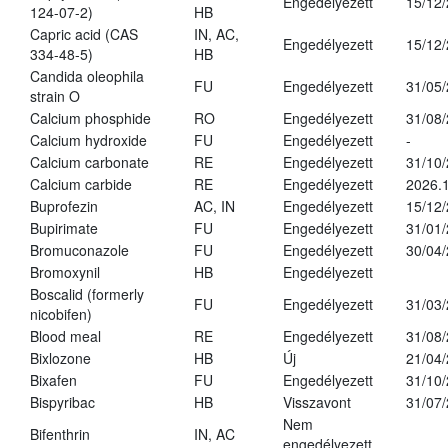
Engedélyezett
15/12
124-07-2)
HB
Capric acid (CAS
IN, AC,
Engedélyezett
15/12
334-48-5)
HB
Candida oleophila
FU
Engedélyezett
31/05
strain O
Calcium phosphide
RO
Engedélyezett
31/08
Calcium hydroxide
FU
Engedélyezett
-
Calcium carbonate
RE
Engedélyezett
31/10
Calcium carbide
RE
Engedélyezett
2026.1
Buprofezin
AC, IN
Engedélyezett
15/12
Bupirimate
FU
Engedélyezett
31/01
Bromuconazole
FU
Engedélyezett
30/04
Bromoxynil
HB
Engedélyezett
Boscalid (formerly
FU
Engedélyezett
31/03
nicobifen)
Blood meal
RE
Engedélyezett
31/08
Bixlozone
HB
Új
21/04
Bixafen
FU
Engedélyezett
31/10
Bispyribac
HB
Visszavont
31/07
Nem
Bifenthrin
IN, AC
engedélyezett