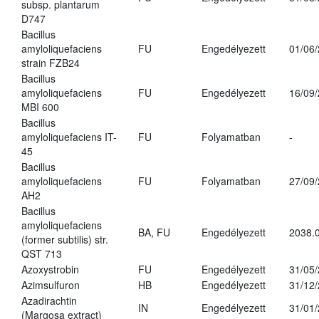
subsp. plantarum
D747
Bacillus
amyloliquefaciens
FU
Engedélyezett
01/06
strain FZB24
Bacillus
amyloliquefaciens
FU
Engedélyezett
16/09
MBI 600
Bacillus
amyloliquefaciens IT-
FU
Folyamatban
-
45
Bacillus
amyloliquefaciens
FU
Folyamatban
27/09
AH2
Bacillus
amyloliquefaciens
BA, FU
Engedélyezett
2038.
(former subtilis) str.
QST 713
Azoxystrobin
FU
Engedélyezett
31/05
Azimsulfuron
HB
Engedélyezett
31/12
Azadirachtin
IN
Engedélyezett
31/01
(Margosa extract)