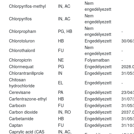
Nem
Chlorpyrifos-methyl
IN, AC
engedélyezett
Nem
Chlorpyrifos
IN, AC
engedélyezett
Nem
Chlorpropham
PG, HB
-
engedélyezett
Chlorotoluron
HB
Engedélyezett
30/06
Nem
Chlorothalonil
FU
-
engedélyezett
Chloropicrin
NE
Folyamatban
-
Chlormequat
PG
Engedélyezett
2028.0
Chlorantraniliprole
IN
Engedélyezett
31/05
Chitosan
EL
Engedélyezett
-
hydrochloride
Cerevisane
PA
Engedélyezett
23/04
Carfentrazone-ethyl
HB
Engedélyezett
31/07
Carboxin
FU
Engedélyezett
31/05
Carbon dioxide
IN, RO
Engedélyezett
2037.
Carbetamide
HB
Engedélyezett
31/05
Captan
FU
Engedélyezett
31/10
Caprylic acid (CAS
IN, AC,