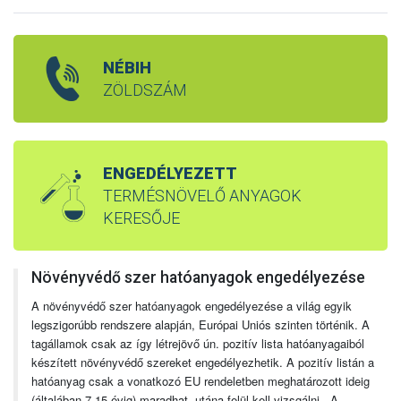
NÉBIH
ZÖLDSZÁM
ENGEDÉLYEZETT
TERMÉSNÖVELŐ ANYAGOK
KERESŐJE
Növényvédő szer hatóanyagok engedélyezése
A növényvédő szer hatóanyagok engedélyezése a világ egyik
legszigorúbb rendszere alapján, Európai Uniós szinten történik. A
tagállamok csak az így létrejövő ún. pozitív lista hatóanyagaiból
készített növényvédő szereket engedélyezhetik. A pozitív listán a
hatóanyag csak a vonatkozó EU rendeletben meghatározott ideig
(általában 7-15 évig) maradhat, utána felül kell vizsgálni. A