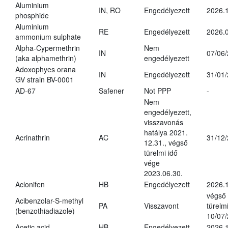
Aluminium
IN, RO
Engedélyezett
2026.1
phosphide
Aluminium
RE
Engedélyezett
2026.0
ammonium sulphate
Alpha-Cypermethrin
Nem
IN
07/06
(aka alphamethrin)
engedélyezett
Adoxophyes orana
IN
Engedélyezett
31/01
GV strain BV-0001
AD-67
Safener
Not PPP
-
Nem
engedélyezett,
visszavonás
hatálya 2021.
Acrinathrin
AC
31/12
12.31., végső
türelmi idő
vége
2023.06.30.
Aclonifen
HB
Engedélyezett
2026.
végső
Acibenzolar-S-methyl
PA
Visszavont
türelmi
(benzothiadiazole)
10/07
Acetic acid
HB
Engedélyezett
2026.1