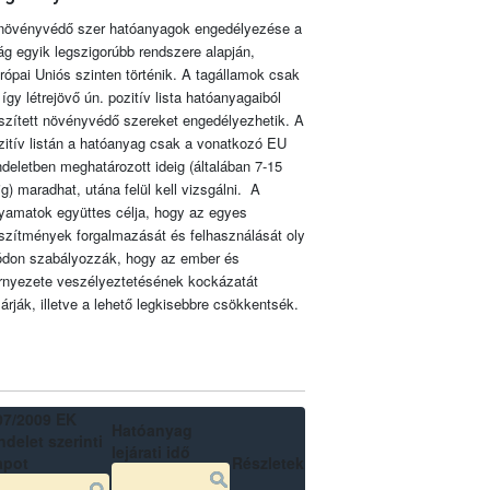
növényvédő szer hatóanyagok engedélyezése a
lág egyik legszigorúbb rendszere alapján,
rópai Uniós szinten történik. A tagállamok csak
 így létrejövő ún. pozitív lista hatóanyagaiból
szített növényvédő szereket engedélyezhetik. A
zitív listán a hatóanyag csak a vonatkozó EU
ndeletben meghatározott ideig (általában 7-15
ig) maradhat, utána felül kell vizsgálni. A
lyamatok együttes célja, hogy az egyes
szítmények forgalmazását és felhasználását oly
don szabályozzák, hogy az ember és
rnyezete veszélyeztetésének kockázatát
zárják, illetve a lehető legkisebbre csökkentsék.
07/2009 EK
Hatóanyag
delet szerinti
lejárati idő
apot
Részletek