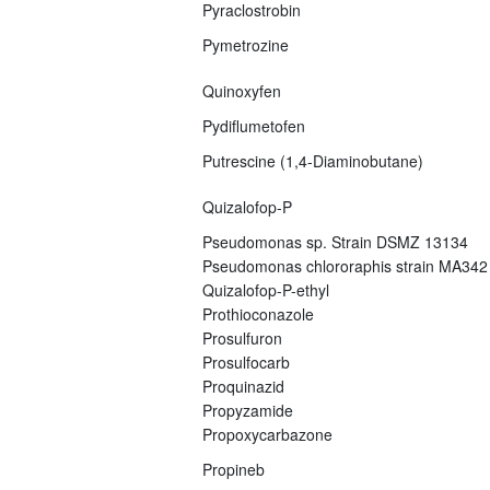
Pyraclostrobin
Pymetrozine
Quinoxyfen
Pydiflumetofen
Putrescine (1,4-Diaminobutane)
Quizalofop-P
Pseudomonas sp. Strain DSMZ 13134
Pseudomonas chlororaphis strain MA342
Quizalofop-P-ethyl
Prothioconazole
Prosulfuron
Prosulfocarb
Proquinazid
Propyzamide
Propoxycarbazone
Propineb