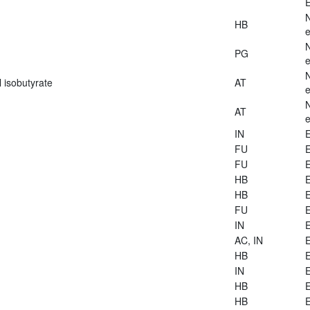
E
HB
e
PG
e
 isobutyrate
AT
e
AT
e
IN
E
FU
E
FU
E
HB
E
HB
E
FU
E
IN
E
AC, IN
E
HB
E
IN
E
HB
E
HB
E