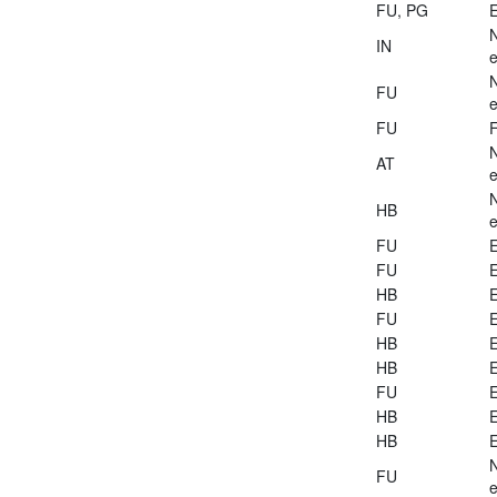
FU, PG
E
IN
e
FU
e
FU
AT
e
HB
e
FU
E
FU
E
HB
E
FU
E
HB
E
HB
E
FU
E
HB
E
HB
E
FU
e