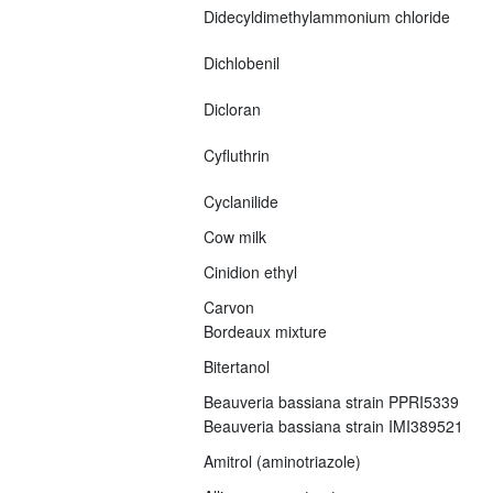
Didecyldimethylammonium chloride
Dichlobenil
Dicloran
Cyfluthrin
Cyclanilide
Cow milk
Cinidion ethyl
Carvon
Bordeaux mixture
Bitertanol
Beauveria bassiana strain PPRI5339
Beauveria bassiana strain IMI389521
Amitrol (aminotriazole)