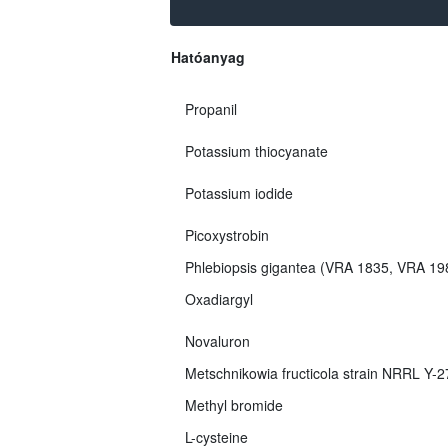
Hatóanyag
Propanil
Potassium thiocyanate
Potassium iodide
Picoxystrobin
Phlebiopsis gigantea (VRA 1835, VRA 1
Oxadiargyl
Novaluron
Metschnikowia fructicola strain NRRL Y-
Methyl bromide
L-cysteine