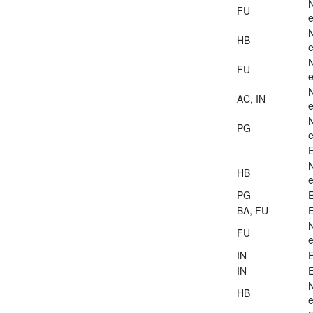
FU
e
HB
e
FU
e
AC, IN
e
PG
e
E
HB
e
PG
E
BA, FU
E
FU
e
IN
E
IN
E
HB
e