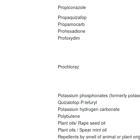
Propiconazole
Propaquizafop
Propamocarb
Prohexadione
Profoxydim
Prochloraz
Potassium phosphonates (formerly potas
Quizalofop-P-tefuryl
Potassium hydrogen carbonate
Polybutene
Plant oils/ Rape seed oil
Plant oils / Spear mint oil
Repellents by smell of animal or plant origi