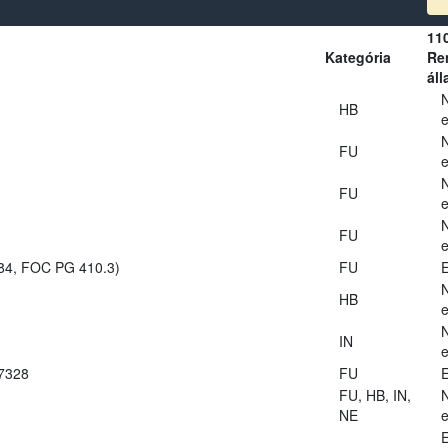
11
Kategória
Ren
áll
HB
e
FU
e
FU
e
FU
e
984, FOC PG 410.3)
FU
E
HB
e
IN
e
27328
FU
E
FU, HB, IN,
NE
e
E