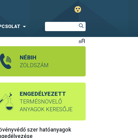
PCSOLAT
NÉBIH
ZÖLDSZÁM
ENGEDÉLYEZETT
TERMÉSNÖVELŐ
ANYAGOK KERESŐJE
övényvédő szer hatóanyagok
ngedélyezése