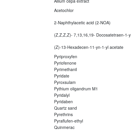
Allium cepa extract
Acetochlor
2-Naphthylacetic acid (2-NOA)
(Z,Z,Z,Z)- 7,13,16,19- Docosatetraen-1-yl
(Z)-13-Hexadecen-11-yn-1-yl acetate
Pyriproxyfen
Pyriofenone
Pyrimethanil
Pyridate
Pyroxsulam
Pythium oligandrum M1
Pyridalyl
Pyridaben
Quartz sand
Pyrethrins
Pyraflufen-ethyl
Quinmerac