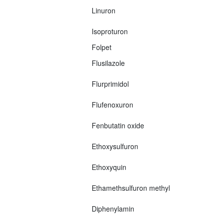
Linuron
Isoproturon
Folpet
Flusilazole
Flurprimidol
Flufenoxuron
Fenbutatin oxide
Ethoxysulfuron
Ethoxyquin
Ethamethsulfuron methyl
Diphenylamin