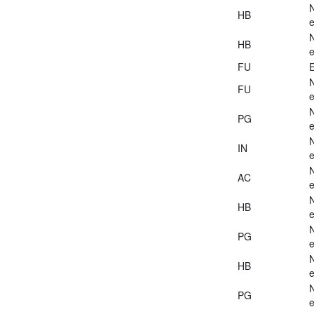
HB
e
HB
e
FU
E
FU
e
PG
e
IN
e
AC
e
HB
e
PG
e
HB
e
PG
e