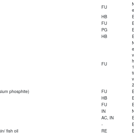
FU
e
HB
E
FU
E
PG
E
HB
E
e
v
h
FU
1
t
2
sium phosphite)
FU
E
HB
E
FU
E
IN
AC, IN
E
-
E
n/ fish oil
RE
E