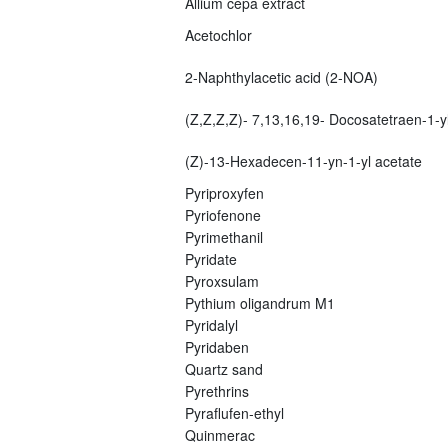
Allium cepa extract
Acetochlor
2-Naphthylacetic acid (2-NOA)
(Z,Z,Z,Z)- 7,13,16,19- Docosatetraen-1-yl
(Z)-13-Hexadecen-11-yn-1-yl acetate
Pyriproxyfen
Pyriofenone
Pyrimethanil
Pyridate
Pyroxsulam
Pythium oligandrum M1
Pyridalyl
Pyridaben
Quartz sand
Pyrethrins
Pyraflufen-ethyl
Quinmerac