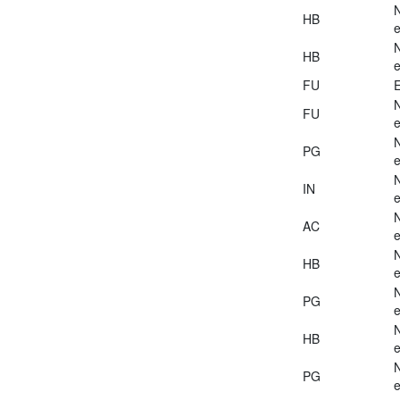
HB
e
HB
e
FU
E
FU
e
PG
e
IN
e
AC
e
HB
e
PG
e
HB
e
PG
e