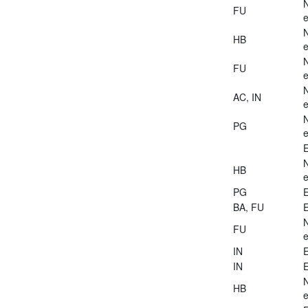
FU
e
HB
e
FU
e
AC, IN
e
PG
e
E
HB
e
PG
E
BA, FU
E
FU
e
IN
E
IN
E
HB
e