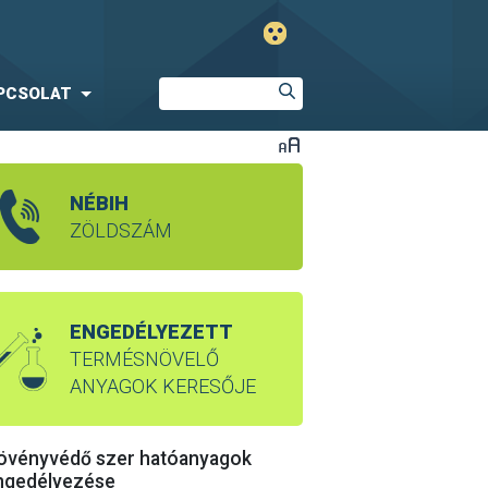
PCSOLAT
NÉBIH
ZÖLDSZÁM
ENGEDÉLYEZETT
TERMÉSNÖVELŐ
ANYAGOK KERESŐJE
övényvédő szer hatóanyagok
ngedélyezése