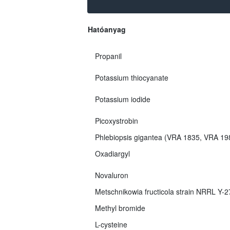
Hatóanyag
Propanil
Potassium thiocyanate
Potassium iodide
Picoxystrobin
Phlebiopsis gigantea (VRA 1835, VRA 1
Oxadiargyl
Novaluron
Metschnikowia fructicola strain NRRL Y-
Methyl bromide
L-cysteine