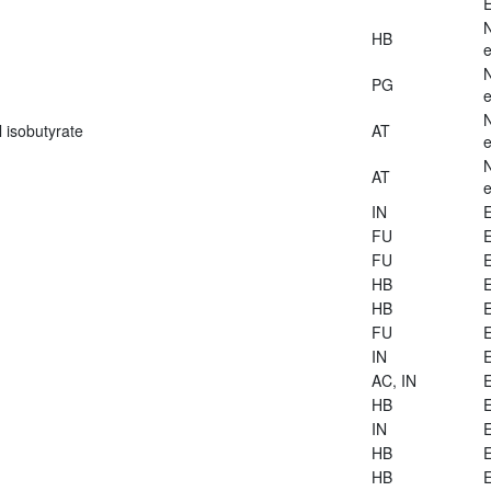
E
HB
e
PG
e
 isobutyrate
AT
e
AT
e
IN
E
FU
E
FU
E
HB
E
HB
E
FU
E
IN
E
AC, IN
E
HB
E
IN
E
HB
E
HB
E