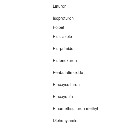
Linuron
Isoproturon
Folpet
Flusilazole
Flurprimidol
Flufenoxuron
Fenbutatin oxide
Ethoxysulfuron
Ethoxyquin
Ethamethsulfuron methyl
Diphenylamin