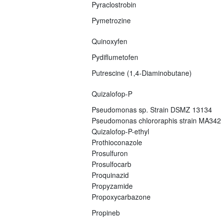
Pyraclostrobin
Pymetrozine
Quinoxyfen
Pydiflumetofen
Putrescine (1,4-Diaminobutane)
Quizalofop-P
Pseudomonas sp. Strain DSMZ 13134
Pseudomonas chlororaphis strain MA342
Quizalofop-P-ethyl
Prothioconazole
Prosulfuron
Prosulfocarb
Proquinazid
Propyzamide
Propoxycarbazone
Propineb