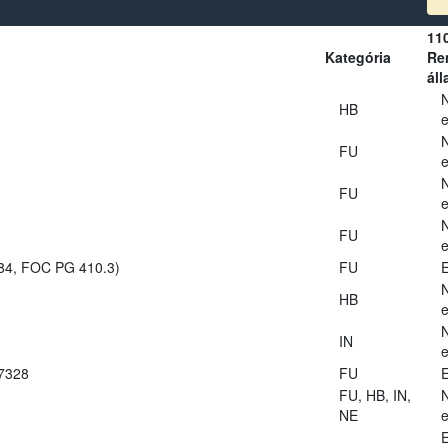
11
Kategória
Ren
áll
HB
e
FU
e
FU
e
FU
e
984, FOC PG 410.3)
FU
E
HB
e
IN
e
27328
FU
E
FU, HB, IN,
NE
e
E