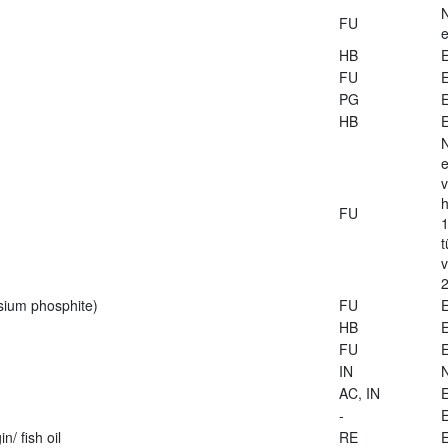
FU
e
HB
E
FU
E
PG
E
HB
E
e
v
h
FU
1
t
2
sium phosphite)
FU
E
HB
E
FU
E
IN
AC, IN
E
-
E
n/ fish oil
RE
E