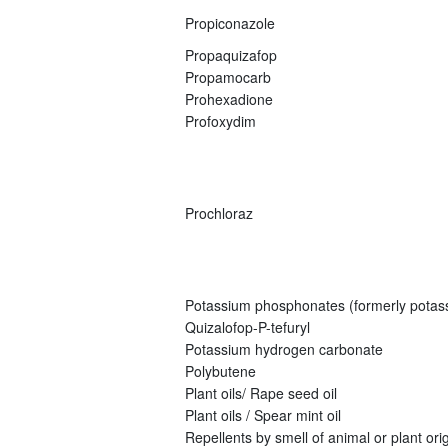
Propiconazole
Propaquizafop
Propamocarb
Prohexadione
Profoxydim
Prochloraz
Potassium phosphonates (formerly potas
Quizalofop-P-tefuryl
Potassium hydrogen carbonate
Polybutene
Plant oils/ Rape seed oil
Plant oils / Spear mint oil
Repellents by smell of animal or plant origi