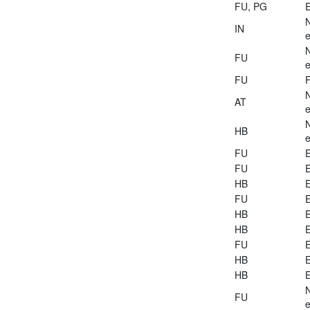
FU, PG
E
IN
e
FU
e
FU
AT
e
HB
e
FU
E
FU
E
HB
E
FU
E
HB
E
HB
E
FU
E
HB
E
HB
E
FU
e