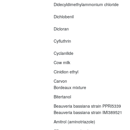
Didecyldimethylammonium chloride
Dichlobenil
Dicloran
Cyfluthrin
Cyclanilide
Cow milk
Cinidion ethyl
Carvon
Bordeaux mixture
Bitertanol
Beauveria bassiana strain PPRI5339
Beauveria bassiana strain IMI389521
Amitrol (aminotriazole)