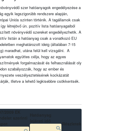
növényvédő szer hatóanyagok engedélyezése a
lág egyik legszigorúbb rendszere alapján,
rópai Uniós szinten történik. A tagállamok csak
 így létrejövő ún. pozitív lista hatóanyagaiból
szített növényvédő szereket engedélyezhetik. A
zitív listán a hatóanyag csak a vonatkozó EU
ndeletben meghatározott ideig (általában 7-15
ig) maradhat, utána felül kell vizsgálni. A
lyamatok együttes célja, hogy az egyes
szítmények forgalmazását és felhasználását oly
don szabályozzák, hogy az ember és
rnyezete veszélyeztetésének kockázatát
zárják, illetve a lehető legkisebbre csökkentsék.
07/2009 EK
Hatóanyag
delet szerinti
lejárati idő
apot
Részletek