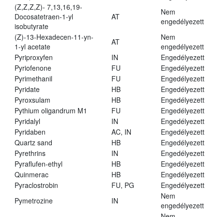
(Z,Z,Z,Z)- 7,13,16,19-
Nem
Docosatetraen-1-yl
AT
engedélyezett
isobutyrate
(Z)-13-Hexadecen-11-yn-
Nem
AT
1-yl acetate
engedélyezett
Pyriproxyfen
IN
Engedélyezett
Pyriofenone
FU
Engedélyezett
Pyrimethanil
FU
Engedélyezett
Pyridate
HB
Engedélyezett
Pyroxsulam
HB
Engedélyezett
Pythium oligandrum M1
FU
Engedélyezett
Pyridalyl
IN
Engedélyezett
Pyridaben
AC, IN
Engedélyezett
Quartz sand
HB
Engedélyezett
Pyrethrins
IN
Engedélyezett
Pyraflufen-ethyl
HB
Engedélyezett
Quinmerac
HB
Engedélyezett
Pyraclostrobin
FU, PG
Engedélyezett
Nem
Pymetrozine
IN
engedélyezett
Nem