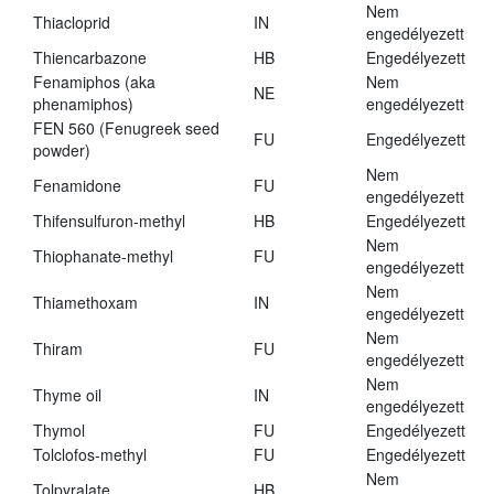
Nem
Thiacloprid
IN
engedélyezett
Thiencarbazone
HB
Engedélyezett
Fenamiphos (aka
Nem
NE
phenamiphos)
engedélyezett
FEN 560 (Fenugreek seed
FU
Engedélyezett
powder)
Nem
Fenamidone
FU
engedélyezett
Thifensulfuron-methyl
HB
Engedélyezett
Nem
Thiophanate-methyl
FU
engedélyezett
Nem
Thiamethoxam
IN
engedélyezett
Nem
Thiram
FU
engedélyezett
Nem
Thyme oil
IN
engedélyezett
Thymol
FU
Engedélyezett
Tolclofos-methyl
FU
Engedélyezett
Nem
Tolpyralate
HB