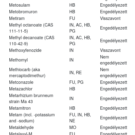
Metosulam
HB
Engedélyezett
Metobromuron
HB
Engedélyezett
Metiram
FU
Visszavont
Methyl octanoate (CAS
IN, AC, HB,
Engedélyezett
111-11-5)
PG
Methyl decanoate (CAS
IN, AC, HB,
Engedélyezett
110-42-9)
PG
Methoxyfenozide
IN
Visszavont
Nem
Methomyl
IN
engedélyezett
Methiocarb (aka
Nem
IN, RE
mercaptodimethur)
engedélyezett
Metconazole
FU, PG
Engedélyezett
Metazachlor
HB
Engedélyezett
Metarhizium brunneum
IN
Engedélyezett
strain Ma 43
Metamitron
HB
Engedélyezett
Metam (incl. -potassium
FU, IN, HB,
Engedélyezett
and -sodium)
NE
Metaldehyde
MO
Engedélyezett
Metalaxyl-M
FU
Engedélyezett