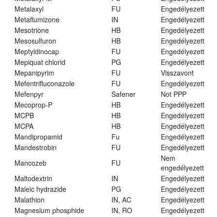
Metalaxyl
FU
Engedélyezett
Metaflumizone
IN
Engedélyezett
Mesotrione
HB
Engedélyezett
Mesosulfuron
HB
Engedélyezett
Meptyldinocap
FU
Engedélyezett
Mepiquat chlorid
PG
Engedélyezett
Mepanipyrim
FU
Visszavont
Mefentrifluconazole
FU
Engedélyezett
Mefenpyr
Safener
Not PPP
Mecoprop-P
HB
Engedélyezett
MCPB
HB
Engedélyezett
MCPA
HB
Engedélyezett
Mandipropamid
Fu
Engedélyezett
Mandestrobin
FU
Engedélyezett
Nem
Mancozeb
FU
engedélyezett
Maltodextrin
IN
Engedélyezett
Maleic hydrazide
PG
Engedélyezett
Malathion
IN, AC
Engedélyezett
Magnesium phosphide
IN, RO
Engedélyezett