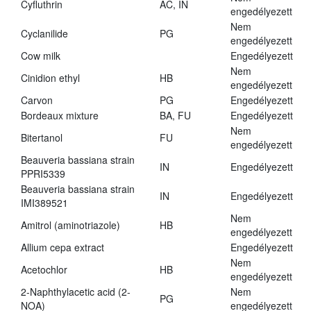
Cyfluthrin
AC, IN
engedélyezett
Nem
Cyclanilide
PG
engedélyezett
Cow milk
Engedélyezett
Nem
Cinidion ethyl
HB
engedélyezett
Carvon
PG
Engedélyezett
Bordeaux mixture
BA, FU
Engedélyezett
Nem
Bitertanol
FU
engedélyezett
Beauveria bassiana strain
IN
Engedélyezett
PPRI5339
Beauveria bassiana strain
IN
Engedélyezett
IMI389521
Nem
Amitrol (aminotriazole)
HB
engedélyezett
Allium cepa extract
Engedélyezett
Nem
Acetochlor
HB
engedélyezett
2-Naphthylacetic acid (2-
Nem
PG
NOA)
engedélyezett