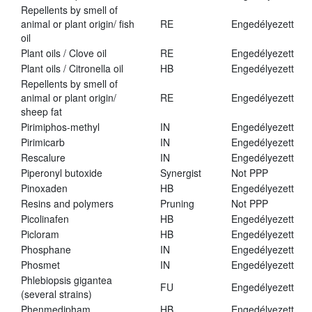
Repellents by smell of
animal or plant origin/ fish
RE
Engedélyezett
oil
Plant oils / Clove oil
RE
Engedélyezett
Plant oils / Citronella oil
HB
Engedélyezett
Repellents by smell of
animal or plant origin/
RE
Engedélyezett
sheep fat
Pirimiphos-methyl
IN
Engedélyezett
Pirimicarb
IN
Engedélyezett
Rescalure
IN
Engedélyezett
Piperonyl butoxide
Synergist
Not PPP
Pinoxaden
HB
Engedélyezett
Resins and polymers
Pruning
Not PPP
Picolinafen
HB
Engedélyezett
Picloram
HB
Engedélyezett
Phosphane
IN
Engedélyezett
Phosmet
IN
Engedélyezett
Phlebiopsis gigantea
FU
Engedélyezett
(several strains)
Phenmedipham
HB
Engedélyezett