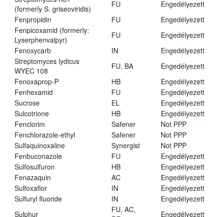
FU
Engedélyezett
(formerly S. griseoviridis)
Fenpropidin
FU
Engedélyezett
Fenpicoxamid (formerly:
FU
Engedélyezett
Lyserphenvalpyr)
Fenoxycarb
IN
Engedélyezett
Streptomyces lydicus
FU, BA
Engedélyezett
WYEC 108
Fenoxaprop-P
HB
Engedélyezett
Fenhexamid
FU
Engedélyezett
Sucrose
EL
Engedélyezett
Sulcotrione
HB
Engedélyezett
Fenclorim
Safener
Not PPP
Fenchlorazole-ethyl
Safener
Not PPP
Sulfaquinoxaline
Synergist
Not PPP
Fenbuconazole
FU
Engedélyezett
Sulfosulfuron
HB
Engedélyezett
Fenazaquin
AC
Engedélyezett
Sulfoxaflor
IN
Engedélyezett
Sulfuryl fluoride
IN
Engedélyezett
FU, AC,
Sulphur
Engedélyezett