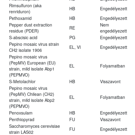
Rimsulfuron (aka
HB
Engedélyezett
renriduron)
Pethoxamid
HB
Engedélyezett
Pepper dust extraction
Nem
RE
residue (PDER)
engedélyezett
S-abscisic acid
PG
Engedélyezett
Pepino mosaic virus strain
EL, VI
Engedélyezett
CH2 isolate 1906
Pepino mosaic virus
(PepMV) European (EU)
EL
Folyamatban
strain, mild isolate Abp1
(PEPMVO)
S-Metolachlor
HB
Visszavont
Pepino mosaic virus
(PepMV) Chilean (CH2)
EL
Folyamatban
strain, mild isolate Abp2
(PEPMVO)
Penoxsulam
HB
Engedélyezett
Penthiopyrad
FU
Visszavont
Saccharomyces cerevisiae
FU
Engedélyezett
strain LAS02