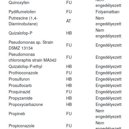
Quinoxyfen
FU
engedélyezett
Pydiflumetofen
FU
Folyamatban
Putrescine (1,4-
Nem
AT
Diaminobutane)
engedélyezett
Nem
Quizalofop-P
HB
engedélyezett
Pseudomonas sp. Strain
FU
Engedélyezett
DSMZ 13134
Pseudomonas
FU
Engedélyezett
chlororaphis strain MA342
Quizalofop-P-ethyl
HB
Engedélyezett
Prothioconazole
FU
Engedélyezett
Prosulfuron
HB
Engedélyezett
Prosulfocarb
HB
Engedélyezett
Proquinazid
FU
Engedélyezett
Propyzamide
HB
Engedélyezett
Propoxycarbazone
HB
Engedélyezett
Nem
Propineb
FU
engedélyezett
Nem
Propiconazole
FU
engedélyezett