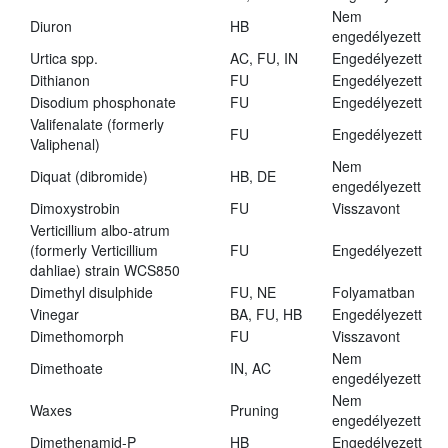
Nem
Diuron
HB
engedélyezett
Urtica spp.
AC, FU, IN
Engedélyezett
Dithianon
FU
Engedélyezett
Disodium phosphonate
FU
Engedélyezett
Valifenalate (formerly
FU
Engedélyezett
Valiphenal)
Nem
Diquat (dibromide)
HB, DE
engedélyezett
Dimoxystrobin
FU
Visszavont
Verticillium albo-atrum
(formerly Verticillium
FU
Engedélyezett
dahliae) strain WCS850
Dimethyl disulphide
FU, NE
Folyamatban
Vinegar
BA, FU, HB
Engedélyezett
Dimethomorph
FU
Visszavont
Nem
Dimethoate
IN, AC
engedélyezett
Nem
Waxes
Pruning
engedélyezett
Dimethenamid-P
HB
Engedélyezett