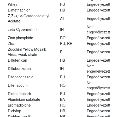
Whey
FU
Engedélyezett
Dimethachlor
HB
Engedélyezett
Z,Z-3,13-Octadecadienyl
AT
Engedélyezett
Acetate
Nem
zeta-Cypermethrin
IN
engedélyezett
Zinc phosphide
RO
Engedélyezett
Ziram
FU, RE
Engedélyezett
Zucchini Yellow Mosaik
EL
Engedélyezett
Virus, weak strain
Diflufenican
HB
Engedélyezett
Nem
Diflubenzuron
IN
engedélyezett
Difenoconazole
FU
Engedélyezett
Nem
Difenacoum
RO
engedélyezett
Diethofencarb
FU
Engedélyezett
Aluminium sulphate
BA
Engedélyezett
Bromadiolone
RO
Engedélyezett
Diclofop
HB
Engedélyezett
Dichlorprop-P
HB
Engedélyezett