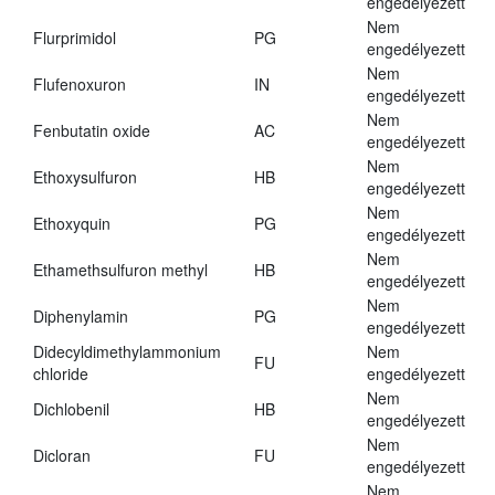
engedélyezett
Nem
Flurprimidol
PG
engedélyezett
Nem
Flufenoxuron
IN
engedélyezett
Nem
Fenbutatin oxide
AC
engedélyezett
Nem
Ethoxysulfuron
HB
engedélyezett
Nem
Ethoxyquin
PG
engedélyezett
Nem
Ethamethsulfuron methyl
HB
engedélyezett
Nem
Diphenylamin
PG
engedélyezett
Didecyldimethylammonium
Nem
FU
chloride
engedélyezett
Nem
Dichlobenil
HB
engedélyezett
Nem
Dicloran
FU
engedélyezett
Nem