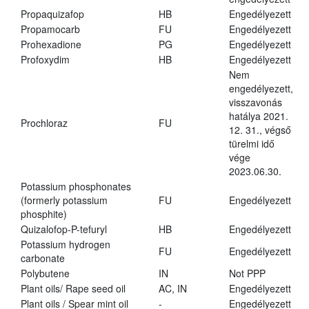
Propaquizafop
HB
Engedélyezett
Propamocarb
FU
Engedélyezett
Prohexadione
PG
Engedélyezett
Profoxydim
HB
Engedélyezett
Nem
engedélyezett,
visszavonás
hatálya 2021.
Prochloraz
FU
12. 31., végső
türelmi idő
vége
2023.06.30.
Potassium phosphonates
(formerly potassium
FU
Engedélyezett
phosphite)
Quizalofop-P-tefuryl
HB
Engedélyezett
Potassium hydrogen
FU
Engedélyezett
carbonate
Polybutene
IN
Not PPP
Plant oils/ Rape seed oil
AC, IN
Engedélyezett
Plant oils / Spear mint oil
-
Engedélyezett