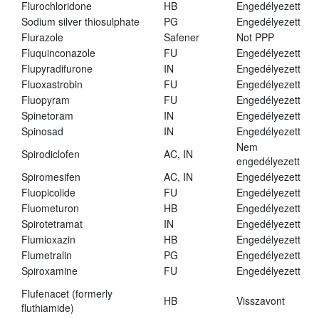
Flurochloridone
HB
Engedélyezett
Sodium silver thiosulphate
PG
Engedélyezett
Flurazole
Safener
Not PPP
Fluquinconazole
FU
Engedélyezett
Flupyradifurone
IN
Engedélyezett
Fluoxastrobin
FU
Engedélyezett
Fluopyram
FU
Engedélyezett
Spinetoram
IN
Engedélyezett
Spinosad
IN
Engedélyezett
Nem
Spirodiclofen
AC, IN
engedélyezett
Spiromesifen
AC, IN
Engedélyezett
Fluopicolide
FU
Engedélyezett
Fluometuron
HB
Engedélyezett
Spirotetramat
IN
Engedélyezett
Flumioxazin
HB
Engedélyezett
Flumetralin
PG
Engedélyezett
Spiroxamine
FU
Engedélyezett
Flufenacet (formerly
HB
Visszavont
fluthiamide)