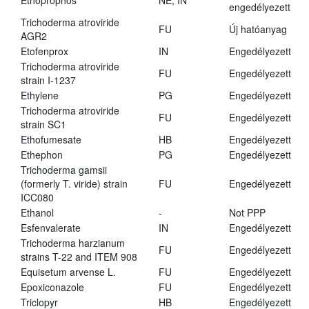
Ethoprophos
NE, IN
engedélyezett
Trichoderma atroviride
FU
Új hatóanyag
AGR2
Etofenprox
IN
Engedélyezett
Trichoderma atroviride
FU
Engedélyezett
strain I-1237
Ethylene
PG
Engedélyezett
Trichoderma atroviride
FU
Engedélyezett
strain SC1
Ethofumesate
HB
Engedélyezett
Ethephon
PG
Engedélyezett
Trichoderma gamsii
(formerly T. viride) strain
FU
Engedélyezett
ICC080
Ethanol
-
Not PPP
Esfenvalerate
IN
Engedélyezett
Trichoderma harzianum
FU
Engedélyezett
strains T-22 and ITEM 908
Equisetum arvense L.
FU
Engedélyezett
Epoxiconazole
FU
Engedélyezett
Triclopyr
HB
Engedélyezett