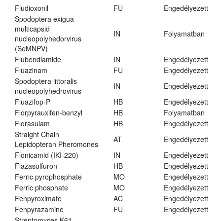
Fludioxonil
FU
Engedélyezett
Spodoptera exigua
multicapsid
IN
Folyamatban
nucleopolyhedorvirus
(SeMNPV)
Flubendiamide
IN
Engedélyezett
Fluazinam
FU
Engedélyezett
Spodoptera littoralis
IN
Engedélyezett
nucleopolyhedrovirus
Fluazifop-P
HB
Engedélyezett
Florpyrauxifen-benzyl
HB
Folyamatban
Florasulam
HB
Engedélyezett
Straight Chain
AT
Engedélyezett
Lepidopteran Pheromones
Flonicamid (IKI-220)
IN
Engedélyezett
Flazasulfuron
HB
Engedélyezett
Ferric pyrophosphate
MO
Engedélyezett
Ferric phosphate
MO
Engedélyezett
Fenpyroximate
AC
Engedélyezett
Fenpyrazamine
FU
Engedélyezett
Streptomyces K61