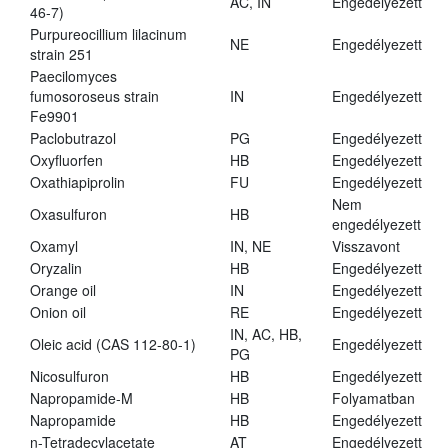
AC, IN
Engedélyezett
46-7)
Purpureocillium lilacinum
NE
Engedélyezett
strain 251
Paecilomyces
fumosoroseus strain
IN
Engedélyezett
Fe9901
Paclobutrazol
PG
Engedélyezett
Oxyfluorfen
HB
Engedélyezett
Oxathiapiprolin
FU
Engedélyezett
Nem
Oxasulfuron
HB
engedélyezett
Oxamyl
IN, NE
Visszavont
Oryzalin
HB
Engedélyezett
Orange oil
IN
Engedélyezett
Onion oil
RE
Engedélyezett
IN, AC, HB,
Oleic acid (CAS 112-80-1)
Engedélyezett
PG
Nicosulfuron
HB
Engedélyezett
Napropamide-M
HB
Folyamatban
Napropamide
HB
Engedélyezett
n-Tetradecylacetate
AT
Engedélyezett