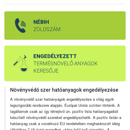
NÉBIH
ZÖLDSZÁM
ENGEDÉLYEZETT
TERMÉSNÖVELŐ ANYAGOK
KERESŐJE
Növényvédő szer hatóanyagok engedélyezése
A növényvédő szer hatóanyagok engedélyezése a világ egyik
legszigorúbb rendszere alapján, Európai Uniós szinten történik. A
tagállamok csak az így létrejövő ún. pozitív lista hatóanyagaiból
készített növényvédő szereket engedélyezhetik. A pozitív listán a
hatóanyag csak a vonatkozó EU rendeletben meghatározott ideig
(általában 7-15 évig) maradhat, utána felül kell vizsgálni. A