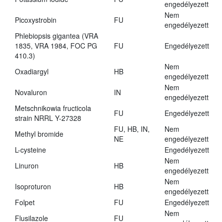
engedélyezett
Nem
Picoxystrobin
FU
engedélyezett
Phlebiopsis gigantea (VRA
1835, VRA 1984, FOC PG
FU
Engedélyezett
410.3)
Nem
Oxadiargyl
HB
engedélyezett
Nem
Novaluron
IN
engedélyezett
Metschnikowia fructicola
FU
Engedélyezett
strain NRRL Y-27328
FU, HB, IN,
Nem
Methyl bromide
NE
engedélyezett
L-cysteine
Engedélyezett
Nem
Linuron
HB
engedélyezett
Nem
Isoproturon
HB
engedélyezett
Folpet
FU
Engedélyezett
Nem
Flusilazole
FU