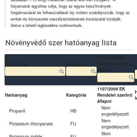
folyamatok együttes célja, hogy az egyes készítmények
forgalmazását és felhasználását oly módon szabályozzák, hogy az
ember és környezete veszélyeztetésének kockázatát kizárják,
illetve a lehető legkisebbre csökkentsék.
Növényvédő szer hatóanyag lista
1107/2009 EK
Hatóanyag
Kategória
Rendelet szerinti
l
állapot
1107/2009 EK
Hatóanyag
Kategória
Rendelet szerinti
l
állapot
Nem
Propanil
HB
engedélyezett
Nem
Potassium thiocyanate
FU
engedélyezett
Nem
Potassium iodide
FU