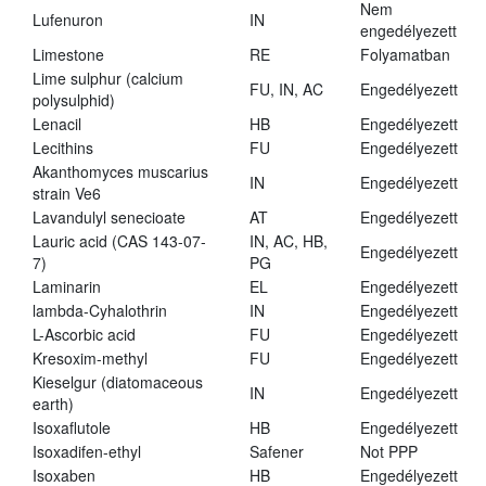
Nem
Lufenuron
IN
engedélyezett
Limestone
RE
Folyamatban
Lime sulphur (calcium
FU, IN, AC
Engedélyezett
polysulphid)
Lenacil
HB
Engedélyezett
Lecithins
FU
Engedélyezett
Akanthomyces muscarius
IN
Engedélyezett
strain Ve6
Lavandulyl senecioate
AT
Engedélyezett
Lauric acid (CAS 143-07-
IN, AC, HB,
Engedélyezett
7)
PG
Laminarin
EL
Engedélyezett
lambda-Cyhalothrin
IN
Engedélyezett
L-Ascorbic acid
FU
Engedélyezett
Kresoxim-methyl
FU
Engedélyezett
Kieselgur (diatomaceous
IN
Engedélyezett
earth)
Isoxaflutole
HB
Engedélyezett
Isoxadifen-ethyl
Safener
Not PPP
Isoxaben
HB
Engedélyezett