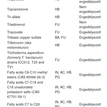
engedélyezett
Nem
Topramezone
HB
engedélyezett
Tri-allate
HB
Engedélyezett
Nem
Triadimenol
FU
engedélyezett
Triazoxide
FU
Engedélyezett
Tribasic copper sulfate
BA, FU
Engedélyezett
Tribenuron (aka
HB
Engedélyezett
metometuron)
Trichoderma asperellum
(formerly T. harzianum)
FU
Engedélyezett
strains ICC012, T25 and
TV1
Fatty acids C8-C10 methyl
IN, AC, HB,
Engedélyezett
esters (CAS 85566-26-3)
PG
Fatty acids C7-C18 and
C18 unsaturated
IN, AC, HB,
Engedélyezett
potassium salts (CAS
PG
67701-09-1)
IN, AC, HB,
Fatty acids C7 to C20
Engedélyezett
PG