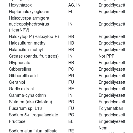
Hexythiazox
AC, IN
Engedélyezett
Heptamaloxyloglucan
EL
Engedélyezett
Helicoverpa armigera
nucleopolyhedrovirus
IN
Engedélyezett
(HearNPV)
Haloxyfop-P (Haloxyfop-R)
HB
Engedélyezett
Halosulfuron methyl
HB
Engedélyezett
Halauxifen-methyl
HB
Engedélyezett
Grease (bands, fruit trees)
IN
Not PPP
Glyphosate
HB
Engedélyezett
Gibberellins
PG
Engedélyezett
Gibberellic acid
PG
Engedélyezett
Geraniol
FU
Engedélyezett
Garlic extract
RE
Engedélyezett
Gamma-cyhalothrin
IN
Engedélyezett
Sintofen (aka Cintofen)
PG
Engedélyezett
Fusarium sp. L13
FU
Folyamatban
Sodium 5-nitroguaiacolate
PG
Engedélyezett
Fructose
EL
Engedélyezett
Nem
Sodium aluminium silicate
RE