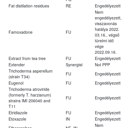
Fat distilation residues
RE
Engedélyezett
Nem
engedélyezett,
visszavonás
hatálya 2022.
Famoxadone
FU
03.16., végső
türelmi idő
vége
2022.09.16.
Extract from tea tree
FU
Engedélyezett
Extender
Synergist
Not PPP
Trichoderma asperellum
FU
Engedélyezett
(strain T34)
Eugenol
FU
Engedélyezett
Trichoderma atroviride
(formerly T. harzianum)
FU
Engedélyezett
strains IMI 206040 and
T11
Etridiazole
FU
Engedélyezett
Etoxazole
IN
Engedélyezett
Nem