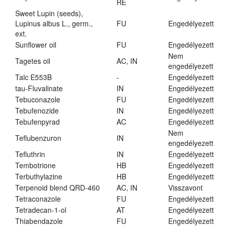
RE
Sweet Lupin (seeds),
Lupinus albus L., germ.,
FU
Engedélyezett
ext.
Sunflower oil
FU
Engedélyezett
Nem
Tagetes oil
AC, IN
engedélyezett
Talc E553B
-
Engedélyezett
tau-Fluvalinate
IN
Engedélyezett
Tebuconazole
FU
Engedélyezett
Tebufenozide
IN
Engedélyezett
Tebufenpyrad
AC
Engedélyezett
Nem
Teflubenzuron
IN
engedélyezett
Tefluthrin
IN
Engedélyezett
Tembotrione
HB
Engedélyezett
Terbuthylazine
HB
Engedélyezett
Terpenoid blend QRD-460
AC, IN
Visszavont
Tetraconazole
FU
Engedélyezett
Tetradecan-1-ol
AT
Engedélyezett
Thiabendazole
FU
Engedélyezett