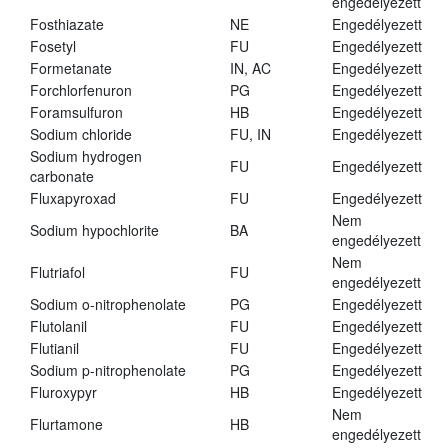
engedélyezett
Fosthiazate
NE
Engedélyezett
Fosetyl
FU
Engedélyezett
Formetanate
IN, AC
Engedélyezett
Forchlorfenuron
PG
Engedélyezett
Foramsulfuron
HB
Engedélyezett
Sodium chloride
FU, IN
Engedélyezett
Sodium hydrogen
FU
Engedélyezett
carbonate
Fluxapyroxad
FU
Engedélyezett
Nem
Sodium hypochlorite
BA
engedélyezett
Nem
Flutriafol
FU
engedélyezett
Sodium o-nitrophenolate
PG
Engedélyezett
Flutolanil
FU
Engedélyezett
Flutianil
FU
Engedélyezett
Sodium p-nitrophenolate
PG
Engedélyezett
Fluroxypyr
HB
Engedélyezett
Nem
Flurtamone
HB
engedélyezett