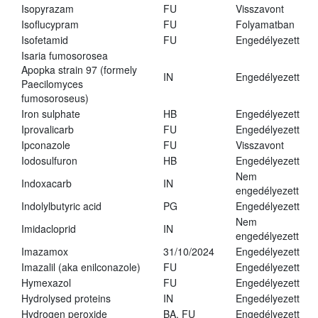
Isopyrazam
FU
Visszavont
Isoflucypram
FU
Folyamatban
Isofetamid
FU
Engedélyezett
Isaria fumosorosea
Apopka strain 97 (formely
IN
Engedélyezett
Paecilomyces
fumosoroseus)
Iron sulphate
HB
Engedélyezett
Iprovalicarb
FU
Engedélyezett
Ipconazole
FU
Visszavont
Iodosulfuron
HB
Engedélyezett
Nem
Indoxacarb
IN
engedélyezett
Indolylbutyric acid
PG
Engedélyezett
Nem
Imidacloprid
IN
engedélyezett
Imazamox
31/10/2024
Engedélyezett
Imazalil (aka enilconazole)
FU
Engedélyezett
Hymexazol
FU
Engedélyezett
Hydrolysed proteins
IN
Engedélyezett
Hydrogen peroxide
BA, FU
Engedélyezett