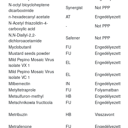
N-octyl bicycloheptene
Synergist
Not PPP
dicarboximide
n-hexadecanyl acetate
AT
Engedélyezett
N-Acetyl thiazolidin-4-
-
Not PPP
carboxylic acid
N,N-Diallyl-2,2-
Safener
Not PPP
dichloroacetamide
Myclobutanil
FU
Engedélyezett
Mustard seeds powder
FU
Engedélyezett
Mild Pepino Mosaic Virus
EL
Engedélyezett
isolate VX 1
Mild Pepino Mosaic Virus
EL
Engedélyezett
isolate VC 1
Milbemectin
IN
Engedélyezett
Metyltetraprole
FU
Folyamatban
Metsulfuron-methyl
HB
Engedélyezett
Metschnikowia fructicola
FU
Engedélyezett
Metribuzin
HB
Visszavont
Metrafenone
FU
Engedélyezett