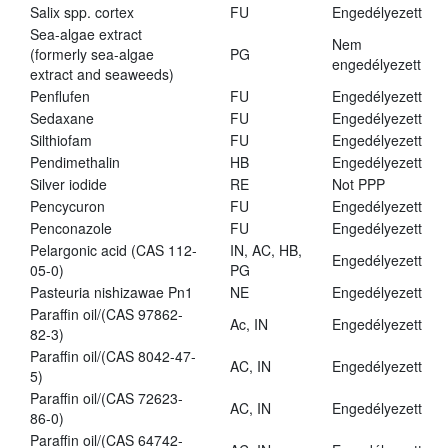
Salix spp. cortex
FU
Engedélyezett
Sea-algae extract
Nem
(formerly sea-algae
PG
engedélyezett
extract and seaweeds)
Penflufen
FU
Engedélyezett
Sedaxane
FU
Engedélyezett
Silthiofam
FU
Engedélyezett
Pendimethalin
HB
Engedélyezett
Silver iodide
RE
Not PPP
Pencycuron
FU
Engedélyezett
Penconazole
FU
Engedélyezett
Pelargonic acid (CAS 112-
IN, AC, HB,
Engedélyezett
05-0)
PG
Pasteuria nishizawae Pn1
NE
Engedélyezett
Paraffin oil/(CAS 97862-
Ac, IN
Engedélyezett
82-3)
Paraffin oil/(CAS 8042-47-
AC, IN
Engedélyezett
5)
Paraffin oil/(CAS 72623-
AC, IN
Engedélyezett
86-0)
Paraffin oil/(CAS 64742-