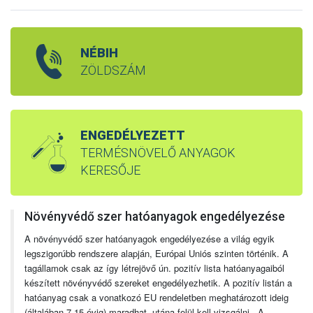
NÉBIH
ZÖLDSZÁM
ENGEDÉLYEZETT
TERMÉSNÖVELŐ ANYAGOK
KERESŐJE
Növényvédő szer hatóanyagok engedélyezése
A növényvédő szer hatóanyagok engedélyezése a világ egyik
legszigorúbb rendszere alapján, Európai Uniós szinten történik. A
tagállamok csak az így létrejövő ún. pozitív lista hatóanyagaiból
készített növényvédő szereket engedélyezhetik. A pozitív listán a
hatóanyag csak a vonatkozó EU rendeletben meghatározott ideig
(általában 7-15 évig) maradhat, utána felül kell vizsgálni. A