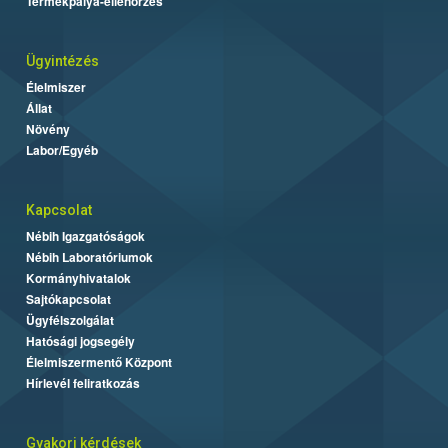
Termékpálya-ellenőrzés
Ügyintézés
Élelmiszer
Állat
Növény
Labor/Egyéb
Kapcsolat
Nébih Igazgatóságok
Nébih Laboratóriumok
Kormányhivatalok
Sajtókapcsolat
Ügyfélszolgálat
Hatósági jogsegély
Élelmiszermentő Központ
Hírlevél feliratkozás
Gyakori kérdések