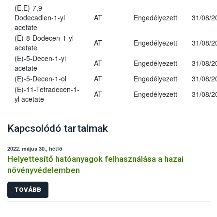
(E,E)-7,9-
Dodecadien-1-yl
AT
Engedélyezett
31/08/2
acetate
(E)-8-Dodecen-1-yl
AT
Engedélyezett
31/08/2
acetate
(E)-5-Decen-1-yl
AT
Engedélyezett
31/08/2
acetate
(E)-5-Decen-1-ol
AT
Engedélyezett
31/08/2
(E)-11-Tetradecen-1-
AT
Engedélyezett
31/08/2
yl acetate
Kapcsolódó tartalmak
2022. május 30., hétfő
Helyettesítő hatóanyagok felhasználása a hazai
növényvédelemben
TOVÁBB