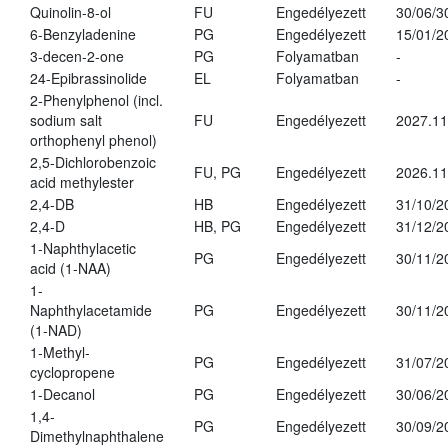
Quinolin-8-ol
FU
Engedélyezett
30/06/3
6-Benzyladenine
PG
Engedélyezett
15/01/2
3-decen-2-one
PG
Folyamatban
-
24-Epibrassinolide
EL
Folyamatban
-
2-Phenylphenol (incl.
sodium salt
FU
Engedélyezett
2027.11
orthophenyl phenol)
2,5-Dichlorobenzoic
FU, PG
Engedélyezett
2026.11
acid methylester
2,4-DB
HB
Engedélyezett
31/10/2
2,4-D
HB, PG
Engedélyezett
31/12/2
1-Naphthylacetic
PG
Engedélyezett
30/11/2
acid (1-NAA)
1-
Naphthylacetamide
PG
Engedélyezett
30/11/2
(1-NAD)
1-Methyl-
PG
Engedélyezett
31/07/2
cyclopropene
1-Decanol
PG
Engedélyezett
30/06/2
1,4-
PG
Engedélyezett
30/09/2
Dimethylnaphthalene