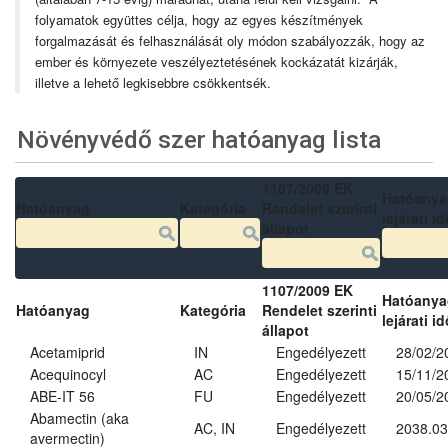
folyamatok együttes célja, hogy az egyes készítmények
forgalmazását és felhasználását oly módon szabályozzák, hogy az
ember és környezete veszélyeztetésének kockázatát kizárják,
illetve a lehető legkisebbre csökkentsék.
Növényvédő szer hatóanyag lista
1107/2009 EK
Hatóanya
Hatóanyag
Kategória
Rendelet szerinti
lejárati id
állapot
1107/2009 EK
Hatóanya
Hatóanyag
Kategória
Rendelet szerinti
lejárati id
állapot
Acetamiprid
IN
Engedélyezett
28/02/2
Acequinocyl
AC
Engedélyezett
15/11/2
ABE-IT 56
FU
Engedélyezett
20/05/2
Abamectin (aka
AC, IN
Engedélyezett
2038.03
avermectin)