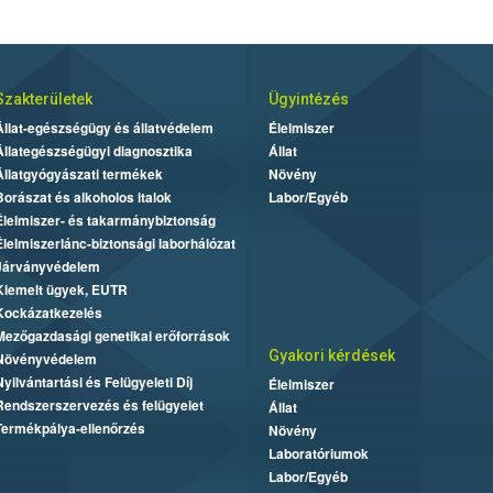
Szakterületek
Ügyintézés
Állat-egészségügy és állatvédelem
Élelmiszer
Állategészségügyi diagnosztika
Állat
Állatgyógyászati termékek
Növény
Borászat és alkoholos italok
Labor/Egyéb
Élelmiszer- és takarmánybiztonság
Élelmiszerlánc-biztonsági laborhálózat
Járványvédelem
Kiemelt ügyek, EUTR
Kockázatkezelés
Mezőgazdasági genetikai erőforrások
Gyakori kérdések
Növényvédelem
Nyilvántartási és Felügyeleti Díj
Élelmiszer
Rendszerszervezés és felügyelet
Állat
Termékpálya-ellenőrzés
Növény
Laboratóriumok
Labor/Egyéb