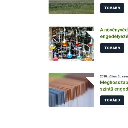
TOVÁBB
A növényvéd
engedélyezé
vizsgálatáról
TOVÁBB
2016. július 6., sze
Meghosszabbí
szintű enged
TOVÁBB