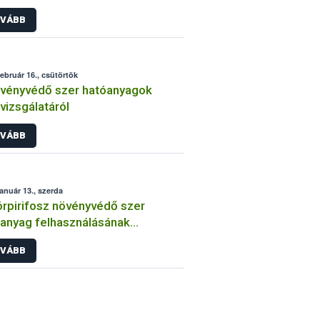
int
VÁBB
február 16., csütörtök
vényvédő szer hatóanyagok
lvizsgálatáról
VÁBB
január 13., szerda
órpirifosz növényvédő szer
anyag felhasználásának
átozása
VÁBB