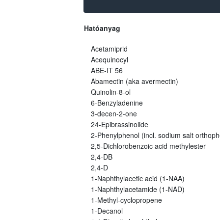
Hatóanyag
Acetamiprid
Acequinocyl
ABE-IT 56
Abamectin (aka avermectin)
Quinolin-8-ol
6-Benzyladenine
3-decen-2-one
24-Epibrassinolide
2-Phenylphenol (incl. sodium salt orthoph
2,5-Dichlorobenzoic acid methylester
2,4-DB
2,4-D
1-Naphthylacetic acid (1-NAA)
1-Naphthylacetamide (1-NAD)
1-Methyl-cyclopropene
1-Decanol