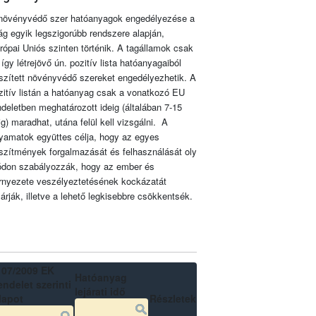
növényvédő szer hatóanyagok engedélyezése a
lág egyik legszigorúbb rendszere alapján,
rópai Uniós szinten történik. A tagállamok csak
 így létrejövő ún. pozitív lista hatóanyagaiból
szített növényvédő szereket engedélyezhetik. A
zitív listán a hatóanyag csak a vonatkozó EU
ndeletben meghatározott ideig (általában 7-15
ig) maradhat, utána felül kell vizsgálni. A
lyamatok együttes célja, hogy az egyes
szítmények forgalmazását és felhasználását oly
don szabályozzák, hogy az ember és
rnyezete veszélyeztetésének kockázatát
zárják, illetve a lehető legkisebbre csökkentsék.
107/2009 EK
Hatóanyag
ndelet szerinti
lejárati idő
lapot
Részletek