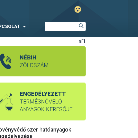
PCSOLAT
NÉBIH
ZÖLDSZÁM
ENGEDÉLYEZETT
TERMÉSNÖVELŐ
ANYAGOK KERESŐJE
övényvédő szer hatóanyagok
ngedélyezése