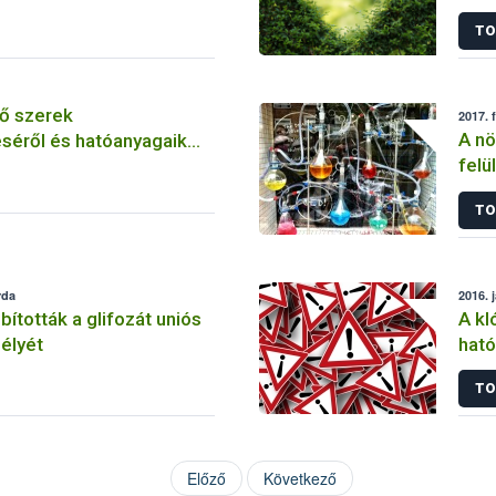
szer
TO
ő szerek
2017. 
A nö
séről és hatóanyagaik
felü
TO
rda
2016. 
tották a glifozát uniós
A kl
élyét
ható
korl
TO
Előző
Következő