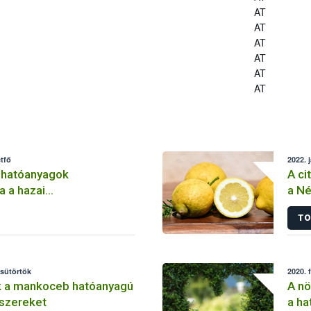
AT
AT
AT
AT
AT
AT
tfő
2022. 
 hatóanyagok
A ci
a a hazai
a Né
lemben
TO
csütörtök
2020. 
k a mankoceb hatóanyagú
A nö
szereket
a ha