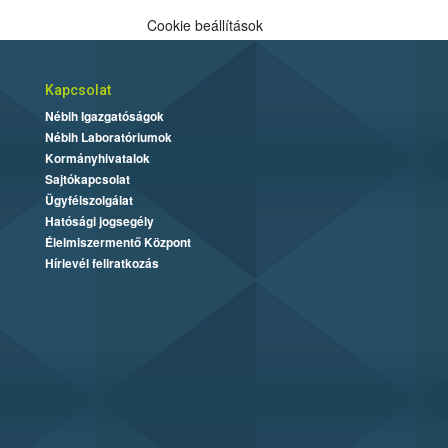
Cookie beállítások
Kapcsolat
Nébih Igazgatóságok
Nébih Laboratóriumok
Kormányhivatalok
Sajtókapcsolat
Ügyfélszolgálat
Hatósági jogsegély
Élelmiszermentő Központ
Hírlevél feliratkozás