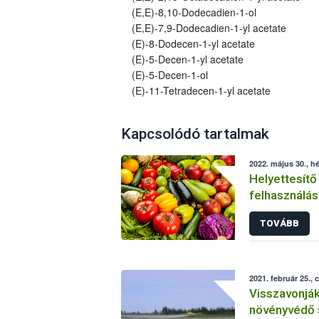
(E,E)-8,10-Dodecadien-1-ol
(E,E)-7,9-Dodecadien-1-yl acetate
(E)-8-Dodecen-1-yl acetate
(E)-5-Decen-1-yl acetate
(E)-5-Decen-1-ol
(E)-11-Tetradecen-1-yl acetate
Kapcsolódó tartalmak
2022. május 30., hé
Helyettesítő
felhasználás
növényvéde
TOVÁBB
2021. február 25., 
Visszavonjá
növényvédő 