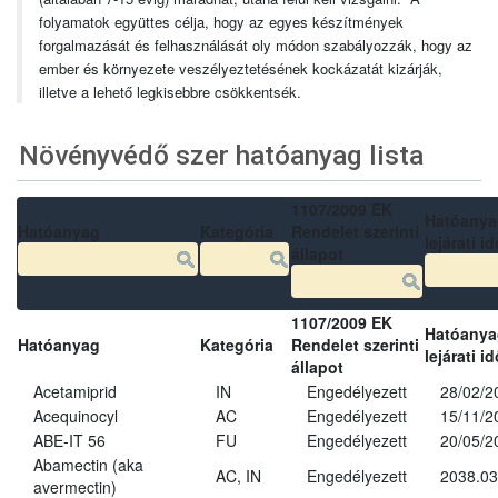
folyamatok együttes célja, hogy az egyes készítmények
forgalmazását és felhasználását oly módon szabályozzák, hogy az
ember és környezete veszélyeztetésének kockázatát kizárják,
illetve a lehető legkisebbre csökkentsék.
Növényvédő szer hatóanyag lista
1107/2009 EK
Hatóanya
Hatóanyag
Kategória
Rendelet szerinti
lejárati id
állapot
1107/2009 EK
Hatóanya
Hatóanyag
Kategória
Rendelet szerinti
lejárati id
állapot
Acetamiprid
IN
Engedélyezett
28/02/2
Acequinocyl
AC
Engedélyezett
15/11/2
ABE-IT 56
FU
Engedélyezett
20/05/2
Abamectin (aka
AC, IN
Engedélyezett
2038.03
avermectin)