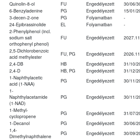
Quinolin-8-ol
FU
Engedélyezett
30/06/3
6-Benzyladenine
PG
Engedélyezett
15/01/2
3-decen-2-one
PG
Folyamatban
-
24-Epibrassinolide
EL
Folyamatban
-
2-Phenylphenol (incl.
sodium salt
FU
Engedélyezett
2027.11
orthophenyl phenol)
2,5-Dichlorobenzoic
FU, PG
Engedélyezett
2026.11
acid methylester
2,4-DB
HB
Engedélyezett
31/10/2
2,4-D
HB, PG
Engedélyezett
31/12/2
1-Naphthylacetic
PG
Engedélyezett
30/11/2
acid (1-NAA)
1-
Naphthylacetamide
PG
Engedélyezett
30/11/2
(1-NAD)
1-Methyl-
PG
Engedélyezett
31/07/2
cyclopropene
1-Decanol
PG
Engedélyezett
30/06/2
1,4-
PG
Engedélyezett
30/09/2
Dimethylnaphthalene