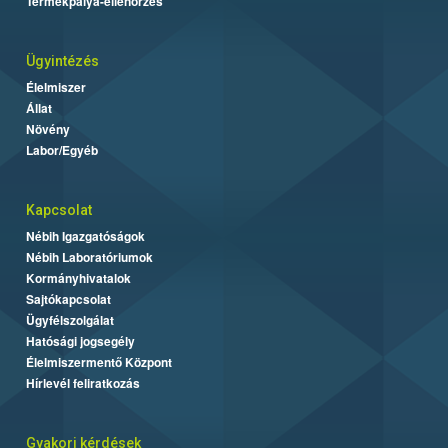
Termékpálya-ellenőrzés
Ügyintézés
Élelmiszer
Állat
Növény
Labor/Egyéb
Kapcsolat
Nébih Igazgatóságok
Nébih Laboratóriumok
Kormányhivatalok
Sajtókapcsolat
Ügyfélszolgálat
Hatósági jogsegély
Élelmiszermentő Központ
Hírlevél feliratkozás
Gyakori kérdések