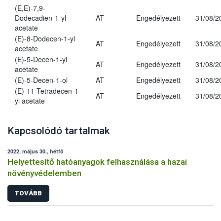
(E,E)-7,9-
Dodecadien-1-yl
AT
Engedélyezett
31/08/2
acetate
(E)-8-Dodecen-1-yl
AT
Engedélyezett
31/08/2
acetate
(E)-5-Decen-1-yl
AT
Engedélyezett
31/08/2
acetate
(E)-5-Decen-1-ol
AT
Engedélyezett
31/08/2
(E)-11-Tetradecen-1-
AT
Engedélyezett
31/08/2
yl acetate
Kapcsolódó tartalmak
2022. május 30., hétfő
Helyettesítő hatóanyagok felhasználása a hazai
növényvédelemben
TOVÁBB