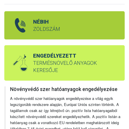
NÉBIH
ZÖLDSZÁM
ENGEDÉLYEZETT
TERMÉSNÖVELŐ ANYAGOK
KERESŐJE
Növényvédő szer hatóanyagok engedélyezése
A növényvédő szer hatóanyagok engedélyezése a világ egyik
legszigorúbb rendszere alapján, Európai Uniós szinten történik. A
tagállamok csak az így létrejövő ún. pozitív lista hatóanyagaiból
készített növényvédő szereket engedélyezhetik. A pozitív listán a
hatóanyag csak a vonatkozó EU rendeletben meghatározott ideig
(általában 7-15 évig) maradhat, utána felül kell vizsgálni. A