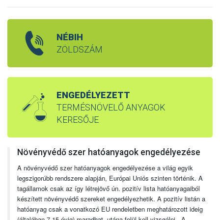
NÉBIH
ZÖLDSZÁM
ENGEDÉLYEZETT
TERMÉSNÖVELŐ ANYAGOK
KERESŐJE
Növényvédő szer hatóanyagok engedélyezése
A növényvédő szer hatóanyagok engedélyezése a világ egyik
legszigorúbb rendszere alapján, Európai Uniós szinten történik. A
tagállamok csak az így létrejövő ún. pozitív lista hatóanyagaiból
készített növényvédő szereket engedélyezhetik. A pozitív listán a
hatóanyag csak a vonatkozó EU rendeletben meghatározott ideig
(általában 7-15 évig) maradhat, utána felül kell vizsgálni. A