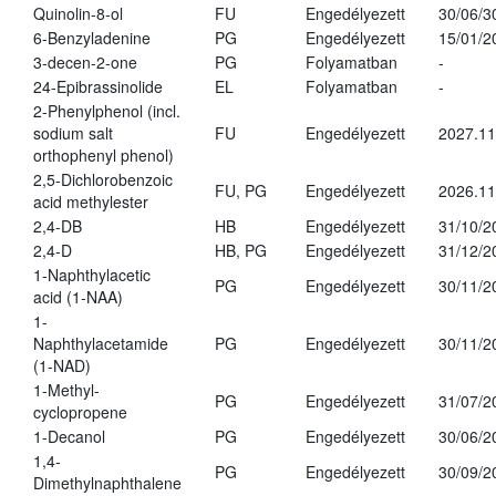
Quinolin-8-ol
FU
Engedélyezett
30/06/3
6-Benzyladenine
PG
Engedélyezett
15/01/2
3-decen-2-one
PG
Folyamatban
-
24-Epibrassinolide
EL
Folyamatban
-
2-Phenylphenol (incl.
sodium salt
FU
Engedélyezett
2027.11
orthophenyl phenol)
2,5-Dichlorobenzoic
FU, PG
Engedélyezett
2026.11
acid methylester
2,4-DB
HB
Engedélyezett
31/10/2
2,4-D
HB, PG
Engedélyezett
31/12/2
1-Naphthylacetic
PG
Engedélyezett
30/11/2
acid (1-NAA)
1-
Naphthylacetamide
PG
Engedélyezett
30/11/2
(1-NAD)
1-Methyl-
PG
Engedélyezett
31/07/2
cyclopropene
1-Decanol
PG
Engedélyezett
30/06/2
1,4-
PG
Engedélyezett
30/09/2
Dimethylnaphthalene