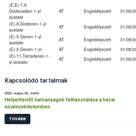
(E,E)-7,9-
Dodecadien-1-yl
AT
Engedélyezett
31/08/2
acetate
(E)-8-Dodecen-1-yl
AT
Engedélyezett
31/08/2
acetate
(E)-5-Decen-1-yl
AT
Engedélyezett
31/08/2
acetate
(E)-5-Decen-1-ol
AT
Engedélyezett
31/08/2
(E)-11-Tetradecen-1-
AT
Engedélyezett
31/08/2
yl acetate
Kapcsolódó tartalmak
2022. május 30., hétfő
Helyettesítő hatóanyagok felhasználása a hazai
növényvédelemben
TOVÁBB