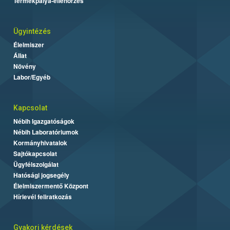
Termékpálya-ellenőrzés
Ügyintézés
Élelmiszer
Állat
Növény
Labor/Egyéb
Kapcsolat
Nébih Igazgatóságok
Nébih Laboratóriumok
Kormányhivatalok
Sajtókapcsolat
Ügyfélszolgálat
Hatósági jogsegély
Élelmiszermentő Központ
Hírlevél feliratkozás
Gyakori kérdések