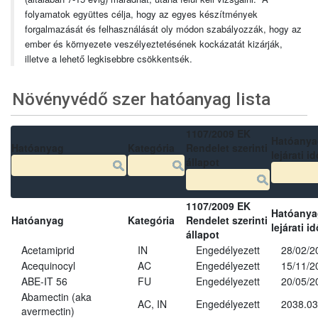
folyamatok együttes célja, hogy az egyes készítmények
forgalmazását és felhasználását oly módon szabályozzák, hogy az
ember és környezete veszélyeztetésének kockázatát kizárják,
illetve a lehető legkisebbre csökkentsék.
Növényvédő szer hatóanyag lista
1107/2009 EK
Hatóanya
Hatóanyag
Kategória
Rendelet szerinti
lejárati id
állapot
1107/2009 EK
Hatóanya
Hatóanyag
Kategória
Rendelet szerinti
lejárati id
állapot
Acetamiprid
IN
Engedélyezett
28/02/2
Acequinocyl
AC
Engedélyezett
15/11/2
ABE-IT 56
FU
Engedélyezett
20/05/2
Abamectin (aka
AC, IN
Engedélyezett
2038.03
avermectin)