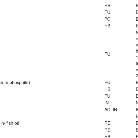
HB
E
FU
E
PG
E
HB
E
e
v
h
FU
1
t
2
sium phosphite)
FU
E
HB
E
FU
E
IN
AC, IN
E
-
E
n/ fish oil
RE
E
RE
E
HB
E