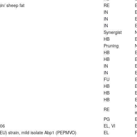
in/ sheep fat
RE
E
IN
E
IN
E
IN
E
Synergist
HB
E
Pruning
HB
E
HB
E
IN
E
IN
E
FU
E
HB
E
HB
E
HB
E
RE
e
PG
E
906
EL, VI
E
U) strain, mild isolate Abp1 (PEPMVO)
EL