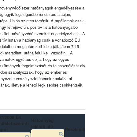
növényvédő szer hatóanyagok engedélyezése a
lág egyik legszigorúbb rendszere alapján,
rópai Uniós szinten történik. A tagállamok csak
 így létrejövő ún. pozitív lista hatóanyagaiból
szített növényvédő szereket engedélyezhetik. A
zitív listán a hatóanyag csak a vonatkozó EU
ndeletben meghatározott ideig (általában 7-15
ig) maradhat, utána felül kell vizsgálni. A
lyamatok együttes célja, hogy az egyes
szítmények forgalmazását és felhasználását oly
don szabályozzák, hogy az ember és
rnyezete veszélyeztetésének kockázatát
zárják, illetve a lehető legkisebbre csökkentsék.
07/2009 EK
Hatóanyag
delet szerinti
lejárati idő
apot
Részletek