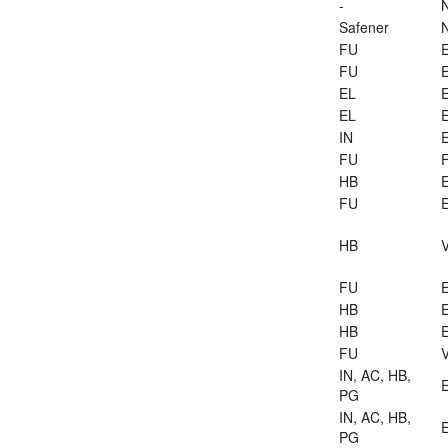
-
Safener
FU
E
FU
E
EL
E
EL
E
IN
E
FU
HB
E
FU
E
HB
V
FU
E
HB
E
HB
E
FU
V
IN, AC, HB,
E
PG
IN, AC, HB,
E
PG