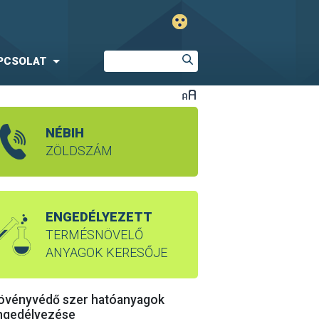
PCSOLAT
NÉBIH
ZÖLDSZÁM
ENGEDÉLYEZETT
TERMÉSNÖVELŐ
ANYAGOK KERESŐJE
övényvédő szer hatóanyagok
ngedélyezése