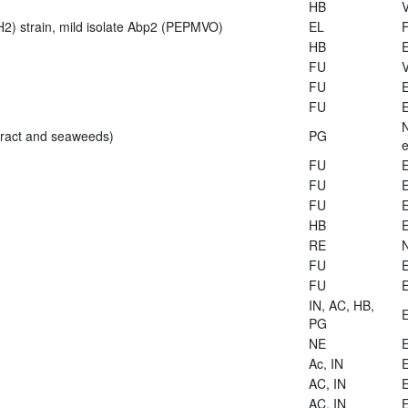
HB
V
2) strain, mild isolate Abp2 (PEPMVO)
EL
HB
E
FU
V
FU
E
FU
E
tract and seaweeds)
PG
e
FU
E
FU
E
FU
E
HB
E
RE
FU
E
FU
E
IN, AC, HB,
E
PG
NE
E
Ac, IN
E
AC, IN
E
AC, IN
E