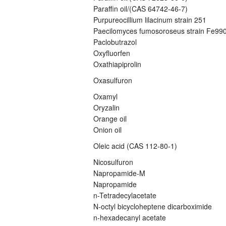
Paraffin oil/(CAS 64742-46-7)
Purpureocillium lilacinum strain 251
Paecilomyces fumosoroseus strain Fe99
Paclobutrazol
Oxyfluorfen
Oxathiapiprolin
Oxasulfuron
Oxamyl
Oryzalin
Orange oil
Onion oil
Oleic acid (CAS 112-80-1)
Nicosulfuron
Napropamide-M
Napropamide
n-Tetradecylacetate
N-octyl bicycloheptene dicarboximide
n-hexadecanyl acetate