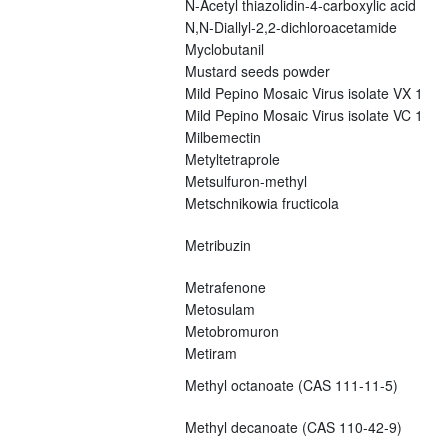
N-Acetyl thiazolidin-4-carboxylic acid
N,N-Diallyl-2,2-dichloroacetamide
Myclobutanil
Mustard seeds powder
Mild Pepino Mosaic Virus isolate VX 1
Mild Pepino Mosaic Virus isolate VC 1
Milbemectin
Metyltetraprole
Metsulfuron-methyl
Metschnikowia fructicola
Metribuzin
Metrafenone
Metosulam
Metobromuron
Metiram
Methyl octanoate (CAS 111-11-5)
Methyl decanoate (CAS 110-42-9)