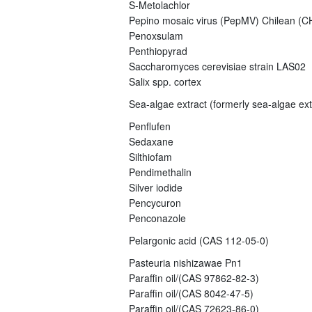
S-Metolachlor
Pepino mosaic virus (PepMV) Chilean (CH
Penoxsulam
Penthiopyrad
Saccharomyces cerevisiae strain LAS02
Salix spp. cortex
Sea-algae extract (formerly sea-algae ex
Penflufen
Sedaxane
Silthiofam
Pendimethalin
Silver iodide
Pencycuron
Penconazole
Pelargonic acid (CAS 112-05-0)
Pasteuria nishizawae Pn1
Paraffin oil/(CAS 97862-82-3)
Paraffin oil/(CAS 8042-47-5)
Paraffin oil/(CAS 72623-86-0)