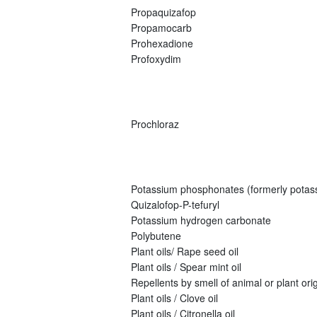
Propaquizafop
Propamocarb
Prohexadione
Profoxydim
Prochloraz
Potassium phosphonates (formerly potas
Quizalofop-P-tefuryl
Potassium hydrogen carbonate
Polybutene
Plant oils/ Rape seed oil
Plant oils / Spear mint oil
Repellents by smell of animal or plant origi
Plant oils / Clove oil
Plant oils / Citronella oil