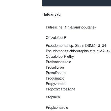
Hatóanyag
Putrescine (1,4-Diaminobutane)
Quizalofop-P
Pseudomonas sp. Strain DSMZ 13134
Pseudomonas chlororaphis strain MA342
Quizalofop-P-ethyl
Prothioconazole
Prosulfuron
Prosulfocarb
Proquinazid
Propyzamide
Propoxycarbazone
Propineb
Propiconazole