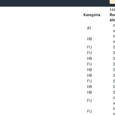
11
Kategória
Ren
áll
AT
e
HB
e
FU
E
FU
E
HB
E
FU
E
HB
E
HB
E
FU
E
HB
E
HB
E
FU
e
FU
e