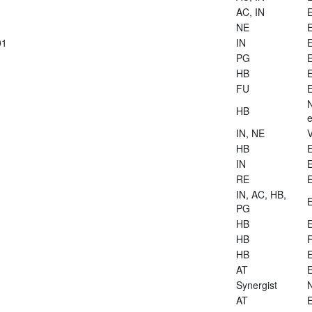
AC, IN
E
NE
E
01
IN
E
PG
E
HB
E
FU
E
HB
e
IN, NE
V
HB
E
IN
E
RE
E
IN, AC, HB,
E
PG
HB
E
HB
HB
E
AT
E
Synergist
AT
E