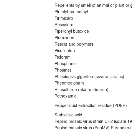
Repellents by smell of animal or plant orig
Pirimiphos-methyl
Pirimicarb
Rescalure
Piperonyl butoxide
Pinoxaden
Resins and polymers
Picolinafen
Picloram
Phosphane
Phosmet
Phlebiopsis gigantea (several strains)
Phenmedipham
Rimsulfuron (aka renriduron)
Pethoxamid
Pepper dust extraction residue (PDER)
S-abscisic acid
Pepino mosaic virus strain CH2 isolate 1
Pepino mosaic virus (PepMV) European (E