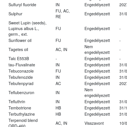
Sulfuryl fluoride
IN
Engedélyezett
202
FU, AC,
Sulphur
Engedélyezett
31/
RE
Sweet Lupin (seeds),
Lupinus albus L.,
FU
Engedélyezett
-
germ., ext.
Sunflower oil
FU
Engedélyezett
-
Nem
Tagetes oil
AC, IN
-
engedélyezett
Talc E553B
-
Engedélyezett
-
tau-Fluvalinate
IN
Engedélyezett
31/
Tebuconazole
FU
Engedélyezett
31/
Tebufenozide
IN
Engedélyezett
31/
Tebufenpyrad
AC
Engedélyezett
202
Nem
Teflubenzuron
IN
engedélyezett
Tefluthrin
IN
Engedélyezett
31/
Tembotrione
HB
Engedélyezett
31/
Terbuthylazine
HB
Engedélyezett
31/
Terpenoid blend
AC, IN
Visszavont
10/
QRD-460