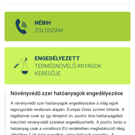
NÉBIH
ZÖLDSZÁM
ENGEDÉLYEZETT
TERMÉSNÖVELŐ ANYAGOK
KERESŐJE
Növényvédő szer hatóanyagok engedélyezése
A növényvédő szer hatóanyagok engedélyezése a világ egyik
legszigorúbb rendszere alapján, Európai Uniós szinten történik. A
tagállamok csak az így létrejövő ún. pozitív lista hatóanyagaiból
készített növényvédő szereket engedélyezhetik. A pozitív listán a
hatóanyag csak a vonatkozó EU rendeletben meghatározott ideig
(általában 7-15 évig) maradhat, utána felül kell vizsgálni. A