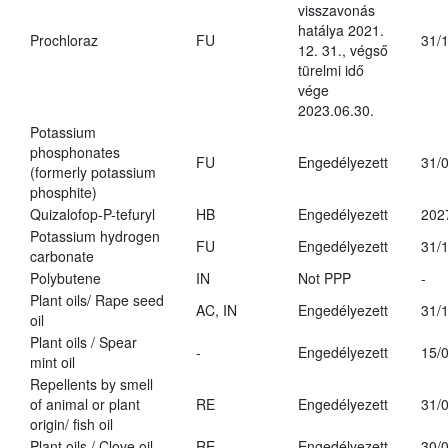
visszavonás
hatálya 2021.
Prochloraz
FU
31/
12. 31., végső
türelmi idő
vége
2023.06.30.
Potassium
phosphonates
FU
Engedélyezett
31/
(formerly potassium
phosphite)
Quizalofop-P-tefuryl
HB
Engedélyezett
202
Potassium hydrogen
FU
Engedélyezett
31/
carbonate
Polybutene
IN
Not PPP
-
Plant oils/ Rape seed
AC, IN
Engedélyezett
31/
oil
Plant oils / Spear
-
Engedélyezett
15/
mint oil
Repellents by smell
of animal or plant
RE
Engedélyezett
31/
origin/ fish oil
Plant oils / Clove oil
RE
Engedélyezett
30/