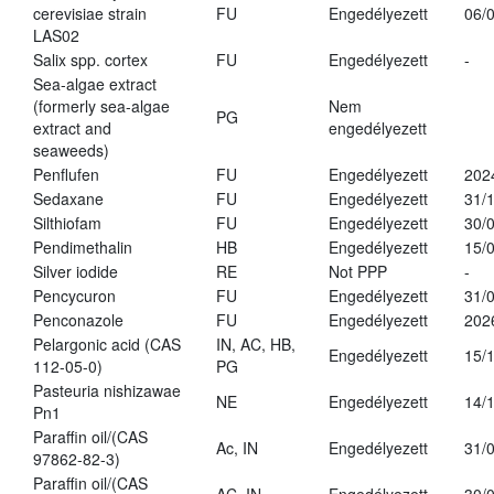
cerevisiae strain
FU
Engedélyezett
06/
LAS02
Salix spp. cortex
FU
Engedélyezett
-
Sea-algae extract
(formerly sea-algae
Nem
PG
extract and
engedélyezett
seaweeds)
Penflufen
FU
Engedélyezett
202
Sedaxane
FU
Engedélyezett
31/
Silthiofam
FU
Engedélyezett
30/
Pendimethalin
HB
Engedélyezett
15/
Silver iodide
RE
Not PPP
-
Pencycuron
FU
Engedélyezett
31/
Penconazole
FU
Engedélyezett
202
Pelargonic acid (CAS
IN, AC, HB,
Engedélyezett
15/
112-05-0)
PG
Pasteuria nishizawae
NE
Engedélyezett
14/
Pn1
Paraffin oil/(CAS
Ac, IN
Engedélyezett
31/
97862-82-3)
Paraffin oil/(CAS