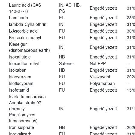
Lauric acid (CAS
IN, AC, HB,
Engedélyezett
31/
143-07-7)
PG
Laminarin
EL
Engedélyezett
28/
lambda-Cyhalothrin
IN
Engedélyezett
31/
L-Ascorbic acid
FU
Engedélyezett
30/
Kresoxim-methyl
FU
Engedélyezett
31/
Kieselgur
IN
Engedélyezett
31/
(diatomaceous earth)
Isoxaflutole
HB
Engedélyezett
31/
Isoxadifen-ethyl
Safener
Not PPP
-
Isoxaben
HB
Engedélyezett
31/
Isopyrazam
FU
Visszavont
202
Isoflucypram
FU
Folyamatban
-
Isofetamid
FU
Engedélyezett
15/
Isaria fumosorosea
Apopka strain 97
(formely
IN
Engedélyezett
31/
Paecilomyces
fumosoroseus)
Iron sulphate
HB
Engedélyezett
202
Iprovalicarb
FU
Engedélyezett
31/