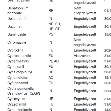
Desmedipham
HB
-
engedélyezett
Denathonium
Nem
RE
01/
benzoate
engedélyezett
Deltamethrin
IN
Engedélyezett
30/
NE, FU,
Dazomet
Engedélyezett
30/
HB, ST
Daminozide
PG
Engedélyezett
15/
Nem
Cyromazine
IN
engedélyezett
Cyprodinil
FU
Engedélyezett
202
Cyproconazole
FU
Visszavont
31/
Cypermethrin
IN, AC
Engedélyezett
31/
Cymoxanil
FU
Engedélyezett
30/
Cyhalofop-butyl
HB
Engedélyezett
30/
Cyflumetofen
AC
Engedélyezett
15/
Cyflufenamid
FU
Engedélyezett
30/
Cydia pomonella
IN
Engedélyezett
203
Granulovirus (CpGV)
Cycloxydim
HB
Engedélyezett
31/
Cyazofamid
FU
Engedélyezett
31/
Cyantraniliprole
IN
Engedélyezett
14/