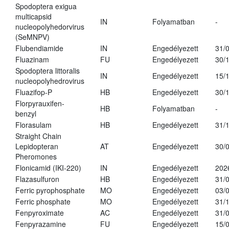
Spodoptera exigua
multicapsid
IN
Folyamatban
-
nucleopolyhedorvirus
(SeMNPV)
Flubendiamide
IN
Engedélyezett
31/
Fluazinam
FU
Engedélyezett
30/
Spodoptera littoralis
IN
Engedélyezett
15/
nucleopolyhedrovirus
Fluazifop-P
HB
Engedélyezett
30/
Florpyrauxifen-
HB
Folyamatban
-
benzyl
Florasulam
HB
Engedélyezett
31/
Straight Chain
Lepidopteran
AT
Engedélyezett
30/
Pheromones
Flonicamid (IKI-220)
IN
Engedélyezett
202
Flazasulfuron
HB
Engedélyezett
31/
Ferric pyrophosphate
MO
Engedélyezett
03/
Ferric phosphate
MO
Engedélyezett
31/
Fenpyroximate
AC
Engedélyezett
31/
Fenpyrazamine
FU
Engedélyezett
15/