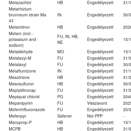
Metazachlor
HB
Engedélyezett
31/
Metarhizium
brunneum strain Ma
IN
Engedélyezett
30/
43
Metamitron
HB
Engedélyezett
202
Metam (incl. -
FU, IN, HB,
potassium and -
Engedélyezett
15/
NE
sodium)
Metaldehyde
MO
Engedélyezett
15/
Metalaxyl-M
FU
Engedélyezett
31/
Metalaxyl
FU
Engedélyezett
30/
Metaflumizone
IN
Engedélyezett
31/
Mesotrione
HB
Engedélyezett
31/
Mesosulfuron
HB
Engedélyezett
30/
Meptyldinocap
FU
Engedélyezett
31/
Mepiquat chlorid
PG
Engedélyezett
204
Mepanipyrim
FU
Visszavont
202
Mefentrifluconazole
FU
Engedélyezett
20/
Mefenpyr
Safener
Not PPP
-
Mecoprop-P
HB
Engedélyezett
15/
MCPB
HB
Engedélyezett
31/