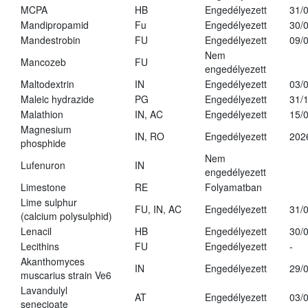
MCPA
HB
Engedélyezett
31/
Mandipropamid
Fu
Engedélyezett
30/
Mandestrobin
FU
Engedélyezett
09/
Nem
Mancozeb
FU
engedélyezett
Maltodextrin
IN
Engedélyezett
03/
Maleic hydrazide
PG
Engedélyezett
31/
Malathion
IN, AC
Engedélyezett
15/
Magnesium
IN, RO
Engedélyezett
202
phosphide
Nem
Lufenuron
IN
engedélyezett
Limestone
RE
Folyamatban
Lime sulphur
FU, IN, AC
Engedélyezett
31/
(calcium polysulphid)
Lenacil
HB
Engedélyezett
30/
Lecithins
FU
Engedélyezett
-
Akanthomyces
IN
Engedélyezett
29/
muscarius strain Ve6
Lavandulyl
AT
Engedélyezett
03/
senecioate