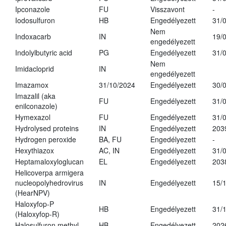
Ipconazole
FU
Visszavont
-
Iodosulfuron
HB
Engedélyezett
31/
Nem
Indoxacarb
IN
19/
engedélyezett
Indolylbutyric acid
PG
Engedélyezett
31/
Nem
Imidacloprid
IN
engedélyezett
Imazamox
31/10/2024
Engedélyezett
30/
Imazalil (aka
FU
Engedélyezett
31/
enilconazole)
Hymexazol
FU
Engedélyezett
31/
Hydrolysed proteins
IN
Engedélyezett
203
Hydrogen peroxide
BA, FU
Engedélyezett
-
Hexythiazox
AC, IN
Engedélyezett
31/
Heptamaloxyloglucan
EL
Engedélyezett
203
Helicoverpa armigera
nucleopolyhedrovirus
IN
Engedélyezett
15/
(HearNPV)
Haloxyfop-P
HB
Engedélyezett
31/
(Haloxyfop-R)
Halosulfuron methyl
HB
Engedélyezett
202