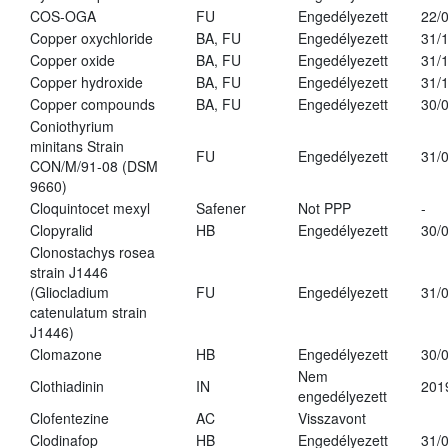
COS-OGA
FU
Engedélyezett
22/
Copper oxychloride
BA, FU
Engedélyezett
31/
Copper oxide
BA, FU
Engedélyezett
31/
Copper hydroxide
BA, FU
Engedélyezett
31/
Copper compounds
BA, FU
Engedélyezett
30/
Coniothyrium
minitans Strain
FU
Engedélyezett
31/
CON/M/91-08 (DSM
9660)
Cloquintocet mexyl
Safener
Not PPP
-
Clopyralid
HB
Engedélyezett
30/
Clonostachys rosea
strain J1446
(Gliocladium
FU
Engedélyezett
31/
catenulatum strain
J1446)
Clomazone
HB
Engedélyezett
30/
Nem
Clothiadinin
IN
201
engedélyezett
Clofentezine
AC
Visszavont
Clodinafop
HB
Engedélyezett
31/