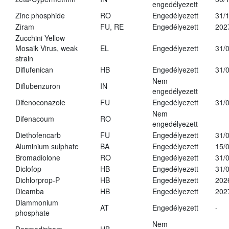
engedélyezett
Zinc phosphide
RO
Engedélyezett
31/
Ziram
FU, RE
Engedélyezett
202
Zucchini Yellow
Mosaik Virus, weak
EL
Engedélyezett
31/
strain
Diflufenican
HB
Engedélyezett
31/
Nem
Diflubenzuron
IN
engedélyezett
Difenoconazole
FU
Engedélyezett
31/
Nem
Difenacoum
RO
engedélyezett
Diethofencarb
FU
Engedélyezett
31/
Aluminium sulphate
BA
Engedélyezett
15/
Bromadiolone
RO
Engedélyezett
31/
Diclofop
HB
Engedélyezett
31/
Dichlorprop-P
HB
Engedélyezett
202
Dicamba
HB
Engedélyezett
202
Diammonium
AT
Engedélyezett
-
phosphate
Nem