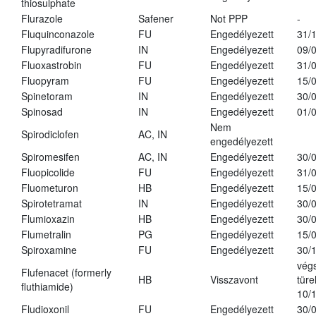
thiosulphate
Flurazole
Safener
Not PPP
-
Fluquinconazole
FU
Engedélyezett
31/
Flupyradifurone
IN
Engedélyezett
09/
Fluoxastrobin
FU
Engedélyezett
31/
Fluopyram
FU
Engedélyezett
15/
Spinetoram
IN
Engedélyezett
30/
Spinosad
IN
Engedélyezett
01/
Nem
Spirodiclofen
AC, IN
engedélyezett
Spiromesifen
AC, IN
Engedélyezett
30/
Fluopicolide
FU
Engedélyezett
31/
Fluometuron
HB
Engedélyezett
15/
Spirotetramat
IN
Engedélyezett
30/
Flumioxazin
HB
Engedélyezett
30/
Flumetralin
PG
Engedélyezett
15/
Spiroxamine
FU
Engedélyezett
30/
vég
Flufenacet (formerly
HB
Visszavont
türe
fluthiamide)
10/
Fludioxonil
FU
Engedélyezett
30/