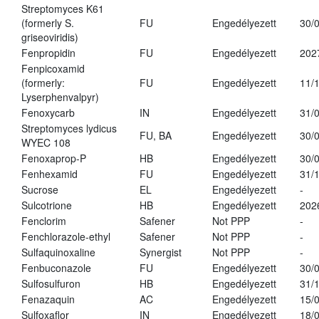
Streptomyces K61
(formerly S.
FU
Engedélyezett
30/
griseoviridis)
Fenpropidin
FU
Engedélyezett
202
Fenpicoxamid
(formerly:
FU
Engedélyezett
11/
Lyserphenvalpyr)
Fenoxycarb
IN
Engedélyezett
31/
Streptomyces lydicus
FU, BA
Engedélyezett
30/
WYEC 108
Fenoxaprop-P
HB
Engedélyezett
30/
Fenhexamid
FU
Engedélyezett
31/
Sucrose
EL
Engedélyezett
-
Sulcotrione
HB
Engedélyezett
202
Fenclorim
Safener
Not PPP
-
Fenchlorazole-ethyl
Safener
Not PPP
-
Sulfaquinoxaline
Synergist
Not PPP
-
Fenbuconazole
FU
Engedélyezett
30/
Sulfosulfuron
HB
Engedélyezett
31/
Fenazaquin
AC
Engedélyezett
15/
Sulfoxaflor
IN
Engedélyezett
18/