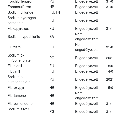
Forchlorfenuron
PG
Engedélyezett
31/
Foramsulfuron
HB
Engedélyezett
31/
Sodium chloride
FU, IN
Engedélyezett
-
Sodium hydrogen
FU
Engedélyezett
-
carbonate
Fluxapyroxad
FU
Engedélyezett
31/
Nem
Sodium hypochlorite
BA
engedélyezett
Nem
Flutriafol
FU
31/
engedélyezett
Sodium o-
PG
Engedélyezett
202
nitrophenolate
Flutolanil
FU
Engedélyezett
15/
Flutianil
FU
Engedélyezett
14/
Sodium p-
PG
Engedélyezett
202
nitrophenolate
Fluroxypyr
HB
Engedélyezett
15/
Nem
Flurtamone
HB
-
engedélyezett
Flurochloridone
HB
Engedélyezett
31/
Sodium silver
PG
Engedélyezett
31/