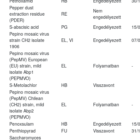
Pethoxamid
HB
Engedélyezett
30/
Pepper dust
Nem
extraction residue
RE
engedélyezett
(PDER)
S-abscisic acid
PG
Engedélyezett
15/
Pepino mosaic virus
strain CH2 isolate
EL, VI
Engedélyezett
07/
1906
Pepino mosaic virus
(PepMV) European
(EU) strain, mild
EL
Folyamatban
-
isolate Abp1
(PEPMVO)
S-Metolachlor
HB
Visszavont
Pepino mosaic virus
(PepMV) Chilean
(CH2) strain, mild
EL
Folyamatban
-
isolate Abp2
(PEPMVO)
Penoxsulam
HB
Engedélyezett
15/
Penthiopyrad
FU
Visszavont
31/
Saccharomyces