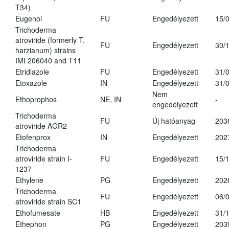
T34)
Eugenol
FU
Engedélyezett
15/
Trichoderma
atroviride (formerly T.
FU
Engedélyezett
30/
harzianum) strains
IMI 206040 and T11
Etridiazole
FU
Engedélyezett
31/
Etoxazole
IN
Engedélyezett
31/
Nem
Ethoprophos
NE, IN
-
engedélyezett
Trichoderma
FU
Új hatóanyag
203
atroviride AGR2
Etofenprox
IN
Engedélyezett
202
Trichoderma
atroviride strain I-
FU
Engedélyezett
15/
1237
Ethylene
PG
Engedélyezett
202
Trichoderma
FU
Engedélyezett
06/
atroviride strain SC1
Ethofumesate
HB
Engedélyezett
31/
Ethephon
PG
Engedélyezett
203