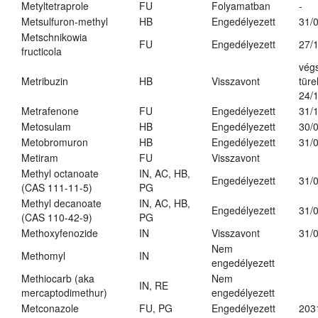
Metyltetraprole
FU
Folyamatban
-
Metsulfuron-methyl
HB
Engedélyezett
31/
Metschnikowia
FU
Engedélyezett
27/
fructicola
vég
Metribuzin
HB
Visszavont
türe
24/
Metrafenone
FU
Engedélyezett
31/
Metosulam
HB
Engedélyezett
30/
Metobromuron
HB
Engedélyezett
31/
Metiram
FU
Visszavont
Methyl octanoate
IN, AC, HB,
Engedélyezett
31/
(CAS 111-11-5)
PG
Methyl decanoate
IN, AC, HB,
Engedélyezett
31/
(CAS 110-42-9)
PG
Methoxyfenozide
IN
Visszavont
31/
Nem
Methomyl
IN
engedélyezett
Methiocarb (aka
Nem
IN, RE
mercaptodimethur)
engedélyezett
Metconazole
FU, PG
Engedélyezett
203