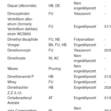
Nem
Diquat (dibromide)
HB, DE
-
engedélyezett
Dimoxystrobin
FU
Visszavont
-
Verticillium albo-
atrum (formerly
FU
Engedélyezett
31/
Verticillium dahliae)
strain WCS850
Dimethyl disulphide
FU, NE
Folyamatban
-
Vinegar
BA, FU, HB
Engedélyezett
-
Dimethomorph
FU
Visszavont
20/
Nem
Dimethoate
IN, AC
-
engedélyezett
Nem
Waxes
Pruning
-
engedélyezett
Dimethenamid-P
HB
Engedélyezett
31/
Whey
FU
Engedélyezett
-
Dimethachlor
HB
Engedélyezett
202
Z,Z-3,13-
Octadecadienyl
AT
Engedélyezett
31/
Acetate
Nem
zeta-Cypermethrin
IN
30/