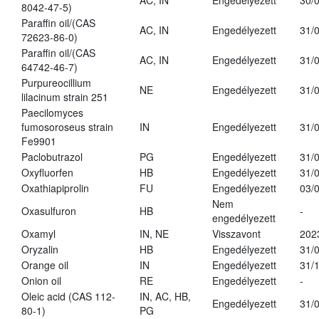
AC, IN
Engedélyezett
30/
8042-47-5)
Paraffin oil/(CAS
AC, IN
Engedélyezett
31/
72623-86-0)
Paraffin oil/(CAS
AC, IN
Engedélyezett
31/
64742-46-7)
Purpureocillium
NE
Engedélyezett
31/
lilacinum strain 251
Paecilomyces
fumosoroseus strain
IN
Engedélyezett
31/
Fe9901
Paclobutrazol
PG
Engedélyezett
31/
Oxyfluorfen
HB
Engedélyezett
31/
Oxathiapiprolin
FU
Engedélyezett
03/
Nem
Oxasulfuron
HB
-
engedélyezett
Oxamyl
IN, NE
Visszavont
202
Oryzalin
HB
Engedélyezett
31/
Orange oil
IN
Engedélyezett
31/
Onion oil
RE
Engedélyezett
-
Oleic acid (CAS 112-
IN, AC, HB,
Engedélyezett
31/
80-1)
PG