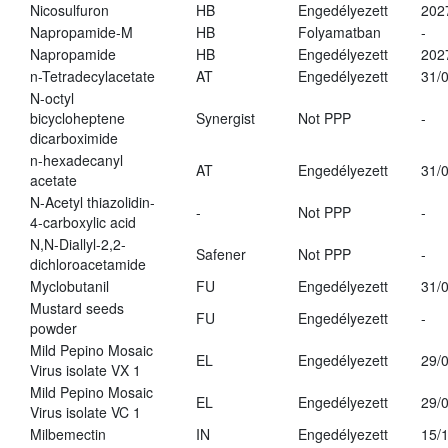
Nicosulfuron
HB
Engedélyezett
202
Napropamide-M
HB
Folyamatban
-
Napropamide
HB
Engedélyezett
202
n-Tetradecylacetate
AT
Engedélyezett
31/
N-octyl
bicycloheptene
Synergist
Not PPP
-
dicarboximide
n-hexadecanyl
AT
Engedélyezett
31/
acetate
N-Acetyl thiazolidin-
-
Not PPP
-
4-carboxylic acid
N,N-Diallyl-2,2-
Safener
Not PPP
-
dichloroacetamide
Myclobutanil
FU
Engedélyezett
31/
Mustard seeds
FU
Engedélyezett
-
powder
Mild Pepino Mosaic
EL
Engedélyezett
29/
Virus isolate VX 1
Mild Pepino Mosaic
EL
Engedélyezett
29/
Virus isolate VC 1
Milbemectin
IN
Engedélyezett
15/