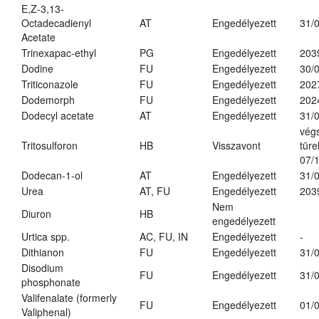
E,Z-3,13-
Octadecadienyl
AT
Engedélyezett
31/
Acetate
Trinexapac-ethyl
PG
Engedélyezett
203
Dodine
FU
Engedélyezett
30/
Triticonazole
FU
Engedélyezett
202
Dodemorph
FU
Engedélyezett
202
Dodecyl acetate
AT
Engedélyezett
31/
vég
Tritosulforon
HB
Visszavont
türe
07/
Dodecan-1-ol
AT
Engedélyezett
31/
Urea
AT, FU
Engedélyezett
203
Nem
Diuron
HB
engedélyezett
Urtica spp.
AC, FU, IN
Engedélyezett
-
Dithianon
FU
Engedélyezett
31/
Disodium
FU
Engedélyezett
31/
phosphonate
Valifenalate (formerly
FU
Engedélyezett
01/
Valiphenal)