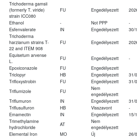
Trichoderma gamsii
(formerly T. viride)
FU
Engedélyezett
202
strain ICC080
Ethanol
-
Not PPP
-
Esfenvalerate
IN
Engedélyezett
30/
Trichoderma
harzianum strains T-
FU
Engedélyezett
202
22 and ITEM 908
Equisetum arvense
FU
Engedélyezett
-
L.
Epoxiconazole
FU
Engedélyezett
Triclopyr
HB
Engedélyezett
31/
Trifloxystrobin
FU
Engedélyezett
31/
Nem
Triflumizole
FU
engedélyezett
Triflumuron
IN
Engedélyezett
31/
Triflusulfuron
HB
Visszavont
-
Emamectin
IN
Engedélyezett
15/
Trimethylamine
Nem
AT
hydrochloride
engedélyezett
Elemental Iron
MO
Új
26/