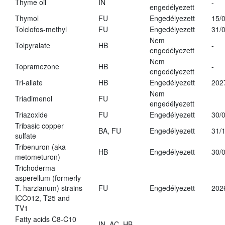
Thyme oil
IN
-
engedélyezett
Thymol
FU
Engedélyezett
15/
Tolclofos-methyl
FU
Engedélyezett
31/
Nem
Tolpyralate
HB
-
engedélyezett
Nem
Topramezone
HB
-
engedélyezett
Tri-allate
HB
Engedélyezett
202
Nem
Triadimenol
FU
engedélyezett
Triazoxide
FU
Engedélyezett
30/
Tribasic copper
BA, FU
Engedélyezett
31/
sulfate
Tribenuron (aka
HB
Engedélyezett
30/
metometuron)
Trichoderma
asperellum (formerly
T. harzianum) strains
FU
Engedélyezett
202
ICC012, T25 and
TV1
Fatty acids C8-C10
IN, AC, HB,