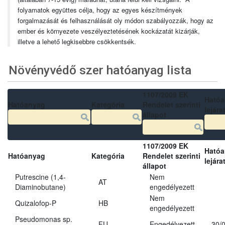
folyamatok együttes célja, hogy az egyes készítmények
forgalmazását és felhasználását oly módon szabályozzák, hogy az
ember és környezete veszélyeztetésének kockázatát kizárják,
illetve a lehető legkisebbre csökkentsék.
Növényvédő szer hatóanyag lista
1107/2009 EK
Ható
Hatóanyag
Kategória
Rendelet szerinti
lejára
állapot
1107/2009 EK
Ható
Hatóanyag
Kategória
Rendelet szerinti
lejára
állapot
Putrescine (1,4-
Nem
AT
Diaminobutane)
engedélyezett
Nem
Quizalofop-P
HB
engedélyezett
Pseudomonas sp.
FU
Engedélyezett
30/