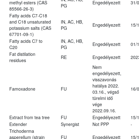
methyl esters (CAS
Engedélyezett
31/
PG
85566-26-3)
Fatty acids C7-C18
and C18 unsaturated
IN, AC, HB,
Engedélyezett
15/
potassium salts (CAS
PG
67701-09-1)
Fatty acids C7 to
IN, AC, HB,
Engedélyezett
01/
C20
PG
Fat distilation
RE
Engedélyezett
202
residues
Nem
engedélyezett,
visszavonás
hatálya 2022.
Famoxadone
FU
16/
03.16., végső
türelmi idő
vége
2022.09.16.
Extract from tea tree
FU
Engedélyezett
15/
Extender
Synergist
Not PPP
-
Trichoderma
asperellum (strain
FU
Engedélyezett
15/