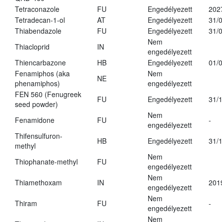
Tetraconazole
FU
Engedélyezett
202
Tetradecan-1-ol
AT
Engedélyezett
31/
Thiabendazole
FU
Engedélyezett
31/
Nem
Thiacloprid
IN
engedélyezett
Thiencarbazone
HB
Engedélyezett
01/
Fenamiphos (aka
Nem
NE
phenamiphos)
engedélyezett
FEN 560 (Fenugreek
FU
Engedélyezett
31/
seed powder)
Nem
Fenamidone
FU
-
engedélyezett
Thifensulfuron-
HB
Engedélyezett
31/
methyl
Nem
Thiophanate-methyl
FU
engedélyezett
Nem
Thiamethoxam
IN
201
engedélyezett
Nem
Thiram
FU
-
engedélyezett
Nem