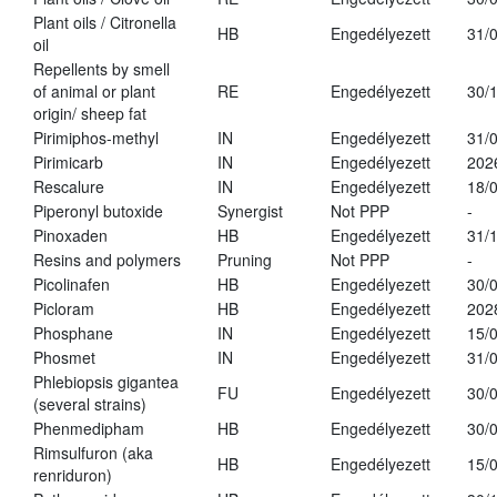
Plant oils / Citronella
HB
Engedélyezett
31/
oil
Repellents by smell
of animal or plant
RE
Engedélyezett
30/
origin/ sheep fat
Pirimiphos-methyl
IN
Engedélyezett
31/
Pirimicarb
IN
Engedélyezett
202
Rescalure
IN
Engedélyezett
18/
Piperonyl butoxide
Synergist
Not PPP
-
Pinoxaden
HB
Engedélyezett
31/
Resins and polymers
Pruning
Not PPP
-
Picolinafen
HB
Engedélyezett
30/
Picloram
HB
Engedélyezett
202
Phosphane
IN
Engedélyezett
15/
Phosmet
IN
Engedélyezett
31/
Phlebiopsis gigantea
FU
Engedélyezett
30/
(several strains)
Phenmedipham
HB
Engedélyezett
30/
Rimsulfuron (aka
HB
Engedélyezett
15/
renriduron)