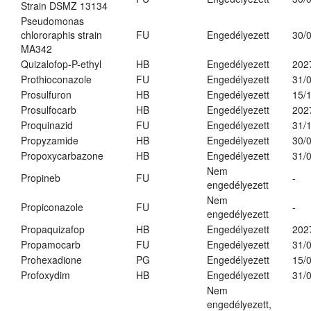
Strain DSMZ 13134
Pseudomonas
chlororaphis strain
FU
Engedélyezett
30/
MA342
Quizalofop-P-ethyl
HB
Engedélyezett
202
Prothioconazole
FU
Engedélyezett
31/
Prosulfuron
HB
Engedélyezett
15/
Prosulfocarb
HB
Engedélyezett
202
Proquinazid
FU
Engedélyezett
31/
Propyzamide
HB
Engedélyezett
30/
Propoxycarbazone
HB
Engedélyezett
31/
Nem
Propineb
FU
-
engedélyezett
Nem
Propiconazole
FU
-
engedélyezett
Propaquizafop
HB
Engedélyezett
202
Propamocarb
FU
Engedélyezett
31/
Prohexadione
PG
Engedélyezett
15/
Profoxydim
HB
Engedélyezett
31/
Nem
engedélyezett,