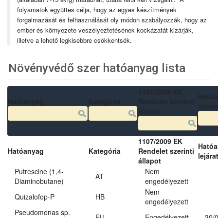
folyamatok együttes célja, hogy az egyes készítmények
forgalmazását és felhasználását oly módon szabályozzák, hogy az
ember és környezete veszélyeztetésének kockázatát kizárják,
illetve a lehető legkisebbre csökkentsék.
Növényvédő szer hatóanyag lista
1107/2009 EK
Ható
Hatóanyag
Kategória
Rendelet szerinti
lejára
állapot
1107/2009 EK
Ható
Hatóanyag
Kategória
Rendelet szerinti
lejára
állapot
Putrescine (1,4-
Nem
AT
Diaminobutane)
engedélyezett
Nem
Quizalofop-P
HB
engedélyezett
Pseudomonas sp.
FU
Engedélyezett
30/