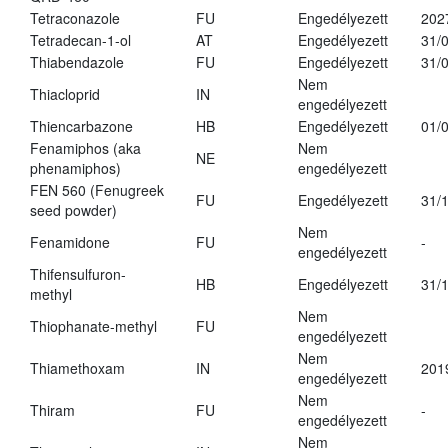
Tetraconazole
FU
Engedélyezett
202
Tetradecan-1-ol
AT
Engedélyezett
31/
Thiabendazole
FU
Engedélyezett
31/
Nem
Thiacloprid
IN
engedélyezett
Thiencarbazone
HB
Engedélyezett
01/
Fenamiphos (aka
Nem
NE
phenamiphos)
engedélyezett
FEN 560 (Fenugreek
FU
Engedélyezett
31/
seed powder)
Nem
Fenamidone
FU
-
engedélyezett
Thifensulfuron-
HB
Engedélyezett
31/
methyl
Nem
Thiophanate-methyl
FU
engedélyezett
Nem
Thiamethoxam
IN
201
engedélyezett
Nem
Thiram
FU
-
engedélyezett
Nem