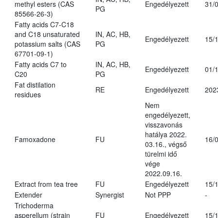
methyl esters (CAS
Engedélyezett
31/
PG
85566-26-3)
Fatty acids C7-C18
and C18 unsaturated
IN, AC, HB,
Engedélyezett
15/
potassium salts (CAS
PG
67701-09-1)
Fatty acids C7 to
IN, AC, HB,
Engedélyezett
01/
C20
PG
Fat distilation
RE
Engedélyezett
202
residues
Nem
engedélyezett,
visszavonás
hatálya 2022.
Famoxadone
FU
16/
03.16., végső
türelmi idő
vége
2022.09.16.
Extract from tea tree
FU
Engedélyezett
15/
Extender
Synergist
Not PPP
-
Trichoderma
asperellum (strain
FU
Engedélyezett
15/