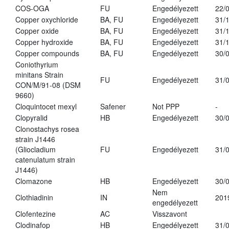
COS-OGA
FU
Engedélyezett
22/
Copper oxychloride
BA, FU
Engedélyezett
31/
Copper oxide
BA, FU
Engedélyezett
31/
Copper hydroxide
BA, FU
Engedélyezett
31/
Copper compounds
BA, FU
Engedélyezett
30/
Coniothyrium
minitans Strain
FU
Engedélyezett
31/
CON/M/91-08 (DSM
9660)
Cloquintocet mexyl
Safener
Not PPP
-
Clopyralid
HB
Engedélyezett
30/
Clonostachys rosea
strain J1446
(Gliocladium
FU
Engedélyezett
31/
catenulatum strain
J1446)
Clomazone
HB
Engedélyezett
30/
Nem
Clothiadinin
IN
201
engedélyezett
Clofentezine
AC
Visszavont
Clodinafop
HB
Engedélyezett
31/