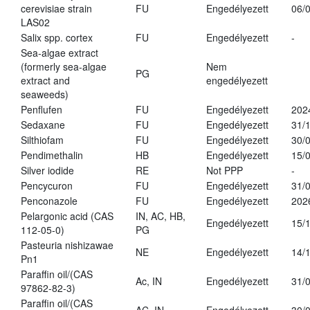
cerevisiae strain
FU
Engedélyezett
06/
LAS02
Salix spp. cortex
FU
Engedélyezett
-
Sea-algae extract
(formerly sea-algae
Nem
PG
extract and
engedélyezett
seaweeds)
Penflufen
FU
Engedélyezett
202
Sedaxane
FU
Engedélyezett
31/
Silthiofam
FU
Engedélyezett
30/
Pendimethalin
HB
Engedélyezett
15/
Silver iodide
RE
Not PPP
-
Pencycuron
FU
Engedélyezett
31/
Penconazole
FU
Engedélyezett
202
Pelargonic acid (CAS
IN, AC, HB,
Engedélyezett
15/
112-05-0)
PG
Pasteuria nishizawae
NE
Engedélyezett
14/
Pn1
Paraffin oil/(CAS
Ac, IN
Engedélyezett
31/
97862-82-3)
Paraffin oil/(CAS