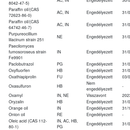
AC, IN
Engedélyezett
30/
8042-47-5)
Paraffin oil/(CAS
AC, IN
Engedélyezett
31/
72623-86-0)
Paraffin oil/(CAS
AC, IN
Engedélyezett
31/
64742-46-7)
Purpureocillium
NE
Engedélyezett
31/
lilacinum strain 251
Paecilomyces
fumosoroseus strain
IN
Engedélyezett
31/
Fe9901
Paclobutrazol
PG
Engedélyezett
31/
Oxyfluorfen
HB
Engedélyezett
31/
Oxathiapiprolin
FU
Engedélyezett
03/
Nem
Oxasulfuron
HB
-
engedélyezett
Oxamyl
IN, NE
Visszavont
202
Oryzalin
HB
Engedélyezett
31/
Orange oil
IN
Engedélyezett
31/
Onion oil
RE
Engedélyezett
-
Oleic acid (CAS 112-
IN, AC, HB,
Engedélyezett
31/
80-1)
PG