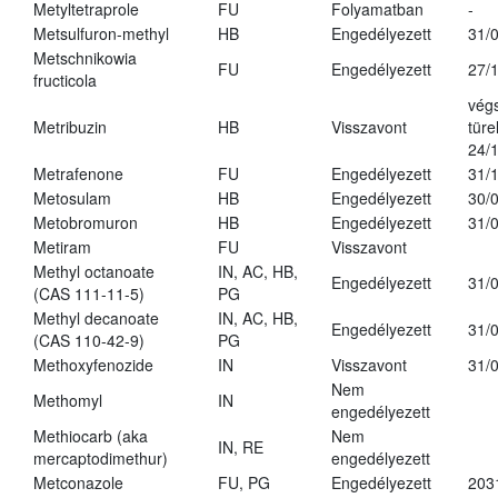
Metyltetraprole
FU
Folyamatban
-
Metsulfuron-methyl
HB
Engedélyezett
31/
Metschnikowia
FU
Engedélyezett
27/
fructicola
vég
Metribuzin
HB
Visszavont
türe
24/
Metrafenone
FU
Engedélyezett
31/
Metosulam
HB
Engedélyezett
30/
Metobromuron
HB
Engedélyezett
31/
Metiram
FU
Visszavont
Methyl octanoate
IN, AC, HB,
Engedélyezett
31/
(CAS 111-11-5)
PG
Methyl decanoate
IN, AC, HB,
Engedélyezett
31/
(CAS 110-42-9)
PG
Methoxyfenozide
IN
Visszavont
31/
Nem
Methomyl
IN
engedélyezett
Methiocarb (aka
Nem
IN, RE
mercaptodimethur)
engedélyezett
Metconazole
FU, PG
Engedélyezett
203