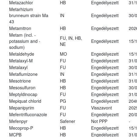
Metazachlor
HB
Engedélyezett
31/
Metarhizium
brunneum strain Ma
IN
Engedélyezett
30/
43
Metamitron
HB
Engedélyezett
202
Metam (incl. -
FU, IN, HB,
potassium and -
Engedélyezett
15/
NE
sodium)
Metaldehyde
MO
Engedélyezett
15/
Metalaxyl-M
FU
Engedélyezett
31/
Metalaxyl
FU
Engedélyezett
30/
Metaflumizone
IN
Engedélyezett
31/
Mesotrione
HB
Engedélyezett
31/
Mesosulfuron
HB
Engedélyezett
30/
Meptyldinocap
FU
Engedélyezett
31/
Mepiquat chlorid
PG
Engedélyezett
204
Mepanipyrim
FU
Visszavont
202
Mefentrifluconazole
FU
Engedélyezett
20/
Mefenpyr
Safener
Not PPP
-
Mecoprop-P
HB
Engedélyezett
15/
MCPB
HB
Engedélyezett
31/