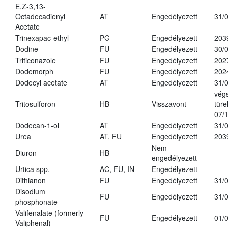
E,Z-3,13-
Octadecadienyl
AT
Engedélyezett
31/
Acetate
Trinexapac-ethyl
PG
Engedélyezett
203
Dodine
FU
Engedélyezett
30/
Triticonazole
FU
Engedélyezett
202
Dodemorph
FU
Engedélyezett
202
Dodecyl acetate
AT
Engedélyezett
31/
vég
Tritosulforon
HB
Visszavont
türe
07/
Dodecan-1-ol
AT
Engedélyezett
31/
Urea
AT, FU
Engedélyezett
203
Nem
Diuron
HB
engedélyezett
Urtica spp.
AC, FU, IN
Engedélyezett
-
Dithianon
FU
Engedélyezett
31/
Disodium
FU
Engedélyezett
31/
phosphonate
Valifenalate (formerly
FU
Engedélyezett
01/
Valiphenal)