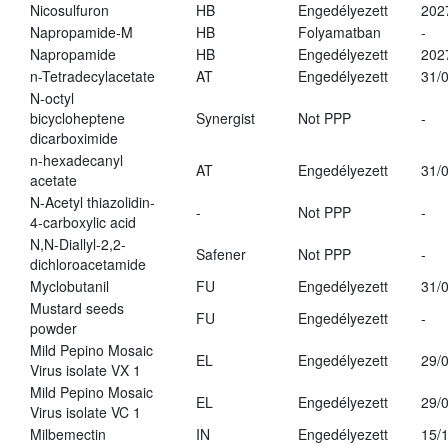
Nicosulfuron
HB
Engedélyezett
202
Napropamide-M
HB
Folyamatban
-
Napropamide
HB
Engedélyezett
202
n-Tetradecylacetate
AT
Engedélyezett
31/
N-octyl
bicycloheptene
Synergist
Not PPP
-
dicarboximide
n-hexadecanyl
AT
Engedélyezett
31/
acetate
N-Acetyl thiazolidin-
-
Not PPP
-
4-carboxylic acid
N,N-Diallyl-2,2-
Safener
Not PPP
-
dichloroacetamide
Myclobutanil
FU
Engedélyezett
31/
Mustard seeds
FU
Engedélyezett
-
powder
Mild Pepino Mosaic
EL
Engedélyezett
29/
Virus isolate VX 1
Mild Pepino Mosaic
EL
Engedélyezett
29/
Virus isolate VC 1
Milbemectin
IN
Engedélyezett
15/