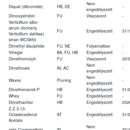
Nem
Diquat (dibromide)
HB, DE
-
engedélyezett
Dimoxystrobin
FU
Visszavont
-
Verticillium albo-
atrum (formerly
FU
Engedélyezett
31/
Verticillium dahliae)
strain WCS850
Dimethyl disulphide
FU, NE
Folyamatban
-
Vinegar
BA, FU, HB
Engedélyezett
-
Dimethomorph
FU
Visszavont
20/
Nem
Dimethoate
IN, AC
-
engedélyezett
Nem
Waxes
Pruning
-
engedélyezett
Dimethenamid-P
HB
Engedélyezett
31/
Whey
FU
Engedélyezett
-
Dimethachlor
HB
Engedélyezett
202
Z,Z-3,13-
Octadecadienyl
AT
Engedélyezett
31/
Acetate
Nem
zeta-Cypermethrin
IN
30/