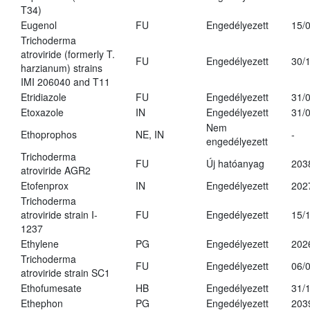
T34)
Eugenol
FU
Engedélyezett
15/
Trichoderma
atroviride (formerly T.
FU
Engedélyezett
30/
harzianum) strains
IMI 206040 and T11
Etridiazole
FU
Engedélyezett
31/
Etoxazole
IN
Engedélyezett
31/
Nem
Ethoprophos
NE, IN
-
engedélyezett
Trichoderma
FU
Új hatóanyag
203
atroviride AGR2
Etofenprox
IN
Engedélyezett
202
Trichoderma
atroviride strain I-
FU
Engedélyezett
15/
1237
Ethylene
PG
Engedélyezett
202
Trichoderma
FU
Engedélyezett
06/
atroviride strain SC1
Ethofumesate
HB
Engedélyezett
31/
Ethephon
PG
Engedélyezett
203