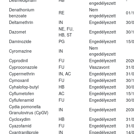
Desmedipham
HB
-
engedélyezett
Denathonium
Nem
RE
01/
benzoate
engedélyezett
Deltamethrin
IN
Engedélyezett
30/
NE, FU,
Dazomet
Engedélyezett
30/
HB, ST
Daminozide
PG
Engedélyezett
15/
Nem
Cyromazine
IN
engedélyezett
Cyprodinil
FU
Engedélyezett
202
Cyproconazole
FU
Visszavont
31/
Cypermethrin
IN, AC
Engedélyezett
31/
Cymoxanil
FU
Engedélyezett
30/
Cyhalofop-butyl
HB
Engedélyezett
30/
Cyflumetofen
AC
Engedélyezett
15/
Cyflufenamid
FU
Engedélyezett
30/
Cydia pomonella
IN
Engedélyezett
203
Granulovirus (CpGV)
Cycloxydim
HB
Engedélyezett
31/
Cyazofamid
FU
Engedélyezett
31/
Cyantraniliprole
IN
Engedélyezett
14/