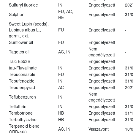
Sulfuryl fluoride
IN
Engedélyezett
202
FU, AC,
Sulphur
Engedélyezett
31/
RE
Sweet Lupin (seeds),
Lupinus albus L.,
FU
Engedélyezett
-
germ., ext.
Sunflower oil
FU
Engedélyezett
-
Nem
Tagetes oil
AC, IN
-
engedélyezett
Talc E553B
-
Engedélyezett
-
tau-Fluvalinate
IN
Engedélyezett
31/
Tebuconazole
FU
Engedélyezett
31/
Tebufenozide
IN
Engedélyezett
31/
Tebufenpyrad
AC
Engedélyezett
202
Nem
Teflubenzuron
IN
engedélyezett
Tefluthrin
IN
Engedélyezett
31/
Tembotrione
HB
Engedélyezett
31/
Terbuthylazine
HB
Engedélyezett
31/
Terpenoid blend
AC, IN
Visszavont
10/
QRD-460