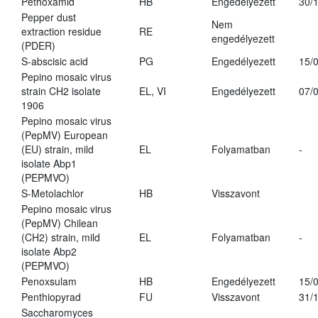
Pethoxamid
HB
Engedélyezett
30/
Pepper dust
Nem
extraction residue
RE
engedélyezett
(PDER)
S-abscisic acid
PG
Engedélyezett
15/
Pepino mosaic virus
strain CH2 isolate
EL, VI
Engedélyezett
07/
1906
Pepino mosaic virus
(PepMV) European
(EU) strain, mild
EL
Folyamatban
-
isolate Abp1
(PEPMVO)
S-Metolachlor
HB
Visszavont
Pepino mosaic virus
(PepMV) Chilean
(CH2) strain, mild
EL
Folyamatban
-
isolate Abp2
(PEPMVO)
Penoxsulam
HB
Engedélyezett
15/
Penthiopyrad
FU
Visszavont
31/
Saccharomyces