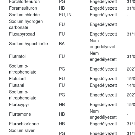
Forchlorfenuron
PG
Engedélyezett
31/
Foramsulfuron
HB
Engedélyezett
31/
Sodium chloride
FU, IN
Engedélyezett
-
Sodium hydrogen
FU
Engedélyezett
-
carbonate
Fluxapyroxad
FU
Engedélyezett
31/
Nem
Sodium hypochlorite
BA
engedélyezett
Nem
Flutriafol
FU
31/
engedélyezett
Sodium o-
PG
Engedélyezett
202
nitrophenolate
Flutolanil
FU
Engedélyezett
15/
Flutianil
FU
Engedélyezett
14/
Sodium p-
PG
Engedélyezett
202
nitrophenolate
Fluroxypyr
HB
Engedélyezett
15/
Nem
Flurtamone
HB
-
engedélyezett
Flurochloridone
HB
Engedélyezett
31/
Sodium silver
PG
Engedélyezett
31/