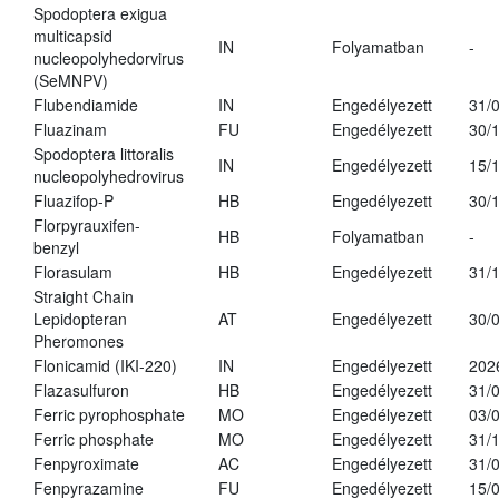
Spodoptera exigua
multicapsid
IN
Folyamatban
-
nucleopolyhedorvirus
(SeMNPV)
Flubendiamide
IN
Engedélyezett
31/
Fluazinam
FU
Engedélyezett
30/
Spodoptera littoralis
IN
Engedélyezett
15/
nucleopolyhedrovirus
Fluazifop-P
HB
Engedélyezett
30/
Florpyrauxifen-
HB
Folyamatban
-
benzyl
Florasulam
HB
Engedélyezett
31/
Straight Chain
Lepidopteran
AT
Engedélyezett
30/
Pheromones
Flonicamid (IKI-220)
IN
Engedélyezett
202
Flazasulfuron
HB
Engedélyezett
31/
Ferric pyrophosphate
MO
Engedélyezett
03/
Ferric phosphate
MO
Engedélyezett
31/
Fenpyroximate
AC
Engedélyezett
31/
Fenpyrazamine
FU
Engedélyezett
15/