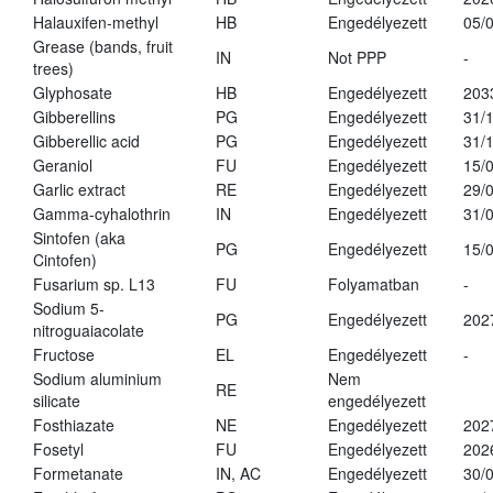
Halauxifen-methyl
HB
Engedélyezett
05/
Grease (bands, fruit
IN
Not PPP
-
trees)
Glyphosate
HB
Engedélyezett
203
Gibberellins
PG
Engedélyezett
31/
Gibberellic acid
PG
Engedélyezett
31/
Geraniol
FU
Engedélyezett
15/
Garlic extract
RE
Engedélyezett
29/
Gamma-cyhalothrin
IN
Engedélyezett
31/
Sintofen (aka
PG
Engedélyezett
15/
Cintofen)
Fusarium sp. L13
FU
Folyamatban
-
Sodium 5-
PG
Engedélyezett
202
nitroguaiacolate
Fructose
EL
Engedélyezett
-
Sodium aluminium
Nem
RE
silicate
engedélyezett
Fosthiazate
NE
Engedélyezett
202
Fosetyl
FU
Engedélyezett
202
Formetanate
IN, AC
Engedélyezett
30/