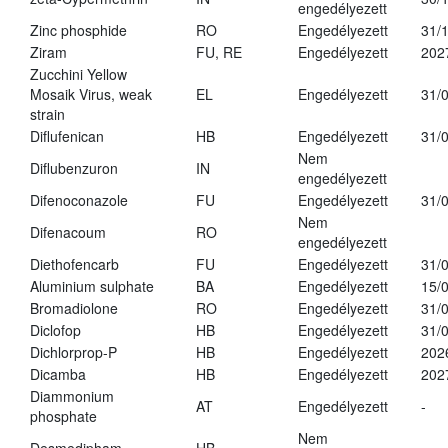
engedélyezett
Zinc phosphide
RO
Engedélyezett
31/
Ziram
FU, RE
Engedélyezett
202
Zucchini Yellow
Mosaik Virus, weak
EL
Engedélyezett
31/
strain
Diflufenican
HB
Engedélyezett
31/
Nem
Diflubenzuron
IN
engedélyezett
Difenoconazole
FU
Engedélyezett
31/
Nem
Difenacoum
RO
engedélyezett
Diethofencarb
FU
Engedélyezett
31/
Aluminium sulphate
BA
Engedélyezett
15/
Bromadiolone
RO
Engedélyezett
31/
Diclofop
HB
Engedélyezett
31/
Dichlorprop-P
HB
Engedélyezett
202
Dicamba
HB
Engedélyezett
202
Diammonium
AT
Engedélyezett
-
phosphate
Nem