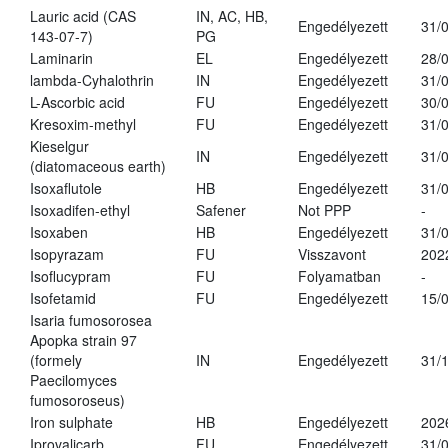
Lauric acid (CAS
IN, AC, HB,
Engedélyezett
31/
143-07-7)
PG
Laminarin
EL
Engedélyezett
28/
lambda-Cyhalothrin
IN
Engedélyezett
31/
L-Ascorbic acid
FU
Engedélyezett
30/
Kresoxim-methyl
FU
Engedélyezett
31/
Kieselgur
IN
Engedélyezett
31/
(diatomaceous earth)
Isoxaflutole
HB
Engedélyezett
31/
Isoxadifen-ethyl
Safener
Not PPP
-
Isoxaben
HB
Engedélyezett
31/
Isopyrazam
FU
Visszavont
202
Isoflucypram
FU
Folyamatban
-
Isofetamid
FU
Engedélyezett
15/
Isaria fumosorosea
Apopka strain 97
(formely
IN
Engedélyezett
31/
Paecilomyces
fumosoroseus)
Iron sulphate
HB
Engedélyezett
202
Iprovalicarb
FU
Engedélyezett
31/