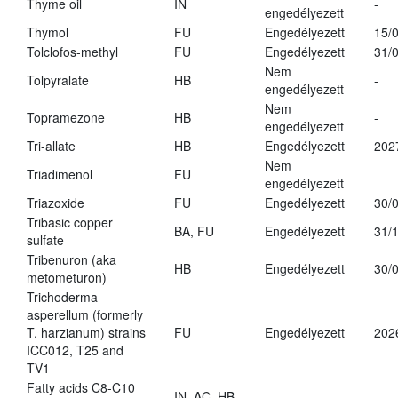
Thyme oil
IN
-
engedélyezett
Thymol
FU
Engedélyezett
15/
Tolclofos-methyl
FU
Engedélyezett
31/
Nem
Tolpyralate
HB
-
engedélyezett
Nem
Topramezone
HB
-
engedélyezett
Tri-allate
HB
Engedélyezett
202
Nem
Triadimenol
FU
engedélyezett
Triazoxide
FU
Engedélyezett
30/
Tribasic copper
BA, FU
Engedélyezett
31/
sulfate
Tribenuron (aka
HB
Engedélyezett
30/
metometuron)
Trichoderma
asperellum (formerly
T. harzianum) strains
FU
Engedélyezett
202
ICC012, T25 and
TV1
Fatty acids C8-C10
IN, AC, HB,