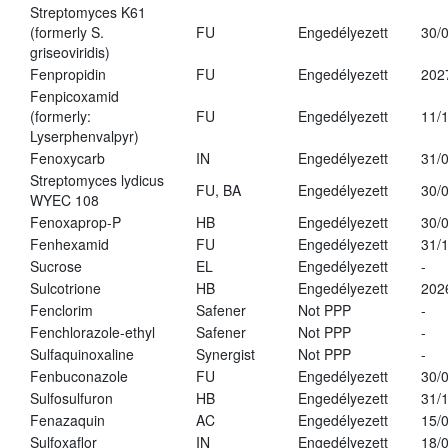
Streptomyces K61
(formerly S.
FU
Engedélyezett
30/
griseoviridis)
Fenpropidin
FU
Engedélyezett
202
Fenpicoxamid
(formerly:
FU
Engedélyezett
11/
Lyserphenvalpyr)
Fenoxycarb
IN
Engedélyezett
31/
Streptomyces lydicus
FU, BA
Engedélyezett
30/
WYEC 108
Fenoxaprop-P
HB
Engedélyezett
30/
Fenhexamid
FU
Engedélyezett
31/
Sucrose
EL
Engedélyezett
-
Sulcotrione
HB
Engedélyezett
202
Fenclorim
Safener
Not PPP
-
Fenchlorazole-ethyl
Safener
Not PPP
-
Sulfaquinoxaline
Synergist
Not PPP
-
Fenbuconazole
FU
Engedélyezett
30/
Sulfosulfuron
HB
Engedélyezett
31/
Fenazaquin
AC
Engedélyezett
15/
Sulfoxaflor
IN
Engedélyezett
18/