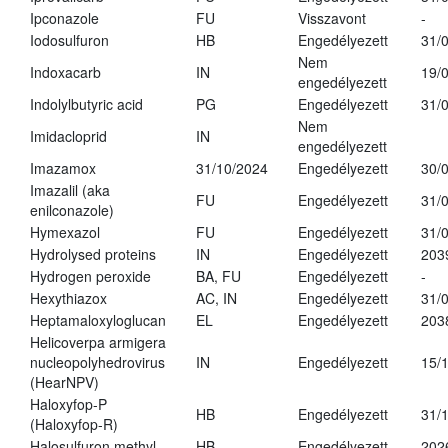
Ipconazole
FU
Visszavont
-
Iodosulfuron
HB
Engedélyezett
31/
Nem
Indoxacarb
IN
19/
engedélyezett
Indolylbutyric acid
PG
Engedélyezett
31/
Nem
Imidacloprid
IN
engedélyezett
Imazamox
31/10/2024
Engedélyezett
30/
Imazalil (aka
FU
Engedélyezett
31/
enilconazole)
Hymexazol
FU
Engedélyezett
31/
Hydrolysed proteins
IN
Engedélyezett
203
Hydrogen peroxide
BA, FU
Engedélyezett
-
Hexythiazox
AC, IN
Engedélyezett
31/
Heptamaloxyloglucan
EL
Engedélyezett
203
Helicoverpa armigera
nucleopolyhedrovirus
IN
Engedélyezett
15/
(HearNPV)
Haloxyfop-P
HB
Engedélyezett
31/
(Haloxyfop-R)
Halosulfuron methyl
HB
Engedélyezett
202