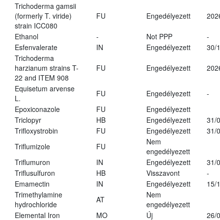
Trichoderma gamsii
(formerly T. viride)
FU
Engedélyezett
202
strain ICC080
Ethanol
-
Not PPP
-
Esfenvalerate
IN
Engedélyezett
30/
Trichoderma
harzianum strains T-
FU
Engedélyezett
202
22 and ITEM 908
Equisetum arvense
FU
Engedélyezett
-
L.
Epoxiconazole
FU
Engedélyezett
Triclopyr
HB
Engedélyezett
31/
Trifloxystrobin
FU
Engedélyezett
31/
Nem
Triflumizole
FU
engedélyezett
Triflumuron
IN
Engedélyezett
31/
Triflusulfuron
HB
Visszavont
-
Emamectin
IN
Engedélyezett
15/
Trimethylamine
Nem
AT
hydrochloride
engedélyezett
Elemental Iron
MO
Új
26/