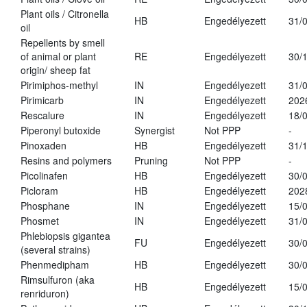
Plant oils / Citronella
HB
Engedélyezett
31/
oil
Repellents by smell
of animal or plant
RE
Engedélyezett
30/
origin/ sheep fat
Pirimiphos-methyl
IN
Engedélyezett
31/
Pirimicarb
IN
Engedélyezett
202
Rescalure
IN
Engedélyezett
18/
Piperonyl butoxide
Synergist
Not PPP
-
Pinoxaden
HB
Engedélyezett
31/
Resins and polymers
Pruning
Not PPP
-
Picolinafen
HB
Engedélyezett
30/
Picloram
HB
Engedélyezett
202
Phosphane
IN
Engedélyezett
15/
Phosmet
IN
Engedélyezett
31/
Phlebiopsis gigantea
FU
Engedélyezett
30/
(several strains)
Phenmedipham
HB
Engedélyezett
30/
Rimsulfuron (aka
HB
Engedélyezett
15/
renriduron)