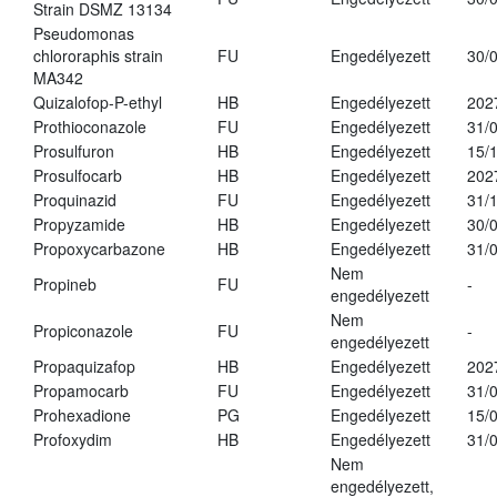
Strain DSMZ 13134
Pseudomonas
chlororaphis strain
FU
Engedélyezett
30/
MA342
Quizalofop-P-ethyl
HB
Engedélyezett
202
Prothioconazole
FU
Engedélyezett
31/
Prosulfuron
HB
Engedélyezett
15/
Prosulfocarb
HB
Engedélyezett
202
Proquinazid
FU
Engedélyezett
31/
Propyzamide
HB
Engedélyezett
30/
Propoxycarbazone
HB
Engedélyezett
31/
Nem
Propineb
FU
-
engedélyezett
Nem
Propiconazole
FU
-
engedélyezett
Propaquizafop
HB
Engedélyezett
202
Propamocarb
FU
Engedélyezett
31/
Prohexadione
PG
Engedélyezett
15/
Profoxydim
HB
Engedélyezett
31/
Nem
engedélyezett,