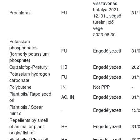
visszavonás
hatálya 2021.
Prochloraz
FU
31/
12. 31., végső
türelmi idő
vége
2023.06.30.
Potassium
phosphonates
FU
Engedélyezett
31/
(formerly potassium
phosphite)
Quizalofop-P-tefuryl
HB
Engedélyezett
202
Potassium hydrogen
FU
Engedélyezett
31/
carbonate
Polybutene
IN
Not PPP
-
Plant oils/ Rape seed
AC, IN
Engedélyezett
31/
oil
Plant oils / Spear
-
Engedélyezett
15/
mint oil
Repellents by smell
of animal or plant
RE
Engedélyezett
31/
origin/ fish oil
Plant oils / Clove oil
RE
Engedélyezett
30/