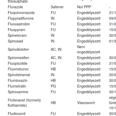
thiosulphate
Flurazole
Safener
Not PPP
-
Fluquinconazole
FU
Engedélyezett
31/
Flupyradifurone
IN
Engedélyezett
09/
Fluoxastrobin
FU
Engedélyezett
31/
Fluopyram
FU
Engedélyezett
15/
Spinetoram
IN
Engedélyezett
30/
Spinosad
IN
Engedélyezett
01/
Nem
Spirodiclofen
AC, IN
engedélyezett
Spiromesifen
AC, IN
Engedélyezett
30/
Fluopicolide
FU
Engedélyezett
31/
Fluometuron
HB
Engedélyezett
15/
Spirotetramat
IN
Engedélyezett
30/
Flumioxazin
HB
Engedélyezett
30/
Flumetralin
PG
Engedélyezett
15/
Spiroxamine
FU
Engedélyezett
30/
vég
Flufenacet (formerly
HB
Visszavont
türe
fluthiamide)
10/
Fludioxonil
FU
Engedélyezett
30/