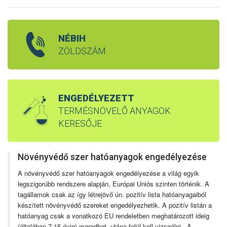
NÉBIH
ZÖLDSZÁM
ENGEDÉLYEZETT
TERMÉSNÖVELŐ ANYAGOK
KERESŐJE
Növényvédő szer hatóanyagok engedélyezése
A növényvédő szer hatóanyagok engedélyezése a világ egyik
legszigorúbb rendszere alapján, Európai Uniós szinten történik. A
tagállamok csak az így létrejövő ún. pozitív lista hatóanyagaiból
készített növényvédő szereket engedélyezhetik. A pozitív listán a
hatóanyag csak a vonatkozó EU rendeletben meghatározott ideig
(általában 7-15 évig) maradhat, utána felül kell vizsgálni. A