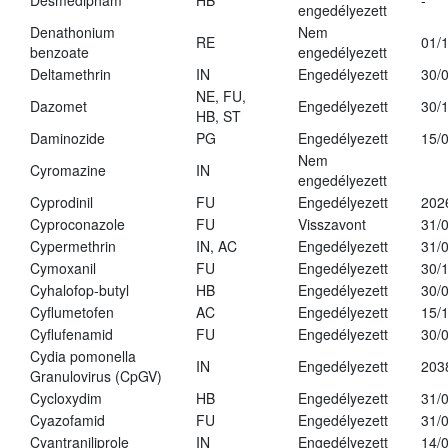
Desmedipham
HB
-
engedélyezett
Denathonium
Nem
RE
01/
benzoate
engedélyezett
Deltamethrin
IN
Engedélyezett
30/
NE, FU,
Dazomet
Engedélyezett
30/
HB, ST
Daminozide
PG
Engedélyezett
15/
Nem
Cyromazine
IN
engedélyezett
Cyprodinil
FU
Engedélyezett
202
Cyproconazole
FU
Visszavont
31/
Cypermethrin
IN, AC
Engedélyezett
31/
Cymoxanil
FU
Engedélyezett
30/
Cyhalofop-butyl
HB
Engedélyezett
30/
Cyflumetofen
AC
Engedélyezett
15/
Cyflufenamid
FU
Engedélyezett
30/
Cydia pomonella
IN
Engedélyezett
203
Granulovirus (CpGV)
Cycloxydim
HB
Engedélyezett
31/
Cyazofamid
FU
Engedélyezett
31/
Cyantraniliprole
IN
Engedélyezett
14/