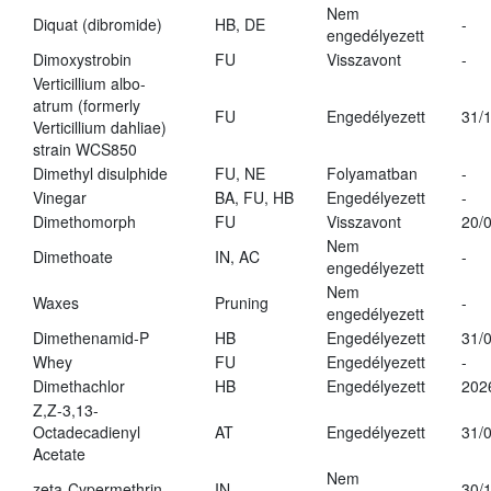
Nem
Diquat (dibromide)
HB, DE
-
engedélyezett
Dimoxystrobin
FU
Visszavont
-
Verticillium albo-
atrum (formerly
FU
Engedélyezett
31/
Verticillium dahliae)
strain WCS850
Dimethyl disulphide
FU, NE
Folyamatban
-
Vinegar
BA, FU, HB
Engedélyezett
-
Dimethomorph
FU
Visszavont
20/
Nem
Dimethoate
IN, AC
-
engedélyezett
Nem
Waxes
Pruning
-
engedélyezett
Dimethenamid-P
HB
Engedélyezett
31/
Whey
FU
Engedélyezett
-
Dimethachlor
HB
Engedélyezett
202
Z,Z-3,13-
Octadecadienyl
AT
Engedélyezett
31/
Acetate
Nem
zeta-Cypermethrin
IN
30/