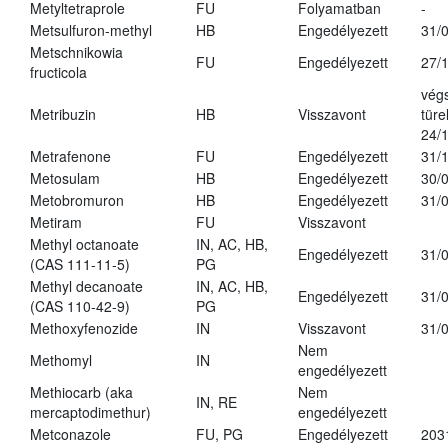
Metyltetraprole
FU
Folyamatban
-
Metsulfuron-methyl
HB
Engedélyezett
31/
Metschnikowia
FU
Engedélyezett
27/
fructicola
vég
Metribuzin
HB
Visszavont
türe
24/
Metrafenone
FU
Engedélyezett
31/
Metosulam
HB
Engedélyezett
30/
Metobromuron
HB
Engedélyezett
31/
Metiram
FU
Visszavont
Methyl octanoate
IN, AC, HB,
Engedélyezett
31/
(CAS 111-11-5)
PG
Methyl decanoate
IN, AC, HB,
Engedélyezett
31/
(CAS 110-42-9)
PG
Methoxyfenozide
IN
Visszavont
31/
Nem
Methomyl
IN
engedélyezett
Methiocarb (aka
Nem
IN, RE
mercaptodimethur)
engedélyezett
Metconazole
FU, PG
Engedélyezett
203