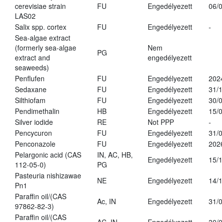
cerevisiae strain
FU
Engedélyezett
06/
LAS02
Salix spp. cortex
FU
Engedélyezett
-
Sea-algae extract
(formerly sea-algae
Nem
PG
extract and
engedélyezett
seaweeds)
Penflufen
FU
Engedélyezett
202
Sedaxane
FU
Engedélyezett
31/
Silthiofam
FU
Engedélyezett
30/
Pendimethalin
HB
Engedélyezett
15/
Silver iodide
RE
Not PPP
-
Pencycuron
FU
Engedélyezett
31/
Penconazole
FU
Engedélyezett
202
Pelargonic acid (CAS
IN, AC, HB,
Engedélyezett
15/
112-05-0)
PG
Pasteuria nishizawae
NE
Engedélyezett
14/
Pn1
Paraffin oil/(CAS
Ac, IN
Engedélyezett
31/
97862-82-3)
Paraffin oil/(CAS