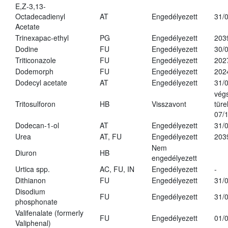
E,Z-3,13-
Octadecadienyl
AT
Engedélyezett
31/
Acetate
Trinexapac-ethyl
PG
Engedélyezett
203
Dodine
FU
Engedélyezett
30/
Triticonazole
FU
Engedélyezett
202
Dodemorph
FU
Engedélyezett
202
Dodecyl acetate
AT
Engedélyezett
31/
vég
Tritosulforon
HB
Visszavont
türe
07/
Dodecan-1-ol
AT
Engedélyezett
31/
Urea
AT, FU
Engedélyezett
203
Nem
Diuron
HB
engedélyezett
Urtica spp.
AC, FU, IN
Engedélyezett
-
Dithianon
FU
Engedélyezett
31/
Disodium
FU
Engedélyezett
31/
phosphonate
Valifenalate (formerly
FU
Engedélyezett
01/
Valiphenal)