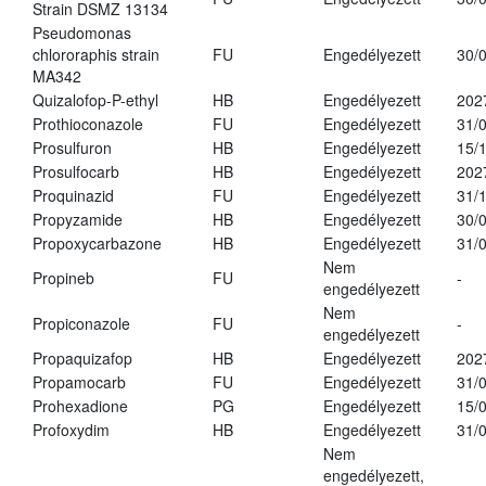
Strain DSMZ 13134
Pseudomonas
chlororaphis strain
FU
Engedélyezett
30/
MA342
Quizalofop-P-ethyl
HB
Engedélyezett
202
Prothioconazole
FU
Engedélyezett
31/
Prosulfuron
HB
Engedélyezett
15/
Prosulfocarb
HB
Engedélyezett
202
Proquinazid
FU
Engedélyezett
31/
Propyzamide
HB
Engedélyezett
30/
Propoxycarbazone
HB
Engedélyezett
31/
Nem
Propineb
FU
-
engedélyezett
Nem
Propiconazole
FU
-
engedélyezett
Propaquizafop
HB
Engedélyezett
202
Propamocarb
FU
Engedélyezett
31/
Prohexadione
PG
Engedélyezett
15/
Profoxydim
HB
Engedélyezett
31/
Nem
engedélyezett,