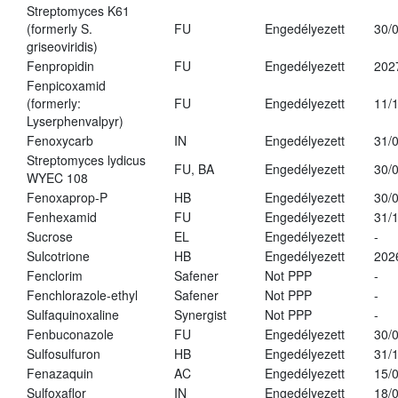
Streptomyces K61
(formerly S.
FU
Engedélyezett
30/
griseoviridis)
Fenpropidin
FU
Engedélyezett
202
Fenpicoxamid
(formerly:
FU
Engedélyezett
11/
Lyserphenvalpyr)
Fenoxycarb
IN
Engedélyezett
31/
Streptomyces lydicus
FU, BA
Engedélyezett
30/
WYEC 108
Fenoxaprop-P
HB
Engedélyezett
30/
Fenhexamid
FU
Engedélyezett
31/
Sucrose
EL
Engedélyezett
-
Sulcotrione
HB
Engedélyezett
202
Fenclorim
Safener
Not PPP
-
Fenchlorazole-ethyl
Safener
Not PPP
-
Sulfaquinoxaline
Synergist
Not PPP
-
Fenbuconazole
FU
Engedélyezett
30/
Sulfosulfuron
HB
Engedélyezett
31/
Fenazaquin
AC
Engedélyezett
15/
Sulfoxaflor
IN
Engedélyezett
18/