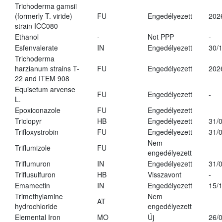
Trichoderma gamsii
(formerly T. viride)
FU
Engedélyezett
202
strain ICC080
Ethanol
-
Not PPP
-
Esfenvalerate
IN
Engedélyezett
30/
Trichoderma
harzianum strains T-
FU
Engedélyezett
202
22 and ITEM 908
Equisetum arvense
FU
Engedélyezett
-
L.
Epoxiconazole
FU
Engedélyezett
Triclopyr
HB
Engedélyezett
31/
Trifloxystrobin
FU
Engedélyezett
31/
Nem
Triflumizole
FU
engedélyezett
Triflumuron
IN
Engedélyezett
31/
Triflusulfuron
HB
Visszavont
-
Emamectin
IN
Engedélyezett
15/
Trimethylamine
Nem
AT
hydrochloride
engedélyezett
Elemental Iron
MO
Új
26/