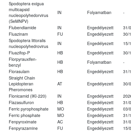
Spodoptera exigua
multicapsid
IN
Folyamatban
-
nucleopolyhedorvirus
(SeMNPV)
Flubendiamide
IN
Engedélyezett
31/
Fluazinam
FU
Engedélyezett
30/
Spodoptera littoralis
IN
Engedélyezett
15/
nucleopolyhedrovirus
Fluazifop-P
HB
Engedélyezett
30/
Florpyrauxifen-
HB
Folyamatban
-
benzyl
Florasulam
HB
Engedélyezett
31/
Straight Chain
Lepidopteran
AT
Engedélyezett
30/
Pheromones
Flonicamid (IKI-220)
IN
Engedélyezett
202
Flazasulfuron
HB
Engedélyezett
31/
Ferric pyrophosphate
MO
Engedélyezett
03/
Ferric phosphate
MO
Engedélyezett
31/
Fenpyroximate
AC
Engedélyezett
31/
Fenpyrazamine
FU
Engedélyezett
15/