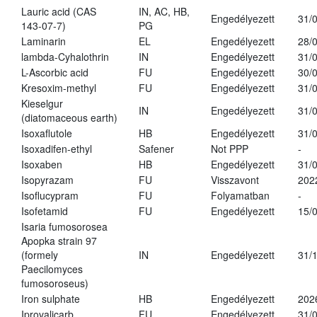
Lauric acid (CAS
IN, AC, HB,
Engedélyezett
31/
143-07-7)
PG
Laminarin
EL
Engedélyezett
28/
lambda-Cyhalothrin
IN
Engedélyezett
31/
L-Ascorbic acid
FU
Engedélyezett
30/
Kresoxim-methyl
FU
Engedélyezett
31/
Kieselgur
IN
Engedélyezett
31/
(diatomaceous earth)
Isoxaflutole
HB
Engedélyezett
31/
Isoxadifen-ethyl
Safener
Not PPP
-
Isoxaben
HB
Engedélyezett
31/
Isopyrazam
FU
Visszavont
202
Isoflucypram
FU
Folyamatban
-
Isofetamid
FU
Engedélyezett
15/
Isaria fumosorosea
Apopka strain 97
(formely
IN
Engedélyezett
31/
Paecilomyces
fumosoroseus)
Iron sulphate
HB
Engedélyezett
202
Iprovalicarb
FU
Engedélyezett
31/