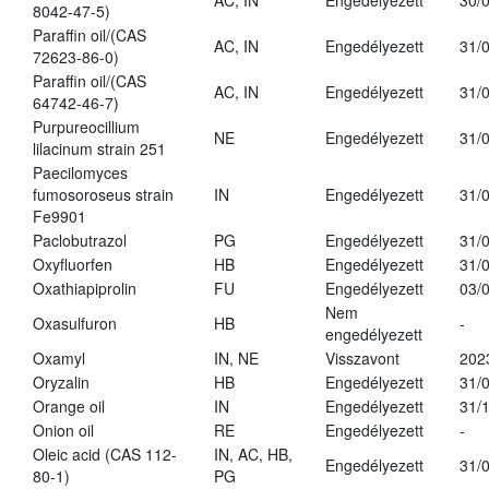
AC, IN
Engedélyezett
30/
8042-47-5)
Paraffin oil/(CAS
AC, IN
Engedélyezett
31/
72623-86-0)
Paraffin oil/(CAS
AC, IN
Engedélyezett
31/
64742-46-7)
Purpureocillium
NE
Engedélyezett
31/
lilacinum strain 251
Paecilomyces
fumosoroseus strain
IN
Engedélyezett
31/
Fe9901
Paclobutrazol
PG
Engedélyezett
31/
Oxyfluorfen
HB
Engedélyezett
31/
Oxathiapiprolin
FU
Engedélyezett
03/
Nem
Oxasulfuron
HB
-
engedélyezett
Oxamyl
IN, NE
Visszavont
202
Oryzalin
HB
Engedélyezett
31/
Orange oil
IN
Engedélyezett
31/
Onion oil
RE
Engedélyezett
-
Oleic acid (CAS 112-
IN, AC, HB,
Engedélyezett
31/
80-1)
PG