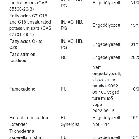
methyl esters (CAS
Engedélyezett
31/
PG
85566-26-3)
Fatty acids C7-C18
and C18 unsaturated
IN, AC, HB,
Engedélyezett
15/
potassium salts (CAS
PG
67701-09-1)
Fatty acids C7 to
IN, AC, HB,
Engedélyezett
01/
C20
PG
Fat distilation
RE
Engedélyezett
202
residues
Nem
engedélyezett,
visszavonás
hatálya 2022.
Famoxadone
FU
16/
03.16., végső
türelmi idő
vége
2022.09.16.
Extract from tea tree
FU
Engedélyezett
15/
Extender
Synergist
Not PPP
-
Trichoderma
asperellum (strain
FU
Engedélyezett
15/