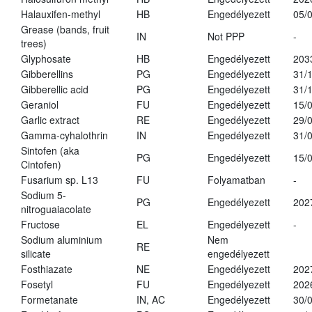
Halauxifen-methyl
HB
Engedélyezett
05/
Grease (bands, fruit
IN
Not PPP
-
trees)
Glyphosate
HB
Engedélyezett
203
Gibberellins
PG
Engedélyezett
31/
Gibberellic acid
PG
Engedélyezett
31/
Geraniol
FU
Engedélyezett
15/
Garlic extract
RE
Engedélyezett
29/
Gamma-cyhalothrin
IN
Engedélyezett
31/
Sintofen (aka
PG
Engedélyezett
15/
Cintofen)
Fusarium sp. L13
FU
Folyamatban
-
Sodium 5-
PG
Engedélyezett
202
nitroguaiacolate
Fructose
EL
Engedélyezett
-
Sodium aluminium
Nem
RE
silicate
engedélyezett
Fosthiazate
NE
Engedélyezett
202
Fosetyl
FU
Engedélyezett
202
Formetanate
IN, AC
Engedélyezett
30/