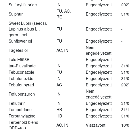
Sulfuryl fluoride
IN
Engedélyezett
202
FU, AC,
Sulphur
Engedélyezett
31/
RE
Sweet Lupin (seeds),
Lupinus albus L.,
FU
Engedélyezett
-
germ., ext.
Sunflower oil
FU
Engedélyezett
-
Nem
Tagetes oil
AC, IN
-
engedélyezett
Talc E553B
-
Engedélyezett
-
tau-Fluvalinate
IN
Engedélyezett
31/
Tebuconazole
FU
Engedélyezett
31/
Tebufenozide
IN
Engedélyezett
31/
Tebufenpyrad
AC
Engedélyezett
202
Nem
Teflubenzuron
IN
engedélyezett
Tefluthrin
IN
Engedélyezett
31/
Tembotrione
HB
Engedélyezett
31/
Terbuthylazine
HB
Engedélyezett
31/
Terpenoid blend
AC, IN
Visszavont
10/
QRD-460