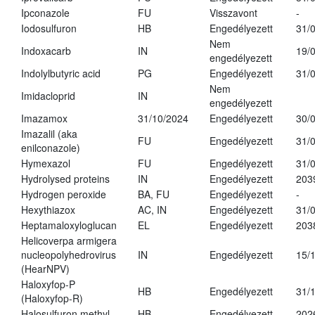
Ipconazole
FU
Visszavont
-
Iodosulfuron
HB
Engedélyezett
31/
Nem
Indoxacarb
IN
19/
engedélyezett
Indolylbutyric acid
PG
Engedélyezett
31/
Nem
Imidacloprid
IN
engedélyezett
Imazamox
31/10/2024
Engedélyezett
30/
Imazalil (aka
FU
Engedélyezett
31/
enilconazole)
Hymexazol
FU
Engedélyezett
31/
Hydrolysed proteins
IN
Engedélyezett
203
Hydrogen peroxide
BA, FU
Engedélyezett
-
Hexythiazox
AC, IN
Engedélyezett
31/
Heptamaloxyloglucan
EL
Engedélyezett
203
Helicoverpa armigera
nucleopolyhedrovirus
IN
Engedélyezett
15/
(HearNPV)
Haloxyfop-P
HB
Engedélyezett
31/
(Haloxyfop-R)
Halosulfuron methyl
HB
Engedélyezett
202