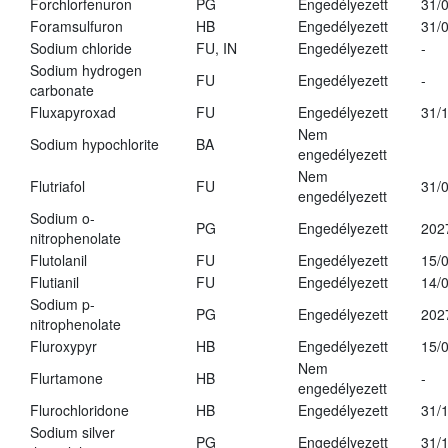
Forchlorfenuron
PG
Engedélyezett
31/
Foramsulfuron
HB
Engedélyezett
31/
Sodium chloride
FU, IN
Engedélyezett
-
Sodium hydrogen
FU
Engedélyezett
-
carbonate
Fluxapyroxad
FU
Engedélyezett
31/
Nem
Sodium hypochlorite
BA
engedélyezett
Nem
Flutriafol
FU
31/
engedélyezett
Sodium o-
PG
Engedélyezett
202
nitrophenolate
Flutolanil
FU
Engedélyezett
15/
Flutianil
FU
Engedélyezett
14/
Sodium p-
PG
Engedélyezett
202
nitrophenolate
Fluroxypyr
HB
Engedélyezett
15/
Nem
Flurtamone
HB
-
engedélyezett
Flurochloridone
HB
Engedélyezett
31/
Sodium silver
PG
Engedélyezett
31/