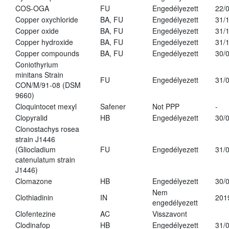
COS-OGA
FU
Engedélyezett
22/
Copper oxychloride
BA, FU
Engedélyezett
31/
Copper oxide
BA, FU
Engedélyezett
31/
Copper hydroxide
BA, FU
Engedélyezett
31/
Copper compounds
BA, FU
Engedélyezett
30/
Coniothyrium
minitans Strain
FU
Engedélyezett
31/
CON/M/91-08 (DSM
9660)
Cloquintocet mexyl
Safener
Not PPP
-
Clopyralid
HB
Engedélyezett
30/
Clonostachys rosea
strain J1446
(Gliocladium
FU
Engedélyezett
31/
catenulatum strain
J1446)
Clomazone
HB
Engedélyezett
30/
Nem
Clothiadinin
IN
201
engedélyezett
Clofentezine
AC
Visszavont
Clodinafop
HB
Engedélyezett
31/