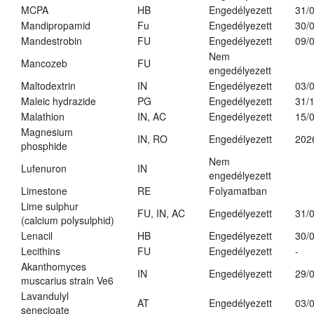
MCPA
HB
Engedélyezett
31/
Mandipropamid
Fu
Engedélyezett
30/
Mandestrobin
FU
Engedélyezett
09/
Nem
Mancozeb
FU
engedélyezett
Maltodextrin
IN
Engedélyezett
03/
Maleic hydrazide
PG
Engedélyezett
31/
Malathion
IN, AC
Engedélyezett
15/
Magnesium
IN, RO
Engedélyezett
202
phosphide
Nem
Lufenuron
IN
engedélyezett
Limestone
RE
Folyamatban
Lime sulphur
FU, IN, AC
Engedélyezett
31/
(calcium polysulphid)
Lenacil
HB
Engedélyezett
30/
Lecithins
FU
Engedélyezett
-
Akanthomyces
IN
Engedélyezett
29/
muscarius strain Ve6
Lavandulyl
AT
Engedélyezett
03/
senecioate