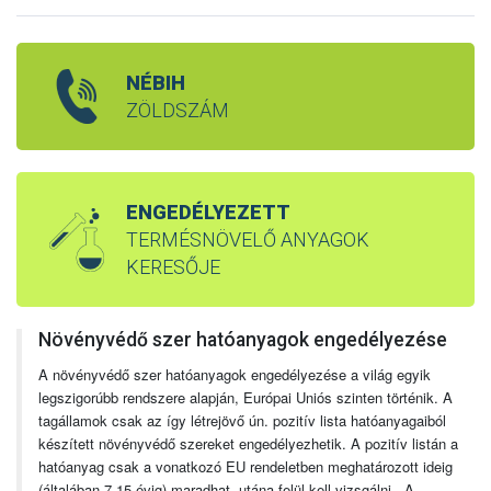
NÉBIH
ZÖLDSZÁM
ENGEDÉLYEZETT
TERMÉSNÖVELŐ ANYAGOK
KERESŐJE
Növényvédő szer hatóanyagok engedélyezése
A növényvédő szer hatóanyagok engedélyezése a világ egyik
legszigorúbb rendszere alapján, Európai Uniós szinten történik. A
tagállamok csak az így létrejövő ún. pozitív lista hatóanyagaiból
készített növényvédő szereket engedélyezhetik. A pozitív listán a
hatóanyag csak a vonatkozó EU rendeletben meghatározott ideig
(általában 7-15 évig) maradhat, utána felül kell vizsgálni. A