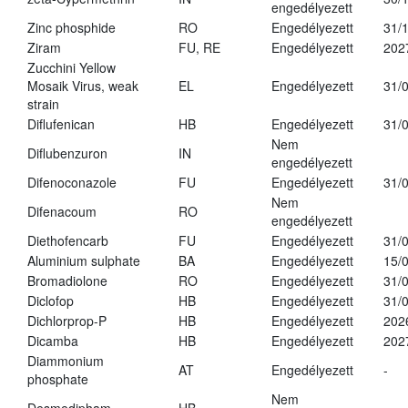
engedélyezett
Zinc phosphide
RO
Engedélyezett
31/
Ziram
FU, RE
Engedélyezett
202
Zucchini Yellow
Mosaik Virus, weak
EL
Engedélyezett
31/
strain
Diflufenican
HB
Engedélyezett
31/
Nem
Diflubenzuron
IN
engedélyezett
Difenoconazole
FU
Engedélyezett
31/
Nem
Difenacoum
RO
engedélyezett
Diethofencarb
FU
Engedélyezett
31/
Aluminium sulphate
BA
Engedélyezett
15/
Bromadiolone
RO
Engedélyezett
31/
Diclofop
HB
Engedélyezett
31/
Dichlorprop-P
HB
Engedélyezett
202
Dicamba
HB
Engedélyezett
202
Diammonium
AT
Engedélyezett
-
phosphate
Nem