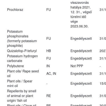
visszavonás
hatálya 2021.
Prochloraz
FU
31/
12. 31., végső
türelmi idő
vége
2023.06.30.
Potassium
phosphonates
FU
Engedélyezett
31/
(formerly potassium
phosphite)
Quizalofop-P-tefuryl
HB
Engedélyezett
202
Potassium hydrogen
FU
Engedélyezett
31/
carbonate
Polybutene
IN
Not PPP
-
Plant oils/ Rape seed
AC, IN
Engedélyezett
31/
oil
Plant oils / Spear
-
Engedélyezett
15/
mint oil
Repellents by smell
of animal or plant
RE
Engedélyezett
31/
origin/ fish oil
Plant oils / Clove oil
RE
Engedélyezett
30/