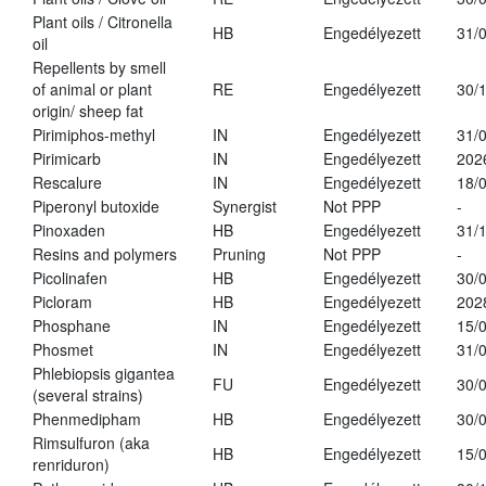
Plant oils / Citronella
HB
Engedélyezett
31/
oil
Repellents by smell
of animal or plant
RE
Engedélyezett
30/
origin/ sheep fat
Pirimiphos-methyl
IN
Engedélyezett
31/
Pirimicarb
IN
Engedélyezett
202
Rescalure
IN
Engedélyezett
18/
Piperonyl butoxide
Synergist
Not PPP
-
Pinoxaden
HB
Engedélyezett
31/
Resins and polymers
Pruning
Not PPP
-
Picolinafen
HB
Engedélyezett
30/
Picloram
HB
Engedélyezett
202
Phosphane
IN
Engedélyezett
15/
Phosmet
IN
Engedélyezett
31/
Phlebiopsis gigantea
FU
Engedélyezett
30/
(several strains)
Phenmedipham
HB
Engedélyezett
30/
Rimsulfuron (aka
HB
Engedélyezett
15/
renriduron)