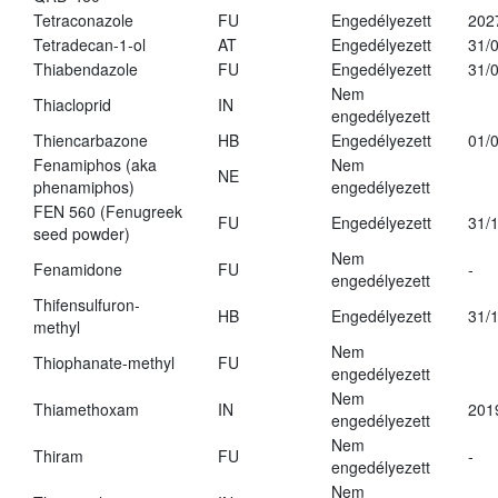
Tetraconazole
FU
Engedélyezett
202
Tetradecan-1-ol
AT
Engedélyezett
31/
Thiabendazole
FU
Engedélyezett
31/
Nem
Thiacloprid
IN
engedélyezett
Thiencarbazone
HB
Engedélyezett
01/
Fenamiphos (aka
Nem
NE
phenamiphos)
engedélyezett
FEN 560 (Fenugreek
FU
Engedélyezett
31/
seed powder)
Nem
Fenamidone
FU
-
engedélyezett
Thifensulfuron-
HB
Engedélyezett
31/
methyl
Nem
Thiophanate-methyl
FU
engedélyezett
Nem
Thiamethoxam
IN
201
engedélyezett
Nem
Thiram
FU
-
engedélyezett
Nem