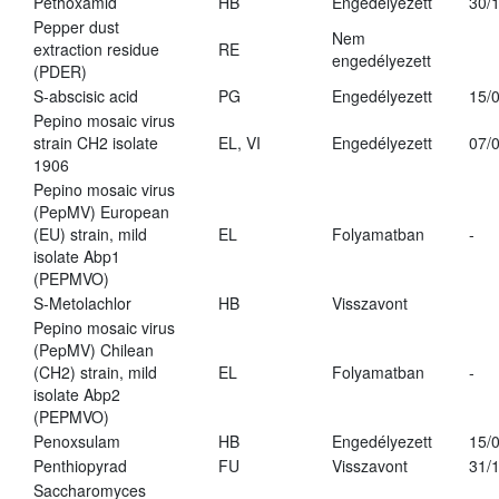
Pethoxamid
HB
Engedélyezett
30/
Pepper dust
Nem
extraction residue
RE
engedélyezett
(PDER)
S-abscisic acid
PG
Engedélyezett
15/
Pepino mosaic virus
strain CH2 isolate
EL, VI
Engedélyezett
07/
1906
Pepino mosaic virus
(PepMV) European
(EU) strain, mild
EL
Folyamatban
-
isolate Abp1
(PEPMVO)
S-Metolachlor
HB
Visszavont
Pepino mosaic virus
(PepMV) Chilean
(CH2) strain, mild
EL
Folyamatban
-
isolate Abp2
(PEPMVO)
Penoxsulam
HB
Engedélyezett
15/
Penthiopyrad
FU
Visszavont
31/
Saccharomyces