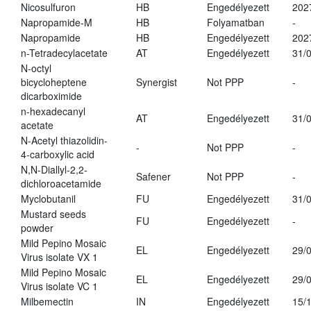
Nicosulfuron
HB
Engedélyezett
202
Napropamide-M
HB
Folyamatban
-
Napropamide
HB
Engedélyezett
202
n-Tetradecylacetate
AT
Engedélyezett
31/
N-octyl
bicycloheptene
Synergist
Not PPP
-
dicarboximide
n-hexadecanyl
AT
Engedélyezett
31/
acetate
N-Acetyl thiazolidin-
-
Not PPP
-
4-carboxylic acid
N,N-Diallyl-2,2-
Safener
Not PPP
-
dichloroacetamide
Myclobutanil
FU
Engedélyezett
31/
Mustard seeds
FU
Engedélyezett
-
powder
Mild Pepino Mosaic
EL
Engedélyezett
29/
Virus isolate VX 1
Mild Pepino Mosaic
EL
Engedélyezett
29/
Virus isolate VC 1
Milbemectin
IN
Engedélyezett
15/