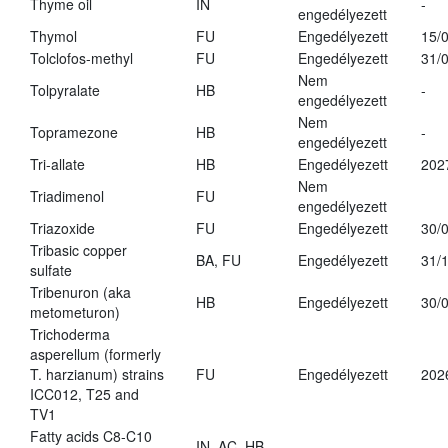
Thyme oil
IN
-
engedélyezett
Thymol
FU
Engedélyezett
15/
Tolclofos-methyl
FU
Engedélyezett
31/
Nem
Tolpyralate
HB
-
engedélyezett
Nem
Topramezone
HB
-
engedélyezett
Tri-allate
HB
Engedélyezett
202
Nem
Triadimenol
FU
engedélyezett
Triazoxide
FU
Engedélyezett
30/
Tribasic copper
BA, FU
Engedélyezett
31/
sulfate
Tribenuron (aka
HB
Engedélyezett
30/
metometuron)
Trichoderma
asperellum (formerly
T. harzianum) strains
FU
Engedélyezett
202
ICC012, T25 and
TV1
Fatty acids C8-C10
IN, AC, HB,