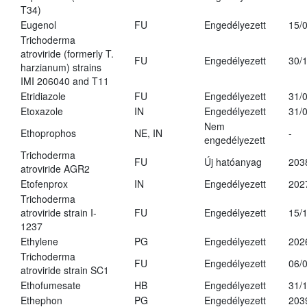
T34)
Eugenol
FU
Engedélyezett
15/
Trichoderma
atroviride (formerly T.
FU
Engedélyezett
30/
harzianum) strains
IMI 206040 and T11
Etridiazole
FU
Engedélyezett
31/
Etoxazole
IN
Engedélyezett
31/
Nem
Ethoprophos
NE, IN
-
engedélyezett
Trichoderma
FU
Új hatóanyag
203
atroviride AGR2
Etofenprox
IN
Engedélyezett
202
Trichoderma
atroviride strain I-
FU
Engedélyezett
15/
1237
Ethylene
PG
Engedélyezett
202
Trichoderma
FU
Engedélyezett
06/
atroviride strain SC1
Ethofumesate
HB
Engedélyezett
31/
Ethephon
PG
Engedélyezett
203