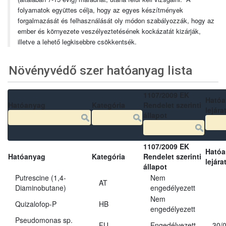
folyamatok együttes célja, hogy az egyes készítmények
forgalmazását és felhasználását oly módon szabályozzák, hogy az
ember és környezete veszélyeztetésének kockázatát kizárják,
illetve a lehető legkisebbre csökkentsék.
Növényvédő szer hatóanyag lista
1107/2009 EK
Ható
Hatóanyag
Kategória
Rendelet szerinti
lejára
állapot
1107/2009 EK
Ható
Hatóanyag
Kategória
Rendelet szerinti
lejára
állapot
Putrescine (1,4-
Nem
AT
Diaminobutane)
engedélyezett
Nem
Quizalofop-P
HB
engedélyezett
Pseudomonas sp.
FU
Engedélyezett
30/