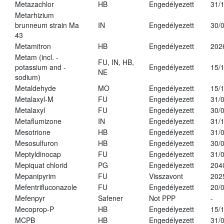
Metazachlor
HB
Engedélyezett
31/
Metarhizium
brunneum strain Ma
IN
Engedélyezett
30/
43
Metamitron
HB
Engedélyezett
202
Metam (incl. -
FU, IN, HB,
potassium and -
Engedélyezett
15/
NE
sodium)
Metaldehyde
MO
Engedélyezett
15/
Metalaxyl-M
FU
Engedélyezett
31/
Metalaxyl
FU
Engedélyezett
30/
Metaflumizone
IN
Engedélyezett
31/
Mesotrione
HB
Engedélyezett
31/
Mesosulfuron
HB
Engedélyezett
30/
Meptyldinocap
FU
Engedélyezett
31/
Mepiquat chlorid
PG
Engedélyezett
204
Mepanipyrim
FU
Visszavont
202
Mefentrifluconazole
FU
Engedélyezett
20/
Mefenpyr
Safener
Not PPP
-
Mecoprop-P
HB
Engedélyezett
15/
MCPB
HB
Engedélyezett
31/