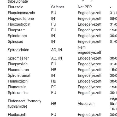
thiosulphate
Flurazole
Safener
Not PPP
-
Fluquinconazole
FU
Engedélyezett
31/
Flupyradifurone
IN
Engedélyezett
09/
Fluoxastrobin
FU
Engedélyezett
31/
Fluopyram
FU
Engedélyezett
15/
Spinetoram
IN
Engedélyezett
30/
Spinosad
IN
Engedélyezett
01/
Nem
Spirodiclofen
AC, IN
engedélyezett
Spiromesifen
AC, IN
Engedélyezett
30/
Fluopicolide
FU
Engedélyezett
31/
Fluometuron
HB
Engedélyezett
15/
Spirotetramat
IN
Engedélyezett
30/
Flumioxazin
HB
Engedélyezett
30/
Flumetralin
PG
Engedélyezett
15/
Spiroxamine
FU
Engedélyezett
30/
vég
Flufenacet (formerly
HB
Visszavont
türe
fluthiamide)
10/
Fludioxonil
FU
Engedélyezett
30/