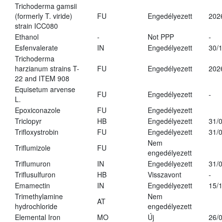
Trichoderma gamsii
(formerly T. viride)
FU
Engedélyezett
202
strain ICC080
Ethanol
-
Not PPP
-
Esfenvalerate
IN
Engedélyezett
30/
Trichoderma
harzianum strains T-
FU
Engedélyezett
202
22 and ITEM 908
Equisetum arvense
FU
Engedélyezett
-
L.
Epoxiconazole
FU
Engedélyezett
Triclopyr
HB
Engedélyezett
31/
Trifloxystrobin
FU
Engedélyezett
31/
Nem
Triflumizole
FU
engedélyezett
Triflumuron
IN
Engedélyezett
31/
Triflusulfuron
HB
Visszavont
-
Emamectin
IN
Engedélyezett
15/
Trimethylamine
Nem
AT
hydrochloride
engedélyezett
Elemental Iron
MO
Új
26/