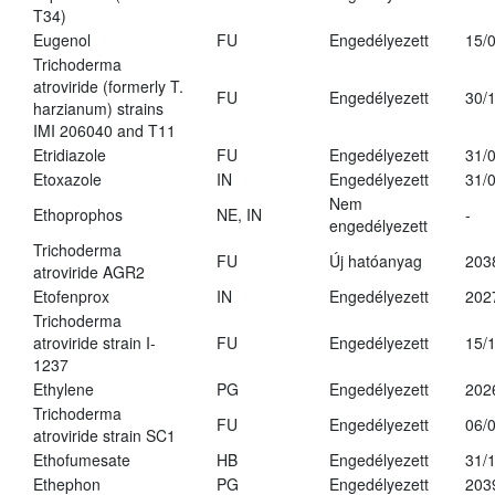
T34)
Eugenol
FU
Engedélyezett
15/
Trichoderma
atroviride (formerly T.
FU
Engedélyezett
30/
harzianum) strains
IMI 206040 and T11
Etridiazole
FU
Engedélyezett
31/
Etoxazole
IN
Engedélyezett
31/
Nem
Ethoprophos
NE, IN
-
engedélyezett
Trichoderma
FU
Új hatóanyag
203
atroviride AGR2
Etofenprox
IN
Engedélyezett
202
Trichoderma
atroviride strain I-
FU
Engedélyezett
15/
1237
Ethylene
PG
Engedélyezett
202
Trichoderma
FU
Engedélyezett
06/
atroviride strain SC1
Ethofumesate
HB
Engedélyezett
31/
Ethephon
PG
Engedélyezett
203