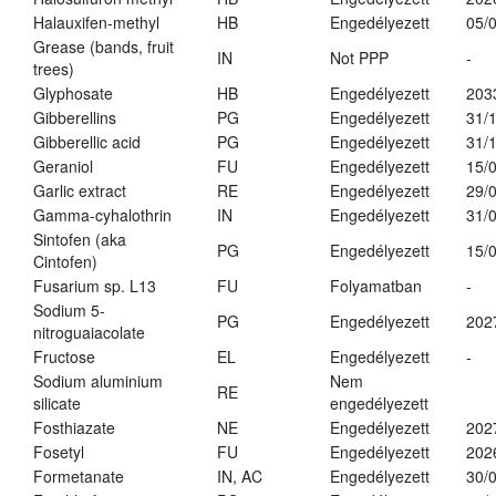
Halauxifen-methyl
HB
Engedélyezett
05/
Grease (bands, fruit
IN
Not PPP
-
trees)
Glyphosate
HB
Engedélyezett
203
Gibberellins
PG
Engedélyezett
31/
Gibberellic acid
PG
Engedélyezett
31/
Geraniol
FU
Engedélyezett
15/
Garlic extract
RE
Engedélyezett
29/
Gamma-cyhalothrin
IN
Engedélyezett
31/
Sintofen (aka
PG
Engedélyezett
15/
Cintofen)
Fusarium sp. L13
FU
Folyamatban
-
Sodium 5-
PG
Engedélyezett
202
nitroguaiacolate
Fructose
EL
Engedélyezett
-
Sodium aluminium
Nem
RE
silicate
engedélyezett
Fosthiazate
NE
Engedélyezett
202
Fosetyl
FU
Engedélyezett
202
Formetanate
IN, AC
Engedélyezett
30/