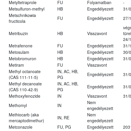
Metyltetraprole
FU
Folyamatban
-
Metsulfuron-methyl
HB
Engedélyezett
31/
Metschnikowia
FU
Engedélyezett
27/
fructicola
vég
Metribuzin
HB
Visszavont
türe
24/
Metrafenone
FU
Engedélyezett
31/
Metosulam
HB
Engedélyezett
30/
Metobromuron
HB
Engedélyezett
31/
Metiram
FU
Visszavont
Methyl octanoate
IN, AC, HB,
Engedélyezett
31/
(CAS 111-11-5)
PG
Methyl decanoate
IN, AC, HB,
Engedélyezett
31/
(CAS 110-42-9)
PG
Methoxyfenozide
IN
Visszavont
31/
Nem
Methomyl
IN
engedélyezett
Methiocarb (aka
Nem
IN, RE
mercaptodimethur)
engedélyezett
Metconazole
FU, PG
Engedélyezett
203