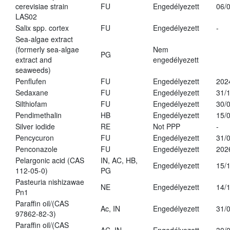
cerevisiae strain
FU
Engedélyezett
06/
LAS02
Salix spp. cortex
FU
Engedélyezett
-
Sea-algae extract
(formerly sea-algae
Nem
PG
extract and
engedélyezett
seaweeds)
Penflufen
FU
Engedélyezett
202
Sedaxane
FU
Engedélyezett
31/
Silthiofam
FU
Engedélyezett
30/
Pendimethalin
HB
Engedélyezett
15/
Silver iodide
RE
Not PPP
-
Pencycuron
FU
Engedélyezett
31/
Penconazole
FU
Engedélyezett
202
Pelargonic acid (CAS
IN, AC, HB,
Engedélyezett
15/
112-05-0)
PG
Pasteuria nishizawae
NE
Engedélyezett
14/
Pn1
Paraffin oil/(CAS
Ac, IN
Engedélyezett
31/
97862-82-3)
Paraffin oil/(CAS