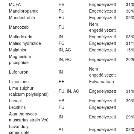
MCPA
HB
Engedélyezett
31/
Mandipropamid
Fu
Engedélyezett
30/
Mandestrobin
FU
Engedélyezett
09/
Nem
Mancozeb
FU
engedélyezett
Maltodextrin
IN
Engedélyezett
03/
Maleic hydrazide
PG
Engedélyezett
31/
Malathion
IN, AC
Engedélyezett
15/
Magnesium
IN, RO
Engedélyezett
202
phosphide
Nem
Lufenuron
IN
engedélyezett
Limestone
RE
Folyamatban
Lime sulphur
FU, IN, AC
Engedélyezett
31/
(calcium polysulphid)
Lenacil
HB
Engedélyezett
30/
Lecithins
FU
Engedélyezett
-
Akanthomyces
IN
Engedélyezett
29/
muscarius strain Ve6
Lavandulyl
AT
Engedélyezett
03/
senecioate