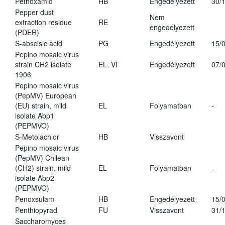
Pethoxamid
HB
Engedélyezett
30/
Pepper dust
Nem
extraction residue
RE
engedélyezett
(PDER)
S-abscisic acid
PG
Engedélyezett
15/
Pepino mosaic virus
strain CH2 isolate
EL, VI
Engedélyezett
07/
1906
Pepino mosaic virus
(PepMV) European
(EU) strain, mild
EL
Folyamatban
-
isolate Abp1
(PEPMVO)
S-Metolachlor
HB
Visszavont
Pepino mosaic virus
(PepMV) Chilean
(CH2) strain, mild
EL
Folyamatban
-
isolate Abp2
(PEPMVO)
Penoxsulam
HB
Engedélyezett
15/
Penthiopyrad
FU
Visszavont
31/
Saccharomyces