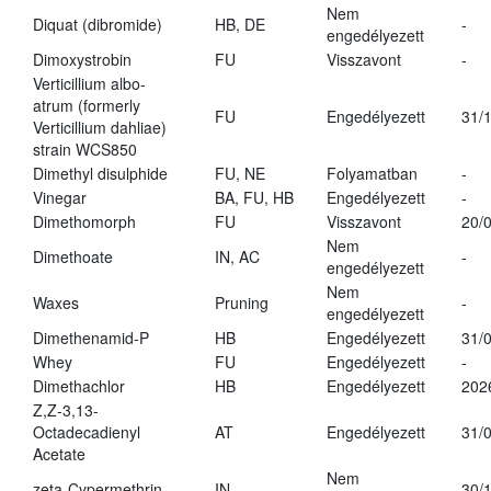
Nem
Diquat (dibromide)
HB, DE
-
engedélyezett
Dimoxystrobin
FU
Visszavont
-
Verticillium albo-
atrum (formerly
FU
Engedélyezett
31/
Verticillium dahliae)
strain WCS850
Dimethyl disulphide
FU, NE
Folyamatban
-
Vinegar
BA, FU, HB
Engedélyezett
-
Dimethomorph
FU
Visszavont
20/
Nem
Dimethoate
IN, AC
-
engedélyezett
Nem
Waxes
Pruning
-
engedélyezett
Dimethenamid-P
HB
Engedélyezett
31/
Whey
FU
Engedélyezett
-
Dimethachlor
HB
Engedélyezett
202
Z,Z-3,13-
Octadecadienyl
AT
Engedélyezett
31/
Acetate
Nem
zeta-Cypermethrin
IN
30/