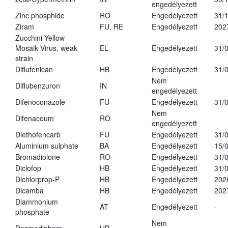
engedélyezett
Zinc phosphide
RO
Engedélyezett
31/
Ziram
FU, RE
Engedélyezett
202
Zucchini Yellow
Mosaik Virus, weak
EL
Engedélyezett
31/
strain
Diflufenican
HB
Engedélyezett
31/
Nem
Diflubenzuron
IN
engedélyezett
Difenoconazole
FU
Engedélyezett
31/
Nem
Difenacoum
RO
engedélyezett
Diethofencarb
FU
Engedélyezett
31/
Aluminium sulphate
BA
Engedélyezett
15/
Bromadiolone
RO
Engedélyezett
31/
Diclofop
HB
Engedélyezett
31/
Dichlorprop-P
HB
Engedélyezett
202
Dicamba
HB
Engedélyezett
202
Diammonium
AT
Engedélyezett
-
phosphate
Nem