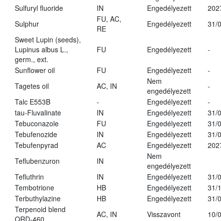
Sulfuryl fluoride
IN
Engedélyezett
202
FU, AC,
Sulphur
Engedélyezett
31/
RE
Sweet Lupin (seeds),
Lupinus albus L.,
FU
Engedélyezett
-
germ., ext.
Sunflower oil
FU
Engedélyezett
-
Nem
Tagetes oil
AC, IN
-
engedélyezett
Talc E553B
-
Engedélyezett
-
tau-Fluvalinate
IN
Engedélyezett
31/
Tebuconazole
FU
Engedélyezett
31/
Tebufenozide
IN
Engedélyezett
31/
Tebufenpyrad
AC
Engedélyezett
202
Nem
Teflubenzuron
IN
engedélyezett
Tefluthrin
IN
Engedélyezett
31/
Tembotrione
HB
Engedélyezett
31/
Terbuthylazine
HB
Engedélyezett
31/
Terpenoid blend
AC, IN
Visszavont
10/
QRD-460