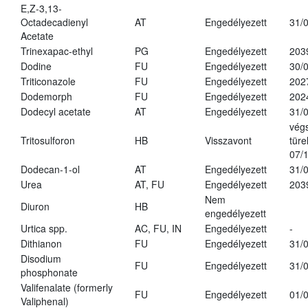
E,Z-3,13-
Octadecadienyl
AT
Engedélyezett
31/
Acetate
Trinexapac-ethyl
PG
Engedélyezett
203
Dodine
FU
Engedélyezett
30/
Triticonazole
FU
Engedélyezett
202
Dodemorph
FU
Engedélyezett
202
Dodecyl acetate
AT
Engedélyezett
31/
vég
Tritosulforon
HB
Visszavont
türe
07/
Dodecan-1-ol
AT
Engedélyezett
31/
Urea
AT, FU
Engedélyezett
203
Nem
Diuron
HB
engedélyezett
Urtica spp.
AC, FU, IN
Engedélyezett
-
Dithianon
FU
Engedélyezett
31/
Disodium
FU
Engedélyezett
31/
phosphonate
Valifenalate (formerly
FU
Engedélyezett
01/
Valiphenal)