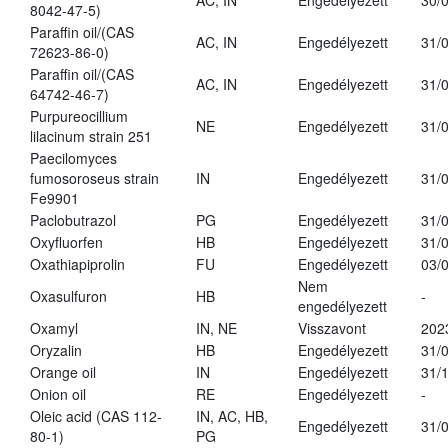
AC, IN
Engedélyezett
30/
8042-47-5)
Paraffin oil/(CAS
AC, IN
Engedélyezett
31/
72623-86-0)
Paraffin oil/(CAS
AC, IN
Engedélyezett
31/
64742-46-7)
Purpureocillium
NE
Engedélyezett
31/
lilacinum strain 251
Paecilomyces
fumosoroseus strain
IN
Engedélyezett
31/
Fe9901
Paclobutrazol
PG
Engedélyezett
31/
Oxyfluorfen
HB
Engedélyezett
31/
Oxathiapiprolin
FU
Engedélyezett
03/
Nem
Oxasulfuron
HB
-
engedélyezett
Oxamyl
IN, NE
Visszavont
202
Oryzalin
HB
Engedélyezett
31/
Orange oil
IN
Engedélyezett
31/
Onion oil
RE
Engedélyezett
-
Oleic acid (CAS 112-
IN, AC, HB,
Engedélyezett
31/
80-1)
PG