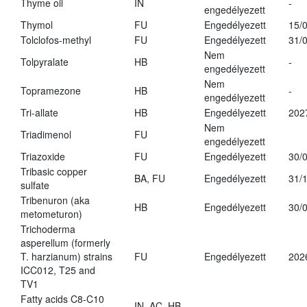
Thyme oil
IN
-
engedélyezett
Thymol
FU
Engedélyezett
15/
Tolclofos-methyl
FU
Engedélyezett
31/
Nem
Tolpyralate
HB
-
engedélyezett
Nem
Topramezone
HB
-
engedélyezett
Tri-allate
HB
Engedélyezett
202
Nem
Triadimenol
FU
engedélyezett
Triazoxide
FU
Engedélyezett
30/
Tribasic copper
BA, FU
Engedélyezett
31/
sulfate
Tribenuron (aka
HB
Engedélyezett
30/
metometuron)
Trichoderma
asperellum (formerly
T. harzianum) strains
FU
Engedélyezett
202
ICC012, T25 and
TV1
Fatty acids C8-C10
IN, AC, HB,