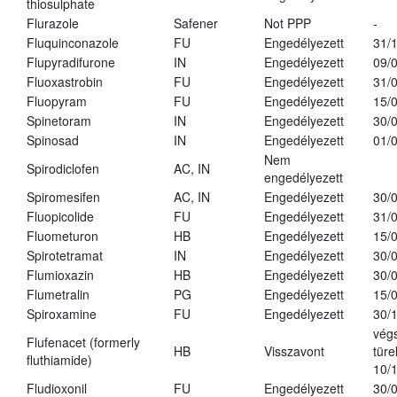
thiosulphate
Flurazole
Safener
Not PPP
-
Fluquinconazole
FU
Engedélyezett
31/
Flupyradifurone
IN
Engedélyezett
09/
Fluoxastrobin
FU
Engedélyezett
31/
Fluopyram
FU
Engedélyezett
15/
Spinetoram
IN
Engedélyezett
30/
Spinosad
IN
Engedélyezett
01/
Nem
Spirodiclofen
AC, IN
engedélyezett
Spiromesifen
AC, IN
Engedélyezett
30/
Fluopicolide
FU
Engedélyezett
31/
Fluometuron
HB
Engedélyezett
15/
Spirotetramat
IN
Engedélyezett
30/
Flumioxazin
HB
Engedélyezett
30/
Flumetralin
PG
Engedélyezett
15/
Spiroxamine
FU
Engedélyezett
30/
vég
Flufenacet (formerly
HB
Visszavont
türe
fluthiamide)
10/
Fludioxonil
FU
Engedélyezett
30/