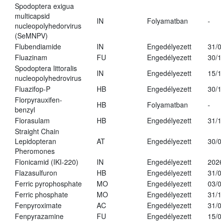
Spodoptera exigua
multicapsid
IN
Folyamatban
-
nucleopolyhedorvirus
(SeMNPV)
Flubendiamide
IN
Engedélyezett
31/
Fluazinam
FU
Engedélyezett
30/
Spodoptera littoralis
IN
Engedélyezett
15/
nucleopolyhedrovirus
Fluazifop-P
HB
Engedélyezett
30/
Florpyrauxifen-
HB
Folyamatban
-
benzyl
Florasulam
HB
Engedélyezett
31/
Straight Chain
Lepidopteran
AT
Engedélyezett
30/
Pheromones
Flonicamid (IKI-220)
IN
Engedélyezett
202
Flazasulfuron
HB
Engedélyezett
31/
Ferric pyrophosphate
MO
Engedélyezett
03/
Ferric phosphate
MO
Engedélyezett
31/
Fenpyroximate
AC
Engedélyezett
31/
Fenpyrazamine
FU
Engedélyezett
15/