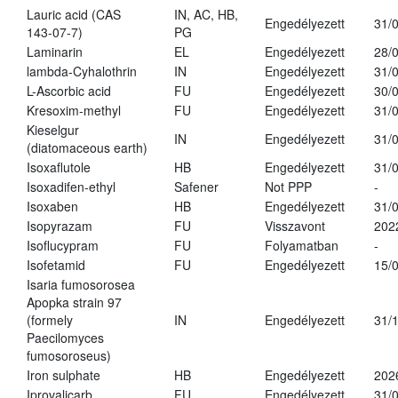
Lauric acid (CAS
IN, AC, HB,
Engedélyezett
31/
143-07-7)
PG
Laminarin
EL
Engedélyezett
28/
lambda-Cyhalothrin
IN
Engedélyezett
31/
L-Ascorbic acid
FU
Engedélyezett
30/
Kresoxim-methyl
FU
Engedélyezett
31/
Kieselgur
IN
Engedélyezett
31/
(diatomaceous earth)
Isoxaflutole
HB
Engedélyezett
31/
Isoxadifen-ethyl
Safener
Not PPP
-
Isoxaben
HB
Engedélyezett
31/
Isopyrazam
FU
Visszavont
202
Isoflucypram
FU
Folyamatban
-
Isofetamid
FU
Engedélyezett
15/
Isaria fumosorosea
Apopka strain 97
(formely
IN
Engedélyezett
31/
Paecilomyces
fumosoroseus)
Iron sulphate
HB
Engedélyezett
202
Iprovalicarb
FU
Engedélyezett
31/