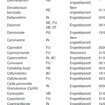
Desmedipham
HB
-
engedélyezett
Denathonium
Nem
RE
01/
benzoate
engedélyezett
Deltamethrin
IN
Engedélyezett
30/
NE, FU,
Dazomet
Engedélyezett
30/
HB, ST
Daminozide
PG
Engedélyezett
15/
Nem
Cyromazine
IN
engedélyezett
Cyprodinil
FU
Engedélyezett
202
Cyproconazole
FU
Visszavont
31/
Cypermethrin
IN, AC
Engedélyezett
31/
Cymoxanil
FU
Engedélyezett
30/
Cyhalofop-butyl
HB
Engedélyezett
30/
Cyflumetofen
AC
Engedélyezett
15/
Cyflufenamid
FU
Engedélyezett
30/
Cydia pomonella
IN
Engedélyezett
203
Granulovirus (CpGV)
Cycloxydim
HB
Engedélyezett
31/
Cyazofamid
FU
Engedélyezett
31/
Cyantraniliprole
IN
Engedélyezett
14/