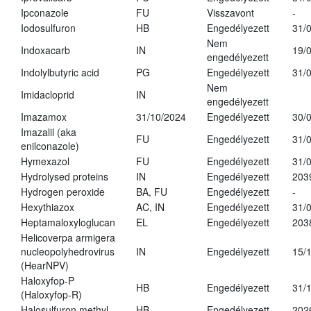
Ipconazole
FU
Visszavont
-
Iodosulfuron
HB
Engedélyezett
31/
Nem
Indoxacarb
IN
19/
engedélyezett
Indolylbutyric acid
PG
Engedélyezett
31/
Nem
Imidacloprid
IN
engedélyezett
Imazamox
31/10/2024
Engedélyezett
30/
Imazalil (aka
FU
Engedélyezett
31/
enilconazole)
Hymexazol
FU
Engedélyezett
31/
Hydrolysed proteins
IN
Engedélyezett
203
Hydrogen peroxide
BA, FU
Engedélyezett
-
Hexythiazox
AC, IN
Engedélyezett
31/
Heptamaloxyloglucan
EL
Engedélyezett
203
Helicoverpa armigera
nucleopolyhedrovirus
IN
Engedélyezett
15/
(HearNPV)
Haloxyfop-P
HB
Engedélyezett
31/
(Haloxyfop-R)
Halosulfuron methyl
HB
Engedélyezett
202