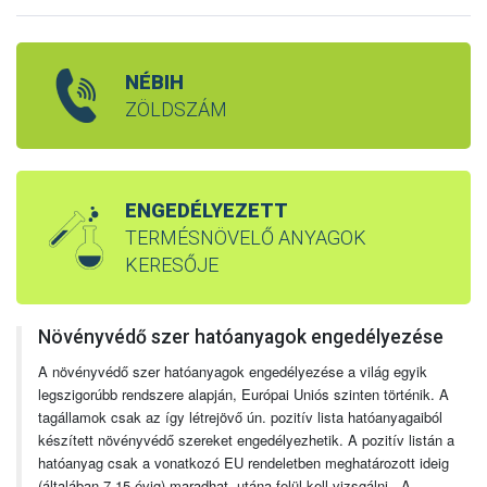
NÉBIH
ZÖLDSZÁM
ENGEDÉLYEZETT
TERMÉSNÖVELŐ ANYAGOK
KERESŐJE
Növényvédő szer hatóanyagok engedélyezése
A növényvédő szer hatóanyagok engedélyezése a világ egyik
legszigorúbb rendszere alapján, Európai Uniós szinten történik. A
tagállamok csak az így létrejövő ún. pozitív lista hatóanyagaiból
készített növényvédő szereket engedélyezhetik. A pozitív listán a
hatóanyag csak a vonatkozó EU rendeletben meghatározott ideig
(általában 7-15 évig) maradhat, utána felül kell vizsgálni. A