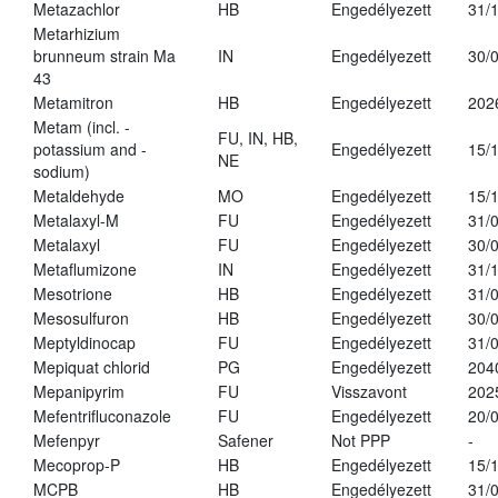
Metazachlor
HB
Engedélyezett
31/
Metarhizium
brunneum strain Ma
IN
Engedélyezett
30/
43
Metamitron
HB
Engedélyezett
202
Metam (incl. -
FU, IN, HB,
potassium and -
Engedélyezett
15/
NE
sodium)
Metaldehyde
MO
Engedélyezett
15/
Metalaxyl-M
FU
Engedélyezett
31/
Metalaxyl
FU
Engedélyezett
30/
Metaflumizone
IN
Engedélyezett
31/
Mesotrione
HB
Engedélyezett
31/
Mesosulfuron
HB
Engedélyezett
30/
Meptyldinocap
FU
Engedélyezett
31/
Mepiquat chlorid
PG
Engedélyezett
204
Mepanipyrim
FU
Visszavont
202
Mefentrifluconazole
FU
Engedélyezett
20/
Mefenpyr
Safener
Not PPP
-
Mecoprop-P
HB
Engedélyezett
15/
MCPB
HB
Engedélyezett
31/