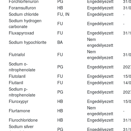
Forchlorfenuron
PG
Engedélyezett
31/
Foramsulfuron
HB
Engedélyezett
31/
Sodium chloride
FU, IN
Engedélyezett
-
Sodium hydrogen
FU
Engedélyezett
-
carbonate
Fluxapyroxad
FU
Engedélyezett
31/
Nem
Sodium hypochlorite
BA
engedélyezett
Nem
Flutriafol
FU
31/
engedélyezett
Sodium o-
PG
Engedélyezett
202
nitrophenolate
Flutolanil
FU
Engedélyezett
15/
Flutianil
FU
Engedélyezett
14/
Sodium p-
PG
Engedélyezett
202
nitrophenolate
Fluroxypyr
HB
Engedélyezett
15/
Nem
Flurtamone
HB
-
engedélyezett
Flurochloridone
HB
Engedélyezett
31/
Sodium silver
PG
Engedélyezett
31/