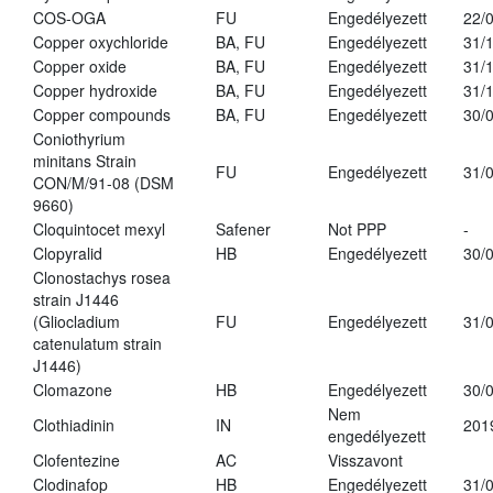
COS-OGA
FU
Engedélyezett
22/
Copper oxychloride
BA, FU
Engedélyezett
31/
Copper oxide
BA, FU
Engedélyezett
31/
Copper hydroxide
BA, FU
Engedélyezett
31/
Copper compounds
BA, FU
Engedélyezett
30/
Coniothyrium
minitans Strain
FU
Engedélyezett
31/
CON/M/91-08 (DSM
9660)
Cloquintocet mexyl
Safener
Not PPP
-
Clopyralid
HB
Engedélyezett
30/
Clonostachys rosea
strain J1446
(Gliocladium
FU
Engedélyezett
31/
catenulatum strain
J1446)
Clomazone
HB
Engedélyezett
30/
Nem
Clothiadinin
IN
201
engedélyezett
Clofentezine
AC
Visszavont
Clodinafop
HB
Engedélyezett
31/