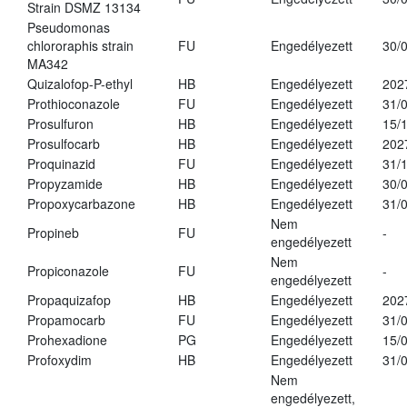
Strain DSMZ 13134
Pseudomonas
chlororaphis strain
FU
Engedélyezett
30/
MA342
Quizalofop-P-ethyl
HB
Engedélyezett
202
Prothioconazole
FU
Engedélyezett
31/
Prosulfuron
HB
Engedélyezett
15/
Prosulfocarb
HB
Engedélyezett
202
Proquinazid
FU
Engedélyezett
31/
Propyzamide
HB
Engedélyezett
30/
Propoxycarbazone
HB
Engedélyezett
31/
Nem
Propineb
FU
-
engedélyezett
Nem
Propiconazole
FU
-
engedélyezett
Propaquizafop
HB
Engedélyezett
202
Propamocarb
FU
Engedélyezett
31/
Prohexadione
PG
Engedélyezett
15/
Profoxydim
HB
Engedélyezett
31/
Nem
engedélyezett,