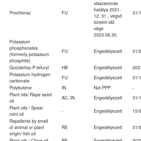
visszavonás
hatálya 2021.
Prochloraz
FU
31/
12. 31., végső
türelmi idő
vége
2023.06.30.
Potassium
phosphonates
FU
Engedélyezett
31/
(formerly potassium
phosphite)
Quizalofop-P-tefuryl
HB
Engedélyezett
202
Potassium hydrogen
FU
Engedélyezett
31/
carbonate
Polybutene
IN
Not PPP
-
Plant oils/ Rape seed
AC, IN
Engedélyezett
31/
oil
Plant oils / Spear
-
Engedélyezett
15/
mint oil
Repellents by smell
of animal or plant
RE
Engedélyezett
31/
origin/ fish oil
Plant oils / Clove oil
RE
Engedélyezett
30/