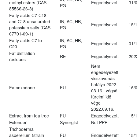
methyl esters (CAS
Engedélyezett
31/
PG
85566-26-3)
Fatty acids C7-C18
and C18 unsaturated
IN, AC, HB,
Engedélyezett
15/
potassium salts (CAS
PG
67701-09-1)
Fatty acids C7 to
IN, AC, HB,
Engedélyezett
01/
C20
PG
Fat distilation
RE
Engedélyezett
202
residues
Nem
engedélyezett,
visszavonás
hatálya 2022.
Famoxadone
FU
16/
03.16., végső
türelmi idő
vége
2022.09.16.
Extract from tea tree
FU
Engedélyezett
15/
Extender
Synergist
Not PPP
-
Trichoderma
asperellum (strain
FU
Engedélyezett
15/