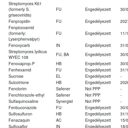
Streptomyces K61
(formerly S.
FU
Engedélyezett
30/
griseoviridis)
Fenpropidin
FU
Engedélyezett
202
Fenpicoxamid
(formerly:
FU
Engedélyezett
11/
Lyserphenvalpyr)
Fenoxycarb
IN
Engedélyezett
31/
Streptomyces lydicus
FU, BA
Engedélyezett
30/
WYEC 108
Fenoxaprop-P
HB
Engedélyezett
30/
Fenhexamid
FU
Engedélyezett
31/
Sucrose
EL
Engedélyezett
-
Sulcotrione
HB
Engedélyezett
202
Fenclorim
Safener
Not PPP
-
Fenchlorazole-ethyl
Safener
Not PPP
-
Sulfaquinoxaline
Synergist
Not PPP
-
Fenbuconazole
FU
Engedélyezett
30/
Sulfosulfuron
HB
Engedélyezett
31/
Fenazaquin
AC
Engedélyezett
15/
Sulfoxaflor
IN
Engedélyezett
18/