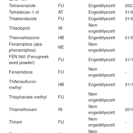
Tetraconazole
FU
Engedélyezett
202
Tetradecan-1-ol
AT
Engedélyezett
31/
Thiabendazole
FU
Engedélyezett
31/
Nem
Thiacloprid
IN
engedélyezett
Thiencarbazone
HB
Engedélyezett
01/
Fenamiphos (aka
Nem
NE
phenamiphos)
engedélyezett
FEN 560 (Fenugreek
FU
Engedélyezett
31/
seed powder)
Nem
Fenamidone
FU
-
engedélyezett
Thifensulfuron-
HB
Engedélyezett
31/
methyl
Nem
Thiophanate-methyl
FU
engedélyezett
Nem
Thiamethoxam
IN
201
engedélyezett
Nem
Thiram
FU
-
engedélyezett
Nem