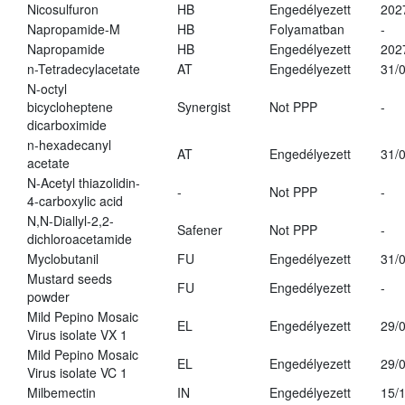
Nicosulfuron
HB
Engedélyezett
202
Napropamide-M
HB
Folyamatban
-
Napropamide
HB
Engedélyezett
202
n-Tetradecylacetate
AT
Engedélyezett
31/
N-octyl
bicycloheptene
Synergist
Not PPP
-
dicarboximide
n-hexadecanyl
AT
Engedélyezett
31/
acetate
N-Acetyl thiazolidin-
-
Not PPP
-
4-carboxylic acid
N,N-Diallyl-2,2-
Safener
Not PPP
-
dichloroacetamide
Myclobutanil
FU
Engedélyezett
31/
Mustard seeds
FU
Engedélyezett
-
powder
Mild Pepino Mosaic
EL
Engedélyezett
29/
Virus isolate VX 1
Mild Pepino Mosaic
EL
Engedélyezett
29/
Virus isolate VC 1
Milbemectin
IN
Engedélyezett
15/