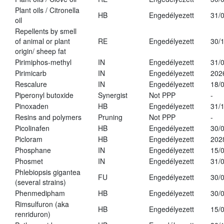
Plant oils / Citronella
HB
Engedélyezett
31/
oil
Repellents by smell
of animal or plant
RE
Engedélyezett
30/
origin/ sheep fat
Pirimiphos-methyl
IN
Engedélyezett
31/
Pirimicarb
IN
Engedélyezett
202
Rescalure
IN
Engedélyezett
18/
Piperonyl butoxide
Synergist
Not PPP
-
Pinoxaden
HB
Engedélyezett
31/
Resins and polymers
Pruning
Not PPP
-
Picolinafen
HB
Engedélyezett
30/
Picloram
HB
Engedélyezett
202
Phosphane
IN
Engedélyezett
15/
Phosmet
IN
Engedélyezett
31/
Phlebiopsis gigantea
FU
Engedélyezett
30/
(several strains)
Phenmedipham
HB
Engedélyezett
30/
Rimsulfuron (aka
HB
Engedélyezett
15/
renriduron)