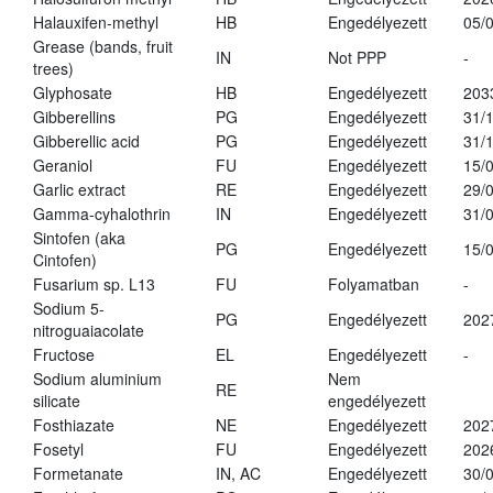
Halauxifen-methyl
HB
Engedélyezett
05/
Grease (bands, fruit
IN
Not PPP
-
trees)
Glyphosate
HB
Engedélyezett
203
Gibberellins
PG
Engedélyezett
31/
Gibberellic acid
PG
Engedélyezett
31/
Geraniol
FU
Engedélyezett
15/
Garlic extract
RE
Engedélyezett
29/
Gamma-cyhalothrin
IN
Engedélyezett
31/
Sintofen (aka
PG
Engedélyezett
15/
Cintofen)
Fusarium sp. L13
FU
Folyamatban
-
Sodium 5-
PG
Engedélyezett
202
nitroguaiacolate
Fructose
EL
Engedélyezett
-
Sodium aluminium
Nem
RE
silicate
engedélyezett
Fosthiazate
NE
Engedélyezett
202
Fosetyl
FU
Engedélyezett
202
Formetanate
IN, AC
Engedélyezett
30/