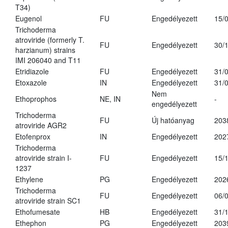
T34)
Eugenol
FU
Engedélyezett
15/
Trichoderma
atroviride (formerly T.
FU
Engedélyezett
30/
harzianum) strains
IMI 206040 and T11
Etridiazole
FU
Engedélyezett
31/
Etoxazole
IN
Engedélyezett
31/
Nem
Ethoprophos
NE, IN
-
engedélyezett
Trichoderma
FU
Új hatóanyag
203
atroviride AGR2
Etofenprox
IN
Engedélyezett
202
Trichoderma
atroviride strain I-
FU
Engedélyezett
15/
1237
Ethylene
PG
Engedélyezett
202
Trichoderma
FU
Engedélyezett
06/
atroviride strain SC1
Ethofumesate
HB
Engedélyezett
31/
Ethephon
PG
Engedélyezett
203