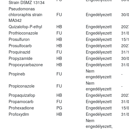
Strain DSMZ 13134
Pseudomonas
chlororaphis strain
FU
Engedélyezett
30/
MA342
Quizalofop-P-ethyl
HB
Engedélyezett
202
Prothioconazole
FU
Engedélyezett
31/
Prosulfuron
HB
Engedélyezett
15/
Prosulfocarb
HB
Engedélyezett
202
Proquinazid
FU
Engedélyezett
31/
Propyzamide
HB
Engedélyezett
30/
Propoxycarbazone
HB
Engedélyezett
31/
Nem
Propineb
FU
-
engedélyezett
Nem
Propiconazole
FU
-
engedélyezett
Propaquizafop
HB
Engedélyezett
202
Propamocarb
FU
Engedélyezett
31/
Prohexadione
PG
Engedélyezett
15/
Profoxydim
HB
Engedélyezett
31/
Nem
engedélyezett,