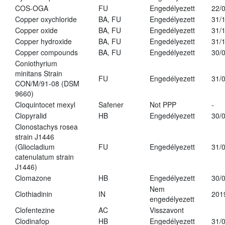
COS-OGA
FU
Engedélyezett
22/
Copper oxychloride
BA, FU
Engedélyezett
31/
Copper oxide
BA, FU
Engedélyezett
31/
Copper hydroxide
BA, FU
Engedélyezett
31/
Copper compounds
BA, FU
Engedélyezett
30/
Coniothyrium
minitans Strain
FU
Engedélyezett
31/
CON/M/91-08 (DSM
9660)
Cloquintocet mexyl
Safener
Not PPP
-
Clopyralid
HB
Engedélyezett
30/
Clonostachys rosea
strain J1446
(Gliocladium
FU
Engedélyezett
31/
catenulatum strain
J1446)
Clomazone
HB
Engedélyezett
30/
Nem
Clothiadinin
IN
201
engedélyezett
Clofentezine
AC
Visszavont
Clodinafop
HB
Engedélyezett
31/