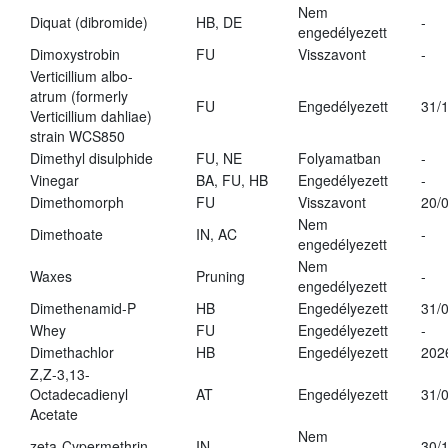
Nem
Diquat (dibromide)
HB, DE
-
engedélyezett
Dimoxystrobin
FU
Visszavont
-
Verticillium albo-
atrum (formerly
FU
Engedélyezett
31/
Verticillium dahliae)
strain WCS850
Dimethyl disulphide
FU, NE
Folyamatban
-
Vinegar
BA, FU, HB
Engedélyezett
-
Dimethomorph
FU
Visszavont
20/
Nem
Dimethoate
IN, AC
-
engedélyezett
Nem
Waxes
Pruning
-
engedélyezett
Dimethenamid-P
HB
Engedélyezett
31/
Whey
FU
Engedélyezett
-
Dimethachlor
HB
Engedélyezett
202
Z,Z-3,13-
Octadecadienyl
AT
Engedélyezett
31/
Acetate
Nem
zeta-Cypermethrin
IN
30/