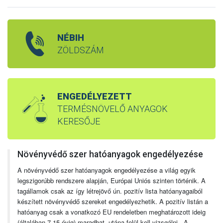
NÉBIH
ZÖLDSZÁM
ENGEDÉLYEZETT
TERMÉSNÖVELŐ ANYAGOK
KERESŐJE
Növényvédő szer hatóanyagok engedélyezése
A növényvédő szer hatóanyagok engedélyezése a világ egyik
legszigorúbb rendszere alapján, Európai Uniós szinten történik. A
tagállamok csak az így létrejövő ún. pozitív lista hatóanyagaiból
készített növényvédő szereket engedélyezhetik. A pozitív listán a
hatóanyag csak a vonatkozó EU rendeletben meghatározott ideig
(általában 7-15 évig) maradhat, utána felül kell vizsgálni. A