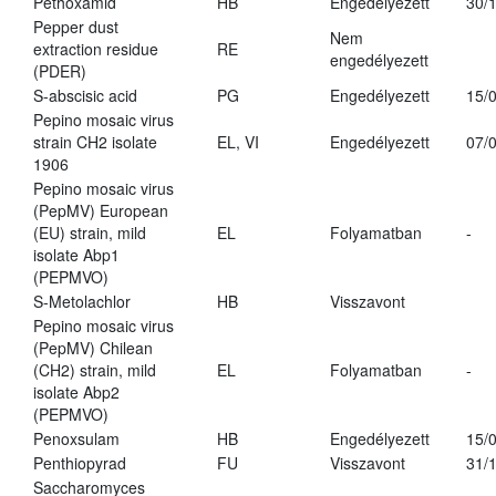
Pethoxamid
HB
Engedélyezett
30/
Pepper dust
Nem
extraction residue
RE
engedélyezett
(PDER)
S-abscisic acid
PG
Engedélyezett
15/
Pepino mosaic virus
strain CH2 isolate
EL, VI
Engedélyezett
07/
1906
Pepino mosaic virus
(PepMV) European
(EU) strain, mild
EL
Folyamatban
-
isolate Abp1
(PEPMVO)
S-Metolachlor
HB
Visszavont
Pepino mosaic virus
(PepMV) Chilean
(CH2) strain, mild
EL
Folyamatban
-
isolate Abp2
(PEPMVO)
Penoxsulam
HB
Engedélyezett
15/
Penthiopyrad
FU
Visszavont
31/
Saccharomyces