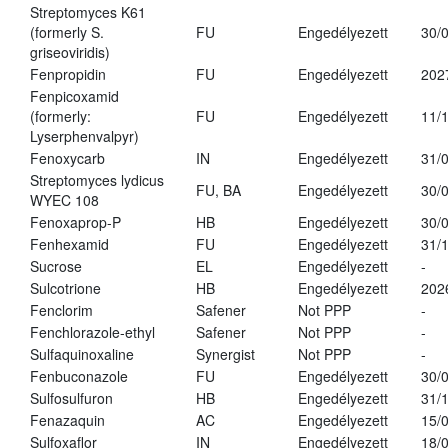
Streptomyces K61
(formerly S.
FU
Engedélyezett
30/
griseoviridis)
Fenpropidin
FU
Engedélyezett
202
Fenpicoxamid
(formerly:
FU
Engedélyezett
11/
Lyserphenvalpyr)
Fenoxycarb
IN
Engedélyezett
31/
Streptomyces lydicus
FU, BA
Engedélyezett
30/
WYEC 108
Fenoxaprop-P
HB
Engedélyezett
30/
Fenhexamid
FU
Engedélyezett
31/
Sucrose
EL
Engedélyezett
-
Sulcotrione
HB
Engedélyezett
202
Fenclorim
Safener
Not PPP
-
Fenchlorazole-ethyl
Safener
Not PPP
-
Sulfaquinoxaline
Synergist
Not PPP
-
Fenbuconazole
FU
Engedélyezett
30/
Sulfosulfuron
HB
Engedélyezett
31/
Fenazaquin
AC
Engedélyezett
15/
Sulfoxaflor
IN
Engedélyezett
18/