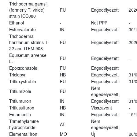
Trichoderma gamsii
(formerly T. viride)
FU
Engedélyezett
202
strain ICC080
Ethanol
-
Not PPP
-
Esfenvalerate
IN
Engedélyezett
30/
Trichoderma
harzianum strains T-
FU
Engedélyezett
202
22 and ITEM 908
Equisetum arvense
FU
Engedélyezett
-
L.
Epoxiconazole
FU
Engedélyezett
Triclopyr
HB
Engedélyezett
31/
Trifloxystrobin
FU
Engedélyezett
31/
Nem
Triflumizole
FU
engedélyezett
Triflumuron
IN
Engedélyezett
31/
Triflusulfuron
HB
Visszavont
-
Emamectin
IN
Engedélyezett
15/
Trimethylamine
Nem
AT
hydrochloride
engedélyezett
Elemental Iron
MO
Új
26/