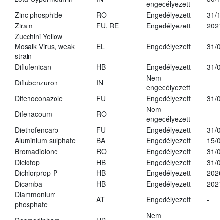
engedélyezett
Zinc phosphide
RO
Engedélyezett
31/
Ziram
FU, RE
Engedélyezett
202
Zucchini Yellow
Mosaik Virus, weak
EL
Engedélyezett
31/
strain
Diflufenican
HB
Engedélyezett
31/
Nem
Diflubenzuron
IN
engedélyezett
Difenoconazole
FU
Engedélyezett
31/
Nem
Difenacoum
RO
engedélyezett
Diethofencarb
FU
Engedélyezett
31/
Aluminium sulphate
BA
Engedélyezett
15/
Bromadiolone
RO
Engedélyezett
31/
Diclofop
HB
Engedélyezett
31/
Dichlorprop-P
HB
Engedélyezett
202
Dicamba
HB
Engedélyezett
202
Diammonium
AT
Engedélyezett
-
phosphate
Nem