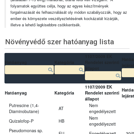
folyamatok együttes célja, hogy az egyes készítmények
forgalmazását és felhasználását oly módon szabályozzák, hogy az
ember és környezete veszélyeztetésének kockázatát kizárják,
illetve a lehető legkisebbre csökkentsék.
Növényvédő szer hatóanyag lista
1107/2009 EK
Ható
Hatóanyag
Kategória
Rendelet szerinti
lejára
állapot
1107/2009 EK
Ható
Hatóanyag
Kategória
Rendelet szerinti
lejára
állapot
Putrescine (1,4-
Nem
AT
Diaminobutane)
engedélyezett
Nem
Quizalofop-P
HB
engedélyezett
Pseudomonas sp.
FU
Engedélyezett
30/