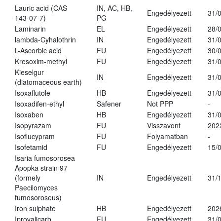
Lauric acid (CAS
IN, AC, HB,
Engedélyezett
31/
143-07-7)
PG
Laminarin
EL
Engedélyezett
28/
lambda-Cyhalothrin
IN
Engedélyezett
31/
L-Ascorbic acid
FU
Engedélyezett
30/
Kresoxim-methyl
FU
Engedélyezett
31/
Kieselgur
IN
Engedélyezett
31/
(diatomaceous earth)
Isoxaflutole
HB
Engedélyezett
31/
Isoxadifen-ethyl
Safener
Not PPP
-
Isoxaben
HB
Engedélyezett
31/
Isopyrazam
FU
Visszavont
202
Isoflucypram
FU
Folyamatban
-
Isofetamid
FU
Engedélyezett
15/
Isaria fumosorosea
Apopka strain 97
(formely
IN
Engedélyezett
31/
Paecilomyces
fumosoroseus)
Iron sulphate
HB
Engedélyezett
202
Iprovalicarb
FU
Engedélyezett
31/