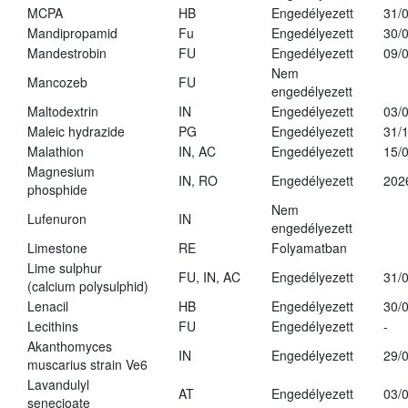
MCPA
HB
Engedélyezett
31/
Mandipropamid
Fu
Engedélyezett
30/
Mandestrobin
FU
Engedélyezett
09/
Nem
Mancozeb
FU
engedélyezett
Maltodextrin
IN
Engedélyezett
03/
Maleic hydrazide
PG
Engedélyezett
31/
Malathion
IN, AC
Engedélyezett
15/
Magnesium
IN, RO
Engedélyezett
202
phosphide
Nem
Lufenuron
IN
engedélyezett
Limestone
RE
Folyamatban
Lime sulphur
FU, IN, AC
Engedélyezett
31/
(calcium polysulphid)
Lenacil
HB
Engedélyezett
30/
Lecithins
FU
Engedélyezett
-
Akanthomyces
IN
Engedélyezett
29/
muscarius strain Ve6
Lavandulyl
AT
Engedélyezett
03/
senecioate