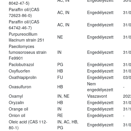
AC, IN
Engedélyezett
30/
8042-47-5)
Paraffin oil/(CAS
AC, IN
Engedélyezett
31/
72623-86-0)
Paraffin oil/(CAS
AC, IN
Engedélyezett
31/
64742-46-7)
Purpureocillium
NE
Engedélyezett
31/
lilacinum strain 251
Paecilomyces
fumosoroseus strain
IN
Engedélyezett
31/
Fe9901
Paclobutrazol
PG
Engedélyezett
31/
Oxyfluorfen
HB
Engedélyezett
31/
Oxathiapiprolin
FU
Engedélyezett
03/
Nem
Oxasulfuron
HB
-
engedélyezett
Oxamyl
IN, NE
Visszavont
202
Oryzalin
HB
Engedélyezett
31/
Orange oil
IN
Engedélyezett
31/
Onion oil
RE
Engedélyezett
-
Oleic acid (CAS 112-
IN, AC, HB,
Engedélyezett
31/
80-1)
PG