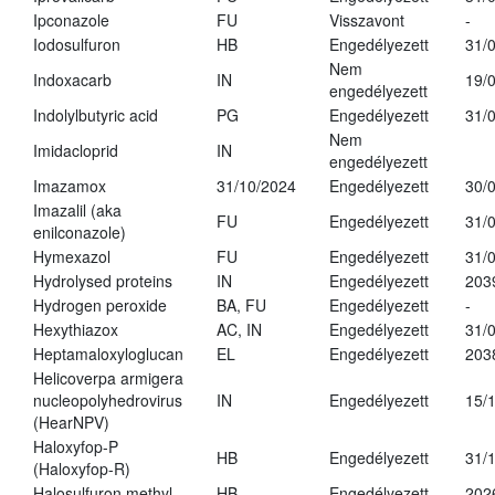
Ipconazole
FU
Visszavont
-
Iodosulfuron
HB
Engedélyezett
31/
Nem
Indoxacarb
IN
19/
engedélyezett
Indolylbutyric acid
PG
Engedélyezett
31/
Nem
Imidacloprid
IN
engedélyezett
Imazamox
31/10/2024
Engedélyezett
30/
Imazalil (aka
FU
Engedélyezett
31/
enilconazole)
Hymexazol
FU
Engedélyezett
31/
Hydrolysed proteins
IN
Engedélyezett
203
Hydrogen peroxide
BA, FU
Engedélyezett
-
Hexythiazox
AC, IN
Engedélyezett
31/
Heptamaloxyloglucan
EL
Engedélyezett
203
Helicoverpa armigera
nucleopolyhedrovirus
IN
Engedélyezett
15/
(HearNPV)
Haloxyfop-P
HB
Engedélyezett
31/
(Haloxyfop-R)
Halosulfuron methyl
HB
Engedélyezett
202