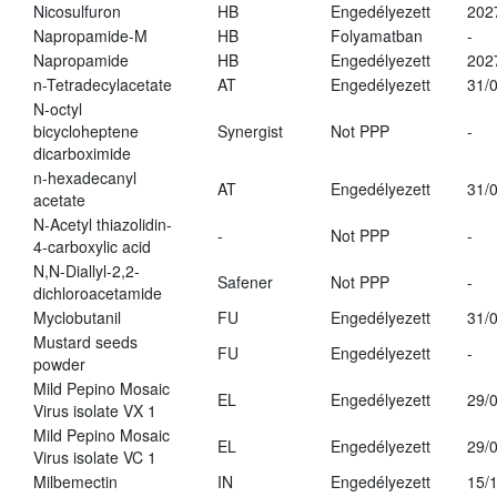
Nicosulfuron
HB
Engedélyezett
202
Napropamide-M
HB
Folyamatban
-
Napropamide
HB
Engedélyezett
202
n-Tetradecylacetate
AT
Engedélyezett
31/
N-octyl
bicycloheptene
Synergist
Not PPP
-
dicarboximide
n-hexadecanyl
AT
Engedélyezett
31/
acetate
N-Acetyl thiazolidin-
-
Not PPP
-
4-carboxylic acid
N,N-Diallyl-2,2-
Safener
Not PPP
-
dichloroacetamide
Myclobutanil
FU
Engedélyezett
31/
Mustard seeds
FU
Engedélyezett
-
powder
Mild Pepino Mosaic
EL
Engedélyezett
29/
Virus isolate VX 1
Mild Pepino Mosaic
EL
Engedélyezett
29/
Virus isolate VC 1
Milbemectin
IN
Engedélyezett
15/