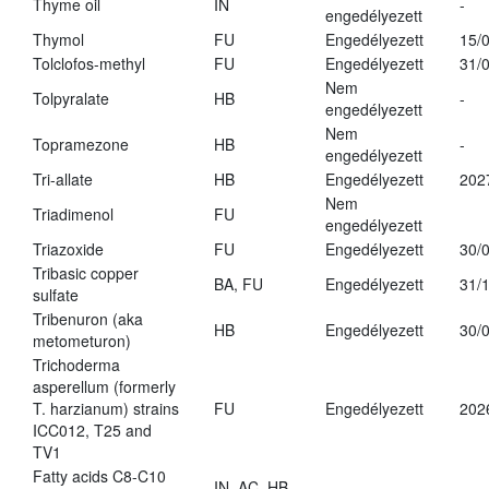
Thyme oil
IN
-
engedélyezett
Thymol
FU
Engedélyezett
15/
Tolclofos-methyl
FU
Engedélyezett
31/
Nem
Tolpyralate
HB
-
engedélyezett
Nem
Topramezone
HB
-
engedélyezett
Tri-allate
HB
Engedélyezett
202
Nem
Triadimenol
FU
engedélyezett
Triazoxide
FU
Engedélyezett
30/
Tribasic copper
BA, FU
Engedélyezett
31/
sulfate
Tribenuron (aka
HB
Engedélyezett
30/
metometuron)
Trichoderma
asperellum (formerly
T. harzianum) strains
FU
Engedélyezett
202
ICC012, T25 and
TV1
Fatty acids C8-C10
IN, AC, HB,