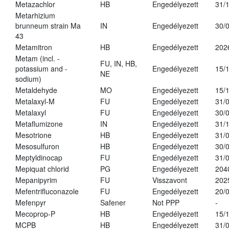
Metazachlor
HB
Engedélyezett
31/
Metarhizium
brunneum strain Ma
IN
Engedélyezett
30/
43
Metamitron
HB
Engedélyezett
202
Metam (incl. -
FU, IN, HB,
potassium and -
Engedélyezett
15/
NE
sodium)
Metaldehyde
MO
Engedélyezett
15/
Metalaxyl-M
FU
Engedélyezett
31/
Metalaxyl
FU
Engedélyezett
30/
Metaflumizone
IN
Engedélyezett
31/
Mesotrione
HB
Engedélyezett
31/
Mesosulfuron
HB
Engedélyezett
30/
Meptyldinocap
FU
Engedélyezett
31/
Mepiquat chlorid
PG
Engedélyezett
204
Mepanipyrim
FU
Visszavont
202
Mefentrifluconazole
FU
Engedélyezett
20/
Mefenpyr
Safener
Not PPP
-
Mecoprop-P
HB
Engedélyezett
15/
MCPB
HB
Engedélyezett
31/