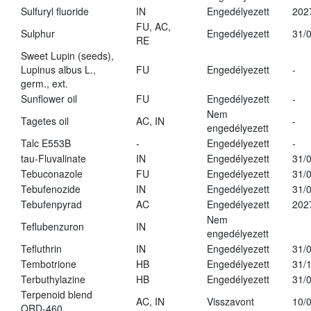
Sulfuryl fluoride
IN
Engedélyezett
202
FU, AC,
Sulphur
Engedélyezett
31/
RE
Sweet Lupin (seeds),
Lupinus albus L.,
FU
Engedélyezett
-
germ., ext.
Sunflower oil
FU
Engedélyezett
-
Nem
Tagetes oil
AC, IN
-
engedélyezett
Talc E553B
-
Engedélyezett
-
tau-Fluvalinate
IN
Engedélyezett
31/
Tebuconazole
FU
Engedélyezett
31/
Tebufenozide
IN
Engedélyezett
31/
Tebufenpyrad
AC
Engedélyezett
202
Nem
Teflubenzuron
IN
engedélyezett
Tefluthrin
IN
Engedélyezett
31/
Tembotrione
HB
Engedélyezett
31/
Terbuthylazine
HB
Engedélyezett
31/
Terpenoid blend
AC, IN
Visszavont
10/
QRD-460