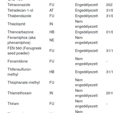
Tetraconazole
FU
Engedélyezett
202
Tetradecan-1-ol
AT
Engedélyezett
31/
Thiabendazole
FU
Engedélyezett
31/
Nem
Thiacloprid
IN
engedélyezett
Thiencarbazone
HB
Engedélyezett
01/
Fenamiphos (aka
Nem
NE
phenamiphos)
engedélyezett
FEN 560 (Fenugreek
FU
Engedélyezett
31/
seed powder)
Nem
Fenamidone
FU
-
engedélyezett
Thifensulfuron-
HB
Engedélyezett
31/
methyl
Nem
Thiophanate-methyl
FU
engedélyezett
Nem
Thiamethoxam
IN
201
engedélyezett
Nem
Thiram
FU
-
engedélyezett
Nem