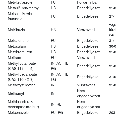
Metyltetraprole
FU
Folyamatban
-
Metsulfuron-methyl
HB
Engedélyezett
31/
Metschnikowia
FU
Engedélyezett
27/
fructicola
vég
Metribuzin
HB
Visszavont
türe
24/
Metrafenone
FU
Engedélyezett
31/
Metosulam
HB
Engedélyezett
30/
Metobromuron
HB
Engedélyezett
31/
Metiram
FU
Visszavont
Methyl octanoate
IN, AC, HB,
Engedélyezett
31/
(CAS 111-11-5)
PG
Methyl decanoate
IN, AC, HB,
Engedélyezett
31/
(CAS 110-42-9)
PG
Methoxyfenozide
IN
Visszavont
31/
Nem
Methomyl
IN
engedélyezett
Methiocarb (aka
Nem
IN, RE
mercaptodimethur)
engedélyezett
Metconazole
FU, PG
Engedélyezett
203