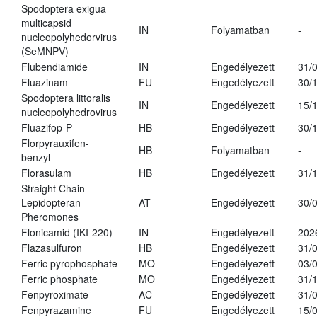
Spodoptera exigua
multicapsid
IN
Folyamatban
-
nucleopolyhedorvirus
(SeMNPV)
Flubendiamide
IN
Engedélyezett
31/
Fluazinam
FU
Engedélyezett
30/
Spodoptera littoralis
IN
Engedélyezett
15/
nucleopolyhedrovirus
Fluazifop-P
HB
Engedélyezett
30/
Florpyrauxifen-
HB
Folyamatban
-
benzyl
Florasulam
HB
Engedélyezett
31/
Straight Chain
Lepidopteran
AT
Engedélyezett
30/
Pheromones
Flonicamid (IKI-220)
IN
Engedélyezett
202
Flazasulfuron
HB
Engedélyezett
31/
Ferric pyrophosphate
MO
Engedélyezett
03/
Ferric phosphate
MO
Engedélyezett
31/
Fenpyroximate
AC
Engedélyezett
31/
Fenpyrazamine
FU
Engedélyezett
15/