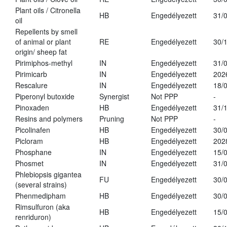
Plant oils / Citronella
HB
Engedélyezett
31/
oil
Repellents by smell
of animal or plant
RE
Engedélyezett
30/
origin/ sheep fat
Pirimiphos-methyl
IN
Engedélyezett
31/
Pirimicarb
IN
Engedélyezett
202
Rescalure
IN
Engedélyezett
18/
Piperonyl butoxide
Synergist
Not PPP
-
Pinoxaden
HB
Engedélyezett
31/
Resins and polymers
Pruning
Not PPP
-
Picolinafen
HB
Engedélyezett
30/
Picloram
HB
Engedélyezett
202
Phosphane
IN
Engedélyezett
15/
Phosmet
IN
Engedélyezett
31/
Phlebiopsis gigantea
FU
Engedélyezett
30/
(several strains)
Phenmedipham
HB
Engedélyezett
30/
Rimsulfuron (aka
HB
Engedélyezett
15/
renriduron)