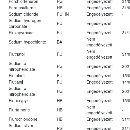
Forchlorfenuron
PG
Engedélyezett
31/
Foramsulfuron
HB
Engedélyezett
31/
Sodium chloride
FU, IN
Engedélyezett
-
Sodium hydrogen
FU
Engedélyezett
-
carbonate
Fluxapyroxad
FU
Engedélyezett
31/
Nem
Sodium hypochlorite
BA
engedélyezett
Nem
Flutriafol
FU
31/
engedélyezett
Sodium o-
PG
Engedélyezett
202
nitrophenolate
Flutolanil
FU
Engedélyezett
15/
Flutianil
FU
Engedélyezett
14/
Sodium p-
PG
Engedélyezett
202
nitrophenolate
Fluroxypyr
HB
Engedélyezett
15/
Nem
Flurtamone
HB
-
engedélyezett
Flurochloridone
HB
Engedélyezett
31/
Sodium silver
PG
Engedélyezett
31/