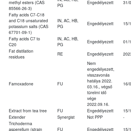
methyl esters (CAS
Engedélyezett
31/
PG
85566-26-3)
Fatty acids C7-C18
and C18 unsaturated
IN, AC, HB,
Engedélyezett
15/
potassium salts (CAS
PG
67701-09-1)
Fatty acids C7 to
IN, AC, HB,
Engedélyezett
01/
C20
PG
Fat distilation
RE
Engedélyezett
202
residues
Nem
engedélyezett,
visszavonás
hatálya 2022.
Famoxadone
FU
16/
03.16., végső
türelmi idő
vége
2022.09.16.
Extract from tea tree
FU
Engedélyezett
15/
Extender
Synergist
Not PPP
-
Trichoderma
asperellum (strain
FU
Engedélyezett
15/