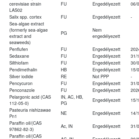
cerevisiae strain
FU
Engedélyezett
06/
LAS02
Salix spp. cortex
FU
Engedélyezett
-
Sea-algae extract
(formerly sea-algae
Nem
PG
extract and
engedélyezett
seaweeds)
Penflufen
FU
Engedélyezett
202
Sedaxane
FU
Engedélyezett
31/
Silthiofam
FU
Engedélyezett
30/
Pendimethalin
HB
Engedélyezett
15/
Silver iodide
RE
Not PPP
-
Pencycuron
FU
Engedélyezett
31/
Penconazole
FU
Engedélyezett
202
Pelargonic acid (CAS
IN, AC, HB,
Engedélyezett
15/
112-05-0)
PG
Pasteuria nishizawae
NE
Engedélyezett
14/
Pn1
Paraffin oil/(CAS
Ac, IN
Engedélyezett
31/
97862-82-3)
Paraffin oil/(CAS