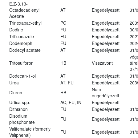
E,Z-3,13-
Octadecadienyl
AT
Engedélyezett
31/
Acetate
Trinexapac-ethyl
PG
Engedélyezett
203
Dodine
FU
Engedélyezett
30/
Triticonazole
FU
Engedélyezett
202
Dodemorph
FU
Engedélyezett
202
Dodecyl acetate
AT
Engedélyezett
31/
vég
Tritosulforon
HB
Visszavont
türe
07/
Dodecan-1-ol
AT
Engedélyezett
31/
Urea
AT, FU
Engedélyezett
203
Nem
Diuron
HB
engedélyezett
Urtica spp.
AC, FU, IN
Engedélyezett
-
Dithianon
FU
Engedélyezett
31/
Disodium
FU
Engedélyezett
31/
phosphonate
Valifenalate (formerly
FU
Engedélyezett
01/
Valiphenal)