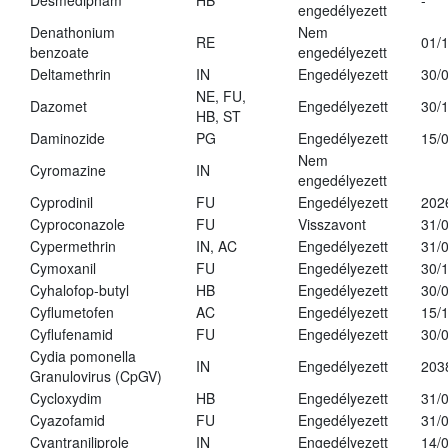
Desmedipham
HB
-
engedélyezett
Denathonium
Nem
RE
01/
benzoate
engedélyezett
Deltamethrin
IN
Engedélyezett
30/
NE, FU,
Dazomet
Engedélyezett
30/
HB, ST
Daminozide
PG
Engedélyezett
15/
Nem
Cyromazine
IN
engedélyezett
Cyprodinil
FU
Engedélyezett
202
Cyproconazole
FU
Visszavont
31/
Cypermethrin
IN, AC
Engedélyezett
31/
Cymoxanil
FU
Engedélyezett
30/
Cyhalofop-butyl
HB
Engedélyezett
30/
Cyflumetofen
AC
Engedélyezett
15/
Cyflufenamid
FU
Engedélyezett
30/
Cydia pomonella
IN
Engedélyezett
203
Granulovirus (CpGV)
Cycloxydim
HB
Engedélyezett
31/
Cyazofamid
FU
Engedélyezett
31/
Cyantraniliprole
IN
Engedélyezett
14/