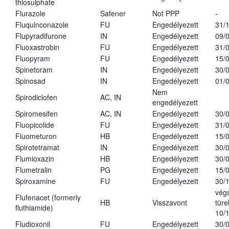
thiosulphate
Flurazole
Safener
Not PPP
-
Fluquinconazole
FU
Engedélyezett
31/
Flupyradifurone
IN
Engedélyezett
09/
Fluoxastrobin
FU
Engedélyezett
31/
Fluopyram
FU
Engedélyezett
15/
Spinetoram
IN
Engedélyezett
30/
Spinosad
IN
Engedélyezett
01/
Nem
Spirodiclofen
AC, IN
engedélyezett
Spiromesifen
AC, IN
Engedélyezett
30/
Fluopicolide
FU
Engedélyezett
31/
Fluometuron
HB
Engedélyezett
15/
Spirotetramat
IN
Engedélyezett
30/
Flumioxazin
HB
Engedélyezett
30/
Flumetralin
PG
Engedélyezett
15/
Spiroxamine
FU
Engedélyezett
30/
vég
Flufenacet (formerly
HB
Visszavont
türe
fluthiamide)
10/
Fludioxonil
FU
Engedélyezett
30/