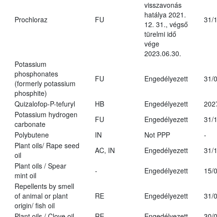
visszavonás
hatálya 2021.
Prochloraz
FU
31/
12. 31., végső
türelmi idő
vége
2023.06.30.
Potassium
phosphonates
FU
Engedélyezett
31/
(formerly potassium
phosphite)
Quizalofop-P-tefuryl
HB
Engedélyezett
202
Potassium hydrogen
FU
Engedélyezett
31/
carbonate
Polybutene
IN
Not PPP
-
Plant oils/ Rape seed
AC, IN
Engedélyezett
31/
oil
Plant oils / Spear
-
Engedélyezett
15/
mint oil
Repellents by smell
of animal or plant
RE
Engedélyezett
31/
origin/ fish oil
Plant oils / Clove oil
RE
Engedélyezett
30/