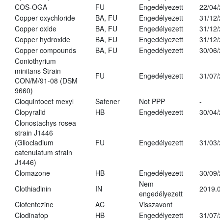
COS-OGA
FU
Engedélyezett
22/04
Copper oxychloride
BA, FU
Engedélyezett
31/12
Copper oxide
BA, FU
Engedélyezett
31/12
Copper hydroxide
BA, FU
Engedélyezett
31/12
Copper compounds
BA, FU
Engedélyezett
30/06
Coniothyrium
minitans Strain
FU
Engedélyezett
31/07
CON/M/91-08 (DSM
9660)
Cloquintocet mexyl
Safener
Not PPP
-
Clopyralid
HB
Engedélyezett
30/04
Clonostachys rosea
strain J1446
(Gliocladium
FU
Engedélyezett
31/03
catenulatum strain
J1446)
Clomazone
HB
Engedélyezett
30/09
Nem
Clothiadinin
IN
2019.0
engedélyezett
Clofentezine
AC
Visszavont
Clodinafop
HB
Engedélyezett
31/07