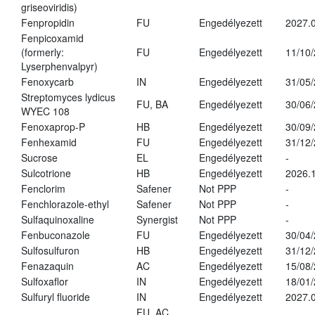
griseoviridis)
Fenpropidin
FU
Engedélyezett
2027.0
Fenpicoxamid
(formerly:
FU
Engedélyezett
11/10
Lyserphenvalpyr)
Fenoxycarb
IN
Engedélyezett
31/05
Streptomyces lydicus
FU, BA
Engedélyezett
30/06
WYEC 108
Fenoxaprop-P
HB
Engedélyezett
30/09
Fenhexamid
FU
Engedélyezett
31/12
Sucrose
EL
Engedélyezett
-
Sulcotrione
HB
Engedélyezett
2026.
Fenclorim
Safener
Not PPP
-
Fenchlorazole-ethyl
Safener
Not PPP
-
Sulfaquinoxaline
Synergist
Not PPP
-
Fenbuconazole
FU
Engedélyezett
30/04
Sulfosulfuron
HB
Engedélyezett
31/12
Fenazaquin
AC
Engedélyezett
15/08
Sulfoxaflor
IN
Engedélyezett
18/01
Sulfuryl fluoride
IN
Engedélyezett
2027.0
FU, AC,