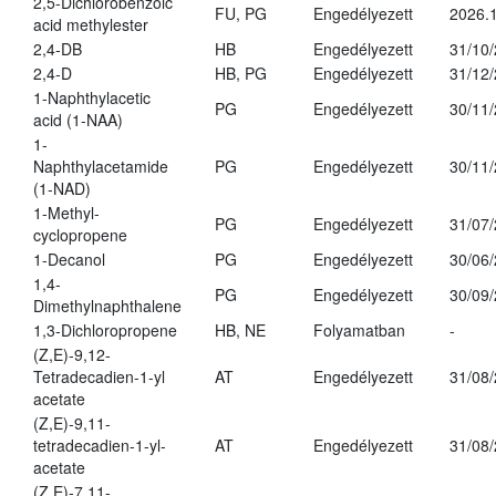
2,5-Dichlorobenzoic
FU, PG
Engedélyezett
2026.
acid methylester
2,4-DB
HB
Engedélyezett
31/10
2,4-D
HB, PG
Engedélyezett
31/12
1-Naphthylacetic
PG
Engedélyezett
30/11
acid (1-NAA)
1-
Naphthylacetamide
PG
Engedélyezett
30/11
(1-NAD)
1-Methyl-
PG
Engedélyezett
31/07
cyclopropene
1-Decanol
PG
Engedélyezett
30/06
1,4-
PG
Engedélyezett
30/09
Dimethylnaphthalene
1,3-Dichloropropene
HB, NE
Folyamatban
-
(Z,E)-9,12-
Tetradecadien-1-yl
AT
Engedélyezett
31/08
acetate
(Z,E)-9,11-
tetradecadien-1-yl-
AT
Engedélyezett
31/08
acetate
(Z,E)-7,11-