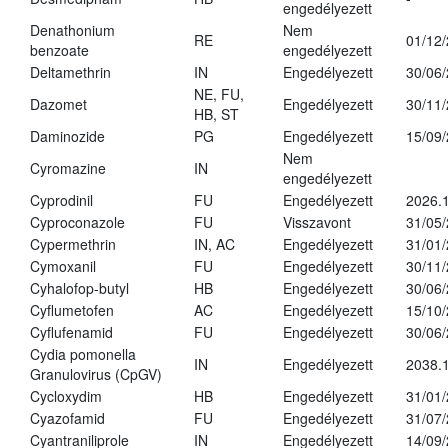
engedélyezett
Denathonium
Nem
RE
01/12
benzoate
engedélyezett
Deltamethrin
IN
Engedélyezett
30/06
NE, FU,
Dazomet
Engedélyezett
30/11
HB, ST
Daminozide
PG
Engedélyezett
15/09
Nem
Cyromazine
IN
engedélyezett
Cyprodinil
FU
Engedélyezett
2026.
Cyproconazole
FU
Visszavont
31/05
Cypermethrin
IN, AC
Engedélyezett
31/01
Cymoxanil
FU
Engedélyezett
30/11
Cyhalofop-butyl
HB
Engedélyezett
30/06
Cyflumetofen
AC
Engedélyezett
15/10
Cyflufenamid
FU
Engedélyezett
30/06
Cydia pomonella
IN
Engedélyezett
2038.
Granulovirus (CpGV)
Cycloxydim
HB
Engedélyezett
31/01
Cyazofamid
FU
Engedélyezett
31/07
Cyantraniliprole
IN
Engedélyezett
14/09