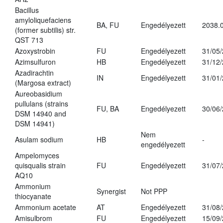
Bacillus
amyloliquefaciens
BA, FU
Engedélyezett
2038.
(former subtilis) str.
QST 713
Azoxystrobin
FU
Engedélyezett
31/05
Azimsulfuron
HB
Engedélyezett
31/12
Azadirachtin
IN
Engedélyezett
31/01
(Margosa extract)
Aureobasidium
pullulans (strains
FU, BA
Engedélyezett
30/06
DSM 14940 and
DSM 14941)
Nem
Asulam sodium
HB
-
engedélyezett
Ampelomyces
quisqualis strain
FU
Engedélyezett
31/07
AQ10
Ammonium
Synergist
Not PPP
thiocyanate
Ammonium acetate
AT
Engedélyezett
31/08
Amisulbrom
FU
Engedélyezett
15/09