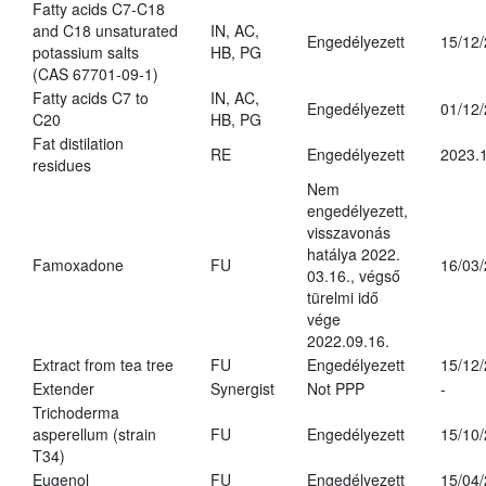
Fatty acids C7-C18
and C18 unsaturated
IN, AC,
Engedélyezett
15/12
potassium salts
HB, PG
(CAS 67701-09-1)
Fatty acids C7 to
IN, AC,
Engedélyezett
01/12
C20
HB, PG
Fat distilation
RE
Engedélyezett
2023.1
residues
Nem
engedélyezett,
visszavonás
hatálya 2022.
Famoxadone
FU
16/03
03.16., végső
türelmi idő
vége
2022.09.16.
Extract from tea tree
FU
Engedélyezett
15/12
Extender
Synergist
Not PPP
-
Trichoderma
asperellum (strain
FU
Engedélyezett
15/10
T34)
Eugenol
FU
Engedélyezett
15/04