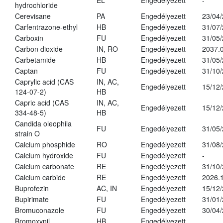
EL
Engedélyezett
-
hydrochloride
Cerevisane
PA
Engedélyezett
23/04
Carfentrazone-ethyl
HB
Engedélyezett
31/07
Carboxin
FU
Engedélyezett
31/05
Carbon dioxide
IN, RO
Engedélyezett
2037.
Carbetamide
HB
Engedélyezett
31/05
Captan
FU
Engedélyezett
31/10
Caprylic acid (CAS
IN, AC,
Engedélyezett
15/12
124-07-2)
HB
Capric acid (CAS
IN, AC,
Engedélyezett
15/12
334-48-5)
HB
Candida oleophila
FU
Engedélyezett
31/05
strain O
Calcium phosphide
RO
Engedélyezett
31/08
Calcium hydroxide
FU
Engedélyezett
-
Calcium carbonate
RE
Engedélyezett
31/10
Calcium carbide
RE
Engedélyezett
2026.1
Buprofezin
AC, IN
Engedélyezett
15/12
Bupirimate
FU
Engedélyezett
31/01
Bromuconazole
FU
Engedélyezett
30/04
Bromoxynil
HB
Engedélyezett