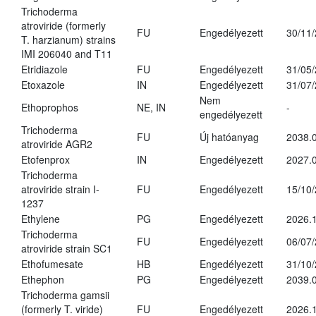
Trichoderma
atroviride (formerly
FU
Engedélyezett
30/11
T. harzianum) strains
IMI 206040 and T11
Etridiazole
FU
Engedélyezett
31/05
Etoxazole
IN
Engedélyezett
31/07
Nem
Ethoprophos
NE, IN
-
engedélyezett
Trichoderma
FU
Új hatóanyag
2038.
atroviride AGR2
Etofenprox
IN
Engedélyezett
2027.0
Trichoderma
atroviride strain I-
FU
Engedélyezett
15/10
1237
Ethylene
PG
Engedélyezett
2026.1
Trichoderma
FU
Engedélyezett
06/07
atroviride strain SC1
Ethofumesate
HB
Engedélyezett
31/10
Ethephon
PG
Engedélyezett
2039.0
Trichoderma gamsii
(formerly T. viride)
FU
Engedélyezett
2026.