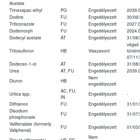
Acetate
Trinexapac-ethyl
PG
Engedélyezett
2039.
Dodine
FU
Engedélyezett
30/06
Triticonazole
FU
Engedélyezett
2027.
Dodemorph
FU
Engedélyezett
2024.0
Dodecyl acetate
AT
Engedélyezett
31/08
végső
Tritosulforon
HB
Visszavont
türelmi
07/11
Dodecan-1-ol
AT
Engedélyezett
31/08
Urea
AT, FU
Engedélyezett
2039.0
Nem
Diuron
HB
engedélyezett
AC, FU,
Urtica spp.
Engedélyezett
-
IN
Dithianon
FU
Engedélyezett
31/01
Disodium
FU
Engedélyezett
31/07
phosphonate
Valifenalate (formerly
FU
Engedélyezett
01/03
Valiphenal)
Nem