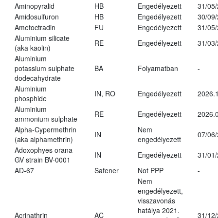
Aminopyralid
HB
Engedélyezett
31/05
Amidosulfuron
HB
Engedélyezett
30/09
Ametoctradin
FU
Engedélyezett
31/05
Aluminium silicate
RE
Engedélyezett
31/03
(aka kaolin)
Aluminium
potassium sulphate
BA
Folyamatban
-
dodecahydrate
Aluminium
IN, RO
Engedélyezett
2026.1
phosphide
Aluminium
RE
Engedélyezett
2026.0
ammonium sulphate
Alpha-Cypermethrin
Nem
IN
07/06
(aka alphamethrin)
engedélyezett
Adoxophyes orana
IN
Engedélyezett
31/01
GV strain BV-0001
AD-67
Safener
Not PPP
-
Nem
engedélyezett,
visszavonás
hatálya 2021.
Acrinathrin
AC
31/12