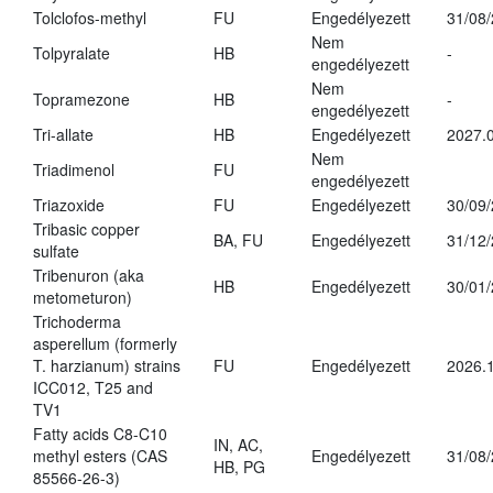
Tolclofos-methyl
FU
Engedélyezett
31/08
Nem
Tolpyralate
HB
-
engedélyezett
Nem
Topramezone
HB
-
engedélyezett
Tri-allate
HB
Engedélyezett
2027.0
Nem
Triadimenol
FU
engedélyezett
Triazoxide
FU
Engedélyezett
30/09
Tribasic copper
BA, FU
Engedélyezett
31/12
sulfate
Tribenuron (aka
HB
Engedélyezett
30/01
metometuron)
Trichoderma
asperellum (formerly
T. harzianum) strains
FU
Engedélyezett
2026.
ICC012, T25 and
TV1
Fatty acids C8-C10
IN, AC,
methyl esters (CAS
Engedélyezett
31/08
HB, PG
85566-26-3)