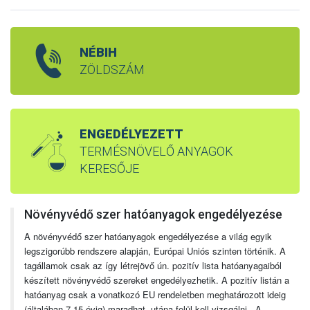
NÉBIH
ZÖLDSZÁM
ENGEDÉLYEZETT
TERMÉSNÖVELŐ ANYAGOK
KERESŐJE
Növényvédő szer hatóanyagok engedélyezése
A növényvédő szer hatóanyagok engedélyezése a világ egyik
legszigorúbb rendszere alapján, Európai Uniós szinten történik. A
tagállamok csak az így létrejövő ún. pozitív lista hatóanyagaiból
készített növényvédő szereket engedélyezhetik. A pozitív listán a
hatóanyag csak a vonatkozó EU rendeletben meghatározott ideig
(általában 7-15 évig) maradhat, utána felül kell vizsgálni. A