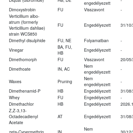
Diquat (dibromide)
HB, DE
-
engedélyezett
Dimoxystrobin
FU
Visszavont
-
Verticillium albo-
atrum (formerly
FU
Engedélyezett
31/10
Verticillium dahliae)
strain WCS850
Dimethyl disulphide
FU, NE
Folyamatban
-
BA, FU,
Vinegar
Engedélyezett
-
HB
Dimethomorph
FU
Visszavont
20/05
Nem
Dimethoate
IN, AC
-
engedélyezett
Nem
Waxes
Pruning
-
engedélyezett
Dimethenamid-P
HB
Engedélyezett
31/08
Whey
FU
Engedélyezett
-
Dimethachlor
HB
Engedélyezett
2026.1
Z,Z-3,13-
Octadecadienyl
AT
Engedélyezett
31/08
Acetate
Nem
zeta-Cypermethrin
IN
30/12