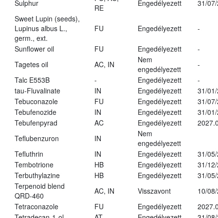
Sulphur
Engedélyezett
31/07
RE
Sweet Lupin (seeds),
Lupinus albus L.,
FU
Engedélyezett
-
germ., ext.
Sunflower oil
FU
Engedélyezett
-
Nem
Tagetes oil
AC, IN
-
engedélyezett
Talc E553B
-
Engedélyezett
-
tau-Fluvalinate
IN
Engedélyezett
31/01
Tebuconazole
FU
Engedélyezett
31/07
Tebufenozide
IN
Engedélyezett
31/01
Tebufenpyrad
AC
Engedélyezett
2027.0
Nem
Teflubenzuron
IN
engedélyezett
Tefluthrin
IN
Engedélyezett
31/05
Tembotrione
HB
Engedélyezett
31/12
Terbuthylazine
HB
Engedélyezett
31/05
Terpenoid blend
AC, IN
Visszavont
10/08
QRD-460
Tetraconazole
FU
Engedélyezett
2027.0
Tetradecan-1-ol
AT
Engedélyezett
31/08