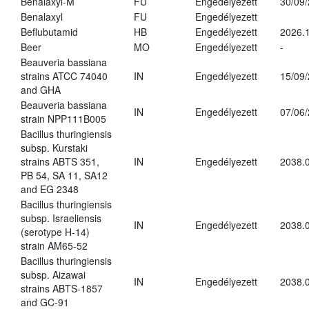
Benalaxyl-M
FU
Engedélyezett
30/09
Benalaxyl
FU
Engedélyezett
Beflubutamid
HB
Engedélyezett
2026.
Beer
MO
Engedélyezett
-
Beauveria bassiana
strains ATCC 74040
IN
Engedélyezett
15/09
and GHA
Beauveria bassiana
IN
Engedélyezett
07/06
strain NPP111B005
Bacillus thuringiensis
subsp. Kurstaki
strains ABTS 351,
IN
Engedélyezett
2038.
PB 54, SA 11, SA12
and EG 2348
Bacillus thuringiensis
subsp. Israeliensis
IN
Engedélyezett
2038.
(serotype H-14)
strain AM65-52
Bacillus thuringiensis
subsp. Aizawai
IN
Engedélyezett
2038.
strains ABTS-1857
and GC-91