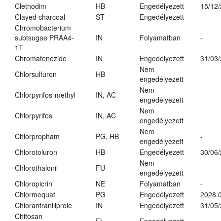
Clethodim
HB
Engedélyezett
15/12
Clayed charcoal
ST
Engedélyezett
-
Chromobacterium
subtsugae PRAA4-
IN
Folyamatban
-
1T
Chromafenozide
IN
Engedélyezett
31/03
Nem
Chlorsulfuron
HB
engedélyezett
Nem
Chlorpyrifos-methyl
IN, AC
engedélyezett
Nem
Chlorpyrifos
IN, AC
engedélyezett
Nem
Chlorpropham
PG, HB
-
engedélyezett
Chlorotoluron
HB
Engedélyezett
30/06
Nem
Chlorothalonil
FU
-
engedélyezett
Chloropicrin
NE
Folyamatban
-
Chlormequat
PG
Engedélyezett
2028.0
Chlorantraniliprole
IN
Engedélyezett
31/05
Chitosan