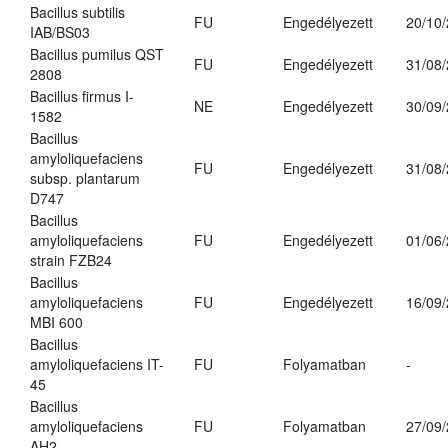
Bacillus subtilis
FU
Engedélyezett
20/10
IAB/BS03
Bacillus pumilus QST
FU
Engedélyezett
31/08
2808
Bacillus firmus I-
NE
Engedélyezett
30/09
1582
Bacillus
amyloliquefaciens
FU
Engedélyezett
31/08
subsp. plantarum
D747
Bacillus
amyloliquefaciens
FU
Engedélyezett
01/06
strain FZB24
Bacillus
amyloliquefaciens
FU
Engedélyezett
16/09
MBI 600
Bacillus
amyloliquefaciens IT-
FU
Folyamatban
-
45
Bacillus
amyloliquefaciens
FU
Folyamatban
27/09
AH2