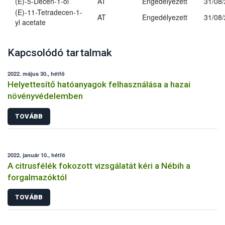
(E)-5-Decen-1-ol
AT
Engedélyezett
31/08
(E)-11-Tetradecen-1-
AT
Engedélyezett
31/08
yl acetate
Kapcsolódó tartalmak
2022. május 30., hétfő
Helyettesítő hatóanyagok felhasználása a hazai
növényvédelemben
TOVÁBB
2022. január 10., hétfő
A citrusfélék fokozott vizsgálatát kéri a Nébih a
forgalmazóktól
TOVÁBB