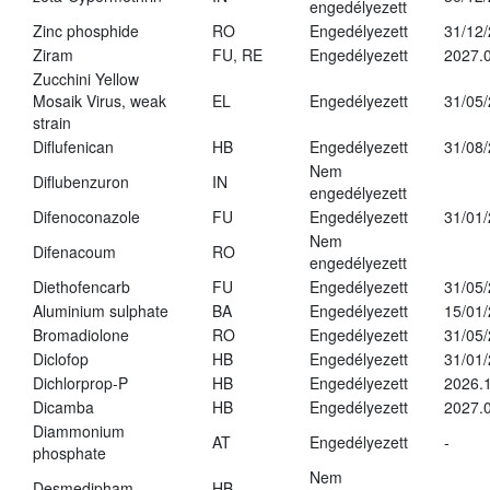
engedélyezett
Zinc phosphide
RO
Engedélyezett
31/12
Ziram
FU, RE
Engedélyezett
2027.
Zucchini Yellow
Mosaik Virus, weak
EL
Engedélyezett
31/05
strain
Diflufenican
HB
Engedélyezett
31/08
Nem
Diflubenzuron
IN
engedélyezett
Difenoconazole
FU
Engedélyezett
31/01
Nem
Difenacoum
RO
engedélyezett
Diethofencarb
FU
Engedélyezett
31/05
Aluminium sulphate
BA
Engedélyezett
15/01
Bromadiolone
RO
Engedélyezett
31/05
Diclofop
HB
Engedélyezett
31/01
Dichlorprop-P
HB
Engedélyezett
2026.
Dicamba
HB
Engedélyezett
2027.0
Diammonium
AT
Engedélyezett
-
phosphate
Nem
Desmedipham
HB
-