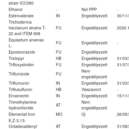
strain ICC080
Ethanol
-
Not PPP
-
Esfenvalerate
IN
Engedélyezett
30/11
Trichoderma
harzianum strains T-
FU
Engedélyezett
2026.
22 and ITEM 908
Equisetum arvense
FU
Engedélyezett
-
L.
Epoxiconazole
FU
Engedélyezett
Triclopyr
HB
Engedélyezett
31/03
Trifloxystrobin
FU
Engedélyezett
31/07
Nem
Triflumizole
FU
engedélyezett
Triflumuron
IN
Engedélyezett
31/03
Triflusulfuron
HB
Visszavont
-
Emamectin
IN
Engedélyezett
15/11
Trimethylamine
Nem
AT
hydrochloride
engedélyezett
Elemental Iron
MO
Új
26/05
E,Z-3,13-
Octadecadienyl
AT
Engedélyezett
31/08