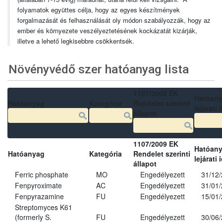
folyamatok együttes célja, hogy az egyes készítmények
forgalmazását és felhasználását oly módon szabályozzák, hogy az
ember és környezete veszélyeztetésének kockázatát kizárják,
illetve a lehető legkisebbre csökkentsék.
Növényvédő szer hatóanyag lista
1107/2009 EK
Hatóan
Hatóanyag
Kategória
Rendelet szerinti
lejárati 
állapot
1107/2009 EK
Hatóan
Hatóanyag
Kategória
Rendelet szerinti
lejárati 
állapot
Ferric phosphate
MO
Engedélyezett
31/12
Fenpyroximate
AC
Engedélyezett
31/01
Fenpyrazamine
FU
Engedélyezett
15/01
Streptomyces K61
(formerly S.
FU
Engedélyezett
30/06