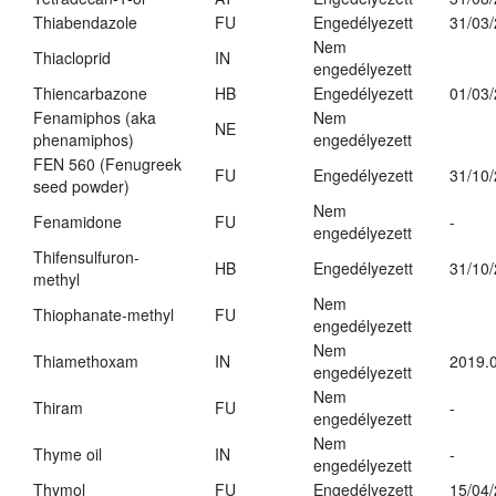
Thiabendazole
FU
Engedélyezett
31/03
Nem
Thiacloprid
IN
engedélyezett
Thiencarbazone
HB
Engedélyezett
01/03
Fenamiphos (aka
Nem
NE
phenamiphos)
engedélyezett
FEN 560 (Fenugreek
FU
Engedélyezett
31/10
seed powder)
Nem
Fenamidone
FU
-
engedélyezett
Thifensulfuron-
HB
Engedélyezett
31/10
methyl
Nem
Thiophanate-methyl
FU
engedélyezett
Nem
Thiamethoxam
IN
2019.0
engedélyezett
Nem
Thiram
FU
-
engedélyezett
Nem
Thyme oil
IN
-
engedélyezett
Thymol
FU
Engedélyezett
15/04