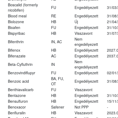
Boscalid (formerly
FU
Engedélyezett
31/03
nicobifen)
Blood meal
RE
Engedélyezett
31/08
Bixlozone
HB
Új
21/04
Bixafen
FU
Engedélyezett
31/10
Bispyribac
HB
Visszavont
31/07
Nem
Bifenthrin
IN, AC
engedélyezett
Bifenox
HB
Engedélyezett
2027.0
Bifenazate
AC
Engedélyezett
2037.
Nem
Beta-Cyfluthrin
IN
engedélyezett
Benzovindiflupyr
FU
Engedélyezett
02/01
BA, FU,
Benzoic acid
Engedélyezett
31/08
OT
Benthiavalicarb
FU
Visszavont
Bentazone
HB
Engedélyezett
31/10
Bensulfuron
HB
Engedélyezett
15/11
Benoxacor
Safener
Not PPP
-
Benfluralin
HB
Visszavont
2023.