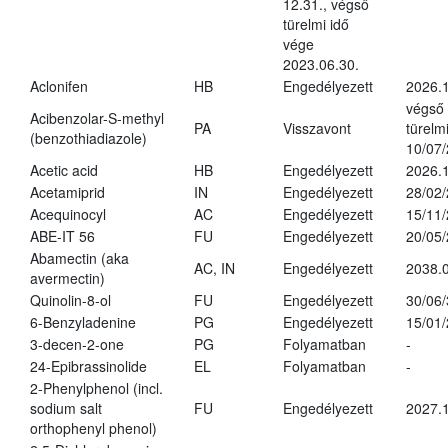
12.31., végső
türelmi idő
vége
2023.06.30.
Aclonifen
HB
Engedélyezett
2026.
végső
Acibenzolar-S-methyl
PA
Visszavont
türelmi
(benzothiadiazole)
10/07
Acetic acid
HB
Engedélyezett
2026.1
Acetamiprid
IN
Engedélyezett
28/02
Acequinocyl
AC
Engedélyezett
15/11
ABE-IT 56
FU
Engedélyezett
20/05
Abamectin (aka
AC, IN
Engedélyezett
2038.
avermectin)
Quinolin-8-ol
FU
Engedélyezett
30/06
6-Benzyladenine
PG
Engedélyezett
15/01
3-decen-2-one
PG
Folyamatban
-
24-Epibrassinolide
EL
Folyamatban
-
2-Phenylphenol (incl.
sodium salt
FU
Engedélyezett
2027.1
orthophenyl phenol)