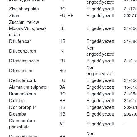
engedélyezett
Zinc phosphide
RO
Engedélyezett
31/12
Ziram
FU, RE
Engedélyezett
2027.
Zucchini Yellow
Mosaik Virus, weak
EL
Engedélyezett
31/05
strain
Diflufenican
HB
Engedélyezett
31/08
Nem
Diflubenzuron
IN
engedélyezett
Difenoconazole
FU
Engedélyezett
31/01
Nem
Difenacoum
RO
engedélyezett
Diethofencarb
FU
Engedélyezett
31/05
Aluminium sulphate
BA
Engedélyezett
15/01
Bromadiolone
RO
Engedélyezett
31/05
Diclofop
HB
Engedélyezett
31/01
Dichlorprop-P
HB
Engedélyezett
2026.
Dicamba
HB
Engedélyezett
2027.0
Diammonium
AT
Engedélyezett
-
phosphate
Nem
Desmedipham
HB
-