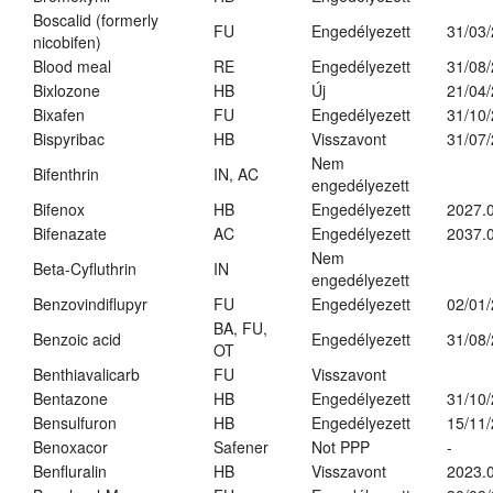
Boscalid (formerly
FU
Engedélyezett
31/03
nicobifen)
Blood meal
RE
Engedélyezett
31/08
Bixlozone
HB
Új
21/04
Bixafen
FU
Engedélyezett
31/10
Bispyribac
HB
Visszavont
31/07
Nem
Bifenthrin
IN, AC
engedélyezett
Bifenox
HB
Engedélyezett
2027.0
Bifenazate
AC
Engedélyezett
2037.
Nem
Beta-Cyfluthrin
IN
engedélyezett
Benzovindiflupyr
FU
Engedélyezett
02/01
BA, FU,
Benzoic acid
Engedélyezett
31/08
OT
Benthiavalicarb
FU
Visszavont
Bentazone
HB
Engedélyezett
31/10
Bensulfuron
HB
Engedélyezett
15/11
Benoxacor
Safener
Not PPP
-
Benfluralin
HB
Visszavont
2023.