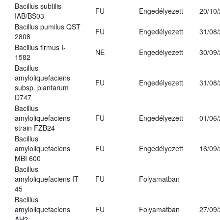
Bacillus subtilis
FU
Engedélyezett
20/10
IAB/BS03
Bacillus pumilus QST
FU
Engedélyezett
31/08
2808
Bacillus firmus I-
NE
Engedélyezett
30/09
1582
Bacillus
amyloliquefaciens
FU
Engedélyezett
31/08
subsp. plantarum
D747
Bacillus
amyloliquefaciens
FU
Engedélyezett
01/06
strain FZB24
Bacillus
amyloliquefaciens
FU
Engedélyezett
16/09
MBI 600
Bacillus
amyloliquefaciens IT-
FU
Folyamatban
-
45
Bacillus
amyloliquefaciens
FU
Folyamatban
27/09
AH2