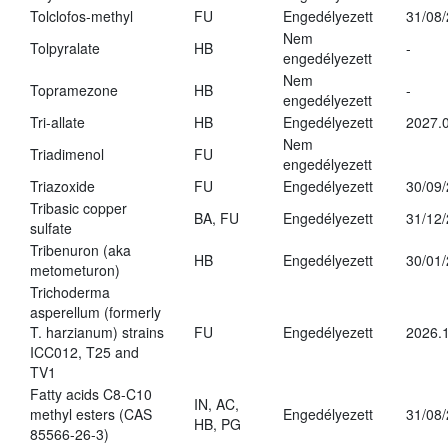
Tolclofos-methyl
FU
Engedélyezett
31/08
Nem
Tolpyralate
HB
-
engedélyezett
Nem
Topramezone
HB
-
engedélyezett
Tri-allate
HB
Engedélyezett
2027.0
Nem
Triadimenol
FU
engedélyezett
Triazoxide
FU
Engedélyezett
30/09
Tribasic copper
BA, FU
Engedélyezett
31/12
sulfate
Tribenuron (aka
HB
Engedélyezett
30/01
metometuron)
Trichoderma
asperellum (formerly
T. harzianum) strains
FU
Engedélyezett
2026.
ICC012, T25 and
TV1
Fatty acids C8-C10
IN, AC,
methyl esters (CAS
Engedélyezett
31/08
HB, PG
85566-26-3)