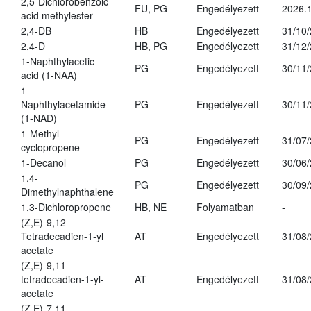
2,5-Dichlorobenzoic
FU, PG
Engedélyezett
2026.
acid methylester
2,4-DB
HB
Engedélyezett
31/10
2,4-D
HB, PG
Engedélyezett
31/12
1-Naphthylacetic
PG
Engedélyezett
30/11
acid (1-NAA)
1-
Naphthylacetamide
PG
Engedélyezett
30/11
(1-NAD)
1-Methyl-
PG
Engedélyezett
31/07
cyclopropene
1-Decanol
PG
Engedélyezett
30/06
1,4-
PG
Engedélyezett
30/09
Dimethylnaphthalene
1,3-Dichloropropene
HB, NE
Folyamatban
-
(Z,E)-9,12-
Tetradecadien-1-yl
AT
Engedélyezett
31/08
acetate
(Z,E)-9,11-
tetradecadien-1-yl-
AT
Engedélyezett
31/08
acetate
(Z,E)-7,11-