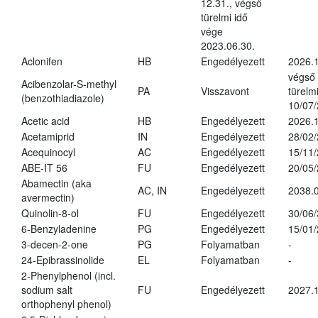
12.31., végső
türelmi idő
vége
2023.06.30.
Aclonifen
HB
Engedélyezett
2026.
végső
Acibenzolar-S-methyl
PA
Visszavont
türelmi
(benzothiadiazole)
10/07
Acetic acid
HB
Engedélyezett
2026.1
Acetamiprid
IN
Engedélyezett
28/02
Acequinocyl
AC
Engedélyezett
15/11
ABE-IT 56
FU
Engedélyezett
20/05
Abamectin (aka
AC, IN
Engedélyezett
2038.
avermectin)
Quinolin-8-ol
FU
Engedélyezett
30/06
6-Benzyladenine
PG
Engedélyezett
15/01
3-decen-2-one
PG
Folyamatban
-
24-Epibrassinolide
EL
Folyamatban
-
2-Phenylphenol (incl.
sodium salt
FU
Engedélyezett
2027.1
orthophenyl phenol)