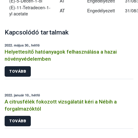
(E)-5-Decen-1-ol
AT
Engedélyezett
31/08
(E)-11-Tetradecen-1-
AT
Engedélyezett
31/08
yl acetate
Kapcsolódó tartalmak
2022. május 30., hétfő
Helyettesítő hatóanyagok felhasználása a hazai
növényvédelemben
TOVÁBB
2022. január 10., hétfő
A citrusfélék fokozott vizsgálatát kéri a Nébih a
forgalmazóktól
TOVÁBB