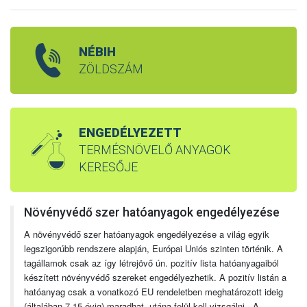
NÉBIH
ZÖLDSZÁM
ENGEDÉLYEZETT
TERMÉSNÖVELŐ ANYAGOK
KERESŐJE
Növényvédő szer hatóanyagok engedélyezése
A növényvédő szer hatóanyagok engedélyezése a világ egyik
legszigorúbb rendszere alapján, Európai Uniós szinten történik. A
tagállamok csak az így létrejövő ún. pozitív lista hatóanyagaiból
készített növényvédő szereket engedélyezhetik. A pozitív listán a
hatóanyag csak a vonatkozó EU rendeletben meghatározott ideig
(általában 7-15 évig) maradhat, utána felül kell vizsgálni. A