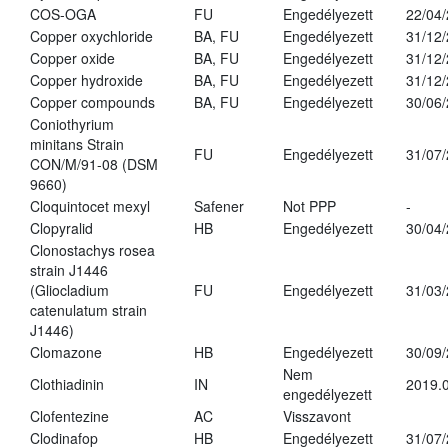
COS-OGA
FU
Engedélyezett
22/04
Copper oxychloride
BA, FU
Engedélyezett
31/12
Copper oxide
BA, FU
Engedélyezett
31/12
Copper hydroxide
BA, FU
Engedélyezett
31/12
Copper compounds
BA, FU
Engedélyezett
30/06
Coniothyrium
minitans Strain
FU
Engedélyezett
31/07
CON/M/91-08 (DSM
9660)
Cloquintocet mexyl
Safener
Not PPP
-
Clopyralid
HB
Engedélyezett
30/04
Clonostachys rosea
strain J1446
(Gliocladium
FU
Engedélyezett
31/03
catenulatum strain
J1446)
Clomazone
HB
Engedélyezett
30/09
Nem
Clothiadinin
IN
2019.0
engedélyezett
Clofentezine
AC
Visszavont
Clodinafop
HB
Engedélyezett
31/07