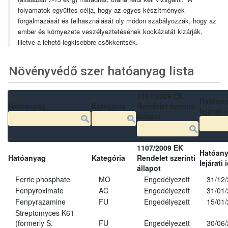
folyamatok együttes célja, hogy az egyes készítmények
forgalmazását és felhasználását oly módon szabályozzák, hogy az
ember és környezete veszélyeztetésének kockázatát kizárják,
illetve a lehető legkisebbre csökkentsék.
Növényvédő szer hatóanyag lista
1107/2009 EK
Hatóan
Hatóanyag
Kategória
Rendelet szerinti
lejárati 
állapot
1107/2009 EK
Hatóan
Hatóanyag
Kategória
Rendelet szerinti
lejárati 
állapot
Ferric phosphate
MO
Engedélyezett
31/12
Fenpyroximate
AC
Engedélyezett
31/01
Fenpyrazamine
FU
Engedélyezett
15/01
Streptomyces K61
(formerly S.
FU
Engedélyezett
30/06