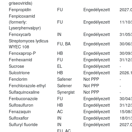
griseoviridis)
Fenpropidin
FU
Engedélyezett
2027.0
Fenpicoxamid
(formerly:
FU
Engedélyezett
11/10
Lyserphenvalpyr)
Fenoxycarb
IN
Engedélyezett
31/05
Streptomyces lydicus
FU, BA
Engedélyezett
30/06
WYEC 108
Fenoxaprop-P
HB
Engedélyezett
30/09
Fenhexamid
FU
Engedélyezett
31/12
Sucrose
EL
Engedélyezett
-
Sulcotrione
HB
Engedélyezett
2026.
Fenclorim
Safener
Not PPP
-
Fenchlorazole-ethyl
Safener
Not PPP
-
Sulfaquinoxaline
Synergist
Not PPP
-
Fenbuconazole
FU
Engedélyezett
30/04
Sulfosulfuron
HB
Engedélyezett
31/12
Fenazaquin
AC
Engedélyezett
15/08
Sulfoxaflor
IN
Engedélyezett
18/01
Sulfuryl fluoride
IN
Engedélyezett
2027.0
FU, AC,