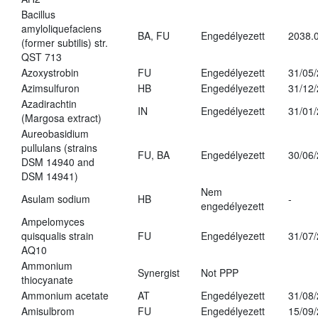
Bacillus
amyloliquefaciens
BA, FU
Engedélyezett
2038.
(former subtilis) str.
QST 713
Azoxystrobin
FU
Engedélyezett
31/05
Azimsulfuron
HB
Engedélyezett
31/12
Azadirachtin
IN
Engedélyezett
31/01
(Margosa extract)
Aureobasidium
pullulans (strains
FU, BA
Engedélyezett
30/06
DSM 14940 and
DSM 14941)
Nem
Asulam sodium
HB
-
engedélyezett
Ampelomyces
quisqualis strain
FU
Engedélyezett
31/07
AQ10
Ammonium
Synergist
Not PPP
thiocyanate
Ammonium acetate
AT
Engedélyezett
31/08
Amisulbrom
FU
Engedélyezett
15/09