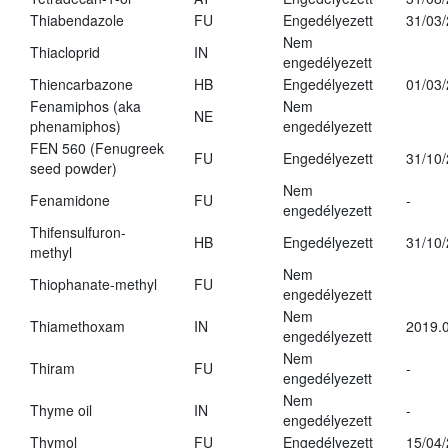
Thiabendazole
FU
Engedélyezett
31/03
Nem
Thiacloprid
IN
engedélyezett
Thiencarbazone
HB
Engedélyezett
01/03
Fenamiphos (aka
Nem
NE
phenamiphos)
engedélyezett
FEN 560 (Fenugreek
FU
Engedélyezett
31/10
seed powder)
Nem
Fenamidone
FU
-
engedélyezett
Thifensulfuron-
HB
Engedélyezett
31/10
methyl
Nem
Thiophanate-methyl
FU
engedélyezett
Nem
Thiamethoxam
IN
2019.0
engedélyezett
Nem
Thiram
FU
-
engedélyezett
Nem
Thyme oil
IN
-
engedélyezett
Thymol
FU
Engedélyezett
15/04