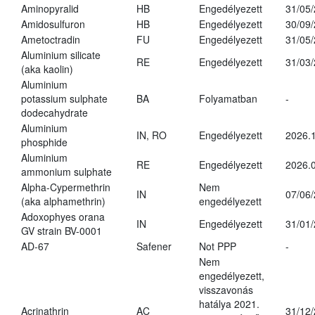
Aminopyralid
HB
Engedélyezett
31/05
Amidosulfuron
HB
Engedélyezett
30/09
Ametoctradin
FU
Engedélyezett
31/05
Aluminium silicate
RE
Engedélyezett
31/03
(aka kaolin)
Aluminium
potassium sulphate
BA
Folyamatban
-
dodecahydrate
Aluminium
IN, RO
Engedélyezett
2026.1
phosphide
Aluminium
RE
Engedélyezett
2026.0
ammonium sulphate
Alpha-Cypermethrin
Nem
IN
07/06
(aka alphamethrin)
engedélyezett
Adoxophyes orana
IN
Engedélyezett
31/01
GV strain BV-0001
AD-67
Safener
Not PPP
-
Nem
engedélyezett,
visszavonás
hatálya 2021.
Acrinathrin
AC
31/12