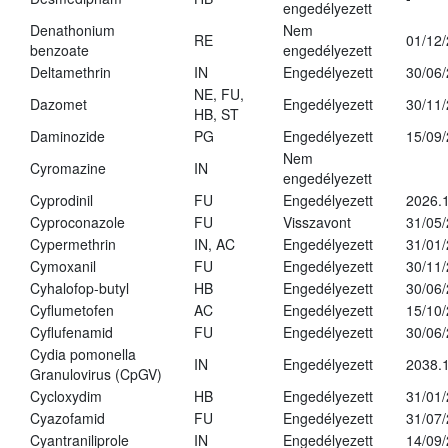
engedélyezett
Denathonium
Nem
RE
01/12
benzoate
engedélyezett
Deltamethrin
IN
Engedélyezett
30/06
NE, FU,
Dazomet
Engedélyezett
30/11
HB, ST
Daminozide
PG
Engedélyezett
15/09
Nem
Cyromazine
IN
engedélyezett
Cyprodinil
FU
Engedélyezett
2026.
Cyproconazole
FU
Visszavont
31/05
Cypermethrin
IN, AC
Engedélyezett
31/01
Cymoxanil
FU
Engedélyezett
30/11
Cyhalofop-butyl
HB
Engedélyezett
30/06
Cyflumetofen
AC
Engedélyezett
15/10
Cyflufenamid
FU
Engedélyezett
30/06
Cydia pomonella
IN
Engedélyezett
2038.
Granulovirus (CpGV)
Cycloxydim
HB
Engedélyezett
31/01
Cyazofamid
FU
Engedélyezett
31/07
Cyantraniliprole
IN
Engedélyezett
14/09