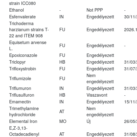
strain ICC080
Ethanol
-
Not PPP
-
Esfenvalerate
IN
Engedélyezett
30/11
Trichoderma
harzianum strains T-
FU
Engedélyezett
2026.
22 and ITEM 908
Equisetum arvense
FU
Engedélyezett
-
L.
Epoxiconazole
FU
Engedélyezett
Triclopyr
HB
Engedélyezett
31/03
Trifloxystrobin
FU
Engedélyezett
31/07
Nem
Triflumizole
FU
engedélyezett
Triflumuron
IN
Engedélyezett
31/03
Triflusulfuron
HB
Visszavont
-
Emamectin
IN
Engedélyezett
15/11
Trimethylamine
Nem
AT
hydrochloride
engedélyezett
Elemental Iron
MO
Új
26/05
E,Z-3,13-
Octadecadienyl
AT
Engedélyezett
31/08