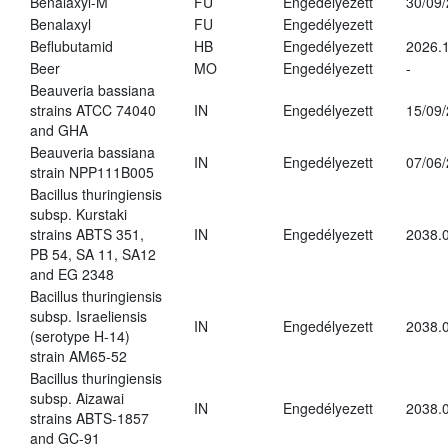
Benalaxyl-M
FU
Engedélyezett
30/09
Benalaxyl
FU
Engedélyezett
Beflubutamid
HB
Engedélyezett
2026.
Beer
MO
Engedélyezett
-
Beauveria bassiana
strains ATCC 74040
IN
Engedélyezett
15/09
and GHA
Beauveria bassiana
IN
Engedélyezett
07/06
strain NPP111B005
Bacillus thuringiensis
subsp. Kurstaki
strains ABTS 351,
IN
Engedélyezett
2038.
PB 54, SA 11, SA12
and EG 2348
Bacillus thuringiensis
subsp. Israeliensis
IN
Engedélyezett
2038.
(serotype H-14)
strain AM65-52
Bacillus thuringiensis
subsp. Aizawai
IN
Engedélyezett
2038.
strains ABTS-1857
and GC-91