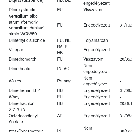
Diquat (dibromide)
HB, DE
-
engedélyezett
Dimoxystrobin
FU
Visszavont
-
Verticillium albo-
atrum (formerly
FU
Engedélyezett
31/10
Verticillium dahliae)
strain WCS850
Dimethyl disulphide
FU, NE
Folyamatban
-
BA, FU,
Vinegar
Engedélyezett
-
HB
Dimethomorph
FU
Visszavont
20/05
Nem
Dimethoate
IN, AC
-
engedélyezett
Nem
Waxes
Pruning
-
engedélyezett
Dimethenamid-P
HB
Engedélyezett
31/08
Whey
FU
Engedélyezett
-
Dimethachlor
HB
Engedélyezett
2026.1
Z,Z-3,13-
Octadecadienyl
AT
Engedélyezett
31/08
Acetate
Nem
zeta-Cypermethrin
IN
30/12