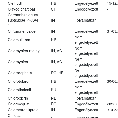
Clethodim
HB
Engedélyezett
15/12
Clayed charcoal
ST
Engedélyezett
-
Chromobacterium
subtsugae PRAA4-
IN
Folyamatban
-
1T
Chromafenozide
IN
Engedélyezett
31/03
Nem
Chlorsulfuron
HB
engedélyezett
Nem
Chlorpyrifos-methyl
IN, AC
engedélyezett
Nem
Chlorpyrifos
IN, AC
engedélyezett
Nem
Chlorpropham
PG, HB
-
engedélyezett
Chlorotoluron
HB
Engedélyezett
30/06
Nem
Chlorothalonil
FU
-
engedélyezett
Chloropicrin
NE
Folyamatban
-
Chlormequat
PG
Engedélyezett
2028.0
Chlorantraniliprole
IN
Engedélyezett
31/05
Chitosan