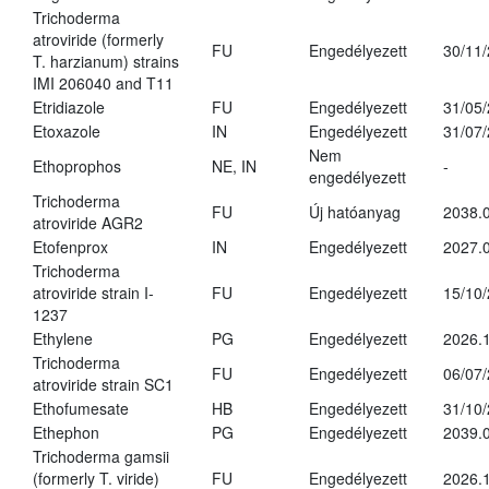
Trichoderma
atroviride (formerly
FU
Engedélyezett
30/11
T. harzianum) strains
IMI 206040 and T11
Etridiazole
FU
Engedélyezett
31/05
Etoxazole
IN
Engedélyezett
31/07
Nem
Ethoprophos
NE, IN
-
engedélyezett
Trichoderma
FU
Új hatóanyag
2038.
atroviride AGR2
Etofenprox
IN
Engedélyezett
2027.0
Trichoderma
atroviride strain I-
FU
Engedélyezett
15/10
1237
Ethylene
PG
Engedélyezett
2026.1
Trichoderma
FU
Engedélyezett
06/07
atroviride strain SC1
Ethofumesate
HB
Engedélyezett
31/10
Ethephon
PG
Engedélyezett
2039.0
Trichoderma gamsii
(formerly T. viride)
FU
Engedélyezett
2026.