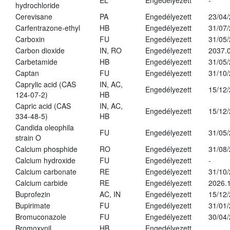
EL
Engedélyezett
-
hydrochloride
Cerevisane
PA
Engedélyezett
23/04
Carfentrazone-ethyl
HB
Engedélyezett
31/07
Carboxin
FU
Engedélyezett
31/05
Carbon dioxide
IN, RO
Engedélyezett
2037.
Carbetamide
HB
Engedélyezett
31/05
Captan
FU
Engedélyezett
31/10
Caprylic acid (CAS
IN, AC,
Engedélyezett
15/12
124-07-2)
HB
Capric acid (CAS
IN, AC,
Engedélyezett
15/12
334-48-5)
HB
Candida oleophila
FU
Engedélyezett
31/05
strain O
Calcium phosphide
RO
Engedélyezett
31/08
Calcium hydroxide
FU
Engedélyezett
-
Calcium carbonate
RE
Engedélyezett
31/10
Calcium carbide
RE
Engedélyezett
2026.1
Buprofezin
AC, IN
Engedélyezett
15/12
Bupirimate
FU
Engedélyezett
31/01
Bromuconazole
FU
Engedélyezett
30/04
Bromoxynil
HB
Engedélyezett