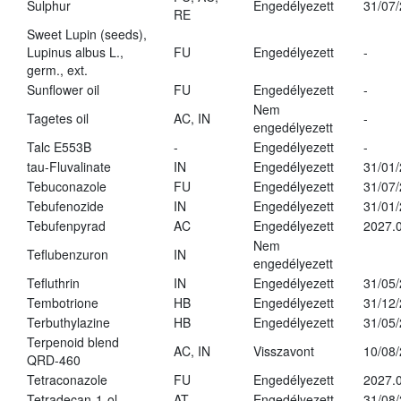
Sulphur
Engedélyezett
31/07
RE
Sweet Lupin (seeds),
Lupinus albus L.,
FU
Engedélyezett
-
germ., ext.
Sunflower oil
FU
Engedélyezett
-
Nem
Tagetes oil
AC, IN
-
engedélyezett
Talc E553B
-
Engedélyezett
-
tau-Fluvalinate
IN
Engedélyezett
31/01
Tebuconazole
FU
Engedélyezett
31/07
Tebufenozide
IN
Engedélyezett
31/01
Tebufenpyrad
AC
Engedélyezett
2027.0
Nem
Teflubenzuron
IN
engedélyezett
Tefluthrin
IN
Engedélyezett
31/05
Tembotrione
HB
Engedélyezett
31/12
Terbuthylazine
HB
Engedélyezett
31/05
Terpenoid blend
AC, IN
Visszavont
10/08
QRD-460
Tetraconazole
FU
Engedélyezett
2027.0
Tetradecan-1-ol
AT
Engedélyezett
31/08