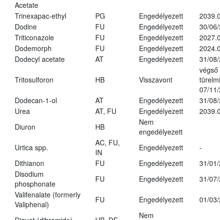
Acetate
Trinexapac-ethyl
PG
Engedélyezett
2039.
Dodine
FU
Engedélyezett
30/06
Triticonazole
FU
Engedélyezett
2027.
Dodemorph
FU
Engedélyezett
2024.0
Dodecyl acetate
AT
Engedélyezett
31/08
végső
Tritosulforon
HB
Visszavont
türelmi
07/11
Dodecan-1-ol
AT
Engedélyezett
31/08
Urea
AT, FU
Engedélyezett
2039.0
Nem
Diuron
HB
engedélyezett
AC, FU,
Urtica spp.
Engedélyezett
-
IN
Dithianon
FU
Engedélyezett
31/01
Disodium
FU
Engedélyezett
31/07
phosphonate
Valifenalate (formerly
FU
Engedélyezett
01/03
Valiphenal)
Nem