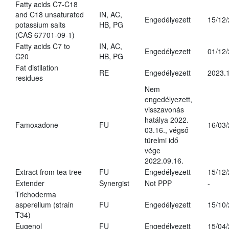
Fatty acids C7-C18
and C18 unsaturated
IN, AC,
Engedélyezett
15/12
potassium salts
HB, PG
(CAS 67701-09-1)
Fatty acids C7 to
IN, AC,
Engedélyezett
01/12
C20
HB, PG
Fat distilation
RE
Engedélyezett
2023.1
residues
Nem
engedélyezett,
visszavonás
hatálya 2022.
Famoxadone
FU
16/03
03.16., végső
türelmi idő
vége
2022.09.16.
Extract from tea tree
FU
Engedélyezett
15/12
Extender
Synergist
Not PPP
-
Trichoderma
asperellum (strain
FU
Engedélyezett
15/10
T34)
Eugenol
FU
Engedélyezett
15/04