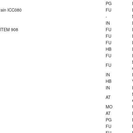
PG
train ICC080
FU
-
IN
 ITEM 908
FU
FU
FU
HB
FU
FU
IN
HB
IN
AT
MO
AT
PG
FU
FU