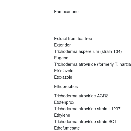
Famoxadone
Extract from tea tree
Extender
Trichoderma asperellum (strain T34)
Eugenol
Trichoderma atroviride (formerly T. harz
Etridiazole
Etoxazole
Ethoprophos
Trichoderma atroviride AGR2
Etofenprox
Trichoderma atroviride strain I-1237
Ethylene
Trichoderma atroviride strain SC1
Ethofumesate