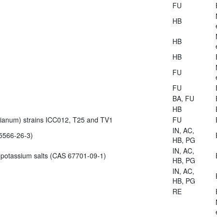
FU
HB
HB
HB
FU
FU
BA, FU
HB
zianum) strains ICC012, T25 and TV1
FU
IN, AC,
5566-26-3)
HB, PG
IN, AC,
 potassium salts (CAS 67701-09-1)
HB, PG
IN, AC,
HB, PG
RE