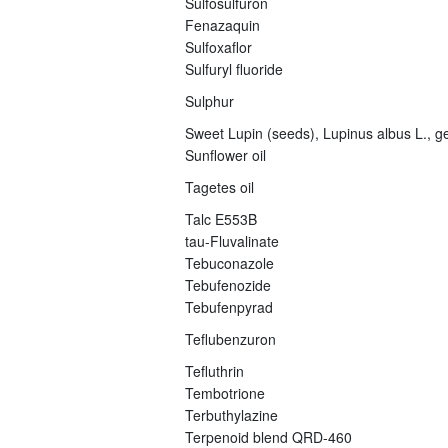
Sulfosulfuron
Fenazaquin
Sulfoxaflor
Sulfuryl fluoride
Sulphur
Sweet Lupin (seeds), Lupinus albus L., ge
Sunflower oil
Tagetes oil
Talc E553B
tau-Fluvalinate
Tebuconazole
Tebufenozide
Tebufenpyrad
Teflubenzuron
Tefluthrin
Tembotrione
Terbuthylazine
Terpenoid blend QRD-460