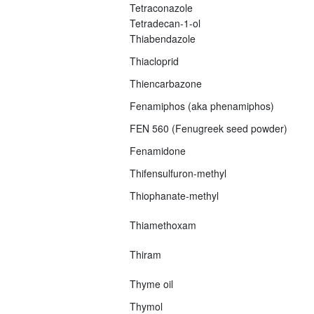
Tetraconazole
Tetradecan-1-ol
Thiabendazole
Thiacloprid
Thiencarbazone
Fenamiphos (aka phenamiphos)
FEN 560 (Fenugreek seed powder)
Fenamidone
Thifensulfuron-methyl
Thiophanate-methyl
Thiamethoxam
Thiram
Thyme oil
Thymol