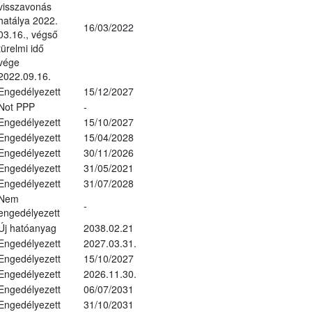
visszavonás
hatálya 2022.
16/03/2022
03.16., végső
türelmi idő
vége
2022.09.16.
Engedélyezett
15/12/2027
Not PPP
-
Engedélyezett
15/10/2027
Engedélyezett
15/04/2028
Engedélyezett
30/11/2026
Engedélyezett
31/05/2021
Engedélyezett
31/07/2028
Nem
-
engedélyezett
Új hatóanyag
2038.02.21
Engedélyezett
2027.03.31.
Engedélyezett
15/10/2027
Engedélyezett
2026.11.30.
Engedélyezett
06/07/2031
Engedélyezett
31/10/2031