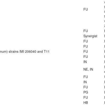
FU
FU
Synergist
FU
FU
ianum) strains IMI 206040 and T11
FU
FU
IN
NE, IN
FU
IN
FU
PG
FU
HB