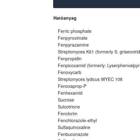
Hatóanyag
Ferric phosphate
Fenpyroximate
Fenpyrazamine
Streptomyces K61 (formerly S. griseovirid
Fenpropidin
Fenpicoxamid (formerly: Lyserphenvalpyr
Fenoxycarb
Streptomyces lydicus WYEC 108
Fenoxaprop-P
Fenhexamid
Sucrose
Sulcotrione
Fenclorim
Fenchlorazole-ethyl
Sulfaquinoxaline
Fenbuconazole