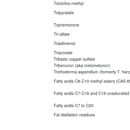
Tolclofos-methyl
Tolpyralate
Topramezone
Tri-allate
Triadimenol
Triazoxide
Tribasic copper sulfate
Tribenuron (aka metometuron)
Trichoderma asperellum (formerly T. har
Fatty acids C8-C10 methyl esters (CAS 8
Fatty acids C7-C18 and C18 unsaturated
Fatty acids C7 to C20
Fat distilation residues