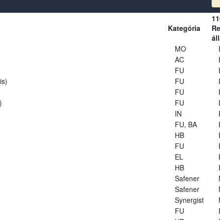
11
Kategória
Re
ál
MO
AC
FU
is)
FU
FU
)
FU
IN
FU, BA
HB
FU
EL
HB
Safener
Safener
Synergist
FU