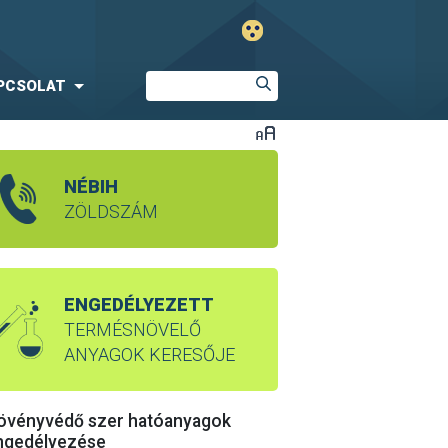
PCSOLAT
NÉBIH
ZÖLDSZÁM
ENGEDÉLYEZETT
TERMÉSNÖVELŐ
ANYAGOK KERESŐJE
övényvédő szer hatóanyagok
ngedélyezése