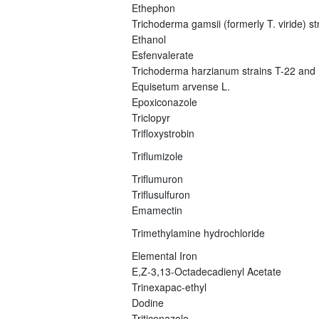
Ethephon
Trichoderma gamsii (formerly T. viride) s
Ethanol
Esfenvalerate
Trichoderma harzianum strains T-22 and
Equisetum arvense L.
Epoxiconazole
Triclopyr
Trifloxystrobin
Triflumizole
Triflumuron
Triflusulfuron
Emamectin
Trimethylamine hydrochloride
Elemental Iron
E,Z-3,13-Octadecadienyl Acetate
Trinexapac-ethyl
Dodine
Triticonazole