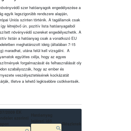
növényvédő szer hatóanyagok engedélyezése a
lág egyik legszigorúbb rendszere alapján,
rópai Uniós szinten történik. A tagállamok csak
 így létrejövő ún. pozitív lista hatóanyagaiból
szített növényvédő szereket engedélyezhetik. A
zitív listán a hatóanyag csak a vonatkozó EU
ndeletben meghatározott ideig (általában 7-15
ig) maradhat, utána felül kell vizsgálni. A
lyamatok együttes célja, hogy az egyes
szítmények forgalmazását és felhasználását oly
don szabályozzák, hogy az ember és
rnyezete veszélyeztetésének kockázatát
zárják, illetve a lehető legkisebbre csökkentsék.
07/2009 EK
Hatóanyag
ndelet szerinti
lejárati idő
lapot
Részletek