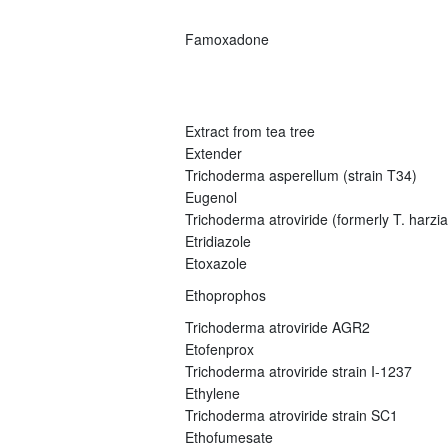
Famoxadone
Extract from tea tree
Extender
Trichoderma asperellum (strain T34)
Eugenol
Trichoderma atroviride (formerly T. harz
Etridiazole
Etoxazole
Ethoprophos
Trichoderma atroviride AGR2
Etofenprox
Trichoderma atroviride strain I-1237
Ethylene
Trichoderma atroviride strain SC1
Ethofumesate