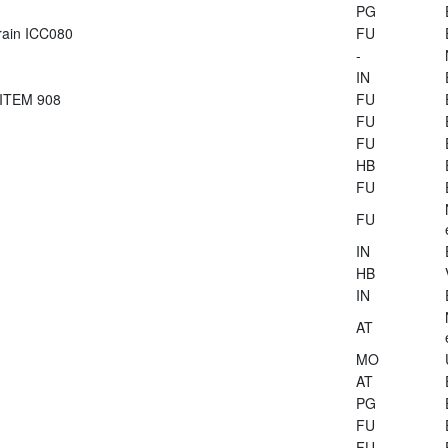
PG
train ICC080
FU
-
IN
 ITEM 908
FU
FU
FU
HB
FU
FU
IN
HB
IN
AT
MO
AT
PG
FU
FU