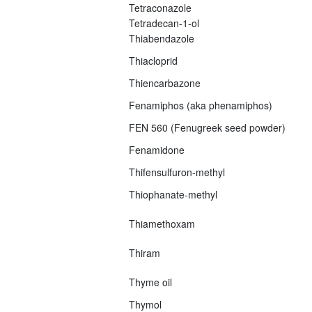
Tetraconazole
Tetradecan-1-ol
Thiabendazole
Thiacloprid
Thiencarbazone
Fenamiphos (aka phenamiphos)
FEN 560 (Fenugreek seed powder)
Fenamidone
Thifensulfuron-methyl
Thiophanate-methyl
Thiamethoxam
Thiram
Thyme oil
Thymol