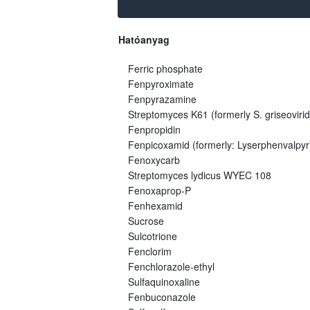
Hatóanyag
Ferric phosphate
Fenpyroximate
Fenpyrazamine
Streptomyces K61 (formerly S. griseovirid
Fenpropidin
Fenpicoxamid (formerly: Lyserphenvalpyr
Fenoxycarb
Streptomyces lydicus WYEC 108
Fenoxaprop-P
Fenhexamid
Sucrose
Sulcotrione
Fenclorim
Fenchlorazole-ethyl
Sulfaquinoxaline
Fenbuconazole