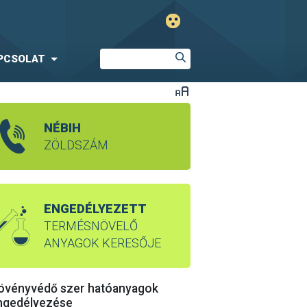
PCSOLAT
NÉBIH
ZÖLDSZÁM
ENGEDÉLYEZETT
TERMÉSNÖVELŐ
ANYAGOK KERESŐJE
övényvédő szer hatóanyagok
ngedélyezése