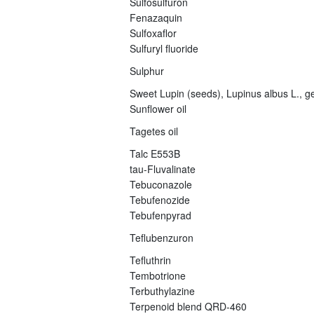
Sulfosulfuron
Fenazaquin
Sulfoxaflor
Sulfuryl fluoride
Sulphur
Sweet Lupin (seeds), Lupinus albus L., ge
Sunflower oil
Tagetes oil
Talc E553B
tau-Fluvalinate
Tebuconazole
Tebufenozide
Tebufenpyrad
Teflubenzuron
Tefluthrin
Tembotrione
Terbuthylazine
Terpenoid blend QRD-460