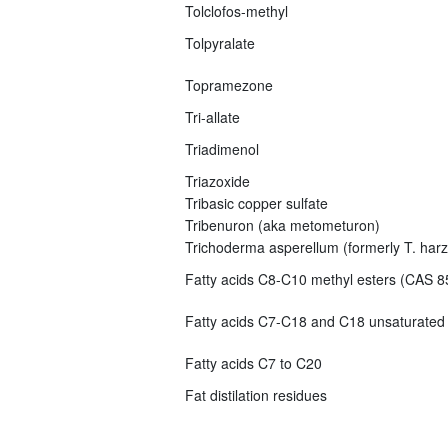
Tolclofos-methyl
Tolpyralate
Topramezone
Tri-allate
Triadimenol
Triazoxide
Tribasic copper sulfate
Tribenuron (aka metometuron)
Trichoderma asperellum (formerly T. har
Fatty acids C8-C10 methyl esters (CAS 8
Fatty acids C7-C18 and C18 unsaturated
Fatty acids C7 to C20
Fat distilation residues