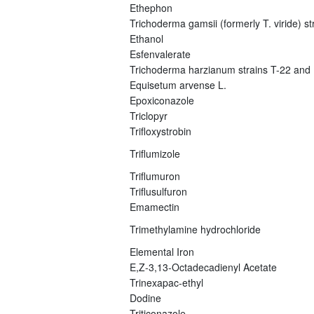
Ethephon
Trichoderma gamsii (formerly T. viride) s
Ethanol
Esfenvalerate
Trichoderma harzianum strains T-22 and
Equisetum arvense L.
Epoxiconazole
Triclopyr
Trifloxystrobin
Triflumizole
Triflumuron
Triflusulfuron
Emamectin
Trimethylamine hydrochloride
Elemental Iron
E,Z-3,13-Octadecadienyl Acetate
Trinexapac-ethyl
Dodine
Triticonazole