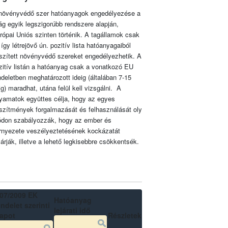
növényvédő szer hatóanyagok engedélyezése a
lág egyik legszigorúbb rendszere alapján,
rópai Uniós szinten történik. A tagállamok csak
 így létrejövő ún. pozitív lista hatóanyagaiból
szített növényvédő szereket engedélyezhetik. A
zitív listán a hatóanyag csak a vonatkozó EU
ndeletben meghatározott ideig (általában 7-15
ig) maradhat, utána felül kell vizsgálni. A
lyamatok együttes célja, hogy az egyes
szítmények forgalmazását és felhasználását oly
don szabályozzák, hogy az ember és
rnyezete veszélyeztetésének kockázatát
zárják, illetve a lehető legkisebbre csökkentsék.
07/2009 EK
Hatóanyag
ndelet szerinti
lejárati idő
lapot
Részletek