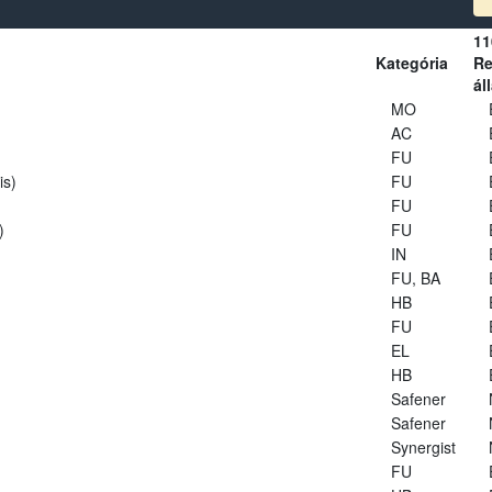
11
Kategória
Re
ál
MO
AC
FU
is)
FU
FU
)
FU
IN
FU, BA
HB
FU
EL
HB
Safener
Safener
Synergist
FU