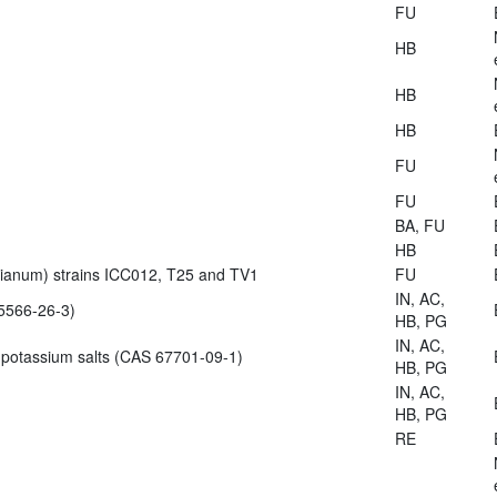
FU
HB
HB
HB
FU
FU
BA, FU
HB
zianum) strains ICC012, T25 and TV1
FU
IN, AC,
5566-26-3)
HB, PG
IN, AC,
 potassium salts (CAS 67701-09-1)
HB, PG
IN, AC,
HB, PG
RE