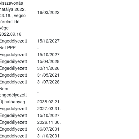
visszavonás
hatálya 2022.
16/03/2022
03.16., végső
türelmi idő
vége
2022.09.16.
Engedélyezett
15/12/2027
Not PPP
-
Engedélyezett
15/10/2027
Engedélyezett
15/04/2028
Engedélyezett
30/11/2026
Engedélyezett
31/05/2021
Engedélyezett
31/07/2028
Nem
-
engedélyezett
Új hatóanyag
2038.02.21
Engedélyezett
2027.03.31.
Engedélyezett
15/10/2027
Engedélyezett
2026.11.30.
Engedélyezett
06/07/2031
Engedélyezett
31/10/2031