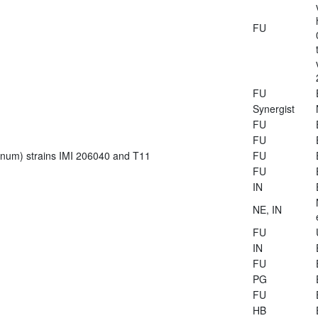
FU
FU
Synergist
FU
FU
ianum) strains IMI 206040 and T11
FU
FU
IN
NE, IN
FU
IN
FU
PG
FU
HB