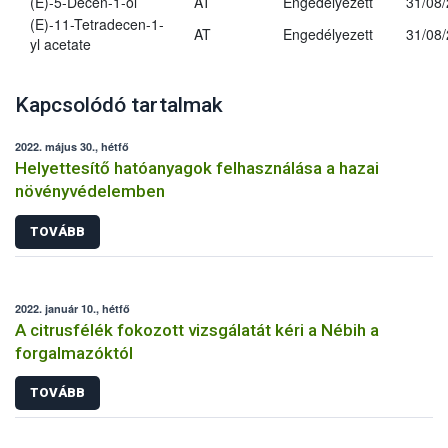
(E)-5-Decen-1-ol
AT
Engedélyezett
31/08
(E)-11-Tetradecen-1-
AT
Engedélyezett
31/08
yl acetate
Kapcsolódó tartalmak
2022. május 30., hétfő
Helyettesítő hatóanyagok felhasználása a hazai
növényvédelemben
TOVÁBB
2022. január 10., hétfő
A citrusfélék fokozott vizsgálatát kéri a Nébih a
forgalmazóktól
TOVÁBB