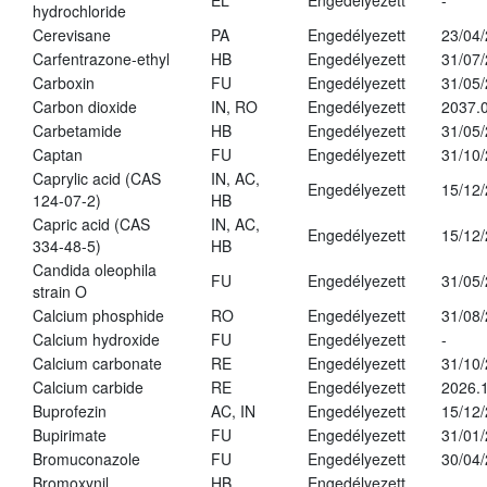
EL
Engedélyezett
-
hydrochloride
Cerevisane
PA
Engedélyezett
23/04
Carfentrazone-ethyl
HB
Engedélyezett
31/07
Carboxin
FU
Engedélyezett
31/05
Carbon dioxide
IN, RO
Engedélyezett
2037.
Carbetamide
HB
Engedélyezett
31/05
Captan
FU
Engedélyezett
31/10
Caprylic acid (CAS
IN, AC,
Engedélyezett
15/12
124-07-2)
HB
Capric acid (CAS
IN, AC,
Engedélyezett
15/12
334-48-5)
HB
Candida oleophila
FU
Engedélyezett
31/05
strain O
Calcium phosphide
RO
Engedélyezett
31/08
Calcium hydroxide
FU
Engedélyezett
-
Calcium carbonate
RE
Engedélyezett
31/10
Calcium carbide
RE
Engedélyezett
2026.1
Buprofezin
AC, IN
Engedélyezett
15/12
Bupirimate
FU
Engedélyezett
31/01
Bromuconazole
FU
Engedélyezett
30/04
Bromoxynil
HB
Engedélyezett