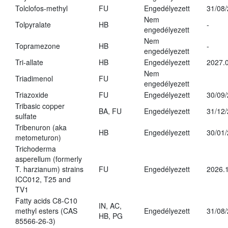
Tolclofos-methyl
FU
Engedélyezett
31/08
Nem
Tolpyralate
HB
-
engedélyezett
Nem
Topramezone
HB
-
engedélyezett
Tri-allate
HB
Engedélyezett
2027.0
Nem
Triadimenol
FU
engedélyezett
Triazoxide
FU
Engedélyezett
30/09
Tribasic copper
BA, FU
Engedélyezett
31/12
sulfate
Tribenuron (aka
HB
Engedélyezett
30/01
metometuron)
Trichoderma
asperellum (formerly
T. harzianum) strains
FU
Engedélyezett
2026.
ICC012, T25 and
TV1
Fatty acids C8-C10
IN, AC,
methyl esters (CAS
Engedélyezett
31/08
HB, PG
85566-26-3)