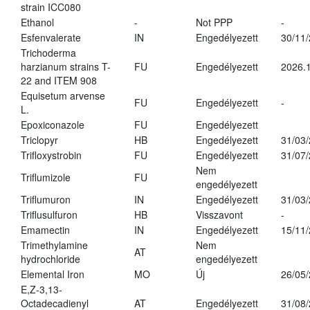
strain ICC080
Ethanol
-
Not PPP
-
Esfenvalerate
IN
Engedélyezett
30/11
Trichoderma
harzianum strains T-
FU
Engedélyezett
2026.
22 and ITEM 908
Equisetum arvense
FU
Engedélyezett
-
L.
Epoxiconazole
FU
Engedélyezett
Triclopyr
HB
Engedélyezett
31/03
Trifloxystrobin
FU
Engedélyezett
31/07
Nem
Triflumizole
FU
engedélyezett
Triflumuron
IN
Engedélyezett
31/03
Triflusulfuron
HB
Visszavont
-
Emamectin
IN
Engedélyezett
15/11
Trimethylamine
Nem
AT
hydrochloride
engedélyezett
Elemental Iron
MO
Új
26/05
E,Z-3,13-
Octadecadienyl
AT
Engedélyezett
31/08