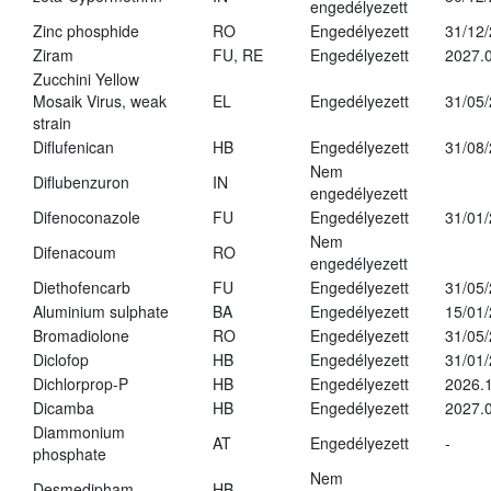
engedélyezett
Zinc phosphide
RO
Engedélyezett
31/12
Ziram
FU, RE
Engedélyezett
2027.
Zucchini Yellow
Mosaik Virus, weak
EL
Engedélyezett
31/05
strain
Diflufenican
HB
Engedélyezett
31/08
Nem
Diflubenzuron
IN
engedélyezett
Difenoconazole
FU
Engedélyezett
31/01
Nem
Difenacoum
RO
engedélyezett
Diethofencarb
FU
Engedélyezett
31/05
Aluminium sulphate
BA
Engedélyezett
15/01
Bromadiolone
RO
Engedélyezett
31/05
Diclofop
HB
Engedélyezett
31/01
Dichlorprop-P
HB
Engedélyezett
2026.
Dicamba
HB
Engedélyezett
2027.0
Diammonium
AT
Engedélyezett
-
phosphate
Nem
Desmedipham
HB
-