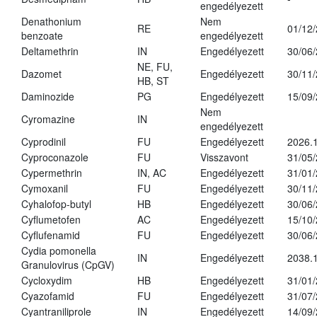
engedélyezett
Denathonium
Nem
RE
01/12
benzoate
engedélyezett
Deltamethrin
IN
Engedélyezett
30/06
NE, FU,
Dazomet
Engedélyezett
30/11
HB, ST
Daminozide
PG
Engedélyezett
15/09
Nem
Cyromazine
IN
engedélyezett
Cyprodinil
FU
Engedélyezett
2026.
Cyproconazole
FU
Visszavont
31/05
Cypermethrin
IN, AC
Engedélyezett
31/01
Cymoxanil
FU
Engedélyezett
30/11
Cyhalofop-butyl
HB
Engedélyezett
30/06
Cyflumetofen
AC
Engedélyezett
15/10
Cyflufenamid
FU
Engedélyezett
30/06
Cydia pomonella
IN
Engedélyezett
2038.
Granulovirus (CpGV)
Cycloxydim
HB
Engedélyezett
31/01
Cyazofamid
FU
Engedélyezett
31/07
Cyantraniliprole
IN
Engedélyezett
14/09