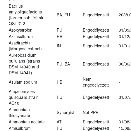
Bacillus
amyloliquefaciens
BA, FU
Engedélyezett
2038.
(former subtilis) str.
QST 713
Azoxystrobin
FU
Engedélyezett
31/05
Azimsulfuron
HB
Engedélyezett
31/12
Azadirachtin
IN
Engedélyezett
31/01
(Margosa extract)
Aureobasidium
pullulans (strains
FU, BA
Engedélyezett
30/06
DSM 14940 and
DSM 14941)
Nem
Asulam sodium
HB
-
engedélyezett
Ampelomyces
quisqualis strain
FU
Engedélyezett
31/07
AQ10
Ammonium
Synergist
Not PPP
thiocyanate
Ammonium acetate
AT
Engedélyezett
31/08
Amisulbrom
FU
Engedélyezett
15/09