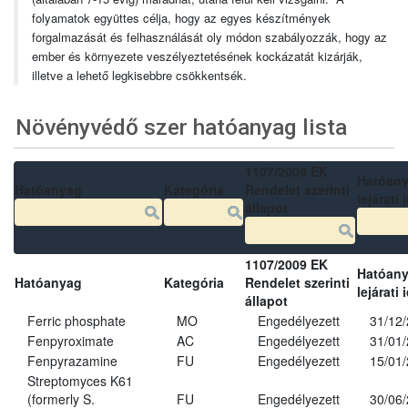
folyamatok együttes célja, hogy az egyes készítmények
forgalmazását és felhasználását oly módon szabályozzák, hogy az
ember és környezete veszélyeztetésének kockázatát kizárják,
illetve a lehető legkisebbre csökkentsék.
Növényvédő szer hatóanyag lista
1107/2009 EK
Hatóan
Hatóanyag
Kategória
Rendelet szerinti
lejárati 
állapot
1107/2009 EK
Hatóan
Hatóanyag
Kategória
Rendelet szerinti
lejárati 
állapot
Ferric phosphate
MO
Engedélyezett
31/12
Fenpyroximate
AC
Engedélyezett
31/01
Fenpyrazamine
FU
Engedélyezett
15/01
Streptomyces K61
(formerly S.
FU
Engedélyezett
30/06