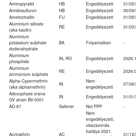
Aminopyralid
HB
Engedélyezett
31/05
Amidosulfuron
HB
Engedélyezett
30/09
Ametoctradin
FU
Engedélyezett
31/05
Aluminium silicate
RE
Engedélyezett
31/03
(aka kaolin)
Aluminium
potassium sulphate
BA
Folyamatban
-
dodecahydrate
Aluminium
IN, RO
Engedélyezett
2026.1
phosphide
Aluminium
RE
Engedélyezett
2026.0
ammonium sulphate
Alpha-Cypermethrin
Nem
IN
07/06
(aka alphamethrin)
engedélyezett
Adoxophyes orana
IN
Engedélyezett
31/01
GV strain BV-0001
AD-67
Safener
Not PPP
-
Nem
engedélyezett,
visszavonás
hatálya 2021.
Acrinathrin
AC
31/12