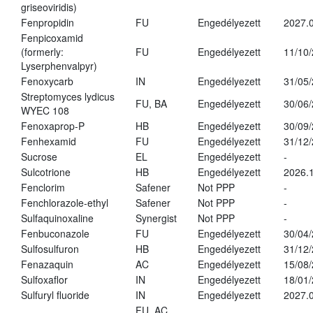
griseoviridis)
Fenpropidin
FU
Engedélyezett
2027.0
Fenpicoxamid
(formerly:
FU
Engedélyezett
11/10
Lyserphenvalpyr)
Fenoxycarb
IN
Engedélyezett
31/05
Streptomyces lydicus
FU, BA
Engedélyezett
30/06
WYEC 108
Fenoxaprop-P
HB
Engedélyezett
30/09
Fenhexamid
FU
Engedélyezett
31/12
Sucrose
EL
Engedélyezett
-
Sulcotrione
HB
Engedélyezett
2026.
Fenclorim
Safener
Not PPP
-
Fenchlorazole-ethyl
Safener
Not PPP
-
Sulfaquinoxaline
Synergist
Not PPP
-
Fenbuconazole
FU
Engedélyezett
30/04
Sulfosulfuron
HB
Engedélyezett
31/12
Fenazaquin
AC
Engedélyezett
15/08
Sulfoxaflor
IN
Engedélyezett
18/01
Sulfuryl fluoride
IN
Engedélyezett
2027.0
FU, AC,