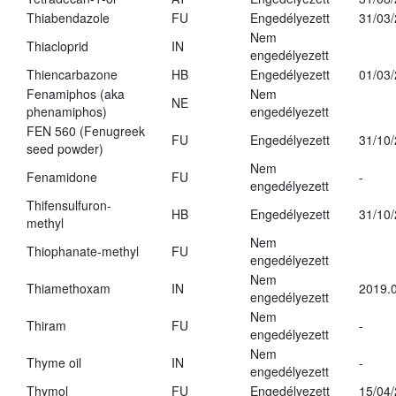
Thiabendazole
FU
Engedélyezett
31/03
Nem
Thiacloprid
IN
engedélyezett
Thiencarbazone
HB
Engedélyezett
01/03
Fenamiphos (aka
Nem
NE
phenamiphos)
engedélyezett
FEN 560 (Fenugreek
FU
Engedélyezett
31/10
seed powder)
Nem
Fenamidone
FU
-
engedélyezett
Thifensulfuron-
HB
Engedélyezett
31/10
methyl
Nem
Thiophanate-methyl
FU
engedélyezett
Nem
Thiamethoxam
IN
2019.0
engedélyezett
Nem
Thiram
FU
-
engedélyezett
Nem
Thyme oil
IN
-
engedélyezett
Thymol
FU
Engedélyezett
15/04