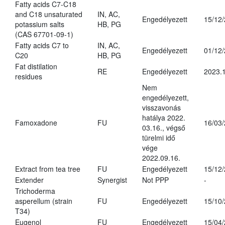
Fatty acids C7-C18
and C18 unsaturated
IN, AC,
Engedélyezett
15/12
potassium salts
HB, PG
(CAS 67701-09-1)
Fatty acids C7 to
IN, AC,
Engedélyezett
01/12
C20
HB, PG
Fat distilation
RE
Engedélyezett
2023.1
residues
Nem
engedélyezett,
visszavonás
hatálya 2022.
Famoxadone
FU
16/03
03.16., végső
türelmi idő
vége
2022.09.16.
Extract from tea tree
FU
Engedélyezett
15/12
Extender
Synergist
Not PPP
-
Trichoderma
asperellum (strain
FU
Engedélyezett
15/10
T34)
Eugenol
FU
Engedélyezett
15/04