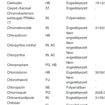
Clethodim
HB
Engedélyezett
15/12
Clayed charcoal
ST
Engedélyezett
-
Chromobacterium
subtsugae PRAA4-
IN
Folyamatban
-
1T
Chromafenozide
IN
Engedélyezett
31/03
Nem
Chlorsulfuron
HB
engedélyezett
Nem
Chlorpyrifos-methyl
IN, AC
engedélyezett
Nem
Chlorpyrifos
IN, AC
engedélyezett
Nem
Chlorpropham
PG, HB
-
engedélyezett
Chlorotoluron
HB
Engedélyezett
30/06
Nem
Chlorothalonil
FU
-
engedélyezett
Chloropicrin
NE
Folyamatban
-
Chlormequat
PG
Engedélyezett
2028.0
Chlorantraniliprole
IN
Engedélyezett
31/05
Chitosan