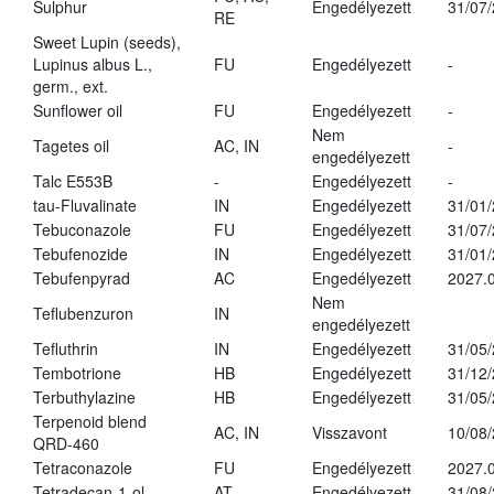
Sulphur
Engedélyezett
31/07
RE
Sweet Lupin (seeds),
Lupinus albus L.,
FU
Engedélyezett
-
germ., ext.
Sunflower oil
FU
Engedélyezett
-
Nem
Tagetes oil
AC, IN
-
engedélyezett
Talc E553B
-
Engedélyezett
-
tau-Fluvalinate
IN
Engedélyezett
31/01
Tebuconazole
FU
Engedélyezett
31/07
Tebufenozide
IN
Engedélyezett
31/01
Tebufenpyrad
AC
Engedélyezett
2027.0
Nem
Teflubenzuron
IN
engedélyezett
Tefluthrin
IN
Engedélyezett
31/05
Tembotrione
HB
Engedélyezett
31/12
Terbuthylazine
HB
Engedélyezett
31/05
Terpenoid blend
AC, IN
Visszavont
10/08
QRD-460
Tetraconazole
FU
Engedélyezett
2027.0
Tetradecan-1-ol
AT
Engedélyezett
31/08