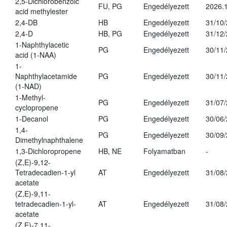
2,5-Dichlorobenzoic
FU, PG
Engedélyezett
2026.
acid methylester
2,4-DB
HB
Engedélyezett
31/10
2,4-D
HB, PG
Engedélyezett
31/12
1-Naphthylacetic
PG
Engedélyezett
30/11
acid (1-NAA)
1-
Naphthylacetamide
PG
Engedélyezett
30/11
(1-NAD)
1-Methyl-
PG
Engedélyezett
31/07
cyclopropene
1-Decanol
PG
Engedélyezett
30/06
1,4-
PG
Engedélyezett
30/09
Dimethylnaphthalene
1,3-Dichloropropene
HB, NE
Folyamatban
-
(Z,E)-9,12-
Tetradecadien-1-yl
AT
Engedélyezett
31/08
acetate
(Z,E)-9,11-
tetradecadien-1-yl-
AT
Engedélyezett
31/08
acetate
(Z,E)-7,11-