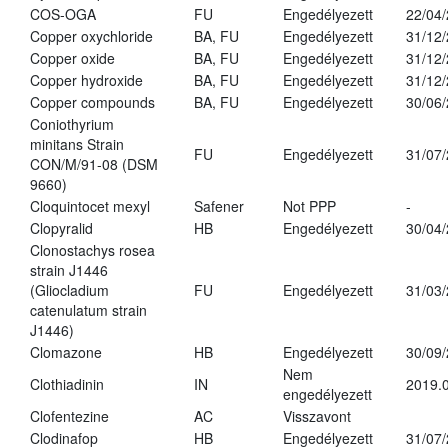
COS-OGA
FU
Engedélyezett
22/04
Copper oxychloride
BA, FU
Engedélyezett
31/12
Copper oxide
BA, FU
Engedélyezett
31/12
Copper hydroxide
BA, FU
Engedélyezett
31/12
Copper compounds
BA, FU
Engedélyezett
30/06
Coniothyrium
minitans Strain
FU
Engedélyezett
31/07
CON/M/91-08 (DSM
9660)
Cloquintocet mexyl
Safener
Not PPP
-
Clopyralid
HB
Engedélyezett
30/04
Clonostachys rosea
strain J1446
(Gliocladium
FU
Engedélyezett
31/03
catenulatum strain
J1446)
Clomazone
HB
Engedélyezett
30/09
Nem
Clothiadinin
IN
2019.0
engedélyezett
Clofentezine
AC
Visszavont
Clodinafop
HB
Engedélyezett
31/07