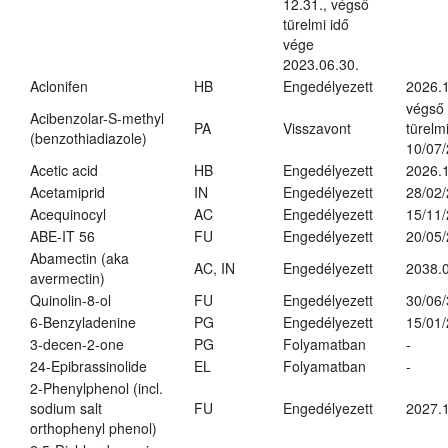
12.31., végső
türelmi idő
vége
2023.06.30.
Aclonifen
HB
Engedélyezett
2026.
végső
Acibenzolar-S-methyl
PA
Visszavont
türelmi
(benzothiadiazole)
10/07
Acetic acid
HB
Engedélyezett
2026.1
Acetamiprid
IN
Engedélyezett
28/02
Acequinocyl
AC
Engedélyezett
15/11
ABE-IT 56
FU
Engedélyezett
20/05
Abamectin (aka
AC, IN
Engedélyezett
2038.
avermectin)
Quinolin-8-ol
FU
Engedélyezett
30/06
6-Benzyladenine
PG
Engedélyezett
15/01
3-decen-2-one
PG
Folyamatban
-
24-Epibrassinolide
EL
Folyamatban
-
2-Phenylphenol (incl.
sodium salt
FU
Engedélyezett
2027.1
orthophenyl phenol)