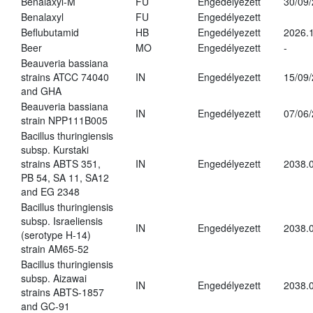
Benalaxyl-M
FU
Engedélyezett
30/09
Benalaxyl
FU
Engedélyezett
Beflubutamid
HB
Engedélyezett
2026.
Beer
MO
Engedélyezett
-
Beauveria bassiana
strains ATCC 74040
IN
Engedélyezett
15/09
and GHA
Beauveria bassiana
IN
Engedélyezett
07/06
strain NPP111B005
Bacillus thuringiensis
subsp. Kurstaki
strains ABTS 351,
IN
Engedélyezett
2038.
PB 54, SA 11, SA12
and EG 2348
Bacillus thuringiensis
subsp. Israeliensis
IN
Engedélyezett
2038.
(serotype H-14)
strain AM65-52
Bacillus thuringiensis
subsp. Aizawai
IN
Engedélyezett
2038.
strains ABTS-1857
and GC-91