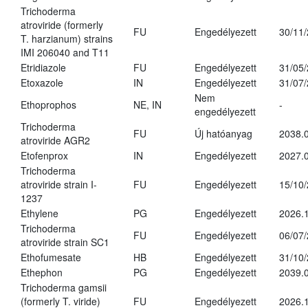
Trichoderma
atroviride (formerly
FU
Engedélyezett
30/11
T. harzianum) strains
IMI 206040 and T11
Etridiazole
FU
Engedélyezett
31/05
Etoxazole
IN
Engedélyezett
31/07
Nem
Ethoprophos
NE, IN
-
engedélyezett
Trichoderma
FU
Új hatóanyag
2038.
atroviride AGR2
Etofenprox
IN
Engedélyezett
2027.0
Trichoderma
atroviride strain I-
FU
Engedélyezett
15/10
1237
Ethylene
PG
Engedélyezett
2026.1
Trichoderma
FU
Engedélyezett
06/07
atroviride strain SC1
Ethofumesate
HB
Engedélyezett
31/10
Ethephon
PG
Engedélyezett
2039.0
Trichoderma gamsii
(formerly T. viride)
FU
Engedélyezett
2026.