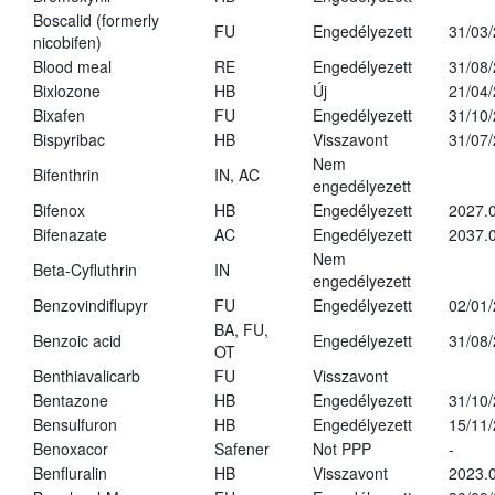
Boscalid (formerly
FU
Engedélyezett
31/03
nicobifen)
Blood meal
RE
Engedélyezett
31/08
Bixlozone
HB
Új
21/04
Bixafen
FU
Engedélyezett
31/10
Bispyribac
HB
Visszavont
31/07
Nem
Bifenthrin
IN, AC
engedélyezett
Bifenox
HB
Engedélyezett
2027.0
Bifenazate
AC
Engedélyezett
2037.
Nem
Beta-Cyfluthrin
IN
engedélyezett
Benzovindiflupyr
FU
Engedélyezett
02/01
BA, FU,
Benzoic acid
Engedélyezett
31/08
OT
Benthiavalicarb
FU
Visszavont
Bentazone
HB
Engedélyezett
31/10
Bensulfuron
HB
Engedélyezett
15/11
Benoxacor
Safener
Not PPP
-
Benfluralin
HB
Visszavont
2023.