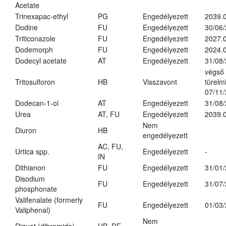
Acetate
Trinexapac-ethyl
PG
Engedélyezett
2039.
Dodine
FU
Engedélyezett
30/06
Triticonazole
FU
Engedélyezett
2027.
Dodemorph
FU
Engedélyezett
2024.0
Dodecyl acetate
AT
Engedélyezett
31/08
végső
Tritosulforon
HB
Visszavont
türelmi
07/11
Dodecan-1-ol
AT
Engedélyezett
31/08
Urea
AT, FU
Engedélyezett
2039.0
Nem
Diuron
HB
engedélyezett
AC, FU,
Urtica spp.
Engedélyezett
-
IN
Dithianon
FU
Engedélyezett
31/01
Disodium
FU
Engedélyezett
31/07
phosphonate
Valifenalate (formerly
FU
Engedélyezett
01/03
Valiphenal)
Nem