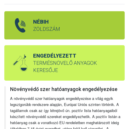
NÉBIH
ZÖLDSZÁM
ENGEDÉLYEZETT
TERMÉSNÖVELŐ ANYAGOK
KERESŐJE
Növényvédő szer hatóanyagok engedélyezése
A növényvédő szer hatóanyagok engedélyezése a világ egyik
legszigorúbb rendszere alapján, Európai Uniós szinten történik. A
tagállamok csak az így létrejövő ún. pozitív lista hatóanyagaiból
készített növényvédő szereket engedélyezhetik. A pozitív listán a
hatóanyag csak a vonatkozó EU rendeletben meghatározott ideig
(általában 7-15 évig) maradhat, utána felül kell vizsgálni. A