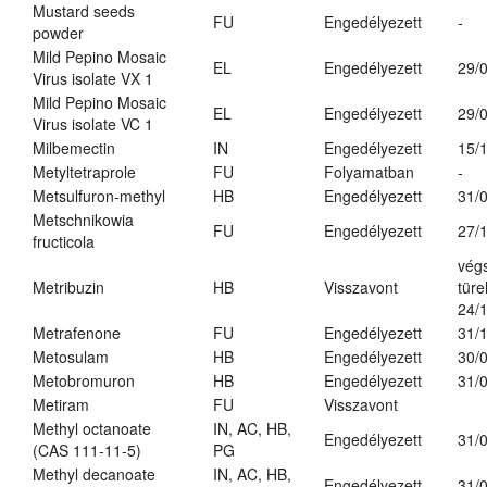
Mustard seeds
FU
Engedélyezett
-
powder
Mild Pepino Mosaic
EL
Engedélyezett
29/
Virus isolate VX 1
Mild Pepino Mosaic
EL
Engedélyezett
29/
Virus isolate VC 1
Milbemectin
IN
Engedélyezett
15/
Metyltetraprole
FU
Folyamatban
-
Metsulfuron-methyl
HB
Engedélyezett
31/
Metschnikowia
FU
Engedélyezett
27/
fructicola
vég
Metribuzin
HB
Visszavont
türe
24/
Metrafenone
FU
Engedélyezett
31/
Metosulam
HB
Engedélyezett
30/
Metobromuron
HB
Engedélyezett
31/
Metiram
FU
Visszavont
Methyl octanoate
IN, AC, HB,
Engedélyezett
31/
(CAS 111-11-5)
PG
Methyl decanoate
IN, AC, HB,
Engedélyezett
31/