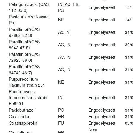
Pelargonic acid (CAS
IN, AC, HB,
Engedélyezett
15/
112-05-0)
PG
Pasteuria nishizawae
NE
Engedélyezett
14/
Pn1
Paraffin oil/(CAS
Ac, IN
Engedélyezett
31/
97862-82-3)
Paraffin oil/(CAS
AC, IN
Engedélyezett
30/
8042-47-5)
Paraffin oil/(CAS
AC, IN
Engedélyezett
31/
72623-86-0)
Paraffin oil/(CAS
AC, IN
Engedélyezett
31/
64742-46-7)
Purpureocillium
NE
Engedélyezett
31/
lilacinum strain 251
Paecilomyces
fumosoroseus strain
IN
Engedélyezett
31/
Fe9901
Paclobutrazol
PG
Engedélyezett
31/
Oxyfluorfen
HB
Engedélyezett
31/
Oxathiapiprolin
FU
Engedélyezett
03/
Nem
Oxasulfuron
HB
-