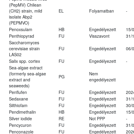
(PepMV) Chilean
(CH2) strain, mild
EL
Folyamatban
-
isolate Abp2
(PEPMVO)
Penoxsulam
HB
Engedélyezett
15/
Penthiopyrad
FU
Visszavont
31/
Saccharomyces
cerevisiae strain
FU
Engedélyezett
06/
LAS02
Salix spp. cortex
FU
Engedélyezett
-
Sea-algae extract
(formerly sea-algae
Nem
PG
extract and
engedélyezett
seaweeds)
Penflufen
FU
Engedélyezett
202
Sedaxane
FU
Engedélyezett
31/
Silthiofam
FU
Engedélyezett
30/
Pendimethalin
HB
Engedélyezett
15/
Silver iodide
RE
Not PPP
-
Pencycuron
FU
Engedélyezett
31/
Penconazole
FU
Engedélyezett
202