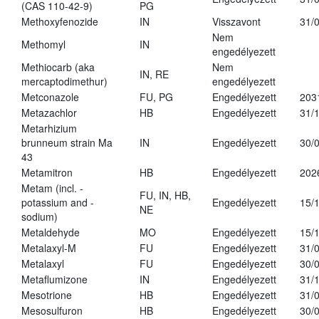
(CAS 110-42-9)
PG
Methoxyfenozide
IN
Visszavont
31/
Nem
Methomyl
IN
engedélyezett
Methiocarb (aka
Nem
IN, RE
mercaptodimethur)
engedélyezett
Metconazole
FU, PG
Engedélyezett
203
Metazachlor
HB
Engedélyezett
31/
Metarhizium
brunneum strain Ma
IN
Engedélyezett
30/
43
Metamitron
HB
Engedélyezett
202
Metam (incl. -
FU, IN, HB,
potassium and -
Engedélyezett
15/
NE
sodium)
Metaldehyde
MO
Engedélyezett
15/
Metalaxyl-M
FU
Engedélyezett
31/
Metalaxyl
FU
Engedélyezett
30/
Metaflumizone
IN
Engedélyezett
31/
Mesotrione
HB
Engedélyezett
31/
Mesosulfuron
HB
Engedélyezett
30/