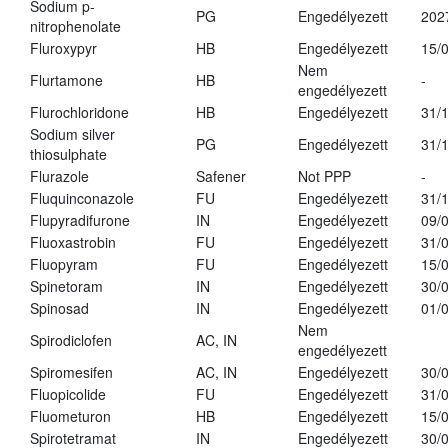
Sodium p-
PG
Engedélyezett
202
nitrophenolate
Fluroxypyr
HB
Engedélyezett
15/
Nem
Flurtamone
HB
-
engedélyezett
Flurochloridone
HB
Engedélyezett
31/
Sodium silver
PG
Engedélyezett
31/
thiosulphate
Flurazole
Safener
Not PPP
-
Fluquinconazole
FU
Engedélyezett
31/
Flupyradifurone
IN
Engedélyezett
09/
Fluoxastrobin
FU
Engedélyezett
31/
Fluopyram
FU
Engedélyezett
15/
Spinetoram
IN
Engedélyezett
30/
Spinosad
IN
Engedélyezett
01/
Nem
Spirodiclofen
AC, IN
engedélyezett
Spiromesifen
AC, IN
Engedélyezett
30/
Fluopicolide
FU
Engedélyezett
31/
Fluometuron
HB
Engedélyezett
15/
Spirotetramat
IN
Engedélyezett
30/