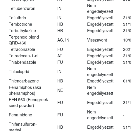
Nem
Teflubenzuron
IN
engedélyezett
Tefluthrin
IN
Engedélyezett
31/
Tembotrione
HB
Engedélyezett
31/
Terbuthylazine
HB
Engedélyezett
31/
Terpenoid blend
AC, IN
Visszavont
10/
QRD-460
Tetraconazole
FU
Engedélyezett
202
Tetradecan-1-ol
AT
Engedélyezett
31/
Thiabendazole
FU
Engedélyezett
31/
Nem
Thiacloprid
IN
engedélyezett
Thiencarbazone
HB
Engedélyezett
01/
Fenamiphos (aka
Nem
NE
phenamiphos)
engedélyezett
FEN 560 (Fenugreek
FU
Engedélyezett
31/
seed powder)
Nem
Fenamidone
FU
-
engedélyezett
Thifensulfuron-
HB
Engedélyezett
31/
methyl