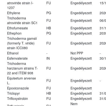
atroviride strain I-
FU
Engedélyezett
15/
1237
Ethylene
PG
Engedélyezett
202
Trichoderma
FU
Engedélyezett
06/
atroviride strain SC1
Ethofumesate
HB
Engedélyezett
31/
Ethephon
PG
Engedélyezett
203
Trichoderma gamsii
(formerly T. viride)
FU
Engedélyezett
202
strain ICC080
Ethanol
-
Not PPP
-
Esfenvalerate
IN
Engedélyezett
30/
Trichoderma
harzianum strains T-
FU
Engedélyezett
202
22 and ITEM 908
Equisetum arvense
FU
Engedélyezett
-
L.
Epoxiconazole
FU
Engedélyezett
Triclopyr
HB
Engedélyezett
31/
Trifloxystrobin
FU
Engedélyezett
31/
Nem