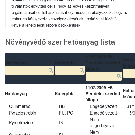
folyamatok együttes célja, hogy az egyes készítmények
forgalmazását és felhasználását oly módon szabályozzák, hogy az
ember és környezete veszélyeztetésének kockázatát kizárják,
illetve a lehető legkisebbre csökkentsék.
Növényvédő szer hatóanyag lista
1107/2009 EK
Ható
Hatóanyag
Kategória
Rendelet szerinti
lejára
állapot
1107/2009 EK
Ható
Hatóanyag
Kategória
Rendelet szerinti
lejára
állapot
Quinmerac
HB
Engedélyezett
31/
Pyraclostrobin
FU, PG
Engedélyezett
15/
Nem
Pymetrozine
IN
-
engedélyezett
Nem