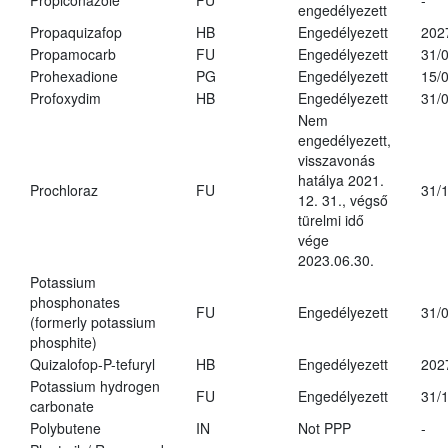
Propiconazole
FU
-
engedélyezett
Propaquizafop
HB
Engedélyezett
202
Propamocarb
FU
Engedélyezett
31/
Prohexadione
PG
Engedélyezett
15/
Profoxydim
HB
Engedélyezett
31/
Nem
engedélyezett,
visszavonás
hatálya 2021.
Prochloraz
FU
31/
12. 31., végső
türelmi idő
vége
2023.06.30.
Potassium
phosphonates
FU
Engedélyezett
31/
(formerly potassium
phosphite)
Quizalofop-P-tefuryl
HB
Engedélyezett
202
Potassium hydrogen
FU
Engedélyezett
31/
carbonate
Polybutene
IN
Not PPP
-