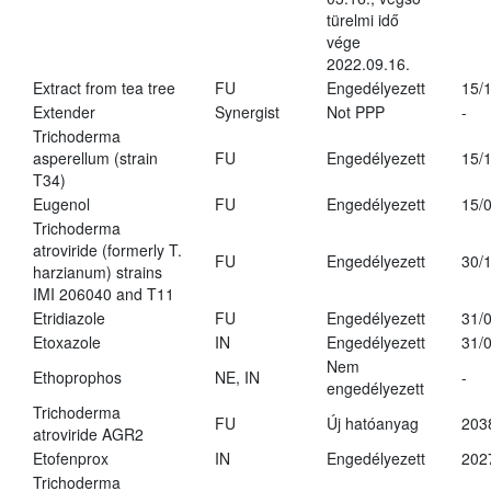
türelmi idő
vége
2022.09.16.
Extract from tea tree
FU
Engedélyezett
15/
Extender
Synergist
Not PPP
-
Trichoderma
asperellum (strain
FU
Engedélyezett
15/
T34)
Eugenol
FU
Engedélyezett
15/
Trichoderma
atroviride (formerly T.
FU
Engedélyezett
30/
harzianum) strains
IMI 206040 and T11
Etridiazole
FU
Engedélyezett
31/
Etoxazole
IN
Engedélyezett
31/
Nem
Ethoprophos
NE, IN
-
engedélyezett
Trichoderma
FU
Új hatóanyag
203
atroviride AGR2
Etofenprox
IN
Engedélyezett
202
Trichoderma