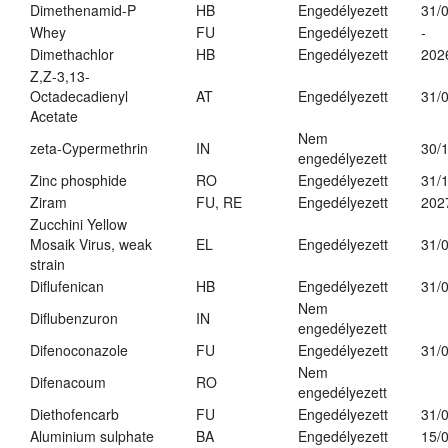
Dimethenamid-P
HB
Engedélyezett
31/
Whey
FU
Engedélyezett
-
Dimethachlor
HB
Engedélyezett
202
Z,Z-3,13-
Octadecadienyl
AT
Engedélyezett
31/
Acetate
Nem
zeta-Cypermethrin
IN
30/
engedélyezett
Zinc phosphide
RO
Engedélyezett
31/
Ziram
FU, RE
Engedélyezett
202
Zucchini Yellow
Mosaik Virus, weak
EL
Engedélyezett
31/
strain
Diflufenican
HB
Engedélyezett
31/
Nem
Diflubenzuron
IN
engedélyezett
Difenoconazole
FU
Engedélyezett
31/
Nem
Difenacoum
RO
engedélyezett
Diethofencarb
FU
Engedélyezett
31/
Aluminium sulphate
BA
Engedélyezett
15/