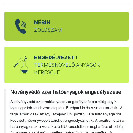
NÉBIH
ZÖLDSZÁM
ENGEDÉLYEZETT
TERMÉSNÖVELŐ ANYAGOK
KERESŐJE
Növényvédő szer hatóanyagok engedélyezése
A növényvédő szer hatóanyagok engedélyezése a világ egyik
legszigorúbb rendszere alapján, Európai Uniós szinten történik. A
tagállamok csak az így létrejövő ún. pozitív lista hatóanyagaiból
készített növényvédő szereket engedélyezhetik. A pozitív listán a
hatóanyag csak a vonatkozó EU rendeletben meghatározott ideig
(általában 7-15 évig) maradhat, utána felül kell vizsgálni. A