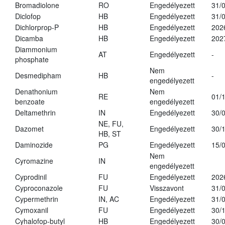
Bromadiolone
RO
Engedélyezett
31/
Diclofop
HB
Engedélyezett
31/
Dichlorprop-P
HB
Engedélyezett
202
Dicamba
HB
Engedélyezett
202
Diammonium
AT
Engedélyezett
-
phosphate
Nem
Desmedipham
HB
-
engedélyezett
Denathonium
Nem
RE
01/
benzoate
engedélyezett
Deltamethrin
IN
Engedélyezett
30/
NE, FU,
Dazomet
Engedélyezett
30/
HB, ST
Daminozide
PG
Engedélyezett
15/
Nem
Cyromazine
IN
engedélyezett
Cyprodinil
FU
Engedélyezett
202
Cyproconazole
FU
Visszavont
31/
Cypermethrin
IN, AC
Engedélyezett
31/
Cymoxanil
FU
Engedélyezett
30/
Cyhalofop-butyl
HB
Engedélyezett
30/