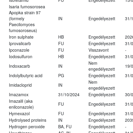
Isofetamid
FU
Engedélyezett
15/
Isaria fumosorosea
Apopka strain 97
(formely
IN
Engedélyezett
31/
Paecilomyces
fumosoroseus)
Iron sulphate
HB
Engedélyezett
202
Iprovalicarb
FU
Engedélyezett
31/
Ipconazole
FU
Visszavont
-
Iodosulfuron
HB
Engedélyezett
31/
Nem
Indoxacarb
IN
19/
engedélyezett
Indolylbutyric acid
PG
Engedélyezett
31/
Nem
Imidacloprid
IN
engedélyezett
Imazamox
31/10/2024
Engedélyezett
30/
Imazalil (aka
FU
Engedélyezett
31/
enilconazole)
Hymexazol
FU
Engedélyezett
31/
Hydrolysed proteins
IN
Engedélyezett
203
Hydrogen peroxide
BA, FU
Engedélyezett
-