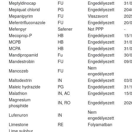
Meptyldinocap
FU
Engedélyezett
31/
Mepiquat chlorid
PG
Engedélyezett
204
Mepanipyrim
FU
Visszavont
202
Mefentrifluconazole
FU
Engedélyezett
20/
Mefenpyr
Safener
Not PPP
-
Mecoprop-P
HB
Engedélyezett
15/
MCPB
HB
Engedélyezett
31/
MCPA
HB
Engedélyezett
31/
Mandipropamid
Fu
Engedélyezett
30/
Mandestrobin
FU
Engedélyezett
09/
Nem
Mancozeb
FU
engedélyezett
Maltodextrin
IN
Engedélyezett
03/
Maleic hydrazide
PG
Engedélyezett
31/
Malathion
IN, AC
Engedélyezett
15/
Magnesium
IN, RO
Engedélyezett
202
phosphide
Nem
Lufenuron
IN
engedélyezett
Limestone
RE
Folyamatban
Lime sulphur