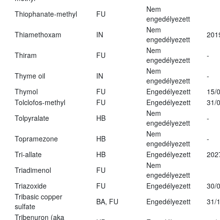
Nem
Thiophanate-methyl
FU
engedélyezett
Nem
Thiamethoxam
IN
201
engedélyezett
Nem
Thiram
FU
-
engedélyezett
Nem
Thyme oil
IN
-
engedélyezett
Thymol
FU
Engedélyezett
15/
Tolclofos-methyl
FU
Engedélyezett
31/
Nem
Tolpyralate
HB
-
engedélyezett
Nem
Topramezone
HB
-
engedélyezett
Tri-allate
HB
Engedélyezett
202
Nem
Triadimenol
FU
engedélyezett
Triazoxide
FU
Engedélyezett
30/
Tribasic copper
BA, FU
Engedélyezett
31/
sulfate
Tribenuron (aka