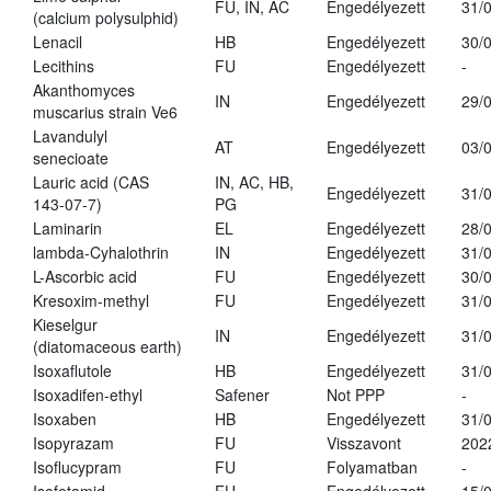
FU, IN, AC
Engedélyezett
31/
(calcium polysulphid)
Lenacil
HB
Engedélyezett
30/
Lecithins
FU
Engedélyezett
-
Akanthomyces
IN
Engedélyezett
29/
muscarius strain Ve6
Lavandulyl
AT
Engedélyezett
03/
senecioate
Lauric acid (CAS
IN, AC, HB,
Engedélyezett
31/
143-07-7)
PG
Laminarin
EL
Engedélyezett
28/
lambda-Cyhalothrin
IN
Engedélyezett
31/
L-Ascorbic acid
FU
Engedélyezett
30/
Kresoxim-methyl
FU
Engedélyezett
31/
Kieselgur
IN
Engedélyezett
31/
(diatomaceous earth)
Isoxaflutole
HB
Engedélyezett
31/
Isoxadifen-ethyl
Safener
Not PPP
-
Isoxaben
HB
Engedélyezett
31/
Isopyrazam
FU
Visszavont
202
Isoflucypram
FU
Folyamatban
-