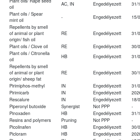
Plant oils/ Rape seed
AC, IN
Engedélyezett
31/
oil
Plant oils / Spear
-
Engedélyezett
15/
mint oil
Repellents by smell
of animal or plant
RE
Engedélyezett
31/
origin/ fish oil
Plant oils / Clove oil
RE
Engedélyezett
30/
Plant oils / Citronella
HB
Engedélyezett
31/
oil
Repellents by smell
of animal or plant
RE
Engedélyezett
30/
origin/ sheep fat
Pirimiphos-methyl
IN
Engedélyezett
31/
Pirimicarb
IN
Engedélyezett
202
Rescalure
IN
Engedélyezett
18/
Piperonyl butoxide
Synergist
Not PPP
-
Pinoxaden
HB
Engedélyezett
31/
Resins and polymers
Pruning
Not PPP
-
Picolinafen
HB
Engedélyezett
30/
Picloram
HB
Engedélyezett
202