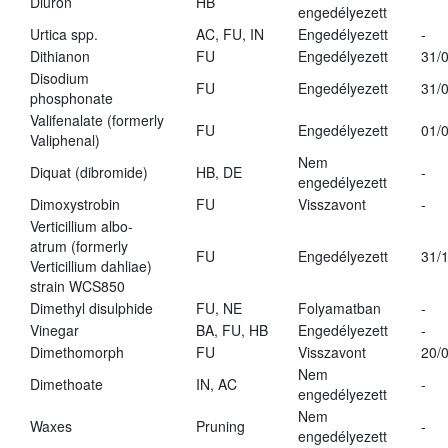
Diuron
HB
engedélyezett
Urtica spp.
AC, FU, IN
Engedélyezett
-
Dithianon
FU
Engedélyezett
31/
Disodium
FU
Engedélyezett
31/
phosphonate
Valifenalate (formerly
FU
Engedélyezett
01/
Valiphenal)
Nem
Diquat (dibromide)
HB, DE
-
engedélyezett
Dimoxystrobin
FU
Visszavont
-
Verticillium albo-
atrum (formerly
FU
Engedélyezett
31/
Verticillium dahliae)
strain WCS850
Dimethyl disulphide
FU, NE
Folyamatban
-
Vinegar
BA, FU, HB
Engedélyezett
-
Dimethomorph
FU
Visszavont
20/
Nem
Dimethoate
IN, AC
-
engedélyezett
Nem
Waxes
Pruning
-
engedélyezett