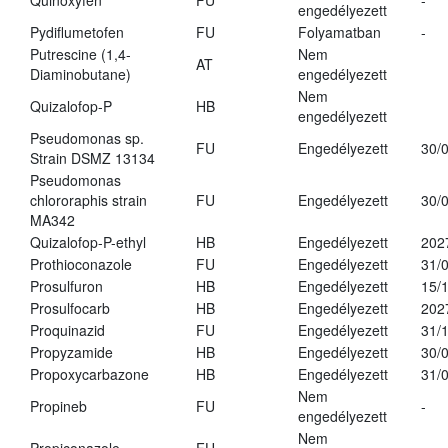
Quinoxyfen
FU
-
engedélyezett
Pydiflumetofen
FU
Folyamatban
-
Putrescine (1,4-
Nem
AT
Diaminobutane)
engedélyezett
Nem
Quizalofop-P
HB
engedélyezett
Pseudomonas sp.
FU
Engedélyezett
30/
Strain DSMZ 13134
Pseudomonas
chlororaphis strain
FU
Engedélyezett
30/
MA342
Quizalofop-P-ethyl
HB
Engedélyezett
202
Prothioconazole
FU
Engedélyezett
31/
Prosulfuron
HB
Engedélyezett
15/
Prosulfocarb
HB
Engedélyezett
202
Proquinazid
FU
Engedélyezett
31/
Propyzamide
HB
Engedélyezett
30/
Propoxycarbazone
HB
Engedélyezett
31/
Nem
Propineb
FU
-
engedélyezett
Nem