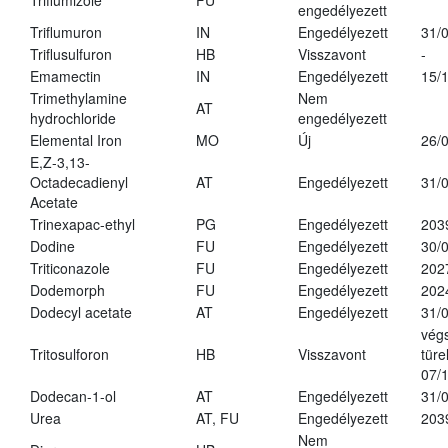
Triflumizole
FU
engedélyezett
Triflumuron
IN
Engedélyezett
31/
Triflusulfuron
HB
Visszavont
-
Emamectin
IN
Engedélyezett
15/
Trimethylamine
Nem
AT
hydrochloride
engedélyezett
Elemental Iron
MO
Új
26/
E,Z-3,13-
Octadecadienyl
AT
Engedélyezett
31/
Acetate
Trinexapac-ethyl
PG
Engedélyezett
203
Dodine
FU
Engedélyezett
30/
Triticonazole
FU
Engedélyezett
202
Dodemorph
FU
Engedélyezett
202
Dodecyl acetate
AT
Engedélyezett
31/
vég
Tritosulforon
HB
Visszavont
türe
07/
Dodecan-1-ol
AT
Engedélyezett
31/
Urea
AT, FU
Engedélyezett
203
Nem