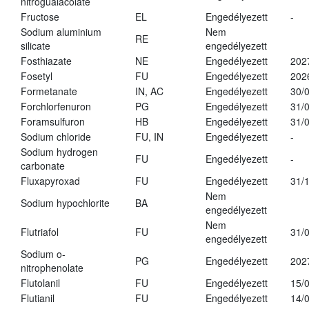
nitroguaiacolate
Fructose
EL
Engedélyezett
-
Sodium aluminium
Nem
RE
silicate
engedélyezett
Fosthiazate
NE
Engedélyezett
202
Fosetyl
FU
Engedélyezett
202
Formetanate
IN, AC
Engedélyezett
30/
Forchlorfenuron
PG
Engedélyezett
31/
Foramsulfuron
HB
Engedélyezett
31/
Sodium chloride
FU, IN
Engedélyezett
-
Sodium hydrogen
FU
Engedélyezett
-
carbonate
Fluxapyroxad
FU
Engedélyezett
31/
Nem
Sodium hypochlorite
BA
engedélyezett
Nem
Flutriafol
FU
31/
engedélyezett
Sodium o-
PG
Engedélyezett
202
nitrophenolate
Flutolanil
FU
Engedélyezett
15/
Flutianil
FU
Engedélyezett
14/