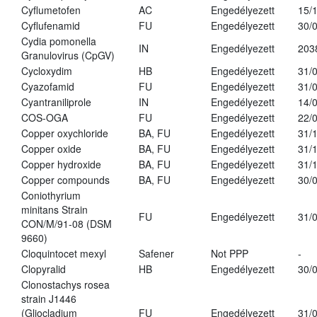
Cyflumetofen
AC
Engedélyezett
15/
Cyflufenamid
FU
Engedélyezett
30/
Cydia pomonella
IN
Engedélyezett
203
Granulovirus (CpGV)
Cycloxydim
HB
Engedélyezett
31/
Cyazofamid
FU
Engedélyezett
31/
Cyantraniliprole
IN
Engedélyezett
14/
COS-OGA
FU
Engedélyezett
22/
Copper oxychloride
BA, FU
Engedélyezett
31/
Copper oxide
BA, FU
Engedélyezett
31/
Copper hydroxide
BA, FU
Engedélyezett
31/
Copper compounds
BA, FU
Engedélyezett
30/
Coniothyrium
minitans Strain
FU
Engedélyezett
31/
CON/M/91-08 (DSM
9660)
Cloquintocet mexyl
Safener
Not PPP
-
Clopyralid
HB
Engedélyezett
30/
Clonostachys rosea
strain J1446
(Gliocladium
FU
Engedélyezett
31/