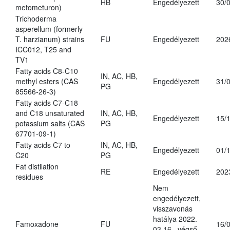
HB
Engedélyezett
30/
metometuron)
Trichoderma
asperellum (formerly
T. harzianum) strains
FU
Engedélyezett
202
ICC012, T25 and
TV1
Fatty acids C8-C10
IN, AC, HB,
methyl esters (CAS
Engedélyezett
31/
PG
85566-26-3)
Fatty acids C7-C18
and C18 unsaturated
IN, AC, HB,
Engedélyezett
15/
potassium salts (CAS
PG
67701-09-1)
Fatty acids C7 to
IN, AC, HB,
Engedélyezett
01/
C20
PG
Fat distilation
RE
Engedélyezett
202
residues
Nem
engedélyezett,
visszavonás
hatálya 2022.
Famoxadone
FU
16/
03.16., végső