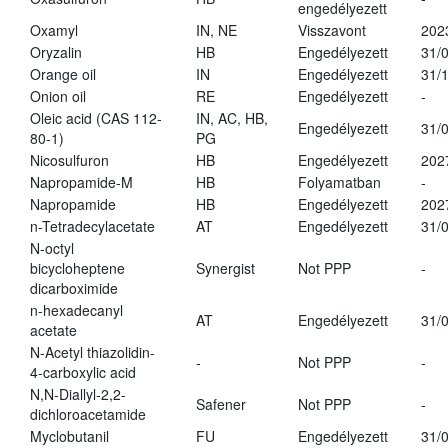
engedélyezett
Oxamyl
IN, NE
Visszavont
202
Oryzalin
HB
Engedélyezett
31/
Orange oil
IN
Engedélyezett
31/
Onion oil
RE
Engedélyezett
-
Oleic acid (CAS 112-
IN, AC, HB,
Engedélyezett
31/
80-1)
PG
Nicosulfuron
HB
Engedélyezett
202
Napropamide-M
HB
Folyamatban
-
Napropamide
HB
Engedélyezett
202
n-Tetradecylacetate
AT
Engedélyezett
31/
N-octyl
bicycloheptene
Synergist
Not PPP
-
dicarboximide
n-hexadecanyl
AT
Engedélyezett
31/
acetate
N-Acetyl thiazolidin-
-
Not PPP
-
4-carboxylic acid
N,N-Diallyl-2,2-
Safener
Not PPP
-
dichloroacetamide
Myclobutanil
FU
Engedélyezett
31/