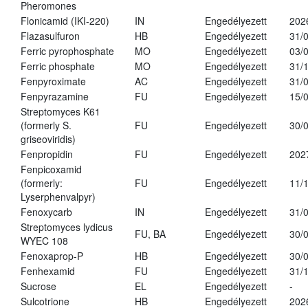
Pheromones
Flonicamid (IKI-220)
IN
Engedélyezett
202
Flazasulfuron
HB
Engedélyezett
31/
Ferric pyrophosphate
MO
Engedélyezett
03/
Ferric phosphate
MO
Engedélyezett
31/
Fenpyroximate
AC
Engedélyezett
31/
Fenpyrazamine
FU
Engedélyezett
15/
Streptomyces K61
(formerly S.
FU
Engedélyezett
30/
griseoviridis)
Fenpropidin
FU
Engedélyezett
202
Fenpicoxamid
(formerly:
FU
Engedélyezett
11/
Lyserphenvalpyr)
Fenoxycarb
IN
Engedélyezett
31/
Streptomyces lydicus
FU, BA
Engedélyezett
30/
WYEC 108
Fenoxaprop-P
HB
Engedélyezett
30/
Fenhexamid
FU
Engedélyezett
31/
Sucrose
EL
Engedélyezett
-
Sulcotrione
HB
Engedélyezett
202