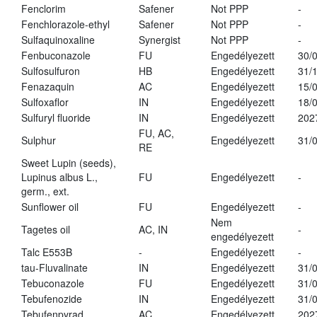
Fenclorim
Safener
Not PPP
-
Fenchlorazole-ethyl
Safener
Not PPP
-
Sulfaquinoxaline
Synergist
Not PPP
-
Fenbuconazole
FU
Engedélyezett
30/
Sulfosulfuron
HB
Engedélyezett
31/
Fenazaquin
AC
Engedélyezett
15/
Sulfoxaflor
IN
Engedélyezett
18/
Sulfuryl fluoride
IN
Engedélyezett
202
FU, AC,
Sulphur
Engedélyezett
31/
RE
Sweet Lupin (seeds),
Lupinus albus L.,
FU
Engedélyezett
-
germ., ext.
Sunflower oil
FU
Engedélyezett
-
Nem
Tagetes oil
AC, IN
-
engedélyezett
Talc E553B
-
Engedélyezett
-
tau-Fluvalinate
IN
Engedélyezett
31/
Tebuconazole
FU
Engedélyezett
31/
Tebufenozide
IN
Engedélyezett
31/
Tebufenpyrad
AC
Engedélyezett
202