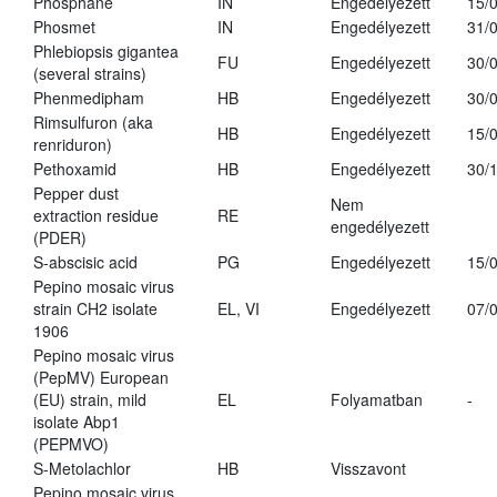
Phosphane
IN
Engedélyezett
15/
Phosmet
IN
Engedélyezett
31/
Phlebiopsis gigantea
FU
Engedélyezett
30/
(several strains)
Phenmedipham
HB
Engedélyezett
30/
Rimsulfuron (aka
HB
Engedélyezett
15/
renriduron)
Pethoxamid
HB
Engedélyezett
30/
Pepper dust
Nem
extraction residue
RE
engedélyezett
(PDER)
S-abscisic acid
PG
Engedélyezett
15/
Pepino mosaic virus
strain CH2 isolate
EL, VI
Engedélyezett
07/
1906
Pepino mosaic virus
(PepMV) European
(EU) strain, mild
EL
Folyamatban
-
isolate Abp1
(PEPMVO)
S-Metolachlor
HB
Visszavont
Pepino mosaic virus