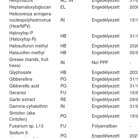
Hexythiazox
AC, IN
Engedélyezett
31/
Heptamaloxyloglucan
EL
Engedélyezett
203
Helicoverpa armigera
nucleopolyhedrovirus
IN
Engedélyezett
15/
(HearNPV)
Haloxyfop-P
HB
Engedélyezett
31/
(Haloxyfop-R)
Halosulfuron methyl
HB
Engedélyezett
202
Halauxifen-methyl
HB
Engedélyezett
05/
Grease (bands, fruit
IN
Not PPP
-
trees)
Glyphosate
HB
Engedélyezett
203
Gibberellins
PG
Engedélyezett
31/
Gibberellic acid
PG
Engedélyezett
31/
Geraniol
FU
Engedélyezett
15/
Garlic extract
RE
Engedélyezett
29/
Gamma-cyhalothrin
IN
Engedélyezett
31/
Sintofen (aka
PG
Engedélyezett
15/
Cintofen)
Fusarium sp. L13
FU
Folyamatban
-
Sodium 5-
PG
Engedélyezett
202