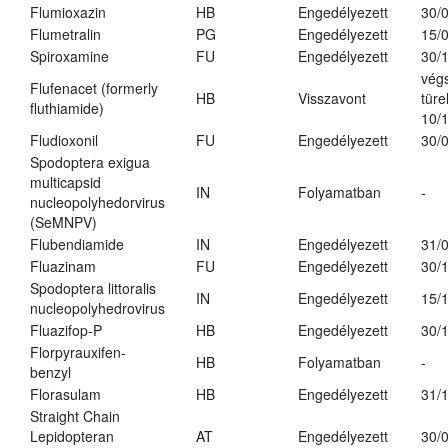
Flumioxazin
HB
Engedélyezett
30/
Flumetralin
PG
Engedélyezett
15/
Spiroxamine
FU
Engedélyezett
30/
vég
Flufenacet (formerly
HB
Visszavont
türe
fluthiamide)
10/
Fludioxonil
FU
Engedélyezett
30/
Spodoptera exigua
multicapsid
IN
Folyamatban
-
nucleopolyhedorvirus
(SeMNPV)
Flubendiamide
IN
Engedélyezett
31/
Fluazinam
FU
Engedélyezett
30/
Spodoptera littoralis
IN
Engedélyezett
15/
nucleopolyhedrovirus
Fluazifop-P
HB
Engedélyezett
30/
Florpyrauxifen-
HB
Folyamatban
-
benzyl
Florasulam
HB
Engedélyezett
31/
Straight Chain
Lepidopteran
AT
Engedélyezett
30/