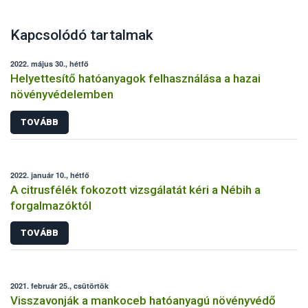
Kapcsolódó tartalmak
2022. május 30., hétfő
Helyettesítő hatóanyagok felhasználása a hazai
növényvédelemben
TOVÁBB
2022. január 10., hétfő
A citrusfélék fokozott vizsgálatát kéri a Nébih a
forgalmazóktól
TOVÁBB
2021. február 25., csütörtök
Visszavonják a mankoceb hatóanyagú növényvédő