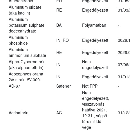
Ametoctradin
FU
Engedélyezett
31/05
Aluminium silicate
RE
Engedélyezett
31/03
(aka kaolin)
Aluminium
potassium sulphate
BA
Folyamatban
-
dodecahydrate
Aluminium
IN, RO
Engedélyezett
2026.1
phosphide
Aluminium
RE
Engedélyezett
2026.0
ammonium sulphate
Alpha-Cypermethrin
Nem
IN
07/06
(aka alphamethrin)
engedélyezett
Adoxophyes orana
IN
Engedélyezett
31/01
GV strain BV-0001
AD-67
Safener
Not PPP
-
Nem
engedélyezett,
visszavonás
hatálya 2021.
Acrinathrin
AC
31/12
12.31., végső
türelmi idő
vége