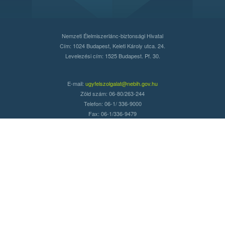
Nemzeti Élelmiszerlánc-biztonsági Hivatal
Cím: 1024 Budapest, Keleti Károly utca. 24.
Levelezési cím: 1525 Budapest. Pf. 30.
E-mail:
ugyfelszolgalat@nebih.gov.hu
Zöld szám: 06-80/263-244
Telefon: 06-1/ 336-9000
Fax: 06-1/336-9479