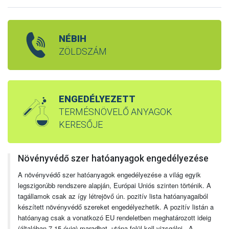
NÉBIH
ZÖLDSZÁM
ENGEDÉLYEZETT
TERMÉSNÖVELŐ ANYAGOK
KERESŐJE
Növényvédő szer hatóanyagok engedélyezése
A növényvédő szer hatóanyagok engedélyezése a világ egyik
legszigorúbb rendszere alapján, Európai Uniós szinten történik. A
tagállamok csak az így létrejövő ún. pozitív lista hatóanyagaiból
készített növényvédő szereket engedélyezhetik. A pozitív listán a
hatóanyag csak a vonatkozó EU rendeletben meghatározott ideig
(általában 7-15 évig) maradhat, utána felül kell vizsgálni. A