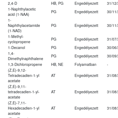
2,4-D
HB, PG
Engedélyezett
31/12
1-Naphthylacetic
PG
Engedélyezett
30/11
acid (1-NAA)
1-
Naphthylacetamide
PG
Engedélyezett
30/11
(1-NAD)
1-Methyl-
PG
Engedélyezett
31/07
cyclopropene
1-Decanol
PG
Engedélyezett
30/06
1,4-
PG
Engedélyezett
30/09
Dimethylnaphthalene
1,3-Dichloropropene
HB, NE
Folyamatban
-
(Z,E)-9,12-
Tetradecadien-1-yl
AT
Engedélyezett
31/08
acetate
(Z,E)-9,11-
tetradecadien-1-yl-
AT
Engedélyezett
31/08
acetate
(Z,E)-7,11-
Hexadecadien-1-yl
AT
Engedélyezett
31/08
acetate