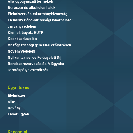
Állatgyógyászati termékek
Borászat és alkoholos italok
Élelmiszer- és takarmánybiztonság
Élelmiszerlánc-biztonsági laborhálózat
Járványvédelem
Kiemelt ügyek, EUTR
Kockázatkezelés
Mezőgazdasági genetikai erőforrások
Növényvédelem
Nyilvántartási és Felügyeleti Díj
Rendszerszervezés és felügyelet
Termékpálya-ellenőrzés
Ügyintézés
Élelmiszer
Állat
Növény
Labor/Egyéb
Kapcsolat