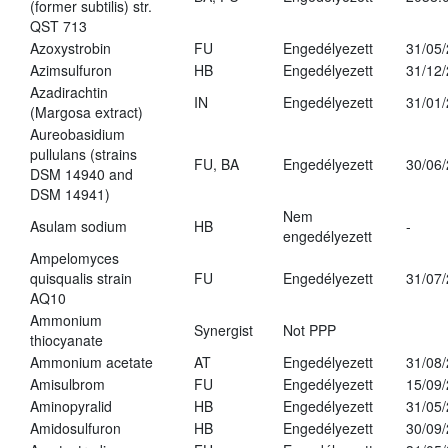
(former subtilis) str.
QST 713
Azoxystrobin
FU
Engedélyezett
31/05
Azimsulfuron
HB
Engedélyezett
31/12
Azadirachtin
IN
Engedélyezett
31/01
(Margosa extract)
Aureobasidium
pullulans (strains
FU, BA
Engedélyezett
30/06
DSM 14940 and
DSM 14941)
Nem
Asulam sodium
HB
-
engedélyezett
Ampelomyces
quisqualis strain
FU
Engedélyezett
31/07
AQ10
Ammonium
Synergist
Not PPP
thiocyanate
Ammonium acetate
AT
Engedélyezett
31/08
Amisulbrom
FU
Engedélyezett
15/09
Aminopyralid
HB
Engedélyezett
31/05
Amidosulfuron
HB
Engedélyezett
30/09