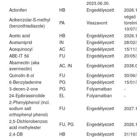
2023.06.30.
Aclonifen
HB
Engedélyezett
2026.
végső
Acibenzolar-S-methyl
PA
Visszavont
türelmi
(benzothiadiazole)
10/07
Acetic acid
HB
Engedélyezett
2026.1
Acetamiprid
IN
Engedélyezett
28/02
Acequinocyl
AC
Engedélyezett
15/11
ABE-IT 56
FU
Engedélyezett
20/05
Abamectin (aka
AC, IN
Engedélyezett
2038.
avermectin)
Quinolin-8-ol
FU
Engedélyezett
30/06
6-Benzyladenine
PG
Engedélyezett
15/01
3-decen-2-one
PG
Folyamatban
-
24-Epibrassinolide
EL
Folyamatban
-
2-Phenylphenol (incl.
sodium salt
FU
Engedélyezett
2027.1
orthophenyl phenol)
2,5-Dichlorobenzoic
FU, PG
Engedélyezett
2026.
acid methylester
2,4-DB
HB
Engedélyezett
31/10