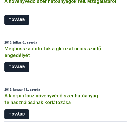
A növényvédő szer hatóanyagok felülvizsgálatáról
TOVÁBB
2016. július 6., szerda
Meghosszabbították a glifozát uniós szintű
engedélyét
TOVÁBB
2016. január 13., szerda
A klórpirifosz növényvédő szer hatóanyag
felhasználásának korlátozása
TOVÁBB