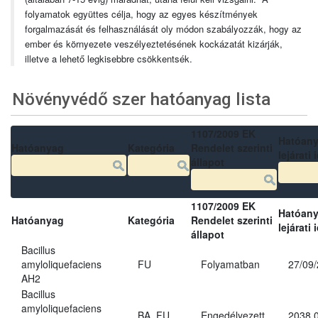
folyamatok együttes célja, hogy az egyes készítmények
forgalmazását és felhasználását oly módon szabályozzák, hogy az
ember és környezete veszélyeztetésének kockázatát kizárják,
illetve a lehető legkisebbre csökkentsék.
Növényvédő szer hatóanyag lista
1107/2009 EK
Hatóan
Hatóanyag
Kategória
Rendelet szerinti
lejárati 
állapot
1107/2009 EK
Hatóan
Hatóanyag
Kategória
Rendelet szerinti
lejárati 
állapot
Bacillus
amyloliquefaciens
FU
Folyamatban
27/09
AH2
Bacillus
amyloliquefaciens
BA, FU
Engedélyezett
2038.